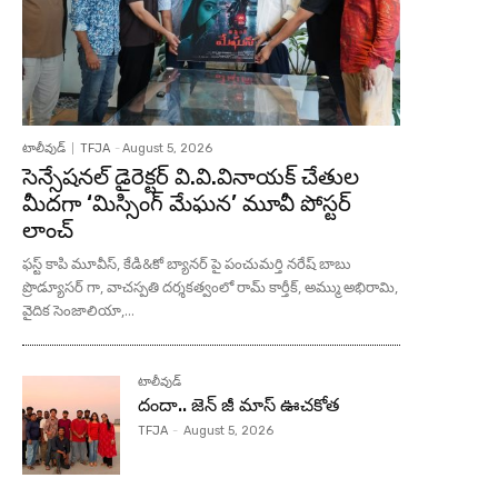
టాలీవుడ్
TFJA
-
August 5, 2026
సెన్సేషనల్ డైరెక్టర్ వి.వి.వినాయక్ చేతుల
మీదగా ‘మిస్సింగ్ మేఘన’ మూవీ పోస్టర్
లాంచ్
ఫస్ట్ కాపి మూవీస్, కేడి&కో బ్యానర్ పై పంచుమర్తి నరేష్ బాబు
ప్రొడ్యూసర్ గా, వాచస్పతి దర్శకత్వంలో రామ్ కార్తీక్, అమ్ము అభిరామి,
వైదిక సెంజాలియా,...
టాలీవుడ్
దందా.. జెన్ జీ మాస్ ఊచకోత
TFJA
-
August 5, 2026