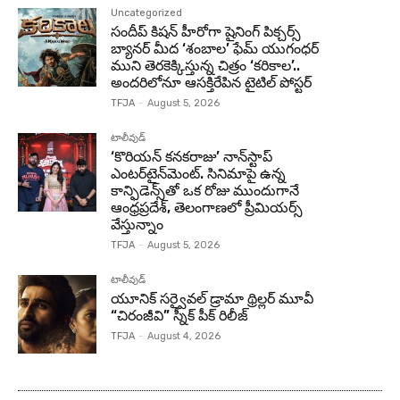
Uncategorized
సందీప్ కిషన్ హీరోగా షైనింగ్ పిక్చర్స్
బ్యానర్ మీద ‘శంబాల’ ఫేమ్ యుగంధర్
ముని తెరకెక్కిస్తున్న చిత్రం ‘కరికాల’..
అందరిలోనూ ఆసక్తిరేపిన టైటిల్ పోస్టర్
TFJA
-
August 5, 2026
టాలీవుడ్
‘కొరియన్ కనకరాజు’ నాన్‌స్టాప్
ఎంటర్‌టైన్‌మెంట్. సినిమాపై ఉన్న
కాన్ఫిడెన్స్‌తో ఒక రోజు ముందుగానే
ఆంధ్రప్రదేశ్, తెలంగాణలో ప్రీమియర్స్
వేస్తున్నాం
TFJA
-
August 5, 2026
టాలీవుడ్
యూనిక్ సర్వైవల్ డ్రామా థ్రిల్లర్ మూవీ
“చిరంజీవి” స్నీక్ పీక్ రిలీజ్
TFJA
-
August 4, 2026