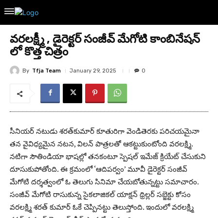
వరలక్ష్మీ , డైరెక్టర్ సంజీవ్ మేగోటి కాంబినేషన్
లో కొత్త చిత్రం
By
Tfja Team
January 29, 2025
0
సీనియర్‌ నటుడు శరత్‌కుమార్ కూతురిగా వెండితెరకు పరిచయమైనా
తన వైవిధ్యమైన నటన, విలన్ పాత్రలతో ఆక‌ట్టుకుంటోంది వరలక్ష్మి.
న‌టిగా సౌతిండియా భాష‌ల్లో త‌న‌కంటూ స్పెష‌ల్ ఇమేజ్ క్రియేట్ చేసుకుని
దూసుకుపోతోంది. ఈ క్ర‌మంలో ‘ఆదిపర్వం’ మూవీ డైరెక్టర్ సంజీవ్
మేగోటి ద‌ర్శ‌త్వంలో ఓ తెలుగు సినిమా చేయ‌బోతున్న‌ట్టు స‌మాచారం.
సంజీవ్ మేగోటి రాసుకున్న సైకలాజికల్ యాక్షన్ థ్రిల్లర్ స‌బ్జెక్టు కోసం
వ‌ర‌లక్ష్మి శరత్ కుమార్ ఓకే చెప్పినట్టు తెలుస్తోంది. ఇందులో వ‌ర‌లక్ష్మి