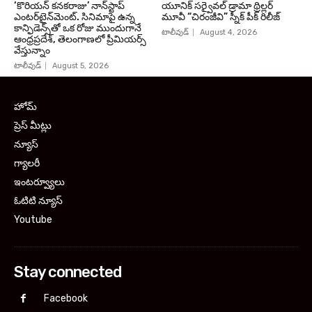
‘కొరియన్ కనకరాజు’ నాన్‌స్టాప్
యూనిక్ సర్వైవల్ డ్రామా థ్రిల్లర్
ఎంటర్‌టైన్‌మెంట్. సినిమాపై ఉన్న
మూవీ “చిరంజీవి” స్నీక్ పీక్ రిలీజ్
కాన్ఫిడెన్స్‌తో ఒక రోజు ముందుగానే
టాలీవుడ్
August 4, 2026
ఆంధ్రప్రదేశ్, తెలంగాణలో ప్రీమియర్స్
వేస్తున్నాం
టాలీవుడ్
August 5, 2026
హోమ్
ప్రెస్ మీట్లు
న్యూస్
గ్యాలరీ
ఇంటర్వ్యూలు
ఓటిటి న్యూస్
Youtube
Stay connected
Facebook