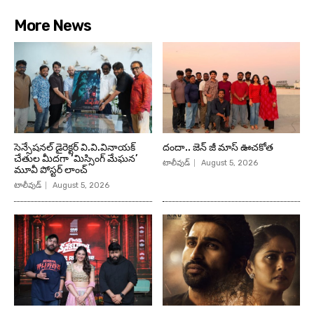
More News
సెన్సేషనల్ డైరెక్టర్ వి.వి.వినాయక్
దందా.. జెన్ జీ మాస్ ఊచకోత
చేతుల మీదగా ‘మిస్సింగ్ మేఘన’
టాలీవుడ్
August 5, 2026
మూవీ పోస్టర్ లాంచ్
టాలీవుడ్
August 5, 2026