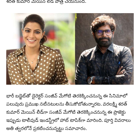
శరత్ కుమార్ మెయిన్ లీడ్ పాత్ర చేయ‌నుంది.
భారీ బ‌డ్జెట్‌తో డైరెక్ట‌ర్ సంజీవ్ మేగోటి తెర‌కెక్కించ‌నున్న ఈ సినిమాలో
ప‌లువురు ప్ర‌ముఖ న‌టీన‌టులను తీసుకోబోతున్నార‌ట‌. వరలక్ష్మి శరత్
కుమార్ మెయిన్ లీడ్‌గా సంజీవ్ మేగోటి తెర‌కెక్కించ‌నున్న ఈ ప్రాజెక్టు
ఇప్పుడు టాలీవుడ్ ఇండ‌స్ట్రీలో హాట్ టాపిక్‌గా మారింది. పూర్తి వివ‌రాలు
అతి త్వ‌ర‌లోనే ప్ర‌క‌టించ‌నున్న‌ట్టు స‌మాచారం.