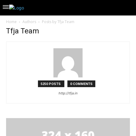
Home
Authors
Posts by Tfja Team
Tfja Team
5250 POSTS
0 COMMENTS
http://tfja.in