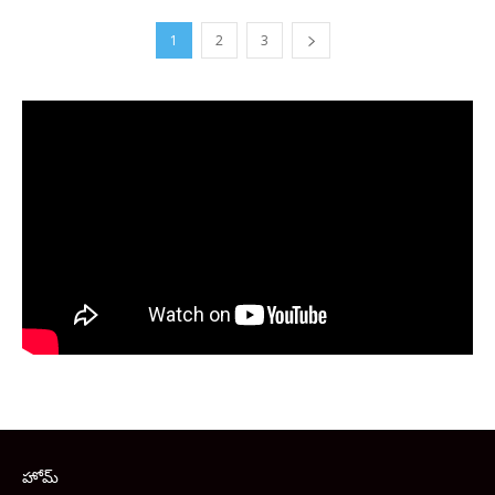
1
2
3
హోమ్