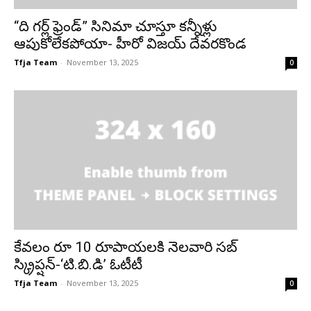
“ది గర్ల్ ఫ్రెండ్” సినిమా చూస్తూ కన్నీళ్లు
ఆపుకోలేకపోయా- హీరో విజయ్ దేవరకొండ
Tfja Team
-
November 13, 2025
0
కేవలం రూ 10 రూపాయలకి నెలవారి సబ్
స్క్రిప్షన్-‘టి.బి.డి’ ఓటీటీ
Tfja Team
-
November 13, 2025
0