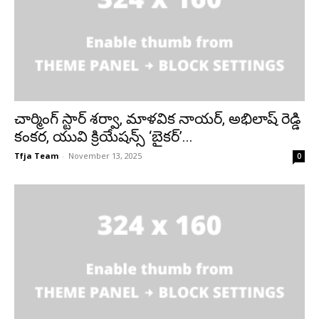
చార్మింగ్ స్టార్ శర్వా, మాళవిక నాయర్, అభిలాష్ రెడ్డి
కంకర, యువి క్రియేషన్స్ ‘బైకర్’...
Tfja Team
-
November 13, 2025
0