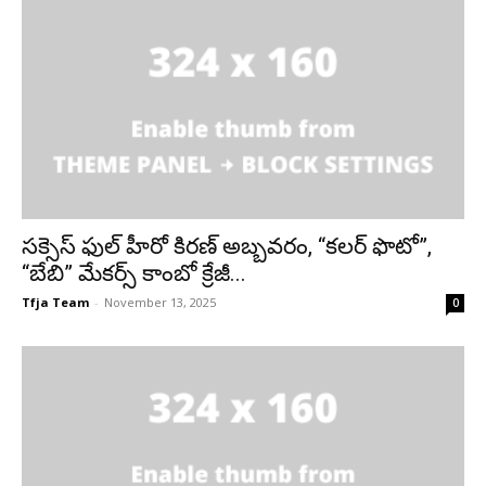
సక్సెస్ ఫుల్ హీరో కిరణ్ అబ్బవరం, “కలర్ ఫొటో”,
“బేబి” మేకర్స్ కాంబో క్రేజీ...
Tfja Team
-
November 13, 2025
0