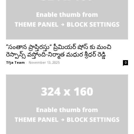
“సంతాన ప్రాప్తిరస్తు” ప్రీమియర్ షోస్ కు మంచి
రెస్పాన్స్ వస్తోంది-నిర్మాత మధుర శ్రీధర్ రెడ్డి
Tfja Team
-
November 13, 2025
0