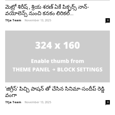
మెట్రో శిరీష్ , శ్రియ శరణ్ ఏకే పిక్చర్స్ నాన్-
వయోలెన్స్ నుంచి కనకం లిరికల్...
Tfja Team
-
November 13, 2025
0
‘జిగ్రీస్’ పిచ్చి పాషన్ తో చేసిన సినిమా-సందీప్ రెడ్డి
వంగా
Tfja Team
-
November 13, 2025
0