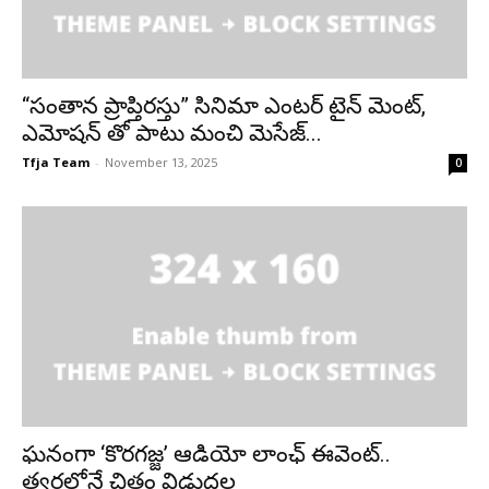
“సంతాన ప్రాప్తిరస్తు” సినిమా ఎంటర్ టైన్ మెంట్,
ఎమోషన్ తో పాటు మంచి మెసేజ్...
Tfja Team
-
November 13, 2025
0
ఘనంగా ‘కొరగజ్జ’ ఆడియో లాంఛ్ ఈవెంట్..
త్వరలోనే చిత్రం విడుదల