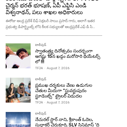
చైర్మన్ భరత్ భూషణ్, ఏపీ ఎఫ్డిసి ఎండి
విశ్వనాథన్, పలు శాఖల అధికారులు
ఈరోజు ఆంధ్ర ప్రదేశ్ చీఫ్ సెక్రటరీ సాయి ప్రసాద్ గారు, అలాగే ఇతర
ప్రభుత్వ డిపార్ట్మెంట్స్ లోని కీలక సభ్యులతో ఆంధ్రప్రదేశ్ ఎఫ్ డి సి...
టాలీవుడ్
స్వాతంత్ర్య దినోత్సవం సందర్బంగా
ఆగష్టు 15న ఖడ్గం మరోసారి థియేటర్స్
లో !!!
TFJA
-
August 7, 2026
టాలీవుడ్
ప్రముఖ దర్శకులు వేణు ఉడుగుల
చేతుల మీదుగా “స్టువర్టుపురం
స్టూడెంట్స్” ట్రైలర్ విడుదల
TFJA
-
August 7, 2026
టాలీవుడ్
నేచురల్ స్టార్ నాని, శ్రీకాంత్ ఓదెల,
సుధాకర్ చెరుకూరి, SLV సినిమాస్ ‘ది