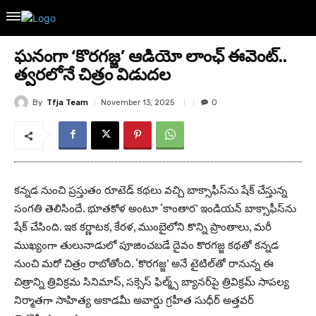
ఘనంగా ‘కొరగజ్జ’ ఆడియో లాంఛ్ ఈవెంట్..
త్వరలోనే చిత్రం విడుదల
By
Tfja Team
November 13, 2025
0
కన్నడ నుంచి ప్రస్తుతం రూటెడ్ కథలు వచ్చి బాక్సాఫీస్‌ను షేక్ చేస్తున్న
సంగతి తెలిసిందే. భూతకోళ అంటూ ‘కాంతార’ ఇండియన్ బాక్సాఫీస్‌ను
షేక్ చేసింది. ఇక కర్ణాటక, కేరళ, ముంబైలోని కొన్ని ప్రాంతాలు, మరీ
ముఖ్యంగా తులునాడులో పూజించబడే దైవం కొరగజ్జ కథతో కన్నడ
నుంచి మరో చిత్రం రాబోతోంది. ‘కొరగజ్జ’ అనే టైటిల్‌తో రానున్న ఈ
చిత్రాన్ని త్రివిక్రమ సినిమాస్, సక్సెస్ ఫిల్మ్స్ బ్యానర్‌పై త్రివిక్రమ్ సాపల్య
నిర్మాతగా సాహిత్య అకాడమీ అవార్డు గ్రహీత సుధీర్ అత్తవర్