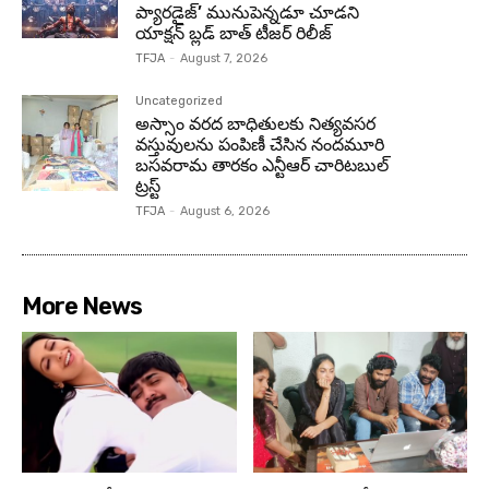
ప్యారడైజ్’ మునుపెన్నడూ చూడని
యాక్షన్ బ్లడ్ బాత్ టీజర్ రిలీజ్
TFJA
-
August 7, 2026
Uncategorized
అస్సాం వరద బాధితులకు నిత్యవసర
వస్తువులను పంపిణీ చేసిన నందమూరి
బసవరామ తారకం ఎన్టీఆర్ చారిటబుల్
ట్రస్ట్
TFJA
-
August 6, 2026
More News