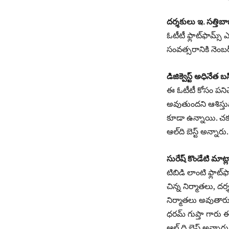
దర్శకులు ఇ. సత్త
ఓటీటీ ఫ్లాట్‌ఫామ్స్
సంవత్సరానికి నెంబర్
డిజిక్వెస్ట్‌ అధినేత
ఈ ఓటీటీ కోసం పనిచేస్
అవుతుందని ఆశిస్తున
కూడా ఉన్నాయి. చక్కన
ఆల్‌ది బెస్ట్‌ అన్నారు.
సురేష్‌ కొండేటి మా
టిబిడి లాంటి ఫ్లాట
చిన్న నిర్మాతలు, దర
నిర్మాతలు అవుతారు
ధరమ్‌ గుప్తా గారు
ఆల్‌ ది బెస్ట్‌ అన్నారు