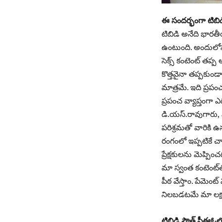
ఈ సందర్భంగా టిబిడ
టిబిడి అనేది భారత
ఉంటుంది. అందులోనూ
సెక్స్‌ కంటెంట్‌ 
కొత్తవైనా తప్పకుండా
మాత్రమే. ఇది ప్రపంచం
ప్రపంచ వ్యాప్తంగా 
డి.యస్‌.రావుగారు, 
పరిశ్రమతో వారికి
రంగంలో ఇప్పటికే చాల
ప్రేక్షకులను మెప్ప
మా స్వంత కంటెంట్‌తో
పీఠ వేస్తాం. పేమెం
నిలబడటమే మా లక్ష్
టిబిడి సౌత్‌ సీఈఓ