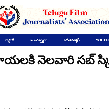
గ్యాలరీ
ఇంటర్వ్యూలు
ఓటిటి న్యూస్
YOUTU
కి నెలవారి సబ్ స్క్రిప