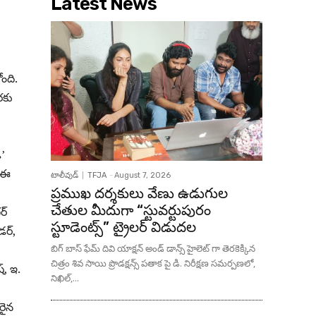
Latest News
ంది.
రకు
’
. ఈ
టాలీవుడ్
TFJA
-
August 7, 2026
ప్రముఖ దర్శకులు వేణు ఉడుగుల
చేతుల మీదుగా “స్టువర్టుపురం
్‌
స్టూడెంట్స్” ట్రైలర్ విడుదల
ర్‌,
బిగ్ బాస్ ఫేమ్ దివి యాక్షన్ అండ్ డాన్స్ హైలెట్ గా తెరకెక్కిన
చిత్రం శివ సాయి ప్రొడక్షన్స్ పతాక పై డి. నిరీక్షణ సమర్పణలో,
‌, ఇ.
నిఖిల్,...
రైన