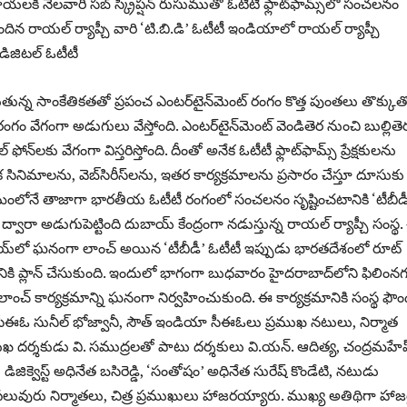
కి నెలవారి సబ్ స్క్రిప్షన్ రుసుముతో ఓటీటీ ఫ్లాట్‌ఫామ్స్‌లో సంచలనం
దిన రాయల్‌ ర్యాప్చీ వారి ‘టి.బి.డి’ ఓటీటీ ఇండియాలో రాయల్‌ ర్యాప్చీ
 డిజిటల్‌ ఓటీటీ
తున్న సాంకేతికతతో ప్రపంచ ఎంటర్‌టైన్‌మెంట్‌ రంగం కొత్త పుంతలు తొక్కుతో
ం వేగంగా అడుగులు వేస్తోంది. ఎంటర్‌టైన్‌మెంట్‌ వెండితెర నుంచి బుల్లితె
 ఫోన్‌లకు వేగంగా విస్తరిస్తోంది. దీంతో అనేక ఓటీటీ ఫ్లాట్‌ఫామ్స్‌ ప్రేక్షకులను
సినిమాలను, వెబ్‌సిరీస్‌లను, ఇతర కార్యక్రమాలను ప్రసారం చేస్తూ దూసుకు
మంలోనే తాజాగా భారతీయ ఓటీటీ రంగంలో సంచలనం సృష్టించటానికి ‘టీబీడీ
 ద్వారా అడుగుపెట్టింది దుబాయ్‌ కేంద్రంగా నడుస్తున్న రాయల్‌ ర్యాప్చీ సంస్థ
య్‌లో ఘనంగా లాంచ్‌ అయిన ‘టీబీడీ’ ఓటీటీ ఇప్పుడు భారతదేశంలో రూట్‌
ానికి ప్లాన్‌ చేసుకుంది. ఇందులో భాగంగా బుధవారం హైదరాబాద్‌లోని ఫిలింనగర
ో లాంచ్‌ కార్యక్రమాన్ని ఘనంగా నిర్వహించుకుంది. ఈ కార్యక్రమానికి సంస్థ ఫౌండ
 సీఈఓ సునీల్‌ భోజ్వానీ, సౌత్‌ ఇండియా సీఈఓలు ప్రముఖ నటులు, నిర్మాత
ుఖ దర్శకుడు వి. సముద్రలతో పాటు దర్శకులు వి.యన్‌. ఆదిత్య, చంద్రమహేష్
డిజిక్వెస్ట్‌ అధినేత బసిరెడ్డి, ‘సంతోషం’ అధినేత సురేష్‌ కొండేటి, నటుడు
లువురు నిర్మాతలు, చిత్ర ప్రముఖులు హాజరయ్యారు. ముఖ్య అతిథిగా హాజ