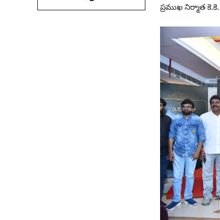
ప్రముఖ నిర్మాత కె.