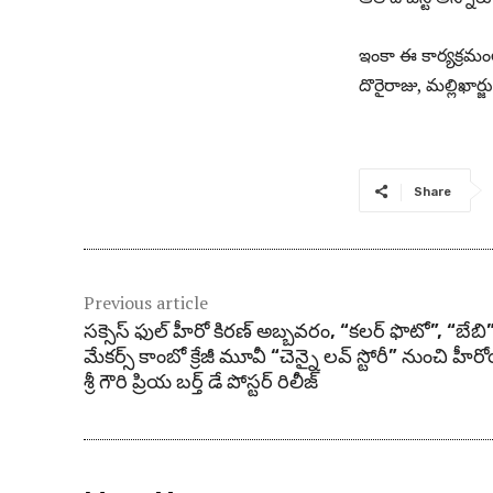
ఇంకా ఈ కార్యక్రమంలో
దొరైరాజు, మల్లిఖార
Share
Previous article
సక్సెస్ ఫుల్ హీరో కిరణ్ అబ్బవరం, “కలర్ ఫొటో”, “బేబి
మేకర్స్ కాంబో క్రేజీ మూవీ “చెన్నై లవ్ స్టోరీ” నుంచి హీర
శ్రీ గౌరి ప్రియ బర్త్ డే పోస్టర్ రిలీజ్