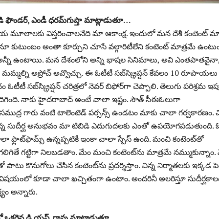
ి ఫౌండర్‌, ఎండీ ధరమ్‌గుప్తా మాట్లాడుతూ…
ీయ మూలాలకు విస్తరించాలనేది మా ఆకాంక్ష. ఇందులో మన దేశీ కంటెంట్‌ మా
 కుటుంబం అంతా కూర్చుని చూసే వల్గారిటీలేని కంటెంట్‌ మాత్రమే ఉంటుం
తప్ప అన్నీ ఉంటాయి. మన దేశంలోని అన్ని భాషల సినిమాలు, అవి ఎంతపాతవైనా
 మమ్మల్ని అప్రోచ్‌ అవ్వొచ్చు. ఈ ఓటీటీ సబ్‌స్క్రిప్షన్‌ కేవలం 10 రూపాయలు
 ఓటీటీ సబ్‌స్క్రిప్షన్‌ చరిత్రలో నెవర్‌ బిఫోర్‌గా చెప్పాలి. తెలుగు పరిశ్రమ ఇప
ఎదిగింది. నాకు హైదరాబాద్‌ అంటే చాలా ఇష్టం. సౌత్‌ సీఈఓలుగా
సముద్ర గారు వంటి టాలెంటెడ్‌ పర్సన్స్‌ ఉండటం మాకు చాలా గర్వకారణం. చి
 ఉన్న సుదీర్ఘ అనుభవం మా టిబిడి ఎదుగుదలకు ఎంతో ఉపయోగపడుతుంది. ఓ
ా ఫ్లాట్‌ఫామ్స్‌ ఉన్నప్పటికీ ఇంకా చాలా స్పేస్‌ ఉంది. మంచి కంటెంట్‌తో
ించగలిగితే గట్టిగా నిలబడతాం. మేం మంచి కంటెంట్‌ను మాత్రమే నమ్ముకున్నాం.
 పాటు కొనుగోలు చేసిన కంటెంట్‌ను ప్రదర్శిస్తాం. చిన్న నిర్మాతలకు ఇక్కడ పెద
ట్‌ విషయంలో కూడా చాలా ఖచ్చితంగా ఉంటాం. అందరినీ అలరిస్తూ సుదీర్ఘకాల
యం అన్నారు.
ల్లో ఒకరైన డి.యస్‌. రావు మాట్లాడుతూ…