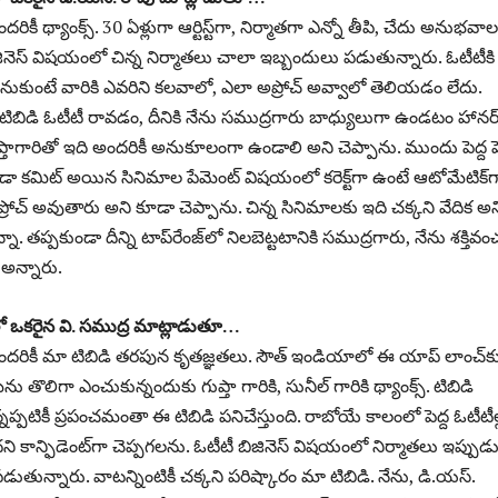
ందరికీ థ్యాంక్స్‌. 30 ఏళ్లుగా ఆర్టిస్ట్‌గా, నిర్మాతగా ఎన్నో తీపి, చేదు అనుభవా
ినెస్‌ విషయంలో చిన్న నిర్మాతలు చాలా ఇబ్బందులు పడుతున్నారు. ఓటీటీకి
కుంటే వారికి ఎవరిని కలవాలో, ఎలా అప్రోచ్‌ అవ్వాలో తెలియడం లేదు.
 టిబిడి ఓటీటీ రావడం, దీనికి నేను సముద్రగారు బాధ్యులుగా ఉండటం హానర్
్తాగారితో ఇది అందరికీ అనుకూలంగా ఉండాలి అని చెప్పాను. ముందు పెద్ద పె
కమిట్‌ అయిన సినిమాల పేమెంట్‌ విషయంలో కరెక్ట్‌గా ఉంటే ఆటోమేటిక్‌గ
చ్‌ అవుతారు అని కూడా చెప్పాను. చిన్న సినిమాలకు ఇది చక్కని వేదిక అన
ా. తప్పకుండా దీన్ని టాప్‌రేంజ్‌లో నిలబెట్టటానికి సముద్రగారు, నేను శక్తివ
ం అన్నారు.
్లో ఒకరైన వి. సముద్ర మాట్లాడుతూ…
 అందరికీ మా టిబిడి తరపున కృతజ్ఞతలు. సౌత్‌ ఇండియాలో ఈ యాప్‌ లాంచ్‌క
తొలిగా ఎంచుకున్నందుకు గుప్తా గారికి, సునీల్‌ గారికి థ్యాంక్స్‌. టిబిడి
న్నప్పటికీ ప్రపంచమంతా ఈ టిబిడి పనిచేస్తుంది. రాబోయే కాలంలో పెద్ద ఓటీటీల్
కాన్ఫిడెంట్‌గా చెప్పగలను. ఓటీటీ బిజినెస్‌ విషయంలో నిర్మాతలు ఇప్పుడ
తున్నారు. వాటన్నింటికీ చక్కని పరిష్కారం మా టిబిడి. నేను, డి.యస్‌.