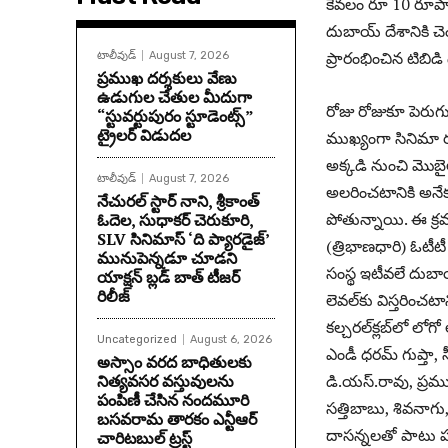
కేవలం రూ 10 రూపాయల
దుబాయ్ దేశానికి చెం
ప్రారంభించిన టిబిడి
టాలీవుడ్
August 7, 2026
ప్రముఖ దర్శకులు వేణు
ఉడుగుల చేతుల మీదుగా
రోజు రోజుకూ పెరుగు
“స్టువర్టుపురం స్టూడెంట్స్”
ట్రైలర్ విడుదల
ముఖ్యంగా సినిమా రంగ
అక్కడి నుంచి మొబైల్‌
టాలీవుడ్
August 7, 2026
అలరించటానికి అనేక 
నేచురల్ స్టార్ నాని, శ్రీకాంత్
పోతున్నాయి. ఈ క్ర
ఓదెల, సుధాకర్ చెరుకూరి,
SLV సినిమాస్ ‘ది ప్యారడైజ్’
(త్రిభాణధారి) ఓటీటీ
మునుపెన్నడూ చూడని
సంస్థ ఇటీవలే దుబా
యాక్షన్ బ్లడ్ బాత్ టీజర్
రిలీజ్
లెవల్‌కు విస్తరించట
కల్చరల్‌క్లబ్‌లో లోగ
Uncategorized
August 6, 2026
ఎండీ ధరమ్‌ గుప్తా,
అస్సాం వరద బాధితులకు
నిత్యవసర వస్తువులను
డి.యస్‌.రావు, ప్రమ
పంపిణీ చేసిన నందమూరి
సత్తిబాబు, శివనాగు, 
బసవరామ తారకం ఎన్టీఆర్
దాసన్నలతో పాటు ప
చారిటబుల్ ట్రస్ట్