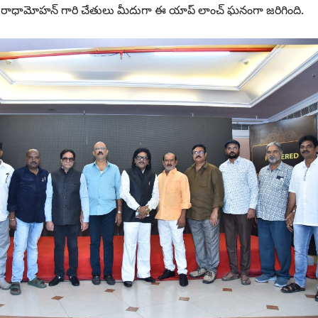
కె. రాధామోహన్‌ గారి చేతులు మీదుగా ఈ యాప్‌ లాంచ్‌ ఘనంగా జరిగింది.