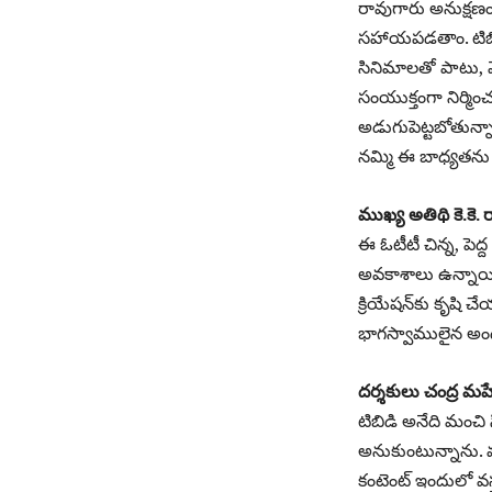
రావుగారు అనుక్షణ
సహాయపడతాం. టిబిడిన
సినిమాలతో పాటు, వెబ్
సంయుక్తంగా నిర్మిం
అడుగుపెట్టబోతున్నాం
నమ్మి ఈ బాధ్యతను అ
ముఖ్య అతిథి కె.క
ఈ ఓటీటీ చిన్న, పె
అవకాశాలు ఉన్నాయి.
క్రియేషన్‌కు కృషి చే
భాగస్వాములైన అందర
దర్శకులు చంద్ర మ
టిబిడి అనేది మంచి స
అనుకుంటున్నాను. మ
కంటెంట్‌ ఇందులో వస్తు