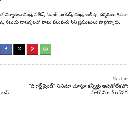
 నిర్మాతలు చంద్ర, సతీష్‌, సిరాజ్‌, జగదీష్‌, చంద్ర, ఆలీషా, దర్శకులు శివనా
్జున్‌, నటుడు దాసన్నలతో పాటు పలువురు సినీ ప్రముఖులు పాల్గొన్నారు.
Next ar
”
“ది గర్ల్ ఫ్రెండ్” సినిమా చూస్తూ కన్నీళ్లు ఆపుకోలేక
ోయిన్
హీరో విజయ్ దేవర