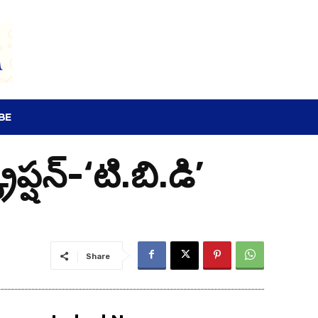
SEARCH
BE
్షన్-‘టి.బి.డి’
Share