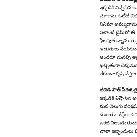
ఇక్కడికి విచ్చేసిన అ
చూశాను. ఓటీటీ బిజ
సినిమా అమ్ముదామను
ఇలాంటి టైమ్‌లో ఈ
ఫీలవుతున్నాను. గుప
అడుగులు వేయకుండా 
అందరూ మనల్ని అప్రో
ఖచ్చితంగా చెపుతున్న
లేకుండా కృషి చేస్తా
టిబిడి సౌత్‌ సీఈఓల
ఇక్కడికి విచ్చేసిన
మన తెలుగు పరిశ్రమను 
దుబాయ్‌ బేస్డ్‌గా ఉ
ఒకటి నిలబడుతుందని 
చాలా ఇబ్బందులు పడు