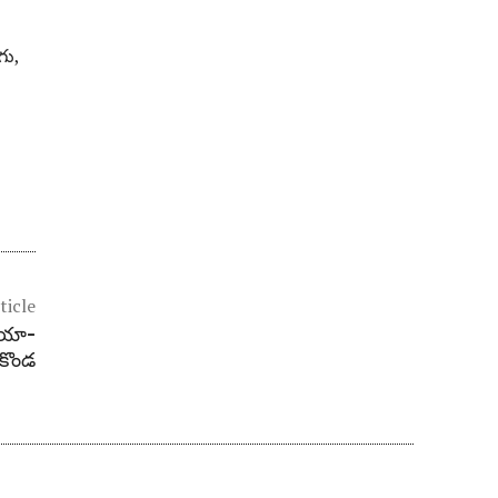
గు,
ticle
పోయా-
కొండ