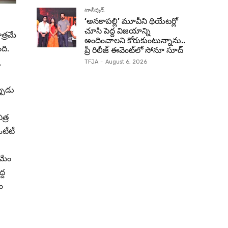
టాలీవుడ్
‘అనకాపల్లి’ మూవీని థియేటర్లో
చూసి పెద్ద విజయాన్ని
త్రమే
అందించాలని కోరుకుంటున్నాను..
ది.
ప్రీ రిలీజ్ ఈవెంట్‌లో సోనూ సూద్
,
TFJA
-
August 6, 2026
్పుడు
త్ర
టీటీ
 మేం
్ద
ం