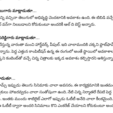
ిబాబుగారు మాట్లాడుతూ…
‌ ఎన్ని వచ్చినా తెలుగులో అభివృద్ధి చెందటానికి అవకాశం ఉంది. ఈ టిబిడి వచ్చ
‌ వన్‌గా నిలబడాలని కోరుకుంటూ అందరికీ ఆల్‌ ది బెస్ట్‌ అన్నారు.
 బసిరెడ్డిగారు మాట్లాడుతూ…
తున్న వారంతా మంచి హార్డ్‌వర్క్‌ పీపుల్‌. ఇది చాలామందికి చక్కని ఫ్లాట్‌ఫామ
్నాను. పెద్ద ఎత్తున కాంపిటీషన్‌ ఉన్న ఈ రంగంలో అంతే స్థాయిలో అవకాశా
ి కంటెంట్‌తో వచ్చే చిన్న చిత్రాలకు ఇక్కడ అవకాశం కల్పిస్తారని ఆశిస్తున్న
ట్లాడుతూ…
్‌ఫామ్స్‌ ఇప్పుడు తెలుగు సినిమాకు చాలా అవసరం. ఈ కార్యక్రమానికి ఇంతమ
్శకులు హాజరవ్వడం చాలా సంతోషంగా ఉంది. నేటి చిన్న నిర్మాతలే రేపటి పెద్ద
. ఇంతకు ముందు శాటిలైట్‌ ఎలాగో ఇప్పుడు ఓటీటీ అనేది చాలా కీలకమైంది.
 ఈ ఓటీటీ ద్వారా అందరి సినిమాలు కొని ఎంకరేజ్‌ చేయాలని కోరుకుంటూ అంద
.