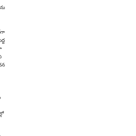
లను
‌గా
ద్ద
ా
ి
ంచన
ు
లో
ు