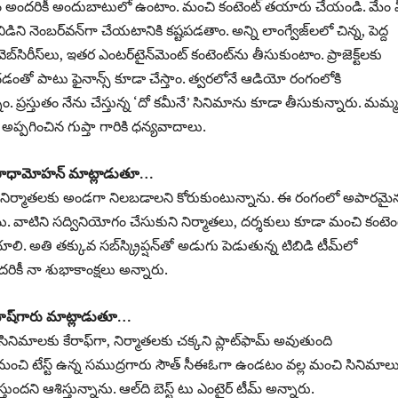
ం అందరికీ అందుబాటులో ఉంటాం. మంచి కంటెంట్‌ తయారు చేయండి. మేం 
ి నెంబర్‌వన్‌గా చేయటానికి కష్టపడతాం. అన్ని లాంగ్వేజ్‌లలో చిన్న, పెద్ద
‌సిరీస్‌లు, ఇతర ఎంటర్‌టైన్‌మెంట్‌ కంటెంట్‌ను తీసుకుంటాం. ప్రాజెక్ట్‌లకు
చడంతో పాటు ఫైనాన్స్‌ కూడా చేస్తాం. త్వరలోనే ఆడియో రంగంలోకి
. ప్రస్తుతం నేను చేస్తున్న ‘దో కమీనే’ సినిమాను కూడా తీసుకున్నారు. మమ్మల
ప్పగించిన గుప్తా గారికి ధన్యవాదాలు.
ె. రాధామోహన్‌ మాట్లాడుతూ…
ద్ద నిర్మాతలకు అండగా నిలబడాలని కోరుకుంటున్నాను. ఈ రంగంలో అపారమై
 వాటిని సద్వినియోగం చేసుకుని నిర్మాతలు, దర్శకులు కూడా మంచి కంటెంట
యాలి. అతి తక్కువ సబ్‌స్క్రిప్షన్‌తో అడుగు పెడుతున్న టిబిడి టీమ్‌లో
ికీ నా శుభాకాంక్షలు అన్నారు.
హేష్‌గారు మాట్లాడుతూ…
ినిమాలకు కేరాఫ్‌గా, నిర్మాతలకు చక్కని ప్లాట్‌ఫామ్‌ అవుతుంది
ంచి టేస్ట్‌ ఉన్న సముద్రగారు సౌత్‌ సీఈఓగా ఉండటం వల్ల మంచి సినిమాలు
ందని ఆశిస్తున్నాను. ఆల్‌ది బెస్ట్‌ టు ఎంటైర్‌ టీమ్‌ అన్నారు.