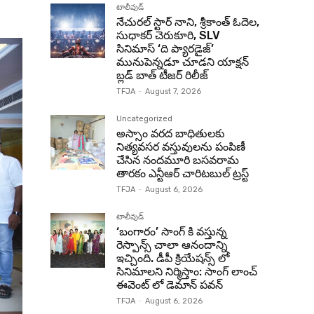
టాలీవుడ్
నేచురల్ స్టార్ నాని, శ్రీకాంత్ ఓదెల,
సుధాకర్ చెరుకూరి, SLV
సినిమాస్ ‘ది ప్యారడైజ్’
మునుపెన్నడూ చూడని యాక్షన్
బ్లడ్ బాత్ టీజర్ రిలీజ్
TFJA
-
August 7, 2026
Uncategorized
అస్సాం వరద బాధితులకు
నిత్యవసర వస్తువులను పంపిణీ
చేసిన నందమూరి బసవరామ
తారకం ఎన్టీఆర్ చారిటబుల్ ట్రస్ట్
TFJA
-
August 6, 2026
టాలీవుడ్
‘బంగారం’ సాంగ్ కి వస్తున్న
రెస్పాన్స్ చాలా ఆనందాన్ని
ఇచ్చింది. డీపీ క్రియేషన్స్ లో
సినిమాలని నిర్మిస్తాం: సాంగ్ లాంచ్
ఈవెంట్ లో డెమాన్ పవన్
TFJA
-
August 6, 2026