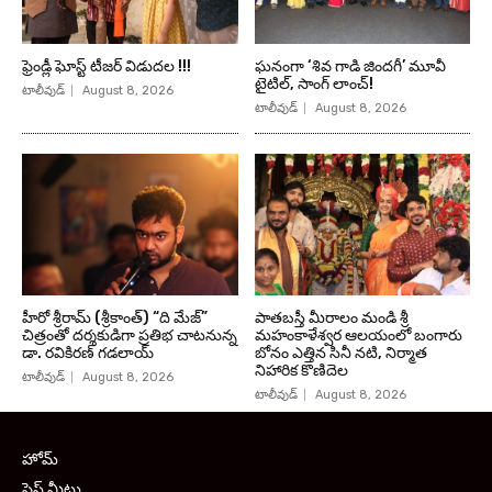
ఫ్రెండ్లీ ఘోస్ట్ టీజర్ విడుదల !!!
ఘనంగా ‘శివ గాడి జింద‌గీ’ మూవీ
టైటిల్, సాంగ్ లాంచ్!
టాలీవుడ్
August 8, 2026
టాలీవుడ్
August 8, 2026
హీరో శ్రీరామ్ (శ్రీకాంత్) “ది మేజ్”
పాతబస్తీ మీరాలం మండి శ్రీ
చిత్రంతో దర్శకుడిగా ప్రతిభ చాటనున్న
మహంకాళేశ్వర ఆలయంలో బంగారు
డా. రవికిరణ్ గడలాయ్
బోనం ఎత్తిన సినీ నటి, నిర్మాత
నిహారిక కొణిదెల
టాలీవుడ్
August 8, 2026
టాలీవుడ్
August 8, 2026
హోమ్
ప్రెస్ మీట్లు