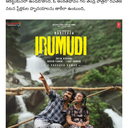
ఆకట్టుకునేలా ఉండబోతోంది. ఓ అంకితభావం గల తండ్రి పాత్రలో రవితేజ
నటన ప్రేక్షకుల హృదయాలను తాకేలా ఉంటుంది,