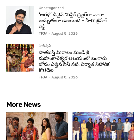
Uncategorized
‘అగధ’ డివైన్ మిస్టిక్ థ్రిల్లర్‌గా చాలా
అద్భుతంగా ఉంటుంది – హీరో శ్రవణ్
రెడ్డి
TFJA
-
August 8, 2026
టాలీవుడ్
పాతబస్తీ మీరాలం మండి శ్రీ
మహంకాళేశ్వర ఆలయంలో బంగారు
బోనం ఎత్తిన సినీ నటి, నిర్మాత నిహారిక
కొణిదెల
TFJA
-
August 8, 2026
More News