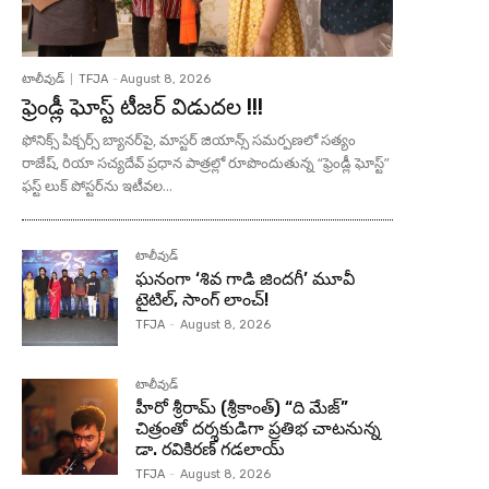
టాలీవుడ్
TFJA
-
August 8, 2026
ఫ్రెండ్లీ ఘోస్ట్ టీజర్ విడుదల !!!
ఫోనిక్స్ పిక్చర్స్ బ్యానర్‌పై, మాస్టర్ జియాన్స్ సమర్పణలో సత్యం
రాజేష్, రియా సచ్యదేవ్ ప్రధాన పాత్రల్లో రూపొందుతున్న “ఫ్రెండ్లీ ఘోస్ట్”
ఫస్ట్ లుక్ పోస్టర్‌ను ఇటీవల...
టాలీవుడ్
ఘనంగా ‘శివ గాడి జింద‌గీ’ మూవీ
టైటిల్, సాంగ్ లాంచ్!
TFJA
-
August 8, 2026
టాలీవుడ్
హీరో శ్రీరామ్ (శ్రీకాంత్) “ది మేజ్”
చిత్రంతో దర్శకుడిగా ప్రతిభ చాటనున్న
డా. రవికిరణ్ గడలాయ్
TFJA
-
August 8, 2026