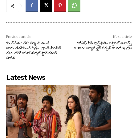
Previous article
Next article
‘సింగ్ గీతం’ నేను నిర్మించి ఉంటే
“టీఎఫ్ సీసీ షార్ట్ ఫిలిం ఫెస్టివల్ అవార్డ్స్
బాగుండేదనిపించే చిత్రం : గ్రాండ్ ప్రీరిలీజ్
2026” జ్యూరీ ఛైర్ పర్సన్ గా నటి ఇంద్రజ
ఈవెంట్‌లో యూనివర్సల్ స్టార్ కమల్
హాసన్
Latest News