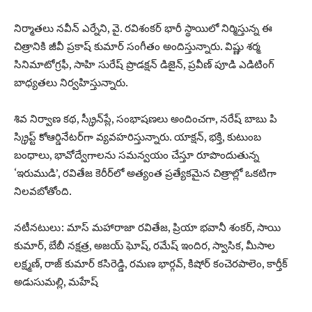
నిర్మాతలు నవీన్ ఎర్నేని, వై. రవిశంకర్ భారీ స్థాయిలో నిర్మిస్తున్న ఈ
చిత్రానికి జీవీ ప్రకాష్ కుమార్ సంగీతం అందిస్తున్నారు. విష్ణు శర్మ
సినిమాటోగ్రఫీ, సాహి సురేష్ ప్రొడక్షన్ డిజైన్, ప్రవీణ్ పూడి ఎడిటింగ్
బాధ్యతలు నిర్వహిస్తున్నారు.
శివ నిర్వాణ కథ, స్క్రీన్‌ప్లే, సంభాషణలు అందించగా, నరేష్ బాబు పి
స్క్రిప్ట్ కోఆర్డినేటర్‌గా వ్యవహరిస్తున్నారు. యాక్షన్, భక్తి, కుటుంబ
బంధాలు, భావోద్వేగాలను సమన్వయం చేస్తూ రూపొందుతున్న
‘ఇరుముడి’, రవితేజ కెరీర్‌లో అత్యంత ప్రత్యేకమైన చిత్రాల్లో ఒకటిగా
నిలవబోతోంది.
నటీనటులు: మాస్ మహారాజా రవితేజ, ప్రియా భవానీ శంకర్, సాయి
కుమార్, బేబీ నక్షత్ర, అజయ్ ఘోష్, రమేష్ ఇందిర, స్వాసిక, మీసాల
లక్ష్మణ్, రాజ్ కుమార్ కసిరెడ్డి, రమణ భార్గవ్, కిషోర్ కంచెరపాలెం, కార్తీక్
అడుసుమల్లి, మహేష్