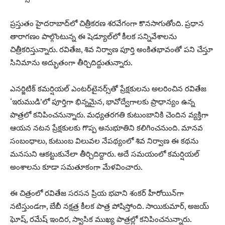
ప్రస్తుతం హైదరాబాద్‌లో చిత్రీకరణ శరవేగంగా కొనసాగుతోంది. ప్రధాన
తారాగణం పాల్గొంటున్న ఈ షెడ్యూల్‌లో కీలక సన్నివేశాలను
చిత్రీకరిస్తున్నారు. రవితేజ, శివ నిర్వాణ పూర్తి అంకితభావంతో పని చేస్తూ
సినిమాను అద్భుతంగా తీర్చిదిద్దుతున్నారు.
ఎనర్జిటిక్ కమర్షియల్ ఎంటర్‌టైనర్స్‌తో ప్రేక్షకులను అలరించిన రవితేజ
‘ఇరుముడి’లో పూర్తిగా భిన్నమైన, భావోద్వేగాలకు ప్రాధాన్యం ఉన్న
పాత్రలో కనిపించనున్నారు. మధ్యతరగతి కుటుంబానికి చెందిన వ్యక్తిగా
ఆయన నటన ప్రేక్షకులకు గొప్ప అనుభూతిని కలిగించనుంది. మానవ
సంబంధాలు, కుటుంబ విలువల నేపథ్యంలో శివ నిర్వాణ ఈ కథను
మనసుని ఆకట్టుకునేలా తీర్చిదిద్దారు. అదే సమయంలో కమర్షియల్
అంశాలను కూడా సమతూకంగా మేళవించారు.
ఈ చిత్రంలో రవితేజ సరసన ప్రియ భవాని శంకర్ హీరోయిన్‌గా
నటిస్తుండగా, బేబీ నక్షత్ర కీలక పాత్ర పోషిస్తోంది. సాయికుమార్, అజయ్
ఘోష్, రమేష్ ఇందిర, స్వాసిక ముఖ్య పాత్రల్లో కనిపించనున్నారు.