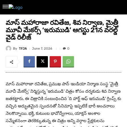
మాస్ మహారాజా రవితేజ, శివ నిర్వాణ, మైత్రీ
మూవీ మేకర్స్ ‘ఇరుముడి’ ఆగస్టు 21న వరల్డ్
వైడ్ రిలీజ్
By
TFJA
June 7, 2026
0
మాస్ మహారాజా రవితేజ, ప్రముఖ పాన్-ఇండియా నిర్మాణ సంస్థ ‘మైత్రీ
మూవీ మేకర్స్’ నిర్మిస్తున్న ‘ఇరుముడి’ చిత్రం కోసం దర్శకుడు శివ నిర్వాణ
జతకట్టారు. ఈ చిత్రానికి సంబంధించిన ‘ది హార్ట్ ఆఫ్ ఇరుముడి’ గ్లింప్స్ కు
వచ్చిన అద్భుతమైన స్పందనతో సినిమాపై ఇప్పటికే భారీ అంచనాలు
నెలకొన్నాయి. భక్తి, కుటుంబ భావోద్వేగాలు, యాక్షన్ అంశాల
సమ్మేళనంగా తెరకెక్కుతున్న ఈ చిత్రం అన్ని వర్గాల ప్రేక్షకులను