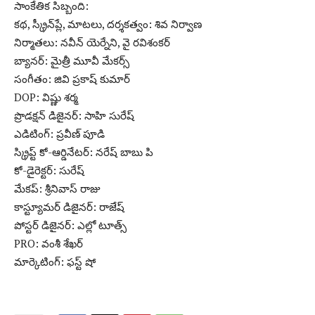
సాంకేతిక సిబ్బంది:
కథ, స్క్రీన్‌ప్లే, మాటలు, దర్శకత్వం: శివ నిర్వాణ
నిర్మాతలు: నవీన్ యెర్నేని, వై రవిశంకర్
బ్యానర్: మైత్రీ మూవీ మేకర్స్
సంగీతం: జివి ప్రకాష్ కుమార్
DOP: విష్ణు శర్మ
ప్రొడక్షన్ డిజైనర్: సాహి సురేష్
ఎడిటింగ్: ప్రవీణ్ పూడి
స్క్రిప్ట్ కో-ఆర్డినేటర్: నరేష్ బాబు పి
కో-డైరెక్టర్: సురేష్
మేకప్: శ్రీనివాస్ రాజు
కాస్ట్యూమర్ డిజైనర్: రాజేష్
పోస్టర్ డిజైనర్: ఎల్లో టూత్స్
PRO: వంశీ శేఖర్
మార్కెటింగ్: ఫస్ట్ షో