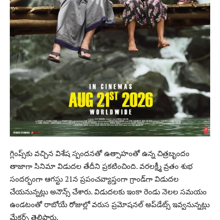
గ్లింప్స్‌కు వచ్చిన విశేష స్పందనతో ఉత్సాహంతో ఉన్న చిత్రబృందం
తాజాగా సినిమా విడుదల తేదీని ప్రకటించింది. వరలక్ష్మీ వ్రతం శుభ
సందర్భంగా ఆగస్టు 21న ప్రపంచవ్యాప్తంగా గ్రాండ్‌గా విడుదల
చేయనున్నట్లు అనౌన్స్ చేశారు. విడుదలకు ఇంకా రెండు నెలల సమయం
ఉండటంతో రాబోయే రోజుల్లో వరుస ప్రమోషనల్ అప్‌డేట్స్ ఇవ్వనున్నట్లు
మేకర్స్ తెలిపారు.