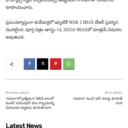
రూపొందించారు.
ప్రపంచవ్యాప్తంగా థియేటర్లలో ఇప్పటికే WAR 2 IMAX టీజర్ ప్రదర్శన
మొదలైంది. పూర్తి చిత్రం ఆగస్టు 14, 2025న IMAXలో మాత్రమే విడుదల
అవుతుంది.
Previous article
Next article
‘సయరా’లో ప్రత్యేకంగా నిలిచే నాలుగో
‘సయారా’ నుంచి ‘ధన్’ పాటపై మోహిత్
సింగిల్‌ ‘హమ్‌సఫర్’ పాట గొప్పదనాన్ని
సూరి
వివరించిన దర్శకుడు మోహిత్ సూరి
Latest News