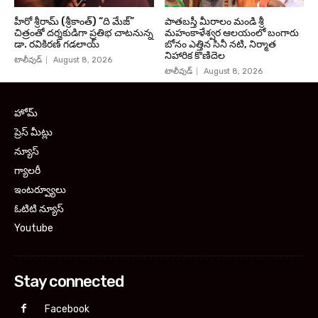
హీరో శ్రీరామ్ (శ్రీకాంత్) “ది మేజ్”
పాతబస్తీ మీరాలం మండి శ్రీ
చిత్రంతో దర్శకుడిగా ప్రతిభ చాటనున్న
మహంకాళేశ్వర ఆలయంలో బంగారు
డా. రవికిరణ్ గడలాయ్
బోనం ఎత్తిన సినీ నటి, నిర్మాత
నిహారిక కొణిదెల
టాలీవుడ్
August 8, 2026
టాలీవుడ్
August 8, 2026
హోమ్
ప్రెస్ మీట్లు
న్యూస్
గ్యాలరీ
ఇంటర్వ్యూలు
ఓటిటి న్యూస్
Youtube
Stay connected
Facebook