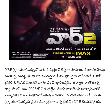
YRF స్పై యూనివర్స్‌లో వార్ 2 చిత్రం లేటెస్ట్‌గా రూపొందిన భారతదేశపు
అతిపెద్ద, అత్యంత విజయవంతమైన ఫిలిం ఫ్రాంచైజీలలో ఒకటి. పఠాన్,
టైగర్ 3, WAR మొదటి భాగం వంటి బ్లాక్‌బస్టర్‌ల తర్వాత రాబోతున్న
కొత్త మూవీ ఇది. 2023లో విడుదలైన పఠాన్ భారతీయ బాక్సాఫీసులో
అత్యధిక IMAX కలెక్షన్లలో ఒకటిగా నిలిచిన సంగతి తెలిసిందే. ఇది ఈ
స్పై యూనివర్స్‌కు ప్రపంచవ్యాప్తంగా ఉన్న క్రేజ్ ఏంటో తెలియజేస్తోంది.