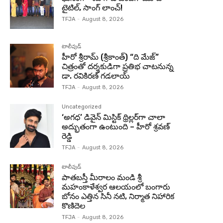
టైటిల్, సాంగ్ లాంచ్!
TFJA
-
August 8, 2026
టాలీవుడ్
హీరో శ్రీరామ్ (శ్రీకాంత్) “ది మేజ్”
చిత్రంతో దర్శకుడిగా ప్రతిభ చాటనున్న
డా. రవికిరణ్ గడలాయ్
TFJA
-
August 8, 2026
Uncategorized
‘అగధ’ డివైన్ మిస్టిక్ థ్రిల్లర్‌గా చాలా
అద్భుతంగా ఉంటుంది – హీరో శ్రవణ్
రెడ్డి
TFJA
-
August 8, 2026
టాలీవుడ్
పాతబస్తీ మీరాలం మండి శ్రీ
మహంకాళేశ్వర ఆలయంలో బంగారు
బోనం ఎత్తిన సినీ నటి, నిర్మాత నిహారిక
కొణిదెల
TFJA
-
August 8, 2026