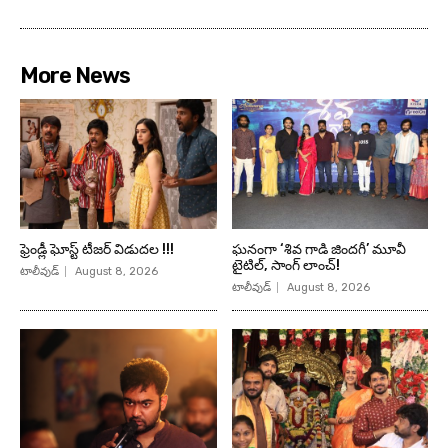
More News
ఫ్రెండ్లీ ఘోస్ట్ టీజర్ విడుదల !!!
ఘనంగా ‘శివ గాడి జింద‌గీ’ మూవీ
టైటిల్, సాంగ్ లాంచ్!
టాలీవుడ్
August 8, 2026
టాలీవుడ్
August 8, 2026