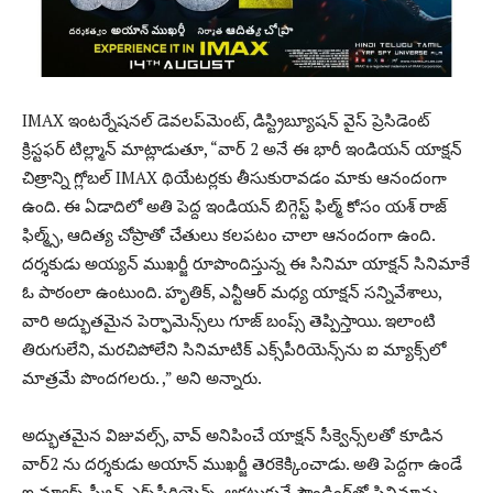
IMAX ఇంటర్నేషనల్ డెవలప్‌మెంట్, డిస్ట్రిబ్యూషన్ వైస్ ప్రెసిడెంట్
క్రిస్టఫర్ టిల్ల్మాన్ మాట్లాడుతూ, “వార్ 2 అనే ఈ భారీ ఇండియన్ యాక్షన్
చిత్రాన్ని గ్లోబల్ IMAX థియేటర్లకు తీసుకురావడం మాకు ఆనందంగా
ఉంది. ఈ ఏడాదిలో అతి పెద్ద ఇండియన్ బిగ్గెస్ట్ ఫిల్మ్ కోసం యశ్ రాజ్
ఫిల్మ్స్, ఆదిత్య చోప్రాతో చేతులు కలపటం చాలా ఆనందంగా ఉంది.
దర్శకుడు అయ్యన్ ముఖర్జీ రూపొందిస్తున్న ఈ సినిమా యాక్షన్ సినిమాకే
ఓ పాఠంలా ఉంటుంది. హృతిక్, ఎన్టీఆర్ మధ్య యాక్షన్ సన్నివేశాలు,
వారి అద్భుతమైన పెర్ఫామెన్స్‌లు గూజ్ బంప్స్ తెప్పిస్తాయి. ఇలాంటి
తిరుగులేని, మరచిపోలేని సినిమాటిక్ ఎక్స్‌పీరియెన్స్‌ను ఐ మ్యాక్స్‌లో
మాత్రమే పొందగలరు. ,” అని అన్నారు.
అద్భుతమైన విజువల్స్, వావ్ అనిపించే యాక్షన్ సీక్వెన్స్‌లతో కూడిన
వార్2 ను దర్శకుడు అయాన్ ముఖర్జీ తెరకెక్కించాడు. అతి పెద్దగా ఉండే
ఐ మ్యాక్స్ స్క్రీన్ ఎక్స్‌పీరియెన్స్, ఆకట్టుకునే సౌండింగ్‌తో సినిమాను