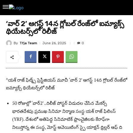
‘వార్ 2’ ఆగస్ట్ 14న గ్లోబల్ రేంజ్‌లో ఐమ్యాక్స్
థియేటర్స్‌లో రిలీజ్
By
Tfja Team
June 26, 2025
0
*యశ్ రాజ్ ఫిల్మ్స్ ప్రెస్టీజియస్ మూవీ ‘వార్ 2’ ఆగస్ట్ 14న గ్లోబల్ రేంజ్‌లో
ఐమ్యాక్స్ థియేటర్స్‌లో రిలీజ్
50 రోజుల్లో ‘వార్2’ ..రిలీజ్ పోస్టర్ విడుదల చేసిన మేకర్స్
భారతదేశపు ప్రముఖ సినిమా నిర్మాణ సంస్థ యశ్ రాజ్ ఫిలింస్
(YRF). దేశంలో అతిపెద్ద సినిమాటిక్ ఫ్రాంచైజీలకు కేరాఫ్‌గా
నిలుస్తోన్న ఈ సంస్థ, మోస్ట్ అవెయిటింగ్ స్పై యాక్షన్ థ్రిల్లర్‌ ఆఫ్ ది