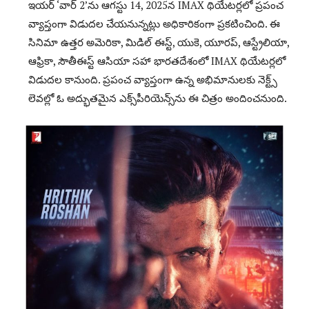
ఇయర్ ‘వార్ 2’ను ఆగస్టు 14, 2025న IMAX థియేటర్లలో ప్రపంచ
వ్యాప్తంగా విడుదల చేయనున్నట్లు అధికారికంగా ప్రకటించింది. ఈ
సినిమా ఉత్తర అమెరికా, మిడిల్ ఈస్ట్, యుకె, యూరప్, ఆస్ట్రేలియా,
ఆఫ్రికా, సౌతీఈస్ట్ ఆసియా సహా భారతదేశంలో IMAX థియేటర్లలో
విడుదల కానుంది. ప్రపంచ వ్యాప్తంగా ఉన్న అభిమానులకు నెక్ట్స్
లెవల్లో ఓ అద్భుతమైన ఎక్స్‌పీరియెన్స్‌ను ఈ చిత్రం అందించనుంది.