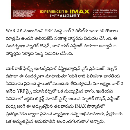
WAR 2 కి సంబంధించి YRF సంస్థ వార్ 2 రిలీజ్‌కు ఇంకా 50 రోజులు
మాత్రమే ఉందని తెలియజేసే సరికొత్త పోస్టర్‌ను విడుదల చేసింది. ఈ
సందర్భంగా హృతిక్ రోషన్, జూనియర్ ఎన్టీఆర్, కియారా అద్వానీ ల
పోస్టర్లను నిర్మాణ సంస్థ విడుదల చేసింది.
యశ్ రాజ్ ఫిల్మ్స్ ఇంటర్నేషనల్ డిస్ట్రిబ్యూషన్ వైస్ ప్రెసిడెంట్ నెల్సన్
డిసౌజా ఈ సందర్భంగా మాట్లాడుతూ ‘యశ్ రాజ్ ఫిలింస్‌గా భారతీయ
సినిమాను ప్రపంచ స్థాయిలో ముందుకు తీసుకెళ్లడమే మా లక్ష్యం. వార్ 2
అనేది YRF స్పై యూనివర్స్‌లో ఒక ముఖ్యమైన భాగం. ఇండియన్
సినిమాలో ఇద్దరు బిగ్గెస్ట్ సూపర్ స్టార్స్ అయిన హృతిక్ రోషన్, ఎన్టీఆర్
మధ్య జరిగే ఈ అద్భుతమైన తలపోరును IMAX ఫార్మాట్‌లో
ప్రదర్శించడం ద్వారా ప్రపంచ వ్యాప్తంగా ఉన్న అభిమానులకు, ప్రేక్షకులకు
ఒక అద్భుతమైన అనుభూతిని అందించగలగుతాం’ అన్నారు.