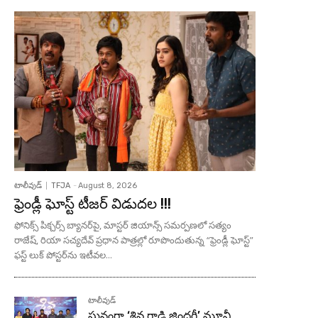
టాలీవుడ్
TFJA
-
August 8, 2026
ఫ్రెండ్లీ ఘోస్ట్ టీజర్ విడుదల !!!
ఫోనిక్స్ పిక్చర్స్ బ్యానర్‌పై, మాస్టర్ జియాన్స్ సమర్పణలో సత్యం
రాజేష్, రియా సచ్యదేవ్ ప్రధాన పాత్రల్లో రూపొందుతున్న “ఫ్రెండ్లీ ఘోస్ట్”
ఫస్ట్ లుక్ పోస్టర్‌ను ఇటీవల...
టాలీవుడ్
ఘనంగా ‘శివ గాడి జింద‌గీ’ మూవీ