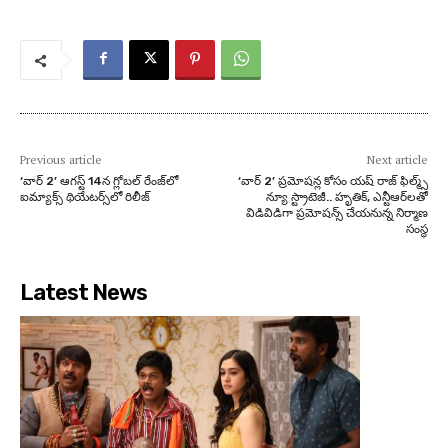
Previous article
Next article
‘వార్ 2’ ఆగస్ట్ 14న గ్లోబల్ రేంజ్‌లో
‘వార్ 2’ ప్రమోషన్ల కోసం యష్ రాజ్ ఫిల్మ్స్
ఐమ్యాక్స్ థియేటర్స్‌లో రిలీజ్
న్యూ స్ట్రాటెజీ.. హృతిక్, ఎన్టీఆర్‌లతో
విడివిడిగా ప్రమోషన్స్ చేయనున్న నిర్మాణ
సంస్థ
Latest News