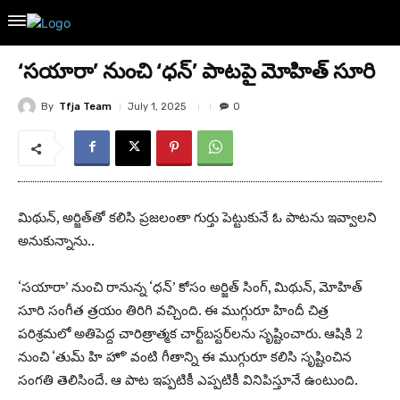
‘సయారా’ నుంచి ‘ధన్’ పాటపై మోహిత్ సూరి
By
Tfja Team
July 1, 2025
0
మిథున్, అర్జిత్‌తో కలిసి ప్రజలంతా గుర్తు పెట్టుకునే ఓ పాటను ఇవ్వాలని
అనుకున్నాను..
‘సయారా’ నుంచి రానున్న ‘ధన్’ కోసం అర్జిత్ సింగ్, మిథున్, మోహిత్
సూరి సంగీత త్రయం తిరిగి వచ్చింది. ఈ ముగ్గురూ హిందీ చిత్ర
పరిశ్రమలో అతిపెద్ద చారిత్రాత్మక చార్ట్‌బస్టర్‌లను సృష్టించారు. ఆషికి 2
నుంచి ‘తుమ్ హి హో’ వంటి గీతాన్ని ఈ ముగ్గురూ కలిసి సృష్టించిన
సంగతి తెలిసిందే. ఆ పాట ఇప్పటికీ ఎప్పటికీ వినిపిస్తూనే ఉంటుంది.