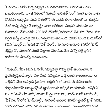
‘సమయం కలిసి వచ్చినప్పుడు ఓ మాయాజాలం జరుగుతుందని
చెబుతుంటారు. నా జీవితంలో మిథున్, అరిజిత్ సింగ్‌ వంటి వారు నాకు
దొరకడం అదృష్టం. మన దేశంలోని ఈ ఇద్దరు కళాకారులతో నా ఉత్తమ
సంగీతాన్ని సృష్టించే అదృష్టం నాకు కలిగింది. మిథున్ మరియు నా
సహకారం, నేను కలిసి 2005లో ‘జెహెర్’, ‘కలియుగ్’ సినిమా చేశాం. మా
ఇద్దరి జర్నీ మొదలై 20 సంవత్సరాలు అయింది. 2005 నుంచి మిథూన్‌తో
కలిసి ‘మర్డర్ 2’, ‘ఆషికి 2’, ‘ఏక్ విలన్’, ‘హమారి అధూరి కహానీ’, ‘హాఫ్
గర్ల్‌ఫ్రెండ్’, ‘మలంగ్’ వంటి చిత్రాలు చేశాము. మేం ఎన్నో కల్ట్ క్లాసిక్
రొమాంటిక్ పాటల్ని అందించాం.
“మిథున్, నేను కలిసి పనిచేసినప్పుడల్లా గొప్ప ట్రాక్ అందించాలని
ప్రయత్నిస్తుండేవాళ్లం. మా మీద ఎప్పుడూ పెద్ద అంచనాలుంటాయి. ఆ
ఒత్తిడిని మేం ఆస్వాధిస్తుంటాం. అర్జిత్ సింగ్ నాకు ఈ జీవితాంతం
గుర్తుండిపోయే అద్భుతమైన జ్ఞాపకాలను ఇచ్చిన గాయకుడు. ‘ఆషికి 2’
నుంచి ‘తుమ్ హి హో’, ‘చాహున్ మై యా నా’, ‘హమ్ మార్ జాయేంగే’,
‘ఏక్ విలన్’‌లోని ‘హమ్‌దార్ద్’, ‘హమారీ అధూరి కహానీ’ టైటిల్ ట్రాక్ వరకు,
‘హాఫ్ గర్ల్‌ఫ్రెండ్‌’లోని ‘ఫిర్ భీ తుమ్కో చాహుంగా’, ‘మలాంగ్‌’లోని ‘చల్