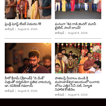
ఫ్రెండ్లీ ఘోస్ట్ టీజర్ విడుదల !!!
ఘనంగా ‘శివ గాడి జింద‌గీ’ మూవీ
టైటిల్, సాంగ్ లాంచ్!
టాలీవుడ్
August 8, 2026
టాలీవుడ్
August 8, 2026
హీరో శ్రీరామ్ (శ్రీకాంత్) “ది మేజ్”
పాతబస్తీ మీరాలం మండి శ్రీ
చిత్రంతో దర్శకుడిగా ప్రతిభ చాటనున్న
మహంకాళేశ్వర ఆలయంలో బంగారు
డా. రవికిరణ్ గడలాయ్
బోనం ఎత్తిన సినీ నటి, నిర్మాత
నిహారిక కొణిదెల
టాలీవుడ్
August 8, 2026
టాలీవుడ్
August 8, 2026