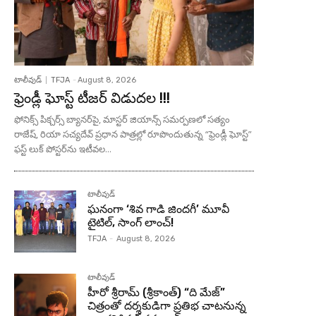
టాలీవుడ్
TFJA
-
August 8, 2026
ఫ్రెండ్లీ ఘోస్ట్ టీజర్ విడుదల !!!
ఫోనిక్స్ పిక్చర్స్ బ్యానర్‌పై, మాస్టర్ జియాన్స్ సమర్పణలో సత్యం
రాజేష్, రియా సచ్యదేవ్ ప్రధాన పాత్రల్లో రూపొందుతున్న “ఫ్రెండ్లీ ఘోస్ట్”
ఫస్ట్ లుక్ పోస్టర్‌ను ఇటీవల...
టాలీవుడ్
ఘనంగా ‘శివ గాడి జింద‌గీ’ మూవీ
టైటిల్, సాంగ్ లాంచ్!
TFJA
-
August 8, 2026
టాలీవుడ్
హీరో శ్రీరామ్ (శ్రీకాంత్) “ది మేజ్”
చిత్రంతో దర్శకుడిగా ప్రతిభ చాటనున్న