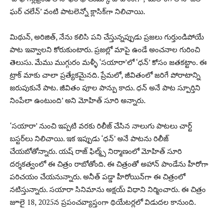
ఘర్ చలేన్’ వంటి పాటలెన్నో క్లాసిక్‌గా నిలిచాయి.
మిథున్, అరిజిత్, నేను కలిసి పని చేస్తున్నప్పుడు ప్రజలు గుర్తుండిపోయే
పాట ఇవ్వాలని కోరుకుంటారు. ప్రజల్లో మాపై ఉండే అంచనాల గురించి
తెలుసు. మేము ముగ్గురం మళ్ళీ ‘సయారా’లో ‘ధన్’ కోసం జతకట్టాం. ఈ
ట్రాక్ మాకు చాలా ప్రత్యేకమైనది. ప్రేమలో, జీవితంలో జరిగే పోరాటాన్ని
జరుపుకునే పాట. జీవితం పూల పాన్పు కాదు. ధన్ అనే పాట స్పూర్తిని
నింపేలా ఉంటుంది’ అని మోహిత్ సూరి అన్నారు.
‘సయారా’ నుంచి ఇప్పటి వరకు రిలీజ్ చేసిన నాలుగు పాటలు చార్ట్
బస్టర్‌లు నిలిచాయి. ఇక ఇప్పుడు ‘ధన్’ అనే పాటను రిలీజ్
చేయబోతోన్నారు. యష్ రాజ్ ఫిల్మ్స్ నిర్మాణంలో మోహిత్ సూరి
దర్శకత్వంలో ఈ చిత్రం రాబోతోంది. ఈ చిత్రంతో అహాన్ పాండేను హీరోగా
పరిచయం చేయనున్నారు. అనీత్ పడ్డా హీరోయిన్‌గా ఈ చిత్రంలో
నటిస్తున్నారు. సయారా సినిమాను అక్షయ్ విధాని నిర్మించారు. ఈ చిత్రం
జూలై 18, 2025న ప్రపంచవ్యాప్తంగా థియేటర్లలో విడుదల కానుంది.