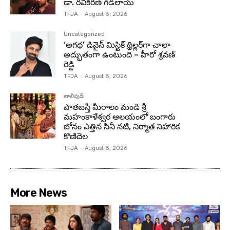
డా. రవికిరణ్ గడలాయ్
TFJA
-
August 8, 2026
Uncategorized
‘అగధ’ డివైన్ మిస్టిక్ థ్రిల్లర్‌గా చాలా
అద్భుతంగా ఉంటుంది – హీరో శ్రవణ్
రెడ్డి
TFJA
-
August 8, 2026
టాలీవుడ్
పాతబస్తీ మీరాలం మండి శ్రీ
మహంకాళేశ్వర ఆలయంలో బంగారు
బోనం ఎత్తిన సినీ నటి, నిర్మాత నిహారిక
కొణిదెల
TFJA
-
August 8, 2026
More News