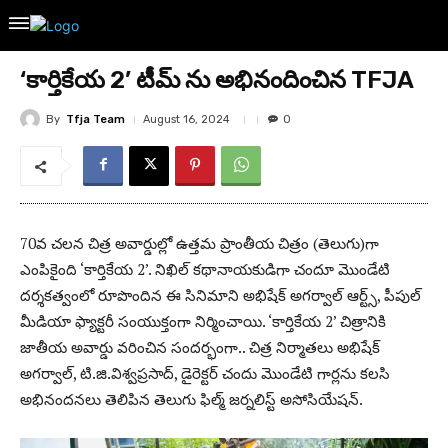
‘కార్తికేయ 2’ టీమ్ ను అభినందించిన TFJA
By
Tfja Team
August 16, 2024
0
70వ చలన చిత్ర అవార్డుల్లో ఉత్తమ ప్రాంతీయ చిత్రం (తెలుగు)గా
ఎంపికైంది ‘కార్తికేయ 2’. నిఖిల్ కథానాయకుడిగా చందూ మొండేటి
దర్శకత్వంలో రూపొందిన ఈ సినిమాని అభిషేక్ అగర్వాల్ ఆర్ట్స్, పీపుల్
మీడియా ఫ్యాక్టరీ సంయుక్తంగా నిర్మించాయి. ‘కార్తికేయ 2’ చిత్రానికి
జాతీయ అవార్డు వరించిన సందర్భంగా.. చిత్ర నిర్మాతలు అభిషేక్
అగర్వాల్, టి.జి.విశ్వప్రసాద్, డైరెక్టర్ చందు మొండేటి గార్లను కలసి
అభినందనలు తెలిపిన తెలుగు ఫిల్మ్ జర్నలిస్ట్ అసోసియేషన్.