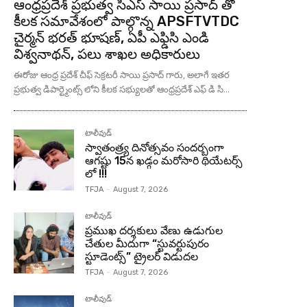
ఆంధ్రప్రదేశ్ ప్రభుత్వ సిఎస్ సాయి ప్రసాద్ తో
కీలక సమావేశంలో పాల్గొన్న APSFTVTDC
చైర్మన్ భరత్ భూషణ్, ఏపీ ఎఫ్డిసి ఎండి
విశ్వనాథన్, పలు శాఖల అధికారులు
ఈరోజు ఆంధ్ర ప్రదేశ్ చీఫ్ సెక్రటరీ సాయి ప్రసాద్ గారు, అలాగే ఇతర
ప్రభుత్వ డిపార్ట్మెంట్స్ లోని కీలక సభ్యులతో ఆంధ్రప్రదేశ్ ఎఫ్ డి సి...
టాలీవుడ్
స్వాతంత్ర్య దినోత్సవం సందర్బంగా
ఆగష్టు 15న ఖడ్గం మరోసారి థియేటర్స్
లో !!!
TFJA
-
August 7, 2026
టాలీవుడ్
ప్రముఖ దర్శకులు వేణు ఉడుగుల
చేతుల మీదుగా “స్టువర్టుపురం
స్టూడెంట్స్” ట్రైలర్ విడుదల
TFJA
-
August 7, 2026
టాలీవుడ్