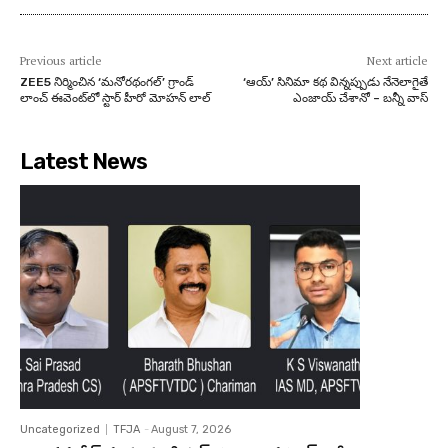
Previous article
Next article
ZEE5 నిర్మించిన ‘మనోరథంగల్’ గ్రాండ్
‘ఆయ్’ సినిమా కథ విన్నప్పుడు నేనెలాగైతే
లాంచ్ ఈవెంట్‌లో స్టార్ హీరో మోహన్ లాల్
ఎంజాయ్ చేశానో – బ‌న్నీ వాస్‌
Latest News
Uncategorized
TFJA
-
August 7, 2026