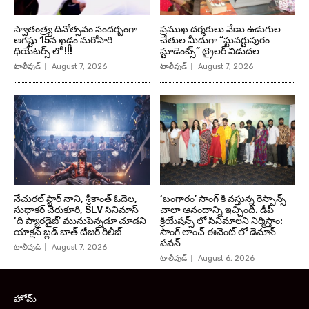
స్వాతంత్ర్య దినోత్సవం సందర్బంగా
ప్రముఖ దర్శకులు వేణు ఉడుగుల
ఆగష్టు 15న ఖడ్గం మరోసారి
చేతుల మీదుగా “స్టువర్టుపురం
థియేటర్స్ లో !!!
స్టూడెంట్స్” ట్రైలర్ విడుదల
టాలీవుడ్
August 7, 2026
టాలీవుడ్
August 7, 2026
నేచురల్ స్టార్ నాని, శ్రీకాంత్ ఓదెల,
‘బంగారం’ సాంగ్ కి వస్తున్న రెస్పాన్స్
సుధాకర్ చెరుకూరి, SLV సినిమాస్
చాలా ఆనందాన్ని ఇచ్చింది. డీపీ
‘ది ప్యారడైజ్’ మునుపెన్నడూ చూడని
క్రియేషన్స్ లో సినిమాలని నిర్మిస్తాం:
యాక్షన్ బ్లడ్ బాత్ టీజర్ రిలీజ్
సాంగ్ లాంచ్ ఈవెంట్ లో డెమాన్
పవన్
టాలీవుడ్
August 7, 2026
టాలీవుడ్
August 6, 2026
హోమ్