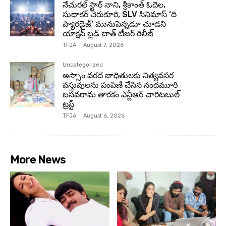
నేచురల్ స్టార్ నాని, శ్రీకాంత్ ఓదెల,
సుధాకర్ చెరుకూరి, SLV సినిమాస్ ‘ది
ప్యారడైజ్’ మునుపెన్నడూ చూడని
యాక్షన్ బ్లడ్ బాత్ టీజర్ రిలీజ్
TFJA
-
August 7, 2026
Uncategorized
అస్సాం వరద బాధితులకు నిత్యవసర
వస్తువులను పంపిణీ చేసిన నందమూరి
బసవరామ తారకం ఎన్టీఆర్ చారిటబుల్
ట్రస్ట్
TFJA
-
August 6, 2026
More News