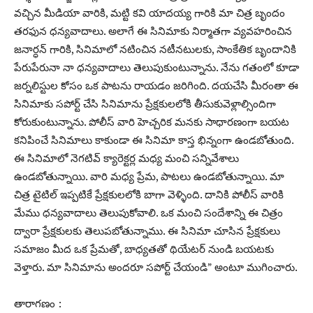
వచ్చిన మీడియా వారికి, మట్టి కవి యాదయ్య గారికి మా చిత్ర బృందం
తరఫున ధన్యవాదాలు. అలాగే ఈ సినిమాకు నిర్మాతగా వ్యవహరించిన
జనార్ధన్ గారికి, సినిమాలో నటించిన నటీనటులకు, సాంకేతిక బృందానికి
పేరుపేరునా నా ధన్యవాదాలు తెలుపుకుంటున్నాను. నేను గతంలో కూడా
జర్నలిస్టుల కోసం ఒక పాటను రాయడం జరిగింది. దయచేసి మీరంతా ఈ
సినిమాకు సపోర్ట్ చేసి సినిమాను ప్రేక్షకులలోకి తీసుకువెళ్లాల్సిందిగా
కోరుకుంటున్నాను. పోలీస్ వారి హెచ్చరిక మనకు సాధారణంగా బయట
కనిపించే సినిమాలు కాకుండా ఈ సినిమా కాస్త భిన్నంగా ఉండబోతుంది.
ఈ సినిమాలో నెగటివ్ క్యారెక్టర్ల మధ్య మంచి సన్నివేశాలు
ఉండబోతున్నాయి. వారి మధ్య ప్రేమ, పాటలు ఉండబోతున్నాయి. మా
చిత్ర టైటిల్ ఇప్పటికే ప్రేక్షకులలోకి బాగా వెళ్ళింది. దానికి పోలీస్ వారికి
మేము ధన్యవాదాలు తెలుపుకోవాలి. ఒక మంచి సందేశాన్ని ఈ చిత్రం
ద్వారా ప్రేక్షకులకు తెలుపబోతున్నాము. ఈ సినిమా చూసిన ప్రేక్షకులు
సమాజం మీద ఒక ప్రేమతో, బాధ్యతతో థియేటర్ నుండి బయటకు
వెళ్తారు. మా సినిమాను అందరూ సపోర్ట్ చేయండి” అంటూ ముగించారు.
తారాగణం :