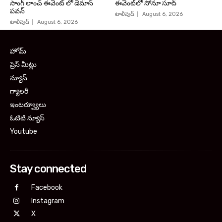
సాంగ్ లాంచ్ ఈవెంట్ లో డెమాన్
ఈవెంట్‌లో సోనూ సూద్
పవన్
టాలీవుడ్
August 6, 2026
టాలీవుడ్
August 6, 2026
హోమ్
ప్రెస్ మీట్లు
న్యూస్
గ్యాలరీ
ఇంటర్వ్యూలు
ఓటిటి న్యూస్
Youtube
Stay connected
Facebook
Instagram
X