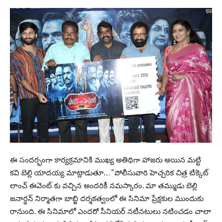
ఈ సందర్భంగా కార్యక్రమానికి ముఖ్య అతిథిగా హాజరు అయిన మట్టి
కవి బెల్లి యాదయ్య మాట్లాడుతూ… “పోలీసువారి హెచ్చరిక చిత్ర టిక్కెట్
లాంచ్ ఈవెంట్ కు వచ్చిన అందరికీ నమస్కారం. మా తమ్ముడు బెల్లి
జనార్ధన్ నిర్మాతగా బాబ్జి దర్శకత్వంలో ఈ సినిమా ప్రేక్షకుల ముందుకు
రానుంది. ఈ సినిమాలో ఎందరో సీనియర్ నటీనటులు నటించడం చాలా