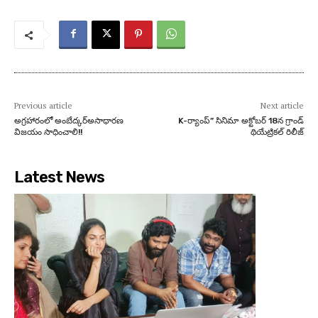
Previous article
Next article
అగ్రహారంలో అంబేద్కర్అసాధారణ
K-ర్యాంప్” సినిమా అక్టోబర్ 18న గ్రాండ్
విజయం సాధించాలి!!
థియేట్రికల్ రిలీజ్
Latest News