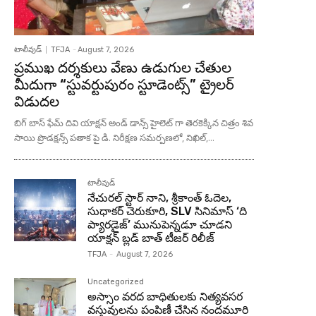
టాలీవుడ్
TFJA
-
August 7, 2026
ప్రముఖ దర్శకులు వేణు ఉడుగుల చేతుల
మీదుగా “స్టువర్టుపురం స్టూడెంట్స్” ట్రైలర్
విడుదల
బిగ్ బాస్ ఫేమ్ దివి యాక్షన్ అండ్ డాన్స్ హైలెట్ గా తెరకెక్కిన చిత్రం శివ
సాయి ప్రొడక్షన్స్ పతాక పై డి. నిరీక్షణ సమర్పణలో, నిఖిల్,...
టాలీవుడ్
నేచురల్ స్టార్ నాని, శ్రీకాంత్ ఓదెల,
సుధాకర్ చెరుకూరి, SLV సినిమాస్ ‘ది
ప్యారడైజ్’ మునుపెన్నడూ చూడని
యాక్షన్ బ్లడ్ బాత్ టీజర్ రిలీజ్
TFJA
-
August 7, 2026
Uncategorized
అస్సాం వరద బాధితులకు నిత్యవసర
వస్తువులను పంపిణీ చేసిన నందమూరి