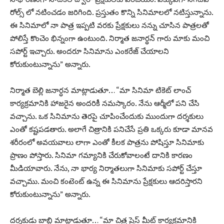
రోల్స్ లో నటించడం జరిగింది. ప్రస్తుతం కొన్ని సినిమాలలో నటిస్తున్నాను.
ఈ సినిమాలో నా పాత్ర ఇప్పటి వరకు ప్రేక్షకులు నన్ను చూసిన పాత్రలతో
పోలిస్తే కొంచెం భిన్నంగా ఉంటుంది. నిర్మాత జనార్థన్ గారు మాకు మంచి
సపోర్ట్ ఇచ్చారు. అందరూ సినిమాను ఎంకరేజ్ చేయాలని
కోరుకుంటున్నాను” అన్నారు.
నిర్మాత బెల్లి జనార్ధన మాట్లాడుతూ… “మా సినిమా టికెట్ లాంచ్
కార్యక్రమానికి హాజరైన అందరికీ నమస్కారం. నేను ఆర్మీలో పని చేసి
వచ్చాను. ఒక సినిమాను తెరపై చూపించేందుకు ముందుగా దర్శకులు
ఎంతో కష్టపడతారు. అలాగే చిత్రానికి పనిచేసే ప్రతి ఒక్కరు కూడా మానవ
శరీరంలో అవయవాలు లాగా ఎంతో కీలక పాత్రను పోషిస్తూ సినిమాకు
ప్రాణం పోస్తారు. సినిమా గమ్యానికి చేరుకోవాలంటే దానికి కారణం
మీడియావారు. నేను, నా భార్య నిర్మాతలుగా సినిమాకు సపోర్ట్ చేస్తూ
వచ్చాము. మంచి కంటెంట్ ఉన్న ఈ సినిమాను ప్రేక్షకులు ఆదరిస్తారని
కోరుకుంటున్నాను” అన్నారు.
దర్శకుడు బాబ్జి మాట్లాడుతూ… “మా చిత్ర ప్రెస్ మీట్ కార్యక్రమానికి