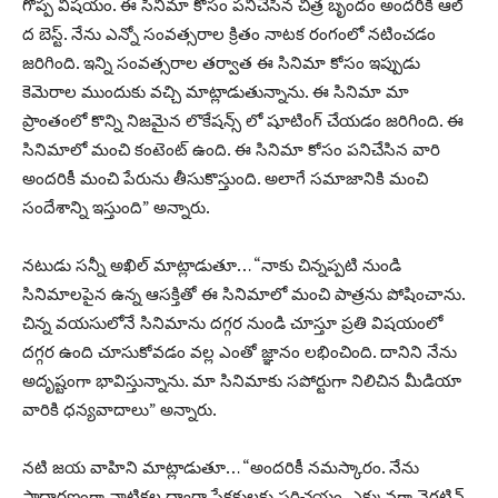
గొప్ప విషయం. ఈ సినిమా కోసం పనిచేసిన చిత్ర బృందం అందరికీ ఆల్
ద బెస్ట్. నేను ఎన్నో సంవత్సరాల క్రితం నాటక రంగంలో నటించడం
జరిగింది. ఇన్ని సంవత్సరాల తర్వాత ఈ సినిమా కోసం ఇప్పుడు
కెమెరాల ముందుకు వచ్చి మాట్లాడుతున్నాను. ఈ సినిమా మా
ప్రాంతంలో కొన్ని నిజమైన లొకేషన్స్ లో షూటింగ్ చేయడం జరిగింది. ఈ
సినిమాలో మంచి కంటెంట్ ఉంది. ఈ సినిమా కోసం పనిచేసిన వారి
అందరికీ మంచి పేరును తీసుకొస్తుంది. అలాగే సమాజానికి మంచి
సందేశాన్ని ఇస్తుంది” అన్నారు.
నటుడు సన్నీ అఖిల్ మాట్లాడుతూ… “నాకు చిన్నప్పటి నుండి
సినిమాలపైన ఉన్న ఆసక్తితో ఈ సినిమాలో మంచి పాత్రను పోషించాను.
చిన్న వయసులోనే సినిమాను దగ్గర నుండి చూస్తూ ప్రతి విషయంలో
దగ్గర ఉంది చూసుకోవడం వల్ల ఎంతో జ్ఞానం లభించింది. దానిని నేను
అదృష్టంగా భావిస్తున్నాను. మా సినిమాకు సపోర్టుగా నిలిచిన మీడియా
వారికి ధన్యవాదాలు” అన్నారు.
నటి జయ వాహిని మాట్లాడుతూ… “అందరికీ నమస్కారం. నేను
సాధారణంగా నాటికల ద్వారా ప్రేక్షకులకు పరిచయం. ఎక్కువగా నెగటివ్