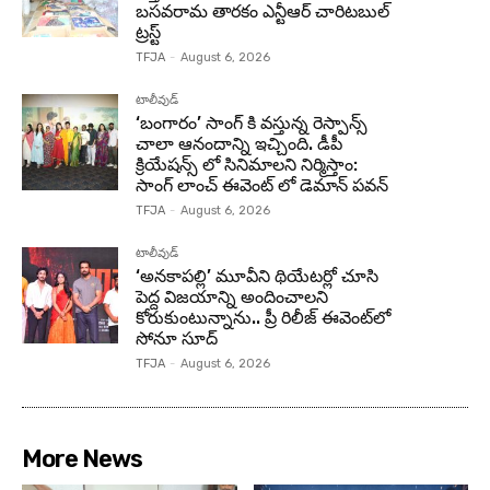
బసవరామ తారకం ఎన్టీఆర్ చారిటబుల్
ట్రస్ట్
TFJA
-
August 6, 2026
టాలీవుడ్
‘బంగారం’ సాంగ్ కి వస్తున్న రెస్పాన్స్
చాలా ఆనందాన్ని ఇచ్చింది. డీపీ
క్రియేషన్స్ లో సినిమాలని నిర్మిస్తాం:
సాంగ్ లాంచ్ ఈవెంట్ లో డెమాన్ పవన్
TFJA
-
August 6, 2026
టాలీవుడ్
‘అనకాపల్లి’ మూవీని థియేటర్లో చూసి
పెద్ద విజయాన్ని అందించాలని
కోరుకుంటున్నాను.. ప్రీ రిలీజ్ ఈవెంట్‌లో
సోనూ సూద్
TFJA
-
August 6, 2026
More News