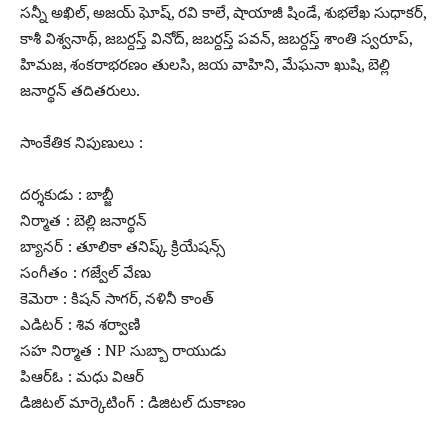
సన్నీ అఖిల్, అజయ్ ఘోష్, రవి కాలే, షాయాజీ షిండే, శుభలేఖ సుధాకర్,
కాశీ విశ్వనాథ్, జబర్దస్త్ వినోద్, జబర్దస్త్ పవన్, జబర్దస్త్ శాంతి స్వరూప్,
హిమజ, శంకరాభరణం తులసి, జయ వాహిని, మేఘనా ఖుషి, బెల్లి
జనార్థన్ తదితరులు.
సాంకేతిక నిపుణులు :
దర్శకుడు : బాబ్జీ
నిర్మాత : బెల్లి జనార్థన్
బ్యానర్ : తూలికా తనిష్క్ క్రియేషన్స్
సంగీతం : గజ్వేల్ వేణు
కెమెరా : కిషన్ సాగర్, నళినీ కాంత్
ఎడిటర్ : శివ శర్వాణి
సహ నిర్మాత : NP సుబ్బా రాయుడు
పిఆర్ఓ : మధు విఆర్
డిజిటల్ మార్కెటింగ్ : డిజిటల్ దుకాణం