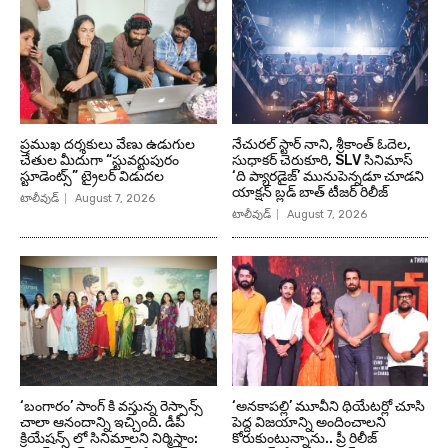
ప్రముఖ దర్శకులు వేణు ఉడుగుల
నేచురల్ స్టార్ నాని, శ్రీకాంత్ ఓదెల,
చేతుల మీదుగా “స్టువర్టుపురం
సుధాకర్ చెరుకూరి, SLV సినిమాస్
స్టూడెంట్స్” ట్రైలర్ విడుదల
‘ది ప్యారడైజ్’ మునుపెన్నడూ చూడని
యాక్షన్ బ్లడ్ బాత్ టీజర్ రిలీజ్
టాలీవుడ్
August 7, 2026
టాలీవుడ్
August 7, 2026
‘బంగారం’ సాంగ్ కి వస్తున్న రెస్పాన్స్
‘అనకాపల్లి’ మూవీని థియేటర్లో చూసి
చాలా ఆనందాన్ని ఇచ్చింది. డీపీ
పెద్ద విజయాన్ని అందించాలని
క్రియేషన్స్ లో సినిమాలని నిర్మిస్తాం:
కోరుకుంటున్నాను.. ప్రీ రిలీజ్