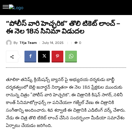
“పోలీస్ వారి హెచ్చరిక” తొలి టికెట్ లాంచ్ –
ఈ నెల 18న సినిమా విడుదల
By
Tfja Team
July 14, 2025
0
తూలికా తనిష్క్ క్రియేషన్స్ బ్యానర్ పై అభ్యుదయ దర్శకుడు బాబ్జీ
దర్శకత్వంలో బెల్లి జనార్థన్ నిర్మాతగా ఈ నెల 18న ప్రేక్షకుల ముందుకు
రానున్న చిత్రం “పోలీస్ వారి హెచ్చరిక”. ఈ చిత్రానికి కిషన్ సాగర్, నళినీ
కాంత్ సినిమాటోగ్రాఫర్స్ గా పనిచేయగా గజ్వేల్ వేణు ఈ చిత్రానికి
సంగీతాన్ని అందించారు. శివ శర్వాణి ఈ చిత్రానికి ఎడిటింగ్ వర్క్ చేశారు.
నేడు ఈ చిత్ర తొలి టికెట్ లాంచ్ చేసిన సందర్భంగా మీడియా సమావేశం
ఏర్పాటు చేయడం జరిగింది.