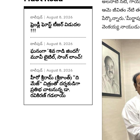
అలనాటి నటి, గాయని
ఆమె జీవితం నేటి 
పేర్కొన్నారు.’మీర్జ
టాలీవుడ్
August 8, 2026
ఫ్రెండ్లీ ఘోస్ట్ టీజర్ విడుదల
వెంకయ్య నాయుడుక
!!!
టాలీవుడ్
August 8, 2026
ఘనంగా ‘శివ గాడి జింద‌గీ’
మూవీ టైటిల్, సాంగ్ లాంచ్!
టాలీవుడ్
August 8, 2026
హీరో శ్రీరామ్ (శ్రీకాంత్) “ది
మేజ్” చిత్రంతో దర్శకుడిగా
ప్రతిభ చాటనున్న డా.
రవికిరణ్ గడలాయ్