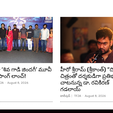
శివ గాడి జింద‌గీ’ మూవీ
హీరో శ్రీరామ్ (శ్రీకాంత్) “
సాంగ్ లాంచ్!
చిత్రంతో దర్శకుడిగా ప్రతి
చాటనున్న డా. రవికిరణ్
JA
-
August 8, 2026
గడలాయ్
టాలీవుడ్
TFJA
-
August 8, 2026