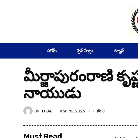
SUBSCRIBE
హోమ్
ప్రెస్ మీట్లు
న్యూస్
మీర్జాపురంరాణి కృష
నాయుడు
By
TFJA
0
April 15, 2026
Must Read