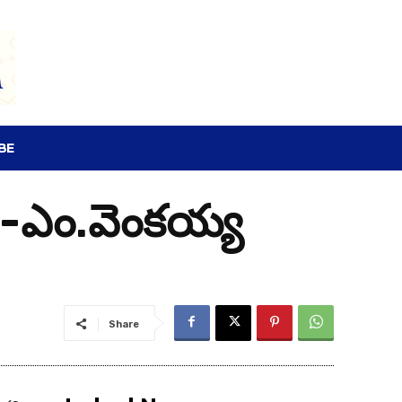
SEARCH
BE
తి -ఎం.వెంకయ్య
Share