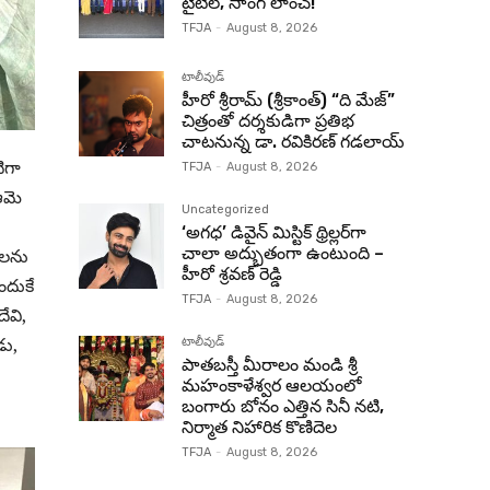
టైటిల్, సాంగ్ లాంచ్!
TFJA
-
August 8, 2026
టాలీవుడ్
హీరో శ్రీరామ్ (శ్రీకాంత్) “ది మేజ్”
చిత్రంతో దర్శకుడిగా ప్రతిభ
చాటనున్న డా. రవికిరణ్ గడలాయ్
ిగా
TFJA
-
August 8, 2026
ఆమె
Uncategorized
‘అగధ’ డివైన్ మిస్టిక్ థ్రిల్లర్‌గా
చాలా అద్భుతంగా ఉంటుంది –
ాలను
హీరో శ్రవణ్ రెడ్డి
ందుకే
TFJA
-
August 8, 2026
ేవి,
డు,
టాలీవుడ్
పాతబస్తీ మీరాలం మండి శ్రీ
మహంకాళేశ్వర ఆలయంలో
బంగారు బోనం ఎత్తిన సినీ నటి,
నిర్మాత నిహారిక కొణిదెల
TFJA
-
August 8, 2026