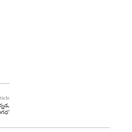
ticle
న్నడ,
అగధ’