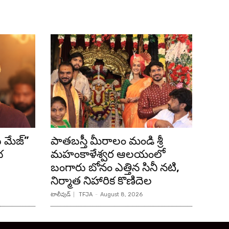
ది మేజ్”
పాతబస్తీ మీరాలం మండి శ్రీ
భ
మహంకాళేశ్వర ఆలయంలో
బంగారు బోనం ఎత్తిన సినీ నటి,
నిర్మాత నిహారిక కొణిదెల
టాలీవుడ్
TFJA
-
August 8, 2026