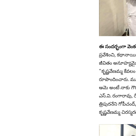
ఈ సందర్భంగా వెం
ప్రవేశించి, కథానా
జీవితం అనూహ్యమైన 
“కృష్ణవేణమ్మ కేవలం
రూపొందించారు. ముఖ
ఆమె అంటే నాకు గౌర
ఎస్.వి. రంగారావు
త్రిపురనేని గోపీచం
కృష్ణవేణమ్మ చిరస్