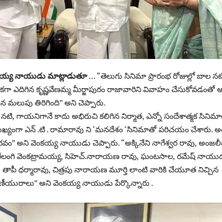
కయ్య నాయుడు మాట్లాడుతూ
… “తెలుగు సినిమా ప్రారంభ రోజుల్లో బాల నట
యికగా ఎదిగిన కృష్ణవేణమ్మ మీర్జాపురం రాజావారిని వివాహం చేసుకోవడంతో 
మలుపు తిరిగింది” అని చెప్పారు.
 నటి, గాయనిగానే కాదు అభిరుచి కలిగిన నిర్మాత, ఎన్నో సందేశాత్మక సినిమ
్యంగా ఎన్ .టి . రామారావు ని ‘మనదేశం ‘సినిమాతో పరిచయం చేశారు. అ
వం” అని వెంకయ్య నాయుడు చెప్పారు. “అక్కినేని నాగేశ్వర రావు, అంజలీద
, రేలంగి వెంకట్రామయ్య, సిహెచ్.నారాయణ రావు, ఘంటసాల, రమేష్ నాయు
ద్, తాపీ ధర్మారావు, చిత్రపు నారాయణ మూర్తి లాంటి వారికి చేయూత నిచ్చిన
మరణీయురాలు” అని వెంకయ్య నాయుడు పేర్కొన్నారు .