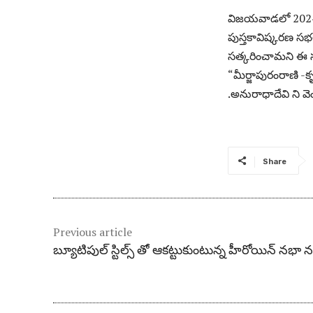
విజయవాడలో 2024 డ
పుస్తకావిష్కరణ సభ
సత్కరించామని ఈ స
“మీర్జాపురంరాణి -కృష
.అనురాధాదేవి ని 
Share
Previous article
బ్యూటిపుల్ స్టిల్స్ తో ఆకట్టుకుంటున్న హీరోయిన్ నభా న