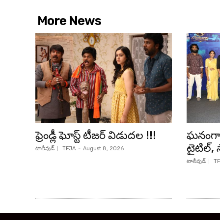
More News
ఫ్రెండ్లీ ఘోస్ట్ టీజర్ విడుదల !!!
ఘనంగా ‘
టైటిల్, 
టాలీవుడ్
TFJA
-
August 8, 2026
టాలీవుడ్
TF