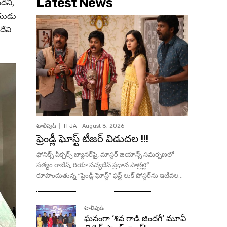
Latest News
ందని,
ాయుడు
దేవి
టాలీవుడ్
TFJA
-
August 8, 2026
ఫ్రెండ్లీ ఘోస్ట్ టీజర్ విడుదల !!!
ఫోనిక్స్ పిక్చర్స్ బ్యానర్‌పై, మాస్టర్ జియాన్స్ సమర్పణలో
సత్యం రాజేష్, రియా సచ్యదేవ్ ప్రధాన పాత్రల్లో
రూపొందుతున్న “ఫ్రెండ్లీ ఘోస్ట్” ఫస్ట్ లుక్ పోస్టర్‌ను ఇటీవల...
టాలీవుడ్
ఘనంగా ‘శివ గాడి జింద‌గీ’ మూవీ