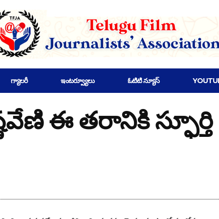
గ్యాలరీ
ఇంటర్వ్యూలు
ఓటిటి న్యూస్
YOUTU
్ణవేణి ఈ తరానికి స్ఫూర్