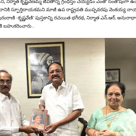
, నిర్మాత కృష్ణవేణమ్మ జీవితాన్ని గ్రంధస్తం చెయ్యడం ఎంతో సంతోషంగా ఉ
తరానికి స్ఫూర్తిదాయకమని మాజీ ఉప రాష్ట్రపతి ముప్పవరపు వెంకయ్య న
ాపురంరాణి -కృష్ణవేణి’ పుస్తకాన్ని రచయిత భగీరథ, నిర్మాత ఎన్.ఆర్. అనురాధా
ి బహుకరించారు .