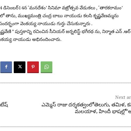
ిసెంబర్14న ‘మనదేశం’ సినిమా వజ్రోత్సవ వేడుకలు , ‘తారకరామం’
లో తాను, ముఖ్యమంత్రి చంద్ర బాబు నాయుడు కలసి కృష్ణవేణమ్మను
ందర్భంగా వెంకయ్య నాయుడు గుర్తు చేసుకున్నారు .
్ణవేణి ” పుస్తకాన్ని రచించిన సీనియర్ జర్నలిస్ట్ భగీరథ ను, నిర్మాత ఎన్ .ఆర్
వెంకయ్య నాయుడు అభినందించారు.
Next ar
టేష్
ఎమ్మెస్ రాజు దర్శకత్వంలోతెలుగు, తమిళ, క
మలయాళ, హిందీ భాషల్లో‘