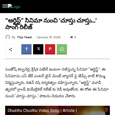
“ఆర్టిస్ట్” సినిమా నుంచి ‘చూస్తు చూస్తు…’
సాంగ్ రిలీజ్
By
Tfja Team
January 31, 2025
0
సంతోష్ కల్వచెర్ల, క్రిషేక పటేల్ జంటగా నటిస్తున్న సినిమా “ఆర్టిస్ట్”. ఈ
సినిమాను ఎస్ జేకే ఎంటర్ టైన్ మెంట్ బ్యానర్ పై జేమ్స్ వాట్ కొమ్ము
నిర్మిస్తున్నారు. రతన్ రిషి దర్శకత్వం వహిస్తున్నారు. “ఆర్టిస్ట్” మూవీ
త్వరలో గ్రాండ్ థియేట్రికల్ రిలీజ్ కు రెడీ అవుతోంది. ఈ రోజు ఈ సినిమా
నుంచి ‘చూస్తు చూస్తు..’ పాటను విడుదల చేశారు.
Chusthu Chusthu Video Song | Artiste |