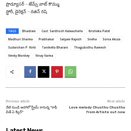
ప్రొడ్యూసర్ – జేమ్స్ వాట్ కొమ్ము
స్టోరీ, డైరెక్షన్ – రతన్ రిషి
TAGS
Bhadram
Cast: Santhosh Kalwacherla
Krisheka Patel
Madhuri Sharma
Prabhakar
Satyam Rajesh
Sneha
Sonia Akula
Sudarshan P. Kiriti
Tanikella Bharani
Thagubothu Ramesh
Venky Monkey
Vinay Varma
Previous article
Next article
నేటి నుండి ఆహాలో స్ట్రీమ్ కానున్న “కాఫీ
Love melody Chusthu Chusthu
విత్ ఏ కిల్లర్”
from Artiste out now
Latest News