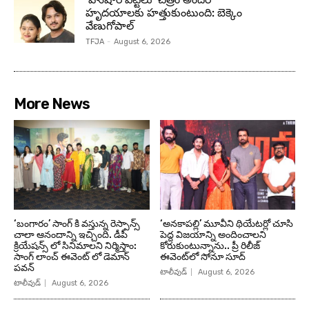
హృదయాలకు హత్తుకుంటుంది: బెక్కెం
వేణుగోపాల్‌
TFJA
-
August 6, 2026
More News
‘బంగారం’ సాంగ్ కి వస్తున్న రెస్పాన్స్
‘అనకాపల్లి’ మూవీని థియేటర్లో చూసి
చాలా ఆనందాన్ని ఇచ్చింది. డీపీ
పెద్ద విజయాన్ని అందించాలని
క్రియేషన్స్ లో సినిమాలని నిర్మిస్తాం:
కోరుకుంటున్నాను.. ప్రీ రిలీజ్
సాంగ్ లాంచ్ ఈవెంట్ లో డెమాన్
ఈవెంట్‌లో సోనూ సూద్
పవన్
టాలీవుడ్
August 6, 2026
టాలీవుడ్
August 6, 2026