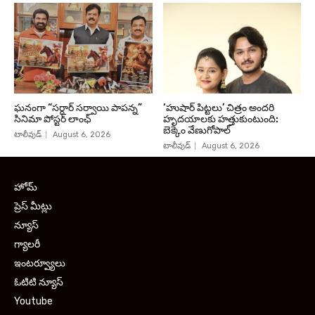
ఘనంగా “సర్దార్ సర్వాయి పాపన్న”
‘హుషార్‌ పిట్టలు’ చిత్రం అందరి
సినిమా పోస్టర్ లాంఛ్
హృదయాలకు హత్తుకుంటుంది:
బెక్కెం వేణుగోపాల్‌
టాలీవుడ్
August 6, 2026
టాలీవుడ్
August 6, 2026
హోమ్
ప్రెస్ మీట్లు
న్యూస్
గ్యాలరీ
ఇంటర్వ్యూలు
ఓటిటి న్యూస్
Youtube