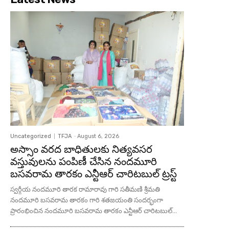
Uncategorized
TFJA
-
August 6, 2026
అస్సాం వరద బాధితులకు నిత్యవసర
వస్తువులను పంపిణీ చేసిన నందమూరి
బసవరామ తారకం ఎన్టీఆర్ చారిటబుల్ ట్రస్ట్
స్వర్గీయ నందమూరి తారక రామారావు గారి సతీమణి శ్రీమతి
నందమూరి బసవరామ తారకం గారి శతజయంతి సందర్భంగా
ప్రారంభించిన నందమూరి బసవరామ తారకం ఎన్టీఆర్ చారిటబుల్...