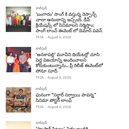
టాలీవుడ్
‘బంగారం’ సాంగ్ కి వస్తున్న రెస్పాన్స్
చాలా ఆనందాన్ని ఇచ్చింది. డీపీ
క్రియేషన్స్ లో సినిమాలని నిర్మిస్తాం:
సాంగ్ లాంచ్ ఈవెంట్ లో డెమాన్ పవన్
TFJA
-
August 6, 2026
టాలీవుడ్
‘అనకాపల్లి’ మూవీని థియేటర్లో చూసి
పెద్ద విజయాన్ని అందించాలని
కోరుకుంటున్నాను.. ప్రీ రిలీజ్ ఈవెంట్‌లో
సోనూ సూద్
TFJA
-
August 6, 2026
టాలీవుడ్
ఘనంగా “సర్దార్ సర్వాయి పాపన్న”
సినిమా పోస్టర్ లాంఛ్
TFJA
-
August 6, 2026
టాలీవుడ్
‘హుషార్‌ పిట్టలు’ చిత్రం అందరి