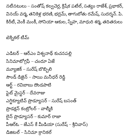
నటీనటులు – సంతోష్ కల్వచెర్ల, క్రిషేక పటేల్, సత్యం రాజేశ్, ప్రభాకర్,
వినయ్ వర్మ, తనికెళ్ల భరణి, భద్రమ్, తాగుబోతు రమేష్, సుదర్శన్. పి.
కిరీటీ, వెంకీ మంకీ, సోనియా ఆకుల, స్నేహ, మాధురి శర్మ, తదితరులు
టెక్నికల్ టీమ్
ఎడిటర్ – ఆర్ఎం విశ్వనాథ్ కుచనపల్లి
సినిమాటోగ్రఫీ – చందూ ఏజే
మ్యూజిక్ – సురేష్ బొబ్బిలి
సౌండ్ డిజైన్ – సాయి మనీధర్ రెడ్డి
ఆర్ట్ – రవిబాబు దొండపాటి
ఫైట్ మైస్టర్ – దేవరాజు
ఎగ్జిక్యూటివ్ ప్రొడ్యూసర్ – సురేష్ బసంత్
ప్రొడక్షన్ కంట్రోలర్ – వాల్మీకి
లైన్ ప్రొడ్యూసర్ – కుమార్ రాజా
పీఆర్ఓ – జేఎస్ కే మీడియా (సురేష్ – శ్రీనివాస్)
డిజిటల్ – సినిమా క్రానికల్