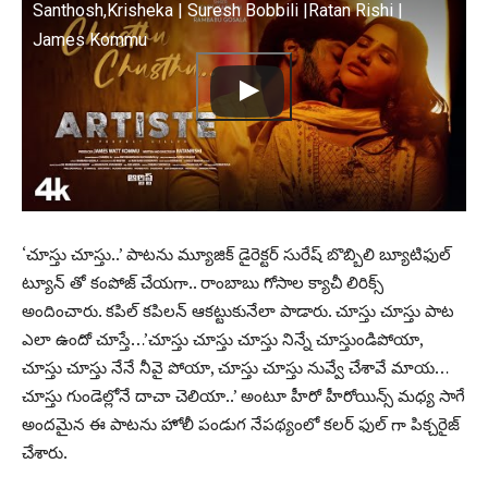
Santhosh,Krisheka | Suresh Bobbili |Ratan Rishi |
James Kommu
‘చూస్తు చూస్తు..’ పాటను మ్యూజిక్ డైరెక్టర్ సురేష్ బొబ్బిలి బ్యూటిఫుల్
ట్యూన్ తో కంపోజ్ చేయగా.. రాంబాబు గోసాల క్యాచీ లిరిక్స్
అందించారు. కపిల్ కపిలన్ ఆకట్టుకునేలా పాడారు. చూస్తు చూస్తు పాట
ఎలా ఉందో చూస్తే…’చూస్తు చూస్తు చూస్తు నిన్నే చూస్తుండిపోయా,
చూస్తు చూస్తు నేనే నీవై పోయా, చూస్తు చూస్తు నువ్వే చేశావే మాయ…
చూస్తు గుండెల్లోనే దాచా చెలియా..’ అంటూ హీరో హీరోయిన్స్ మధ్య సాగే
అందమైన ఈ పాటను హోలీ పండుగ నేపథ్యంలో కలర్ ఫుల్ గా పిక్చరైజ్
చేశారు.