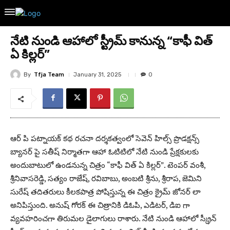
నేటి నుండి ఆహాలో స్ట్రీమ్ కానున్న “కాఫీ విత్
ఏ కిల్లర్”
By
Tfja Team
January 31, 2025
0
ఆర్ పి పట్నాయక్ కథ రచనా దర్శకత్వంలో సెవెన్ హిల్స్ ప్రొడక్షన్స్
బ్యానర్ పై సతీష్ నిర్మాతగా ఆహా ఓటిటిలో నేటి నుండి ప్రేక్షకులకు
అందుబాటులో ఉండనున్న చిత్రం “కాఫీ విత్ ఏ కిల్లర్”. టెంపర్ వంశీ,
శ్రీనివాసరెడ్డి, సత్యం రాజేష్, రవిబాబు, అంబటి శ్రీను, శ్రీరాప, జెమిని
సురేష్ తదితరులు కీలకపాత్ర పోషిస్తున్న ఈ చిత్రం క్రైమ్ జోనర్ లా
అనిపిస్తుంది. అనుష్ గోరక్ ఈ చిత్రానికి డిఓపి, ఎడిటర్, డిఐ గా
వ్యవహరించగా తిరుమల డైలాగులు రాశారు. నేటి నుండి ఆహాలో స్క్రీన్