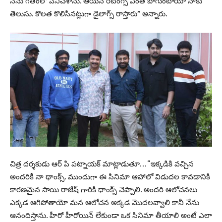
నేను గతంలో పనిచేశాను. ఆయన రేటింగ్స్ ఎంత బాగుంటాయో నాకు
తెలుసు. కొలత కొలిసినట్లుగా డైలాగ్స్ రాస్తారు” అన్నారు.
చిత్ర దర్శకుడు ఆర్ పి పట్నాయక్ మాట్లాడుతూ… “ఇక్కడికి వచ్చిన
అందరికీ నా థాంక్స్. ముందుగా ఈ సినిమా ఆహాలో విడుదల కావడానికి
కారణమైన సాయి రాజేష్ గారికి థాంక్స్ చెప్పాలి. అందరి ఆలోచనలు
ఎక్కడ ఆగిపోతాయో మన ఆలోచన అక్కడ మొదలవ్వాలి కానీ నేను
ఆనందిస్తాను. హీరో హీరోయిన్ లేకుండా ఒక సినిమా తీయాలి అంటే ఎలా