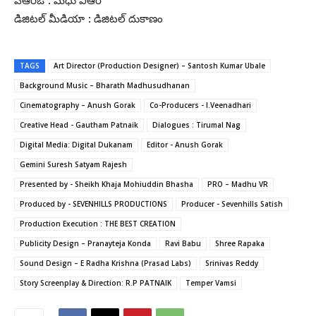
డిజిటల్ మీడియా : డిజిటల్ దుకాణం
TAGS
Art Director (Production Designer) – Santosh Kumar Ubale
Background Music – Bharath Madhusudhanan
Cinematography – Anush Gorak
Co-Producers - I.Veenadhari
Creative Head - Gautham Patnaik
Dialogues : Tirumal Nag
Digital Media: Digital Dukanam
Editor - Anush Gorak
Gemini Suresh Satyam Rajesh
Presented by - Sheikh Khaja Mohiuddin Bhasha
PRO – Madhu VR
Produced by - SEVENHILLS PRODUCTIONS
Producer - Sevenhills Satish
Production Execution : THE BEST CREATION
Publicity Design – Pranayteja Konda
Ravi Babu
Shree Rapaka
Sound Design – E Radha Krishna (Prasad Labs)
Srinivas Reddy
Story Screenplay & Direction: R.P PATNAIK
Temper Vamsi