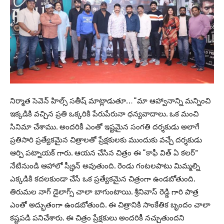
నిర్మాత సెవెన్ హిల్స్ సతీష్ మాట్లాడుతూ… “మా ఆహ్వానాన్ని మన్నించి
ఇక్కడికి వచ్చిన ప్రతి ఒక్కరికి పేరుపేరునా ధన్యవాదాలు. ఒక మంచి
సినిమా చేశాము. అందరికీ ఎంతో ఇష్టమైన సంగతి దర్శకుడు అలాగే
ప్రతిసారి ప్రత్యేకమైన చిత్రాలతో ప్రేక్షకులకు ముందుకు వచ్చే దర్శకుడు
ఆర్పి పట్నాయక్ గారు. ఆయన చేసిన చిత్రం ఈ “కాఫీ విత్ ఏ కలర్”
నేటినుండి ఆహాలో స్క్రీన్ అవుతుంది. రెండు గంటలపాటు మిమ్మల్ని
ఎక్కడికి కదలకుండా చేసే ఒక ప్రత్యేకమైన చిత్రంగా ఉండబోతుంది.
తిరుమల నాగ్ డైలాగ్స్ చాలా బాగుంటాయి. శ్రీనివాస్ రెడ్డి గారి పాత్ర
ఎంతో అద్భుతంగా ఉండబోతుంది. ఈ చిత్రానికి సాంకేతిక బృందం చాలా
కష్టపడి పనిచేశారు. ఈ చిత్రం ప్రేక్షకులు అందరికీ నచ్చుతుందని