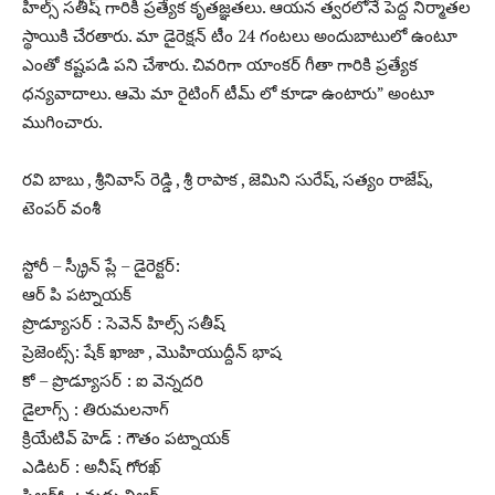
హిల్స్ సతీష్ గారికి ప్రత్యేక కృతజ్ఞతలు. ఆయన త్వరలోనే పెద్ద నిర్మాతల
స్థాయికి చేరతారు. మా డైరెక్షన్ టీం 24 గంటలు అందుబాటులో ఉంటూ
ఎంతో కష్టపడి పని చేశారు. చివరిగా యాంకర్ గీతా గారికి ప్రత్యేక
ధన్యవాదాలు. ఆమె మా రైటింగ్ టీమ్ లో కూడా ఉంటారు” అంటూ
ముగించారు.
రవి బాబు , శ్రీనివాస్ రెడ్డి , శ్రీ రాపాక , జెమిని సురేష్, సత్యం రాజేష్,
టెంపర్ వంశీ
స్టోరీ – స్క్రీన్ ప్లే – డైరెక్టర్:
ఆర్ పి పట్నాయక్
ప్రొడ్యూసర్ : సెవెన్ హిల్స్ సతీష్
ప్రెజెంట్స్: షేక్ ఖాజా , మొహియుద్దీన్ భాష
కో – ప్రొడ్యూసర్ : ఐ వెన్నదరి
డైలాగ్స్ : తిరుమలనాగ్
క్రియేటివ్ హెడ్ : గౌతం పట్నాయక్
ఎడిటర్ : అనీష్ గోరఖ్
పిఆర్ఓ : మధు విఆర్