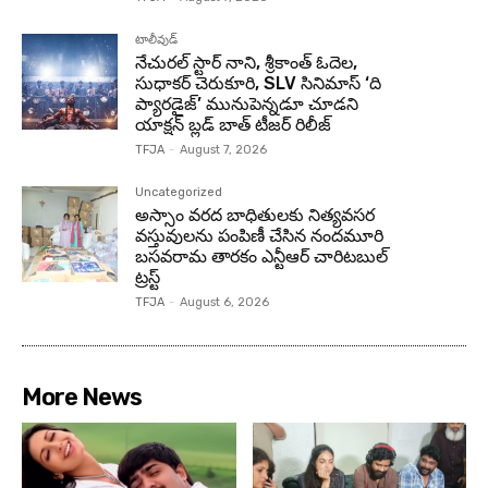
టాలీవుడ్
నేచురల్ స్టార్ నాని, శ్రీకాంత్ ఓదెల,
సుధాకర్ చెరుకూరి, SLV సినిమాస్ ‘ది
ప్యారడైజ్’ మునుపెన్నడూ చూడని
యాక్షన్ బ్లడ్ బాత్ టీజర్ రిలీజ్
TFJA
-
August 7, 2026
Uncategorized
అస్సాం వరద బాధితులకు నిత్యవసర
వస్తువులను పంపిణీ చేసిన నందమూరి
బసవరామ తారకం ఎన్టీఆర్ చారిటబుల్
ట్రస్ట్
TFJA
-
August 6, 2026
More News