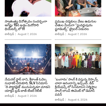
స్వాతంత్ర్య దినోత్సవం సందర్బంగా
ప్రముఖ దర్శకులు వేణు ఉడుగుల
ఆగష్టు 15న ఖడ్గం మరోసారి
చేతుల మీదుగా “స్టువర్టుపురం
థియేటర్స్ లో !!!
స్టూడెంట్స్” ట్రైలర్ విడుదల
టాలీవుడ్
August 7, 2026
టాలీవుడ్
August 7, 2026
నేచురల్ స్టార్ నాని, శ్రీకాంత్ ఓదెల,
‘బంగారం’ సాంగ్ కి వస్తున్న రెస్పాన్స్
సుధాకర్ చెరుకూరి, SLV సినిమాస్
చాలా ఆనందాన్ని ఇచ్చింది. డీపీ
‘ది ప్యారడైజ్’ మునుపెన్నడూ చూడని
క్రియేషన్స్ లో సినిమాలని నిర్మిస్తాం:
యాక్షన్ బ్లడ్ బాత్ టీజర్ రిలీజ్
సాంగ్ లాంచ్ ఈవెంట్ లో డెమాన్
పవన్
టాలీవుడ్
August 7, 2026
టాలీవుడ్
August 6, 2026