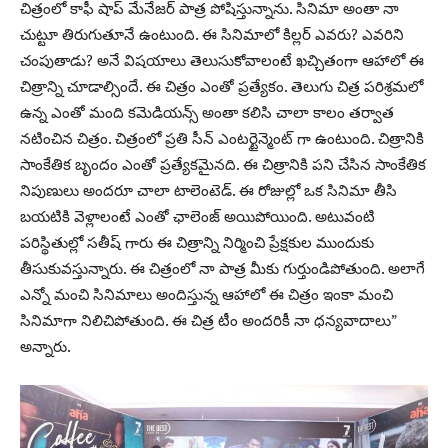
చిత్రంలో కాఫీ షాప్ మేనేజర్ పాత్ర పోషిస్తున్నాను. సినిమా అంతా నా
చుట్టూ తిరుగుతూనే ఉంటుంది. ఈ సినిమాలో కిల్లర్ ఎవరు? ఎవరిని
చంపుతాడు? అనే విషయాలు తెలుసుకోవాలంటే ఖచ్చితంగా ఆహాలో ఈ
చిత్రాన్ని చూడాల్సిందే. ఈ చిత్రం ఎంతో ప్రత్యేకం. తెలుగు చిత్ర పరిశ్రమలో
ఉన్న ఎంతో మంది కమెడియన్స్ అంతా కలిసి చాలా కాలం తర్వాత
నటించిన చిత్రం. చిత్రంలో ప్రతి సీన్ ఎంటర్టైన్మెంట్ గా ఉంటుంది. చిత్రానికి
సాంకేతిక బృందం ఎంతో ప్రత్యేకమైనది. ఈ చిత్రానికి పని చేసిన సాంకేతిక
నిపుణులు అందరూ చాలా టాలెంటెడ్. ఈ రోజుల్లో ఒక సినిమా తీసి
బయటికి వెళ్లాలంటే ఎంతో ఛాలెంజ్ అయిపోయింది. అటువంటి
పరిస్థితుల్లో సతీష్ గారు ఈ చిత్రాన్ని నిర్మించి ప్రేక్షకుల ముందుకు
తీసుకువస్తున్నారు. ఈ చిత్రంలో నా పాత్ర మీకు గుర్తుండిపోతుంది. అలాగే
ఎన్నో మంచి సినిమాలు అందిస్తున్న ఆహాలో ఈ చిత్రం ఇంకా మంచి
సినిమాగా నిలిచిపోతుంది. ఈ చిత్ర టీం అందరికీ నా ధన్యవాదాలు”
అన్నారు.