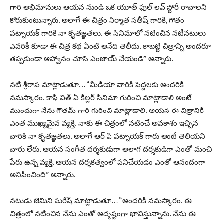
గారి అభిమానులు ఆయన నుండి ఒక యూత్ ఫుల్ లవ్ స్టోరీ రావాలని
కోరుకుంటున్నారు. అలాగే ఈ చిత్రం నిర్మాత సతీష్ గారికి, గౌతం
పట్నాయక్ గారికి నా కృతజ్ఞతలు. ఈ సినిమాలో నటించిన నటీనటులు
ఎవరికీ కూడా ఈ చిత్ర కథ ఏంటి అనేది తెలీదు. కాబట్టి చిత్రాన్ని అందరూ
తప్పకుండా ఆహ్వానం చూసి ఎంజాయ్ చేయండి” అన్నారు.
నటి శ్రీరాప మాట్లాడుతూ… “మీడియా వారికి పెద్దలకు అందరికీ
నమస్కారం. కాఫీ విత్ ఏ కిల్లర్ సినిమా గురించి మాట్లాడాలి అంటే
ముందుగా నేను గౌతమ్ గారి గురించి మాట్లాడాలి. ఆయన ఈ చిత్రానికి
ఎంత ముఖ్యమైన వ్యక్తి. నాకు ఈ చిత్రంలో నటించే అవకాశం ఇచ్చిన
వారికి నా కృతజ్ఞతలు. అలాగే ఆర్ పి పట్నాయక్ గారు అంటే తెలియని
వారు లేరు. ఆయన సంగీత దర్శకుడుగా అలాగ దర్శకుడిగా ఎంతో మంచి
పేరు ఉన్న వ్యక్తి. ఆయన దర్శకత్వంలో పనిచేయడం ఎంతో ఆనందంగా
అనిపించింది” అన్నారు.
నటుడు జెమిని సురేష్ మాట్లాడుతూ… “అందరికీ నమస్కారం. ఈ
చిత్రంలో నటించిన నేను ఎంతో అదృష్టంగా భావిస్తున్నాను. నేను ఈ