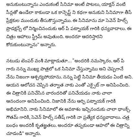
అనుకుంటున్నాను ఎందుకంటే సినిమా అంటే పాటలు, యాక్షన్ వంటి
సీన్లతో ఉండేలా కాకుండా ఒక కాన్సెప్ట్ ని కథగా అనుకుని సినిమాగా తీసే
ప్రేక్షకుల ముందుకు తీసుకొస్తున్నాము. ఈ సినిమాను మా సెవెన్ హిల్స్
ప్రొడక్షన్స్ లో నిర్మించినందుకు ఆర్ పి పట్నాయక్ గారికి ధన్యవాదాలు. ఈ
చిత్రం ఆహాలు స్ట్రీమ్ అవుతుంది. అందరూ ఆదరిస్తారని
కోరుకుంటున్నాను” అన్నారు.
నటుడు టెంపర్ వంశీ మాట్లాడుతూ… “అందరికి నమస్కారం. ఆర్ పి
గారు నన్ను ముఖ్య పాత్రలో ఒక సినిమా చేస్తున్నాము అని చెప్పగానే
నేను నిజంగా ఆశ్చర్యపోయాను. నన్ను పెట్టి సినిమా తీయడం ఏంటి అని.
ఆయన ఆలోచన చెప్పిన తర్వాత నాకు ఎంతో ఎక్సైట్ గా అనిపించింది.
ఈ చిత్రానికి పనిచేసిన వారందరితో పనిచేయడం నాకు చాలా
ఆనందంగా అనిపించింది. నిజానికి నేను ఆర్పి పట్నాయక్ గారికి
అభిమానిని. నాకు సినిమాలో ఈ అవకాశం ఇచ్చినందుకు చాలా థాంక్స్.
గౌతమ్ గారికి, సెవెన్ హిల్స్ సతీష్ గారికి నా ప్రత్యేక ధన్యవాదాలు. చత్ర
బంధం అందరికీ కృతజ్ఞతలు. అందరూ తప్పకుండా ఆహలో ఈ చిత్రాన్ని
చూడండి” అన్నారు.