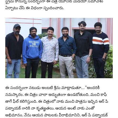
స్ట్రీమ్ కానున్న సందర్భంగా ఈ చిత్ర యూనిట్ మీడియా సమావేశం
ఏర్పాటు చేసి ఈ విధంగా స్పందించారు.
ఈ సందర్భంగా నటుడు అంబటి శ్రీను మాట్లాడుతూ… “అందరికీ
నమస్కారం. ఈ చిత్రం చాలా అద్భుతంగా ఉండబోతుంది. మంచి కాఫీ
తాగే ఫీల్ కలిగిస్తుంది. ఈ చిత్రంలో నాకు మంచి పాత్రను ఇచ్చిన ఆర్ పి
పట్నాయక్ గారికి నా కృతజ్ఞతలు. ఆయన అంటే నాకు ఎంతో
అభిమానం. నేను ఆయన పాటలకు వీరాభిమానిని. ఆర్ పి పట్నాయక్