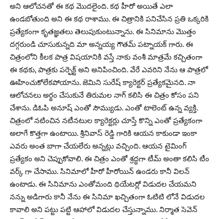
అని ఆలోచనతో ఈ కథ మొదలైంది. కథ హీరో అయితే ఎలా
ఉండబోతుంది అని ఈ కథ రాశాము. ఈ చిత్రానికి పనిచేసిన ప్రతి ఒక్కరికి
ప్రత్యేకంగా కృతజ్ఞతలు తెలుపుకుంటున్నాను. ఈ సినిమాను మొత్తం
దగ్గరుండి చూసుకున్నది మా అన్నయ్య గౌతమ్ పట్నాయక్ గారు. ఈ
చిత్రంలోని కీలక పాత్ర విషయానికి వస్తే నాకు వంశీ మాత్రమే కచ్చితంగా
ఈ కథకు, పాత్రకు పర్ఫెక్ట్ అని అనిపించింది. వేరే ఎవరిని నేను ఆ పాత్రలో
ఊహించుకోలేకపోయాను. జెమిని సురేష్ క్యారెక్టర్ ప్రత్యేకమైనది. నా
ఆలోచనలు అర్థం చేసుకునే తిరుమల నాగ్ కలిసి ఈ చిత్రం కోసం పని
చేశాను. డిఓపి అనూష్ ఎంతో సౌమ్యుడు. ఎంతో టాలెంట్ ఉన్న వ్యక్తి.
చిత్రంలో నటించిన నటీనటుల క్యారెక్టర్లు చూస్తే కొన్ని ఎంతో ప్రత్యేకంగా
అలాగే కొత్తగా ఉంటాయి. శ్రీనివాస్ రెడ్డి గారికి ఆయన కాకుండా ఇంకా
ఎవరు అంత బాగా చేయలేరు అన్నట్లు వచ్చింది. ఆయన టైమింగ్
ప్రత్యేకం అని చెప్పుకోవాలి. ఈ చిత్రం ఎంతో శ్రద్ధగా టీమ్ అంతా కలిసి టీం
వర్క్ గా చేసాము. సినిమాలో హీరో హీరోయిన్ ఉండరు కానీ విలన్
ఉంటాడు. ఈ సినిమాను ఎంతోమంది థియేటర్లో విడుదల చేయమని
నన్ను అడిగారు కానీ నేను ఈ సినిమా ఖచ్చితంగా ఓటిటి లోనే విడుదల
కావాలి అని పట్టు పట్టి ఆహాలో విడుదల చేస్తున్నాము. నిర్మాత సెవెన్