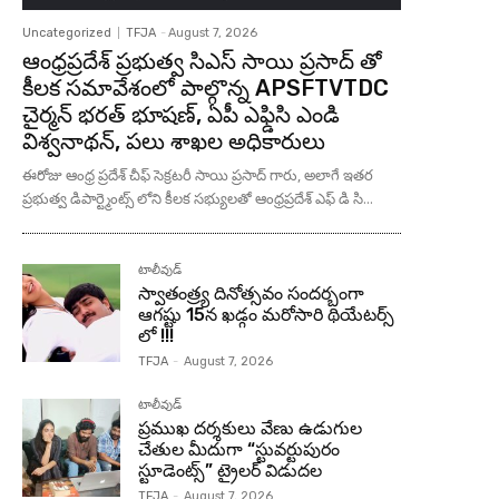
Uncategorized
TFJA
-
August 7, 2026
ఆంధ్రప్రదేశ్ ప్రభుత్వ సిఎస్ సాయి ప్రసాద్ తో
కీలక సమావేశంలో పాల్గొన్న APSFTVTDC
చైర్మన్ భరత్ భూషణ్, ఏపీ ఎఫ్డిసి ఎండి
విశ్వనాథన్, పలు శాఖల అధికారులు
ఈరోజు ఆంధ్ర ప్రదేశ్ చీఫ్ సెక్రటరీ సాయి ప్రసాద్ గారు, అలాగే ఇతర
ప్రభుత్వ డిపార్ట్మెంట్స్ లోని కీలక సభ్యులతో ఆంధ్రప్రదేశ్ ఎఫ్ డి సి...
టాలీవుడ్
స్వాతంత్ర్య దినోత్సవం సందర్బంగా
ఆగష్టు 15న ఖడ్గం మరోసారి థియేటర్స్
లో !!!
TFJA
-
August 7, 2026
టాలీవుడ్
ప్రముఖ దర్శకులు వేణు ఉడుగుల
చేతుల మీదుగా “స్టువర్టుపురం
స్టూడెంట్స్” ట్రైలర్ విడుదల
TFJA
-
August 7, 2026