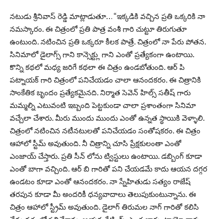
నటుడు శ్రీనివాస్ రెడ్డి మాట్లాడుతూ… “ఇక్కడికి వచ్చిన ప్రతి ఒక్కరికి నా
నమస్కారం. ఈ చిత్రంలో ప్రతి పాత్ర వంశీ గారి చుట్టూ తిరుగుతూ
ఉంటుంది. నటించిన ప్రతి ఒక్కరూ కీలక పాత్రే. చిత్రంలో నా పేరు పోతన.
సినిమాలో డైలాగ్స్ గాని కాన్సెక్ట్లు గాని ఎంతో ప్రత్యేకంగా ఉంటాయి.
కొన్ని కథలో మధ్య జరిగే కథలా ఈ చిత్రం ఉండబోతుంది. ఆర్ పి
పట్నాయక్ గారి చిత్రంలో పనిచేయడం చాలా ఆనందకరం. ఈ చిత్రానికి
సాంకేతిక బృందం ప్రత్యేకమైనది. నిర్మాత సెవెన్ హిల్స్ సతీష్ గారు
మమ్మల్ని ఎటువంటి ఇబ్బంది పెట్టకుండా చాలా ప్రశాంతంగా సినిమా
వచ్చేలా చేశారు. మీరు ముందు ముందు ఎంతో ఉన్నత స్థాయికి వెళ్ళాలి.
చిత్రంలో నటించిన నటీనటులతో పనిచేయడం సంతోషకరం. ఈ చిత్రం
ఆహాలో స్టీమ్ అవుతుంది. నీ చిత్రాన్ని చూసి ప్రేక్షకులంతా ఎంతో
ఎంజాయ్ చేస్తారు. ప్రతి సీన్ లోను ట్విస్టులు ఉంటాయి. డబ్బింగ్ కూడా
ఎంతో బాగా వచ్చింది. ఆర్ బి గారితో పని చేయడమే కాదు ఆయన దగ్గర
ఉండటం కూడా ఎంతో ఆనందకరం. నా స్నేహితుడు సత్యం రాజేష్
తరపున కూడా మీ అందరికీ ధన్యవాదాలు తెలుపుకుంటున్నాను. ఈ
చిత్రం ఆహాలో స్ట్రీమ్ అవుతుంది. డైలాగ్ తిరుమల నాగ్ గారితో కలిసి