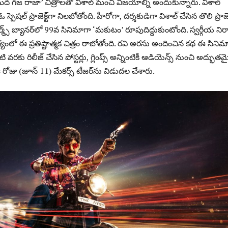
మద గజ రాజా’ చిత్రాలతో విశాల్ మంచి విజయాల్ని అందుకున్నారు. విశాల్
 స్పెషల్ ప్రాజెక్ట్‌గా నిలబోతోంది. హీరోగా, దర్శకుడిగా విశాల్ చేసిన తొలి ప్రాజెక్
్మ్స్ బ్యానర్‌లో 99వ సినిమాగా ‘మకుటం’ రూపుదిద్దుకుంటోంది. స్వర్గీయ నిర్
ర్యంలో ఈ ప్రతిష్టాత్మక చిత్రం రాబోతోంది. రవి అరసు అందించిన కథ ఈ సినిమా
ి వరకు రిలీజ్ చేసిన పోస్టర్లు, గ్లింప్స్ అన్నింటికీ ఆడియెన్స్ నుంచి అద్భుత
. ఈ రోజు (జూన్ 11) మేకర్స్ టీజర్‌ను విడుదల చేశారు.