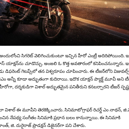
ందులోంచి సిగరెట్ వెలిగించుకుంటూ ఇచ్చిన హీరో ఎంట్రీ అదిరిపోయింది. 
 యాక్షన్‌ను చూడొచ్చు. అంజలి ఓ కొత్త అవతారంలో కనిపించనున్నారు. ఇ
డిఫరెంట్ గెటప్స్‌లో తన విశ్వరూపం చూపించారు. ఈ టీజర్‌లోని విజువల్స్
 బీజీఎం అన్నీ కూడా అద్భుతంగా కుదిరాయి. ఇదొక యాక్షన్ ప్యాక్డ్ మూవీ అని టీజ
ి. హీరోగా, దర్శకుడిగా విశాల్ అద్భుతమైన పనితీరుని కనబర్చారని టీజర్ స్పష్
ీట్‌లా విశాల్ ఈ మూవీని తెరకెక్కించారు. సినిమాటోగ్రాఫర్ రిచర్డ్ ఎం నాథన్, జి.వ
ించిన నేపథ్య సంగీతం సినిమాకి ప్రధాన బలం కానున్నాయి. ఈ సినిమాకి
ీకాంత్, జి. దురైరాజ్ ప్రొడక్షన్ డిజైనర్‌గా పని చేశారు.