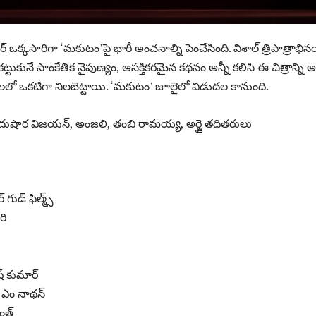
‌ ఒక్కసారిగా ‘మకుటం’పై భారీ అంచనాల్ని పెంచేసింది. విశాల్ త్రిపాత్రాభి
 ఆకట్టుకునే సాంకేతిక నైపుణ్యం, ఆసక్తికరమైన కథనం అన్నీ కలిసి ఈ చిత్రాన్ని 
్రాజెక్ట్‌లలో ఒకటిగా నిలబెట్టాయి. ‘మకుటం’ జూలైలో విడుదల కానుంది.
, దుషార విజయన్, అంజలి, తంబి రామయ్య, అర్జై తదితరులు
 గుడ్ ఫిల్మ్స్
రి
ష్ కుమార్
డ్ ఎం నాథన్
ాంత్