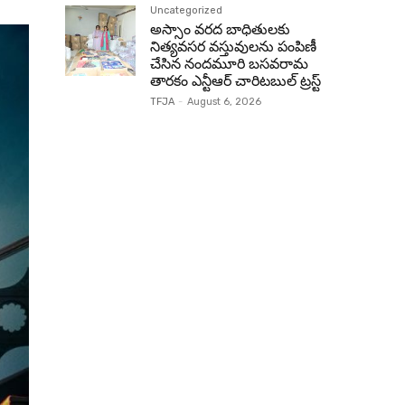
Uncategorized
అస్సాం వరద బాధితులకు
నిత్యవసర వస్తువులను పంపిణీ
చేసిన నందమూరి బసవరామ
తారకం ఎన్టీఆర్ చారిటబుల్ ట్రస్ట్
TFJA
-
August 6, 2026