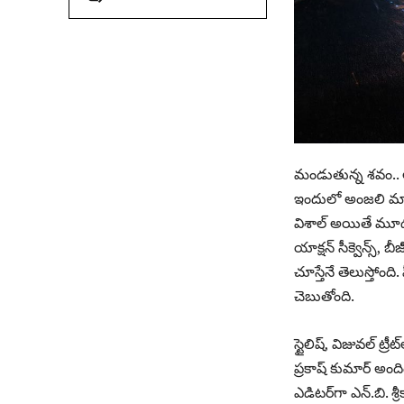
మండుతున్న శవం.. అ
ఇందులో అంజలి మాస్
విశాల్ అయితే మూడు 
యాక్షన్ సీక్వెన్స్,
చూస్తేనే తెలుస్తోంద
చెబుతోంది.
స్టైలిష్, విజువల్ ట్ర
ప్రకాష్ కుమార్ అంద
ఎడిటర్‌గా ఎన్.బి. శ్ర