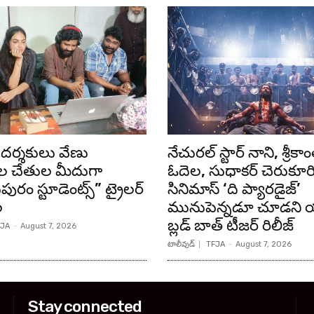
దర్శకులు వేణు
నేచురల్ స్టార్ నాని, శ్రీకాం
 చేతుల మీదుగా
ఓదెల, సుధాకర్ చెరుకూర
టుపురం స్టూడెంట్స్” ట్రైలర్
సినిమాస్ ‘ది ప్యారడైజ్’
ల
మునుపెన్నడూ చూడని యా
బ్లడ్ బాత్ టీజర్ రిలీజ్
JA
-
August 7, 2026
టాలీవుడ్
TFJA
-
August 7, 2026
Stay connected