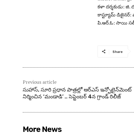
కళా దర్శకుడు: జి. ద
కాస్ట్యూమ్ డిజైనర్:
పి.ఆర్.ఓ: సాయి సత
Share
Previous article
సుహాస్, సూరి ప్రధాన పాత్రల్లో ఆర్ఎస్ ఇన్ఫోటైన్‌మెంట్
నిర్మించిన ‘మండాడి’ .. సెప్టెంబర్ 4న గ్రాండ్ రిలీజ్
More News