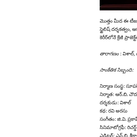
మొత్తం మీద ఈ టీజర్
స్టైలిష్ దర్శకత్వం,
కెరీర్‌లోనే క్రేజీ ప
తారాగణం
: విశాల్
సాంకేతిక సిబ్బంది:
నిర్మాణ సంస్థ: సూపర్
నిర్మాత: ఆర్.బి. చౌద
దర్శకుడు: విశాల్
కథ: రవి అరసు
సంగీతం: జి.వి. ప్రకా
సినిమాటోగ్రఫీ: రిచర్
ఎడిటర్: ఎన్.బి. శ్రీక