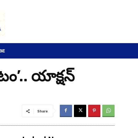
SEARCH
BE
టం’.. యాక్షన్
Share