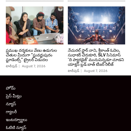
ప్రముఖ దర్శకులు వేణు ఉడుగుల
నేచురల్ స్టార్ నాని, శ్రీకాంత్ ఓదెల,
చేతుల మీదుగా “స్టువర్టుపురం
సుధాకర్ చెరుకూరి, SLV సినిమాస్
స్టూడెంట్స్” ట్రైలర్ విడుదల
‘ది ప్యారడైజ్’ మునుపెన్నడూ చూడని
యాక్షన్ బ్లడ్ బాత్ టీజర్ రిలీజ్
టాలీవుడ్
August 7, 2026
టాలీవుడ్
August 7, 2026
హోమ్
ప్రెస్ మీట్లు
న్యూస్
గ్యాలరీ
ఇంటర్వ్యూలు
ఓటిటి న్యూస్