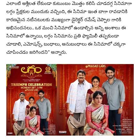
ఎలాంటి అశ్లీలత లేకుండా కుటుంబం మొత్తం కలిసి చూడదగ్గ సినిమాగా
లగ్గం ప్రేక్షకుల ముందుకు వచ్చింది, ఈ సినిమా ఇంత బాగా రావడానికి
కారణమైన నటీనటులకు ముఖ్యంగా డైరెక్టర్ రమేష్ చెప్పాల గారికి
అభినందనలు.. ఒక మంచి సినిమాలో ఉండాల్సిన అన్ని అంశాలు ఈ
సినిమాలో ఉన్నాయి, లగ్గం సినిమాను ప్రతి ఫ్యామిలీ తప్పకుండా
చూడాలి, ఎమోషన్స్, బంధాలు, అనుబంధాలు ఈ సినిమాలో చక్కగా
చూపించడం జరిగిందని” అన్నారు.