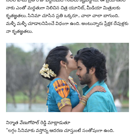
నాకు ఎంతో మద్దతుగా నిలిచిన చిత్ర యూనిట్, మీడియా మిత్రులకు
కృతజ్ఞతలు. సినిమా చూసిన ప్రతి ఒక్కరూ.. చాలా చాలా బాగుంది.
మళ్ళీ మళ్ళీ చూడాలనిపించే విధంగా ఉంది. అంటున్నారు ప్రేక్షక దేవుళ్లకు
నా కృతజ్ఞతలు.
నిర్మాత వేణుగోపాల్ రెడ్డి మాట్లాడుతూ
“లగ్గం సినిమాకు వస్తోన్న ఆదరణ చూస్తుంటే సంతోషంగా ఉంది.