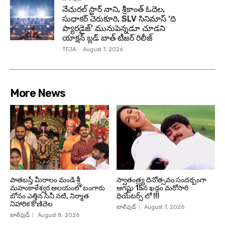
నేచురల్ స్టార్ నాని, శ్రీకాంత్ ఓదెల,
సుధాకర్ చెరుకూరి, SLV సినిమాస్ ‘ది
ప్యారడైజ్’ మునుపెన్నడూ చూడని
యాక్షన్ బ్లడ్ బాత్ టీజర్ రిలీజ్
TFJA
-
August 7, 2026
More News
పాతబస్తీ మీరాలం మండి శ్రీ
స్వాతంత్ర్య దినోత్సవం సందర్బంగా
మహంకాళేశ్వర ఆలయంలో బంగారు
ఆగష్టు 15న ఖడ్గం మరోసారి
బోనం ఎత్తిన సినీ నటి, నిర్మాత
థియేటర్స్ లో !!!
నిహారిక కొణిదెల
టాలీవుడ్
August 7, 2026
టాలీవుడ్
August 8, 2026