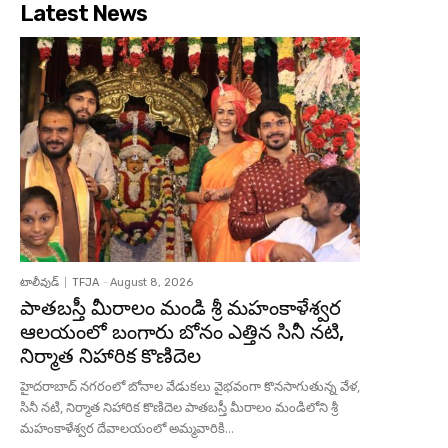
Latest News
టాలీవుడ్
TFJA
-
August 8, 2026
పాతబస్తీ మీరాలం మండి శ్రీ మహంకాళేశ్వర
ఆలయంలో బంగారు బోనం ఎత్తిన సినీ నటి,
నిర్మాత నిహారిక కొణిదెల
హైదరాబాద్ నగరంలో బోనాల వేడుకలు వైభవంగా కొనసాగుతున్న వేళ,
సినీ నటి, నిర్మాత నిహారిక కొణిదెల పాతబస్తీ మీరాలం మండిలోని శ్రీ
మహంకాళేశ్వర దేవాలయంలో అమ్మవారికి...