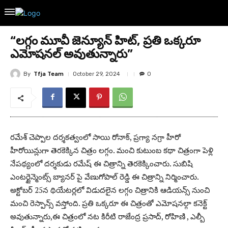
“లగ్గం మూవీ జెన్యూన్ హిట్, ప్రతి ఒక్కరూ
ఎమోషనల్ అవుతున్నారు”
By
Tfja Team
October 29, 2024
0
రమేశ్ చెప్పాల దర్శకత్వంలో సాయి రోనాక్, ప్రగ్యా నగ్రా హీరో
హీరోయిన్లుగా తెరకెక్కిన చిత్రం లగ్గం. మంచి కుటుంబ కథా చిత్రంగా పెళ్లి
నేపథ్యంలో దర్శకుడు రమేష్ ఈ చిత్రాన్ని తెరకెక్కించారు. సుబిషి
ఎంటర్టైన్మెంట్స్ బ్యానర్ పై వేణుగోపాల్ రెడ్డి ఈ చిత్రాన్ని నిర్మించారు.
అక్టోబర్ 25న థియేటర్లలో విడుదలైన లగ్గం చిత్రానికి ఆడియన్స్ నుంచి
మంచి రెస్పాన్స్ వస్తోంది. ప్రతి ఒక్కరూ ఈ చిత్రంతో ఎమోషనల్గా కనెక్ట్
అవుతున్నారు,ఈ చిత్రంలో నట కిరీటి రాజేంద్ర ప్రసాద్, రోహిణి , ఎల్బీ