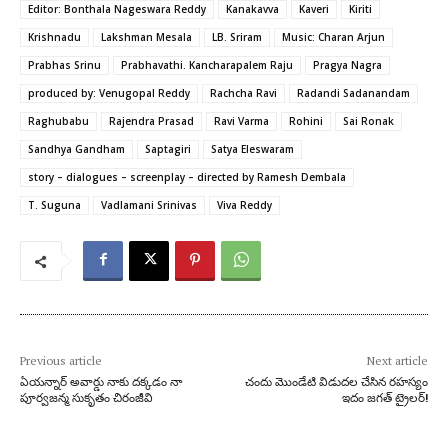
Editor: Bonthala Nageswara Reddy
Kanakavva
Kaveri
Kiriti
Krishnadu
Lakshman Mesala
LB. Sriram
Music: Charan Arjun
Prabhas Srinu
Prabhavathi. Kancharapalem Raju
Pragya Nagra
produced by: Venugopal Reddy
Rachcha Ravi
Radandi Sadanandam
Raghubabu
Rajendra Prasad
Ravi Varma
Rohini
Sai Ronak
Sandhya Gandham
Saptagiri
Satya Eleswaram
story – dialogues – screenplay – directed by Ramesh Dembala
T. Suguna
Vadlamani Srinivas
Viva Reddy
Previous article
Next article
ఏయన్నార్‌ అవార్డు నాకు దక్కడం నా
చందు మొండేటి విడుదల చేసిన రహస్యం
పూర్వజన్మ సుకృతం చిరంజీవి
ఇదం జగత్‌ ట్రైలర్‌!