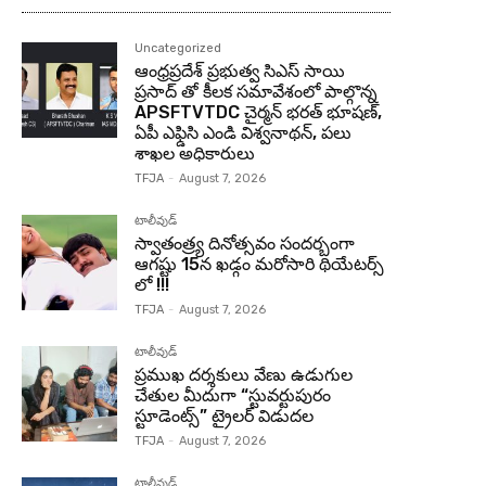
Uncategorized
ఆంధ్రప్రదేశ్ ప్రభుత్వ సిఎస్ సాయి
ప్రసాద్ తో కీలక సమావేశంలో పాల్గొన్న
APSFTVTDC చైర్మన్ భరత్ భూషణ్,
ఏపీ ఎఫ్డిసి ఎండి విశ్వనాథన్, పలు
శాఖల అధికారులు
TFJA
-
August 7, 2026
టాలీవుడ్
స్వాతంత్ర్య దినోత్సవం సందర్బంగా
ఆగష్టు 15న ఖడ్గం మరోసారి థియేటర్స్
లో !!!
TFJA
-
August 7, 2026
టాలీవుడ్
ప్రముఖ దర్శకులు వేణు ఉడుగుల
చేతుల మీదుగా “స్టువర్టుపురం
స్టూడెంట్స్” ట్రైలర్ విడుదల
TFJA
-
August 7, 2026
టాలీవుడ్