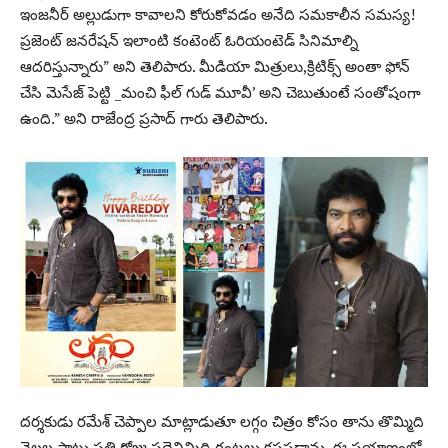
ఇంజనీర్ అల్లుడుగా కావాలని కోరుకోవడం అనేది సమకాలీన సమస్య!
ప్రజెంట్ జనరేషన్ ఇలాంటి కంటెంట్ ఓరియంటెడ్ సినిమాల్ని
ఆదరిస్తున్నారు” అని తెలిపారు. మీడియా మిత్రులు,క్రిటిక్స్ అంతా ఫోన్
చేసి మెసేజ్ పెట్టి _మంచి ఫీల్ గుడ్ మూవీ’ అని చెబుతుంటే సంతోషంగా
ఉంది.” అని రాజేంద్ర ప్రసాద్ గారు తెలిపారు.
దర్శకుడు రమేశ్ చెప్పాల మాట్లాడుతూ లగ్గం చిత్రం కోసం తాను తొమ్మిది
నెలల పాటు ప్రతి రోజు పద్దెనిమిది గంటలు కష్టపడ్డాను. ఈ ప్రయాణంలో