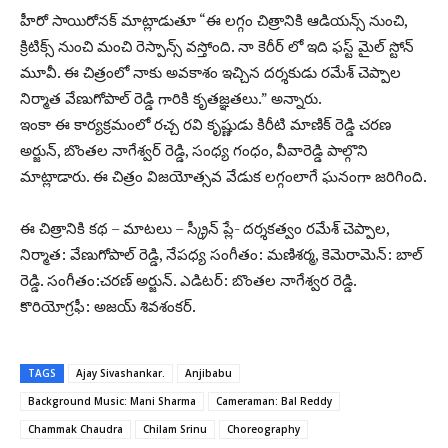
హీరో సాయిరోనక్ మాట్లాడుతూ “ఈ లగ్గం చిత్రానికి ఆడియన్స్ నుంచి,
క్రిటిక్స్ నుంచి మంచి రెస్పాన్స్ వస్తోంది. నా కెరీర్ లో ఇది ఫస్ట్ మైల్ స్టోన్
మూవీ. ఈ చిత్రంలో నాకు అవకాశం ఇచ్చిన దర్శకుడు రమేశ్ చెప్పాల
నిర్మాత వేణుగోపాల్ రెడ్డి గారికి కృతజ్ఞతలు.” అన్నారు.
ఇంకా ఈ కార్యక్రమంలో రచ్చ రవి కృష్ణుడు కిరీటి మాణిక్ రెడ్డి చరణ
అర్జున్, బొంతల నాగేశ్వర్ రెడ్డి, సంధ్య గంధం, వీవారెడ్డి పాల్గొని
మాట్లాడారు. ఈ చిత్రం విజయోత్సవ వేడుక లగ్గంలాగే ఘనంగా జరిగింది.
ఈ చిత్రానికి కథ – మాటలు – స్క్రీన్ ప్లే- దర్శకత్వం రమేశ్ చెప్పాల,
నిర్మాత: వేణుగోపాల్ రెడ్డి, నేపధ్య సంగీతం: మణిశర్మ, కెమెరామెన్: బాల్
రెడ్డి. సంగీతం:చరణ్ అర్జున్. ఎడిటర్: బొంతల నాగేశ్వర రెడ్డి.
కొరియోగ్రఫీ: అజయ్ శివశంకర్.
TAGS
Ajay Sivashankar.
Anjibabu
Background Music: Mani Sharma
Cameraman: Bal Reddy
Chammak Chaudra
Chilam Srinu
Choreography