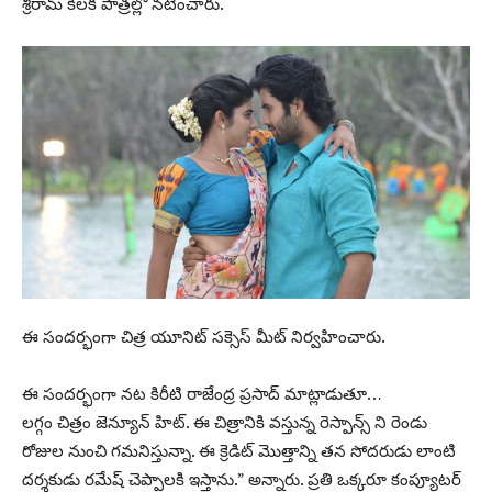
శ్రీరామ్ కీలక పాత్రల్లో నటించారు.
ఈ సందర్భంగా చిత్ర యూనిట్ సక్సెస్ మీట్ నిర్వహించారు.
ఈ సందర్భంగా నట కిరీటి రాజేంద్ర ప్రసాద్ మాట్లాడుతూ…
లగ్గం చిత్రం జెన్యూన్ హిట్. ఈ చిత్రానికి వస్తున్న రెస్పాన్స్ ని రెండు
రోజుల నుంచి గమనిస్తున్నా. ఈ క్రెడిట్ మొత్తాన్ని తన సోదరుడు లాంటి
దర్శకుడు రమేష్ చెప్పాలకి ఇస్తాను.” అన్నారు. ప్రతి ఒక్కరూ కంప్యూటర్