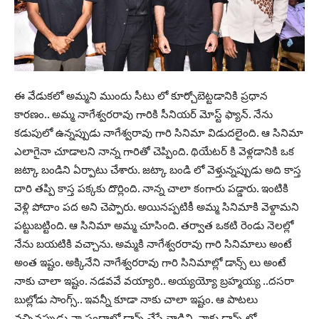
ఈ వేడుకలో అమ్మని ముందు సీటు లో కూర్చోబెట్టడానికి ప్రధాన
కారణం.. అమ్మ నాగేశ్వరరావు గారికి సీనియర్ మోస్ట్ ఫ్యాన్. నేను
కడుపులో ఉన్నప్పుడు నాగేశ్వరావు గారి సినిమా విడుదలైంది. ఆ సినిమా
ఎలాగైనా చూడాలని నాన్న గారితో చెప్పింది. థియేటర్ కి వెళ్లడానికి ఒక
జట్కా బండిని ఏర్పాటు చేశారు. జట్కా బండి లో వెళ్తున్నప్పుడు అది కాస్త
దారి తప్పి కాస్త పక్కకు దొర్లింది. నాన్న చాలా కంగారు పడ్డారు. ఇంటికి
వెళ్లి పోదాం పద అని చెప్పారు. అయినప్పటికీ అమ్మ సినిమాకి వెళ్దామని
పట్టుబట్టింది. ఆ సినిమా అమ్మ చూసింది. తర్వాత ఒకటి రెండు నెలల్లో
నేను బయటికి వచ్చాను. అమ్మకి నాగేశ్వరరావు గారి సినిమాలు అంటే
అంత ఇష్టం. అక్కినేని నాగేశ్వరరావు గారి సినిమాల్లో డాన్స్ లు అంటే
నాకు చాలా ఇష్టం. నడవవే వయ్యారి.. అయ్యయ్యో బ్రహ్మయ్య ..దసరా
బుల్లోడు సాంగ్స్.. ఇవన్నీ కూడా నాకు చాలా ఇష్టం. ఆ పాటలు
వచ్చినప్పుడు నా పంధాలో డాన్స్ చేసే వాడిని. నాకు డాన్స్ లో