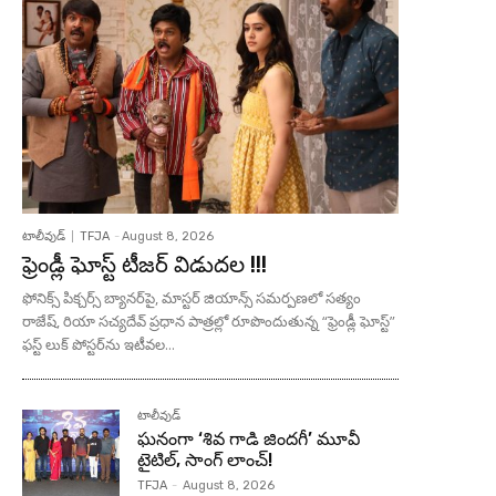
టాలీవుడ్
TFJA
-
August 8, 2026
ఫ్రెండ్లీ ఘోస్ట్ టీజర్ విడుదల !!!
ఫోనిక్స్ పిక్చర్స్ బ్యానర్‌పై, మాస్టర్ జియాన్స్ సమర్పణలో సత్యం
రాజేష్, రియా సచ్యదేవ్ ప్రధాన పాత్రల్లో రూపొందుతున్న “ఫ్రెండ్లీ ఘోస్ట్”
ఫస్ట్ లుక్ పోస్టర్‌ను ఇటీవల...
టాలీవుడ్
ఘనంగా ‘శివ గాడి జింద‌గీ’ మూవీ
టైటిల్, సాంగ్ లాంచ్!
TFJA
-
August 8, 2026