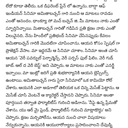
లేదో కూడా తెలీదు. ఒక డిఫరెంట్ ప్లేన్ లో ఉన్నాను. బాద్షా ఆఫ్
ఇండియన్ సినిమా అమితాబచ్చన్ గారి నుంచి ఆ మాటలు రావడం
ఎంతో ఆనందం. థాంక్యూ సో మచ్ బచ్చన్ జి. మీ మాటలు నాకు ఎంతో
స్ఫూర్తినిచ్చాయి. మితాబచ్చన్ గారితో గడిపిన ప్రతి క్షణం నాకు ఎంతో
విలువైనది. నేను హిందీలో ప్రతిభంద్ సినిమా చేసినప్పుడు కేవలం
అమితాబచ్చన్ గారికి మొదటిగా చూపించాను. ఆయన కోసం స్పెషల్ గా
ప్రొజెక్షన్ వేసాం. మా ఇద్దరమే ఆ సినిమా చూశాం. సినిమా అంత చూసి
ఆయన ‘వెరీ పవర్ఫుల్ పెర్ఫార్మెన్స్. వెరీ పర్పస్ ఫుల్ ఫిలిం. వెరీ గుడ్
జాబ్. ఆల్ ద వెరీ బెస్ట్’ అని చెప్పారు. ఆ మాటలు నాకు ఎంతో ఎనర్జీ
ఇచ్చాయి. మా ఇంట్లో జరిగే ప్రతి శుభకార్యానికి ఆయన బ్లెస్సింగ్స్
ఉంటాయి. అమితాబచ్చన్ గారు సైరా సినిమాలో ఒక కామియో రోల్
చేశారు. ఆయనకి ఎలా అడగాలో తెలియక ఒక చిన్న మెసేజ్ పెట్టాను. ఆ
మెసేజ్ చూసి వెంటనే ఆ క్యారెక్టర్ చేస్తానని చెప్పారు. సినిమా అంతా
పూర్తయిన తర్వాత ఫార్మాలిటీస్ గురించి అడిగాను. ‘నీపై ఉన్న ప్రేమతో
చేశాను. యు ఆర్ మై ఫ్రెండ్. ఫార్మాలిటీస్ గురించి మాట్లాడొద్దు’ అని
చెప్పారు. క్షణం మర్చిపోలేను. ఆయన నుంచి చాలా విషయాలు
నేర్చుకున్నాను. ఆయనకి ఆయురారోగ్యాలు ప్రసాదించాలని దేవుడ్ని