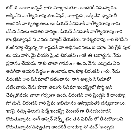
బిగ్ బి అంతా బచ్చన్ గారు మాట్లాడుతూ.. అందరికీ నమస్కారం.
అక్కినేని నాగేశ్వరరావు ఫౌండేషన్, నాగార్జున, అక్కినేని ఫ్యామిలీ
అందరికీ నా కృతజ్ఞతలు. ఇండియన్ సినిమాకి నాగేశ్వరరావు గారు
చేసిన సేవలు అనితర సాధ్యం. డియన్ సినిమాకి నాగేశ్వరరావు గారి
కాంట్రిబ్యూషన్ ని ఎవరు మ్యాచ్ చేయలేరు. నాగేశ్వరరావు గారి లెగిసిని
కంటిన్యూ చేస్తున్న నాగార్జునకి నా అభినందనలు. ఐ యాం వెరీ గ్రేట్ ఫుల్
టు యు నాగ్. మై డియర్ ఫ్రెండ్ చిరంజీవి గారికి ఈ అవార్డును నేను
ప్రధానం చేయడం నాకు చాలా గౌరవంగా ఉంది. నేను ఎప్పుడు ఏది
అడిగినా ఆయన సిద్ధంగా ఉంటారు. థాంక్యూ చిరంజీవి గారు. నేను
చిరంజీవి గారి సినిమాలో నటించాను. నాగ్ అశ్విన్ సినిమాలో
నటించాను. నేను కూడా తెలుగు సినిమా ఇండస్ట్రీలో పార్ట్ అని
చెప్పుకోవడం చాలా గర్వంగా ఉంది. చిరంజీవి గారి ఫ్రెండ్షిప్ కి థాంక్యూ
సో మచ్. చిరంజీవి గారి ప్రేమ అభిమానం ఆప్యాయతకి ధన్యవాదాలు.
ఇకపై నన్ను తెలుగు ఫిల్మ్ ఇండస్ట్రీ మెంబర్ గా తీసుకుంటారని
కోరుతున్నాను. నాగ్ అశ్విన్ నెక్స్ట్ టైం తన ఫిలిమ్ లో తీసుకోవాలని
కోరుతున్నాను(నవ్వుతూ) అందరికీ థాంక్యూ సో మచ్ ‘అన్నారు