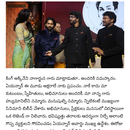
కింగ్ అక్కినేని నాగార్జున గారు మాట్లాడుతూ.. అందరికి నమస్కారం.
ఏయన్నార్‌ ఈ మూడు అక్షరాలే నాకు ప్రపంచం. నాకే కాదు మా
కుటుంబం, స్నేహితులు, అభిమానులు అందరికీ. మా నాన్న గారు
హ్యుమానిటీని నమ్మారు. మనుషుల్ని నమ్మారు. న్నిటికంటే ముఖ్యంగా
సినిమాని బిలీవ్ చేశారు. అభిమానులు, ప్రేక్షకులు మనసులో చిరస్థాయిగా
ఒక లెజెండ్ గా నిలిచారు. భవిష్యత్తు తరాలకు ఆదర్శంగా నిల్చే అలాంటి
గొప్ప వ్యక్తులని గౌరవించడం ఏయన్నార్‌ అవార్డు ముఖ్య ఉద్దేశం. ఈరోజు