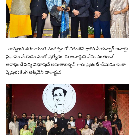
-నాన్నగారి శతజయంతి సందర్భంలో చిరంజీవి గారికి ఏయన్నార్‌ అవార్డు
ప్రధానం చేయడం ఎంతో ప్రత్యేకం. ఈ అవార్డుని నేను ఎంతగానో
ఆరాధించే పద్మ విభూషణ్ అమితాబచ్చన్ గారు ప్రజెంట్ చేయడం ఇంకా
స్పెషల్: కింగ్ అక్కినేని నాగార్జున