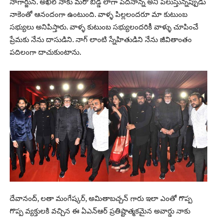
నాగార్జున. అఖిల్ నాకు మరో బిడ్డ లాగా పెదనాన్న అని పిలుస్తున్నప్పుడు
నాకెంతో ఆనందంగా ఉంటుంది. వాళ్ళ పిల్లలందరూ మా కుటుంబ
సభ్యులు అనిపిస్తారు. వాళ్ళ కుటుంబ సభ్యులందరికీ వాళ్ళు చూపించే
ప్రేమకు నేను దాసుడిని. నాగ్ లాంటి స్నేహితుడిని నేను జీవితాంతం
పదిలంగా దాచుకుంటాను.
దేవానంద్, లతా మంగేష్కర్, అమితాబచ్చన్ గారు ఇలా ఎంతో గొప్ప
గొప్ప వ్యక్తులకి వచ్చిన ఈ ఏఎన్ఆర్ ప్రతిష్టాత్మకమైన అవార్డు నాకు