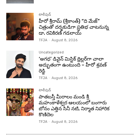
టాలీవుడ్
హీరో శ్రీరామ్ (శ్రీకాంత్) “ది మేజ్”
చిత్రంతో దర్శకుడిగా ప్రతిభ చాటనున్న
డా. రవికిరణ్ గడలాయ్
TFJA
-
August 8, 2026
Uncategorized
‘అగధ’ డివైన్ మిస్టిక్ థ్రిల్లర్‌గా చాలా
అద్భుతంగా ఉంటుంది – హీరో శ్రవణ్
రెడ్డి
TFJA
-
August 8, 2026
టాలీవుడ్
పాతబస్తీ మీరాలం మండి శ్రీ
మహంకాళేశ్వర ఆలయంలో బంగారు
బోనం ఎత్తిన సినీ నటి, నిర్మాత నిహారిక
కొణిదెల
TFJA
-
August 8, 2026