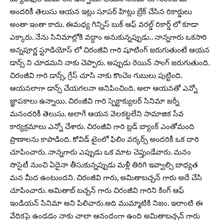
అందరికీ తెలుసు ఆయన ఇట్లు సూపర్ హిట్లు బ్రేక్ చేసిన రికార్డులు
అంతా ఇంతా కాదు. ఈమధ్య గిన్నిస్ బుక్ ఆఫ్ వరల్డ్ రికార్డ్ లో కూడా
ఎక్కారు. నేను సినిమాల్లోకి వద్దాం అనుకున్నప్పుడు.. నాన్నగారు ఒకసారి
అన్నపూర్ణ స్టూడియోస్ లో చిరంజీవి గారి షూటింగ్ జరుగుతుంటే ఆయన
డాన్స్ ని చూడమని నాకు చెప్పారు. అప్పుడు రెయిన్ సాంగ్ జరుగుతుంది.
చిరంజీవి గారి డాన్స్, గ్రేస్ చూసి నాకు కొంచెం గుబులు పుట్టింది.
ఆయనలాగా డాన్స్ చేయగలనా అనిపించింది. అలా ఆయనతో ఎన్నో
జ్ఞాపకాలు ఉన్నాయి. చిరంజీవి గారి స్పెక్టాక్యులర్ సినిమా జర్నీ
మనందరికీ తెలుసు. అలాగే ఆయన వెలకట్టలేని సామాజిక సేవ
కార్యక్రమాలు ఎన్నో చేశారు. చిరంజీవి గారి బ్లడ్ బ్యాంక్ ఎంతోమంది
ప్రాణాలను కాపాడింది. కోవిడ్ టైంలో ఫిలిం వర్కర్స్ అందరికీ ఒక దారి
చూపించారు. నాన్నగారు ఎప్పుడు ఒక మాట చెప్తుండేవారు. మనం
సొసైటీ నుంచి ఏదైనా తీసుకున్నప్పుడు మళ్లీ తిరిగి ఇవ్వాల్సి బాధ్యత
మన మీద ఉంటుందని. చిరంజీవి గారు, అమితాబచ్చన్ గారు అదే చేసి
చూపించారు. అమితాబ్ బచ్చన్ గారు చిరంజీవి గారిని కింగ్ ఆఫ్
ఇండియన్ సినిమా అని పిలిచారు.అది ముమ్మాటికి నిజం. ఇలాంటి ఈ
వేదికపై ఉండడం నాకు చాలా ఆనందంగా ఉంది అమితాబచ్చన్ గారు