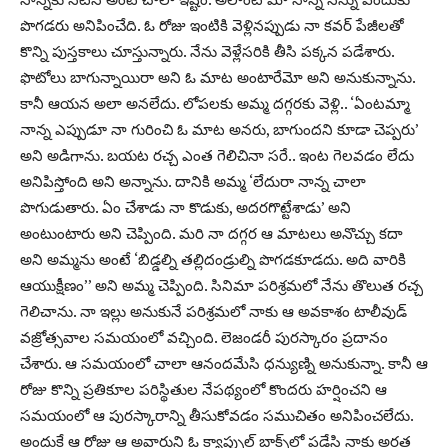
పొగడరు అనిపించేది. ఓ రోజు ఇంటికి వెళ్లినప్పుడు నా కవర్‌ పేజీలతో
కొన్ని పుస్తకాలు చూస్తున్నారు. నేను వెళ్లేసరికి తీసి పక్కన పడేశారు.
ఫొటోలు బాగున్నాయిరా అని ఓ మాట అంటారేమో అని అనుకున్నాను.
కానీ ఆయన అలా అనలేదు. లోపలకు అమ్మ దగ్గరకు వెళ్లి.. ‘ఏంటమ్మా
నాన్న ఎప్పుడూ నా గురించి ఓ మాట అనరు, బాగుందని కూడా చెప్పరు’
అని అడిగాను. బయట రచ్చ ఎంత గెలిచినా సరే.. ఇంట గెలవడం లేదు
అనిపిస్తోంది అని అన్నాను. దానికి అమ్మ ‘లేదురా నాన్న చాలా
పొగుడుతారు. ఏం చేశాడు నా కొడుకు, అదరగొట్టేశాడు’ అని
అంటుంటారు అని చెప్పింది. మరి నా దగ్గర ఆ మాటలు అనొచ్చు కదా
అని అమ్మను అంటే ‘బిడ్డల్ని తల్లిదండ్రుల్ని పొగడకూడదు. అది వారికి
ఆయుక్షీణం’’ అని అమ్మ చెప్పింది. సినిమా పరిశ్రమలో నేను తొలుత రచ్చ
గెలిచాను. నా ఇల్లు అనుకునే పరిశ్రమలో నాకు ఆ అవకాశం టాలీవుడ్‌
వజ్రోత్సవాల సమయంలో వచ్చింది. లెజండరీ పురస్కారం ప్రదానం
చేశారు. ఆ సమయంలో చాలా ఆనందమేసి ధన్యుణ్ని అనుకున్నా. కానీ ఆ
రోజు కొన్ని ప్రతికూల పరిస్థితుల నేపథ్యంలో కొందరు హర్షించని ఆ
సమయంలో ఆ పురస్కారాన్ని తీసుకోవడం సముచితం అనిపించలేదు.
అందుకే ఆ రోజు ఆ అవార్డుని ఓ క్యాప్సుల్‌ బాక్స్‌లో పడేసి నాకు అర్హత