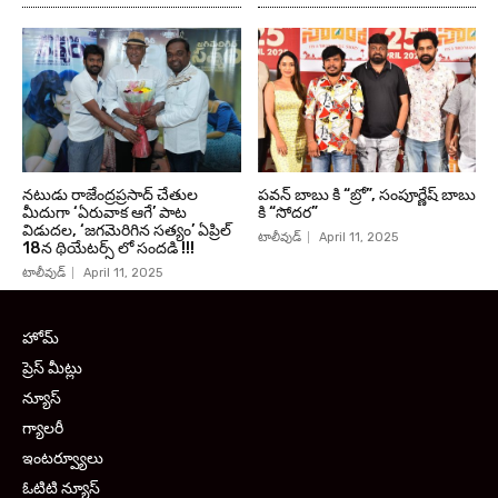
నటుడు రాజేంద్రప్రసాద్ చేతుల
పవన్ బాబు కి “బ్రో”, సంపూర్ణేష్ బాబు
మీదుగా ‘ఏరువాక ఆగే’ పాట
కి “సోదర”
విడుదల, ‘జగమెరిగిన సత్యం’ ఏప్రిల్
టాలీవుడ్
April 11, 2025
18న థియేటర్స్ లో సందడి !!!
టాలీవుడ్
April 11, 2025
హోమ్
ప్రెస్ మీట్లు
న్యూస్
గ్యాలరీ
ఇంటర్వ్యూలు
ఓటిటి న్యూస్