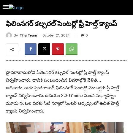
ఫిలింనగర్ కల్చరల్ సెంటర్లో ఫ్రీ హెల్త్ క్యాంప్
By
Tfja Team
October 21, 2024
0
హైదరాబాదులోని ఫిలింనగర్ కల్చరల్ సెంటర్లో ఫ్రీ హెల్త్ క్యాంప్
నిర్వహించారు. దానికి సంబంధించిన వివరాల్లోకి వెళితే…
ఆదివారం నాడు హైదరాబాద్ ఫిలింనగర్ సెంటర్లో మెంబర్లకు ఫ్రీ హెల్త్
క్యాంప్ నిర్వహించారు. ఉదయం 8:30 గంటల నుంచి మధ్యాహ్నం
మూడు గంటల వరకు సిటీ న్యూరో సెంటర్ ఆధ్వర్యంలో ఉచిత హెల్త్
క్యాంప్ నిర్వహించారు.