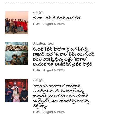
టాలీవుడ్
దందా.. జెన్ జీ మాస్ ఊచకోత
TFJA
-
August 5, 2026
Uncategorized
సందీప్ కిషన్ హీరోగా షైనింగ్ పిక్చర్స్
బ్యానర్ మీద ‘శంబాల’ ఫేమ్ యుగంధర్
ముని తెరకెక్కిస్తున్న చిత్రం ‘కరికాల’..
అందరిలోనూ ఆసక్తిరేపిన టైటిల్ పోస్టర్
TFJA
-
August 5, 2026
టాలీవుడ్
‘కొరియన్ కనకరాజు’ నాన్‌స్టాప్
ఎంటర్‌టైన్‌మెంట్. సినిమాపై ఉన్న
కాన్ఫిడెన్స్‌తో ఒక రోజు ముందుగానే
ఆంధ్రప్రదేశ్, తెలంగాణలో ప్రీమియర్స్
వేస్తున్నాం
TFJA
-
August 5, 2026