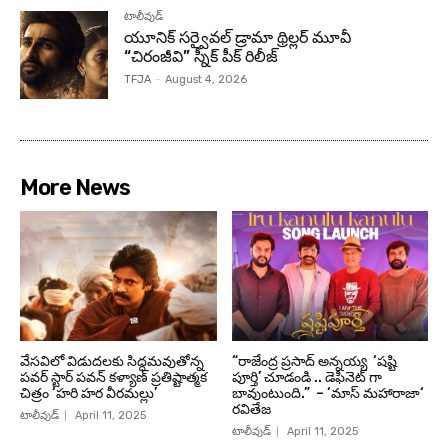
టాలీవుడ్
యూనిక్ సర్వైవల్ డ్రామా థ్రిల్లర్ మూవీ
“చిరంజీవి” స్నీక్ పీక్ రిలీజ్
TFJA
-
August 4, 2026
More News
వేసవిలో విడుదలకు సిద్ధమవుతోన్న
“రాజేంద్ర ప్రసాద్ అన్నయ్య ‘షష్టి
పవర్ స్టార్ పవన్ కళ్యాణ్ ప్రతిష్టాత్మక
పూర్తి’ చూడండి .. డెఫినెట్ గా
చిత్రం ‘హరి హర వీరమల్లు’
బావుంటుంది.” – ‘మాస్ మహారాజా‘
రవితేజ
టాలీవుడ్
April 11, 2025
టాలీవుడ్
April 11, 2025