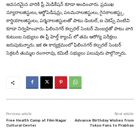
అవసరమైన వారికి ఫ్రీ మెడికేషన్ కూడా అందించారు. ప్రముఖ
న్యూరాలజిస్టులు, ఆర్థోపెడిషన్లు, పలమనాలజిస్టులు, గైనకాలజిస్ట్లు,
కార్డియాలజిస్టులు, పర్మనాలజిస్టులతో పాటు డెంటల్, ఐ చెకప్స్ వంటివి
కూడా నిర్వహించారు. ఫిలింనగర్ కల్చరల్ సెంటర్ మెంబర్లతో పాటు వారి
కుటుంబ సభ్యులు ఈ ఫ్రీ హెల్త్ క్యాంప్ లో తమ ఆరోగ్య పరీక్షలు
జరుపుకున్నారు. ఇక ఈ కార్యక్రమంలో ఫిలింనగర్ కల్చరల్ సెంటర్
సెక్రటరీ తుమ్మల రంగారావు, కమిటీ సభ్యులు పలువురు పాల్గొన్నారు.
Previous article
Next article
Free Health Camp at Film Nagar
Advance Birthday Wishes from
Cultural Center
Tokyo Fans to Prabhas