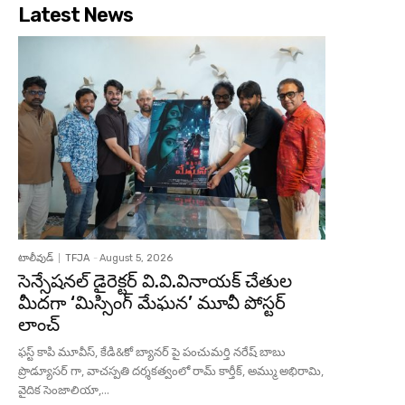
Latest News
టాలీవుడ్
TFJA
-
August 5, 2026
సెన్సేషనల్ డైరెక్టర్ వి.వి.వినాయక్ చేతుల
మీదగా ‘మిస్సింగ్ మేఘన’ మూవీ పోస్టర్
లాంచ్
ఫస్ట్ కాపి మూవీస్, కేడి&కో బ్యానర్ పై పంచుమర్తి నరేష్ బాబు
ప్రొడ్యూసర్ గా, వాచస్పతి దర్శకత్వంలో రామ్ కార్తీక్, అమ్ము అభిరామి,
వైదిక సెంజాలియా,...