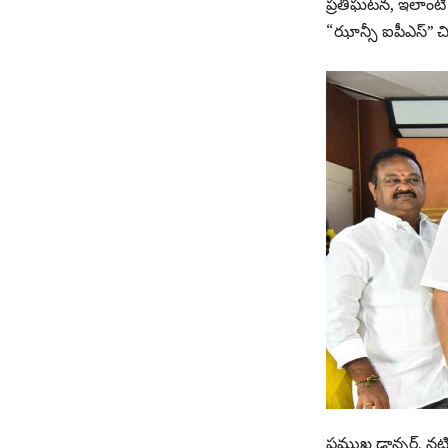
ప్రతిఘటన, ఇలాంటి 
“ఝాన్సీ ఐపీఎస్” చ
ప్రముఖ డాన్సర్, నట