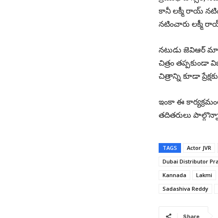
కానీ లక్మీ రాయ్ నటి
నటించారు లక్మీ రా
నటుడు జెవిఆర్ మాట్
చిత్రం తప్పకుండా వి
చిత్రాన్ని కూడా ప్రేక
ఇంకా ఈ కార్యక్రమంలో 
తదితరులు పాల్గొన్న
TAGS
Actor JVR
Dubai Distributor Pr
Kannada
Lakmi
Sadashiva Reddy
Share