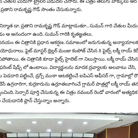
 చేతుల మీదుగా ట్రైలర్ విడుదల చేసారు. ఈ చిత్రం తెలుగు హక్కులు ఆర్ 
 ప్రతాని రామకృష్ణ గౌడ్ సొంతం చేసుకున్నారు.
నిర్మాత డా. ప్రతాని రామకృష్ణ గౌడ్ మాట్లాడుతూ.. సుమన్ గారి చేతుల మీద
డం ఆ ఆనందంగా ఉంది. సుమన్ గారికి కృతజ్ఞతలు.
త్రాభినయం ఈ చిత్రానికి ప్రధాన ఆకర్షణ. సమాజంలో జరుగుతున్న అన్యాయాలక
ోధురాలు. ఫైట్ మాస్టర్ థ్రిల్లర్ మంజు కంపోజ్ చేసిన 8 ఫైట్స్ లక్మీ రాయ్ కెరీర
ోతాయి. ఈ చిత్రానికి కూడా ఫైట్స్ హైలెట్ గా నిలుస్తాయి. లక్మీ రాయ్ చేసిన
డిఫరెంట్ షేడ్స్ లో ఉంటాయి. విద్యార్థులను మాదక ద్రవ్యాలకు అలవాటు చేసి,
డదారి పట్టించే, డ్రగ్స్ ముఠా ఆటకట్టించే ఐపిఎస్ ఆఫీసర్ గా, గ్రామాల్లో ర
సే ఉగ్రనారిగా, కుర్రకారును ఉర్రూతలూగించే గ్లామర్ పాత్రల్లో లక్మీ రాయ్ 
ర్శించింది. సెన్సార్ పూర్తి చేసుకున్న ఈ చిత్రం నవంబర్ రెండో వారంలో అత్యధిక
ేయడానికి ప్లాన్ చేస్తున్నాం అన్నారు.