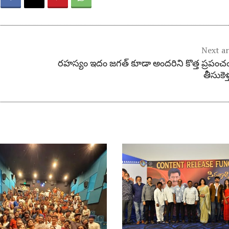
Next ar
రహస్యం ఇదం జగత్‌ కూడా అందరిని కొత్త ప్రపంచ
తీసుకెళ