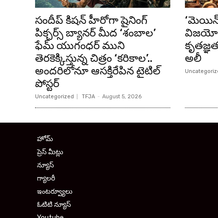
సందీప్ కిషన్ హీరోగా షైనింగ్
‘మెయిన
పిక్చర్స్ బ్యానర్ మీద ‘శంబాల’
విజయోత్
ఫేమ్ యుగంధర్ ముని
కృతజ్ఞత
తెరకెక్కిస్తున్న చిత్రం ‘కరికాల’..
అలీ
అందరిలోనూ ఆసక్తిరేపిన టైటిల్
Uncategoriz
పోస్టర్
Uncategorized
TFJA
-
August 5, 2026
హోమ్
ప్రెస్ మీట్లు
న్యూస్
గ్యాలరీ
ఇంటర్వ్యూలు
ఓటిటి న్యూస్
Youtube