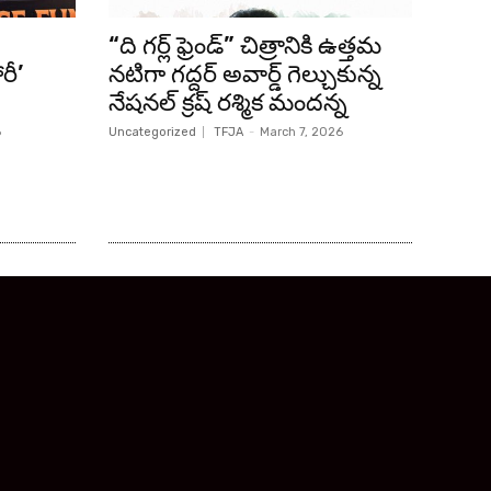
“ది గర్ల్ ఫ్రెండ్” చిత్రానికి ఉత్తమ
రీ’
నటిగా గద్దర్ అవార్డ్ గెల్చుకున్న
నేషనల్ క్రష్ రశ్మిక మందన్న
6
Uncategorized
TFJA
-
March 7, 2026