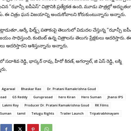
ంచిన “ఝాన్సీ ఐపీఏస్” చిత్రానికి ప్రత్యేకత ఉంది. మూడు పాత్రల్లో అద్భుతం
య్. ఈ చిత్రం ఘన విజయాన్ని అందుకోవాలని కోరుకుంటున్నాను అన్నారు.
లాడుతూ..ఆర్కే ఫిల్మ్స్ పతాకంపై తెలుగులో విడుదల చేస్తున్న “ఝాన్సీ ఐపీ
జయం సాధిస్తుంది. కంటెంట్ ఉన్న చిత్రాలను తెలుగు ప్రేక్షకులు ఆదరిస్తారు. ఈ
్షకులు ఆదరిస్తారని ఆశిస్తున్నాను అన్నారు.
సదాశివ రెడ్డి, భాస్కర్ రావు, హీరో కిరణ్, అగర్వాల్, జి ఏస్ రెడ్డి, లక్మి
ారు.
Agarwal
Bhaskar Rao
Dr. Pratani Ramakrishna Goud
asad
GS Reddy
Guruprasad
hero Kiran
Hero Suman
Jhansi IPS
Lakmi Roy
Producer Dr. Pratani Ramakrishna Goud
RK Films
Suman
tamil
Telugu Rights
Trailer Launch
Tripatrabhinayam