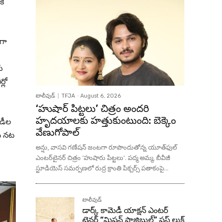
కె
ుగా
ు
్లో
టాలీవుడ్
TFJA
-
August 6, 2026
‘హుషార్‌ పిట్టలు’ చిత్రం అందరి
హృదయాలకు హత్తుకుంటుంది: బెక్కెం
ౌడీల
వేణుగోపాల్‌
తన నట
అన్షు, వాసవి గణేషన్‌ జంటగా రూపొందుతోన్న యూత్‌ఫుల్‌
ఎంటర్‌టైనర్‌ చిత్రం 'హుషారు పిట్టలు'. పద్మ అమ్మ, బీవీజీ
స్టూడియెస్‌ సమర్పణలో రుద్ర క్రాంతి పిక్చర్స్‌ పతాకంపై...
టాలీవుడ్
డార్క్ కామెడీ యాక్షన్ ఎంటర్
టైనర్ “మిషన్ పాజిబుల్” ఫస్ట్ లుక్