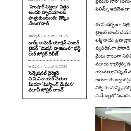
ప్రముఖ హీరో సుమన్
టాలీవుడ్
August 6, 2026
‘హుషార్‌ పిట్టలు’ చిత్రం
ఫిలిమ్స్ అధినేత డా.
అందరి హృదయాలకు
హత్తుకుంటుంది: బెక్కెం
వేణుగోపాల్‌
ఈ సందర్భంగా చిత్ర 
ట్రైలర్ లాంచ్ చేయ
టాలీవుడ్
August 6, 2026
లక్మీ రాయ్ త్రిపా
డార్క్ కామెడీ యాక్షన్ ఎంటర్
వ్యతిరేకంగా పోరాడే య
టైనర్ “మిషన్ పాజిబుల్” ఫస్ట్
లుక్ పోస్టర్ రిలీజ్
మైలు రాయిగా నిలిచిప
మూడు క్యారెక్టర్స్ 
టాలీవుడ్
August 5, 2026
యువత భవిష్యత్ ను పె
సెన్సేషనల్ డైరెక్టర్
వి.వి.వినాయక్ చేతుల
అగడాలకు అడ్డుకట్టవే
మీదగా ‘మిస్సింగ్ మేఘన’
విశ్వ రూపాన్ని ప్రద
మూవీ పోస్టర్ లాంచ్
థియేటర్లలో విడుదల చ