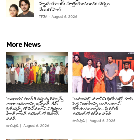
హృదయాలకు హత్తుకుంటుంది: బెక్కెం
వేణుగోపాల్‌
TFJA
-
August 6, 2026
More News
‘బంగారం’ సాంగ్ కి వస్తున్న రెస్పాన్స్
‘అనకాపల్లి’ మూవీని థియేటర్లో చూసి
చాలా ఆనందాన్ని ఇచ్చింది. డీపీ
పెద్ద విజయాన్ని అందించాలని
క్రియేషన్స్ లో సినిమాలని నిర్మిస్తాం:
కోరుకుంటున్నాను.. ప్రీ రిలీజ్
సాంగ్ లాంచ్ ఈవెంట్ లో డెమాన్
ఈవెంట్‌లో సోనూ సూద్
పవన్
టాలీవుడ్
August 6, 2026
టాలీవుడ్
August 6, 2026