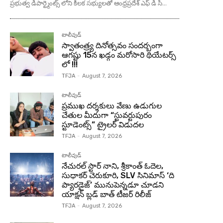
ప్రభుత్వ డిపార్ట్మెంట్స్ లోని కీలక సభ్యులతో ఆంధ్రప్రదేశ్ ఎఫ్ డి సి...
టాలీవుడ్
స్వాతంత్ర్య దినోత్సవం సందర్బంగా
ఆగష్టు 15న ఖడ్గం మరోసారి థియేటర్స్
లో !!!
TFJA
-
August 7, 2026
టాలీవుడ్
ప్రముఖ దర్శకులు వేణు ఉడుగుల
చేతుల మీదుగా “స్టువర్టుపురం
స్టూడెంట్స్” ట్రైలర్ విడుదల
TFJA
-
August 7, 2026
టాలీవుడ్
నేచురల్ స్టార్ నాని, శ్రీకాంత్ ఓదెల,
సుధాకర్ చెరుకూరి, SLV సినిమాస్ ‘ది
ప్యారడైజ్’ మునుపెన్నడూ చూడని
యాక్షన్ బ్లడ్ బాత్ టీజర్ రిలీజ్
TFJA
-
August 7, 2026