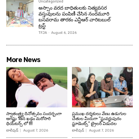
Uncategorized
అస్సాం వరద బాధితులకు నిత్యవసర
వస్తువులను పంపిణీ చేసిన నందమూరి
బసవరామ తారకం ఎన్టీఆర్ చారిటబుల్
ట్రస్ట్
TFJA
-
August 6, 2026
More News
స్వాతంత్ర్య దినోత్సవం సందర్బంగా
ప్రముఖ దర్శకులు వేణు ఉడుగుల
ఆగష్టు 15న ఖడ్గం మరోసారి
చేతుల మీదుగా “స్టువర్టుపురం
థియేటర్స్ లో !!!
స్టూడెంట్స్” ట్రైలర్ విడుదల
టాలీవుడ్
August 7, 2026
టాలీవుడ్
August 7, 2026