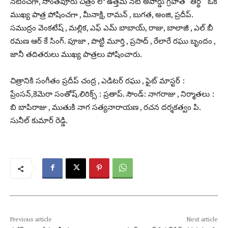
నటించగా, సొంతవూరు చిత్రం లో ఉత్తమ నటి అవార్డు గ్రహీత “తీర్థ “ ఒక
ముఖ్య పాత్ర పోషించగా , మీనాక్షి, రామన్ , బుగత, అంజి, ప్రదీప్.
సముద్రం వెంకటేష్ , మల్లిక, ఎఫ్ ఎమ్ బాబాయ్, రాజు, బాలాజీ , ఎల్ బీ
రమణ ఆర్ కే సింగ్. పూజా , పొట్టి మూర్తి , ప్రసాద్ , రేలారే రఘు బృందం ,
జానీ తదితరులు ముఖ్య పాత్రలు పోషించారు.
చిత్రానికి సంగీతం ప్రదీప్ చంద్ర , ఎడిటర్ రఘు , ఫైట్ మాస్టర్ :
ప్రేంసన్,కెమెరా సంతోష్.లిరిక్స్ : ప్రతాప్. సౌండ్: నాగరాజు , నిర్మాతలు :
బి బాపిరాజు , ముతుకి నాగ సత్యనారాయణ , రచన దర్శకత్వం పి.
సునీల్ కుమార్ రెడ్డి.
Previous article
Next article