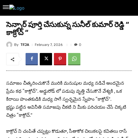
సెన్సార్ పూర్తి చేసుకున్న సునీల్ కుమార్ రెడ్డి “
కాక్రోచ్ “
By
TFJA
February 7, 2026
0
సమాజం చీత్కరించుకొనే మురికి మనుషుల మధ్య నడిచే అందమైన
ప్రేమ కథ “కాక్రోచ్”. అడ్డురోడ్ లో పడుపు వృత్తి చేసుకొనే వేశ్యకి , ఒక
కిరాయి హంతకుడికి మధ్య సాగే స్వచ్ఛమైన స్నేహం “కాక్రోచ్”.
భ్రష్టు పట్టిన అవినీతి సమాజపు చీకటి ని మీకు పరిచయం చేసే చిక్కటి
చిత్రం “కాక్రోచ్.”
కాక్రోచ్ ని చంపితే చప్పట్లు కొడుతూ, సీతాకోక చిలుకలపై కవితలు రాసే