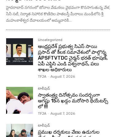
హైదరాబాద్ నగరంలో బోనాల వేడుకలు వైభవంగా కొనసాగుతున్న వేళ,
సినీ నటి, నిర్మాత నిహారిక కొణిదెల పాతబస్తీ మీరాలం మండిలోని శ్రీ
మహంకాళేశ్వర దేవాలయంలో అమ్మవారికి...
Uncategorized
ఆంధ్రప్రదేశ్ ప్రభుత్వ సిఎస్ సాయి
ప్రసాద్ తో కీలక సమావేశంలో పాల్గొన్న
APSFTVTDC చైర్మన్ భరత్ భూషణ్,
ఏపీ ఎఫ్డిసి ఎండి విశ్వనాథన్, పలు
శాఖల అధికారులు
TFJA
-
August 7, 2026
టాలీవుడ్
స్వాతంత్ర్య దినోత్సవం సందర్బంగా
ఆగష్టు 15న ఖడ్గం మరోసారి థియేటర్స్
లో !!!
TFJA
-
August 7, 2026
టాలీవుడ్
ప్రముఖ దర్శకులు వేణు ఉడుగుల