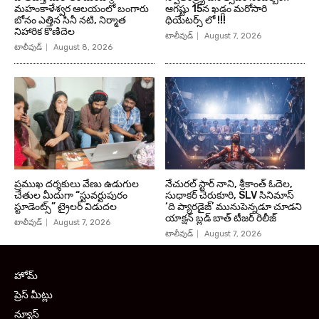
మహంకాళేశ్వర ఆలయంలో బంగారు
ఆగష్టు 15న ఖడ్గం మరోసారి
బోనం ఎత్తిన సినీ నటి, నిర్మాత
థియేటర్స్ లో !!!
నిహారిక కొణిదెల
టాలీవుడ్
August 7, 2026
టాలీవుడ్
August 8, 2026
ప్రముఖ దర్శకులు వేణు ఉడుగుల
నేచురల్ స్టార్ నాని, శ్రీకాంత్ ఓదెల,
చేతుల మీదుగా “స్టువర్టుపురం
సుధాకర్ చెరుకూరి, SLV సినిమాస్
స్టూడెంట్స్” ట్రైలర్ విడుదల
‘ది ప్యారడైజ్’ మునుపెన్నడూ చూడని
యాక్షన్ బ్లడ్ బాత్ టీజర్ రిలీజ్
టాలీవుడ్
August 7, 2026
టాలీవుడ్
August 7, 2026
హోమ్
ప్రెస్ మీట్లు
న్యూస్