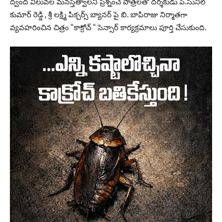
ద్వంద విలువల మనస్తత్వాలని ప్రశ్నించే పాత్రలతో దర్శకుడు పి.సునీల్
కుమార్ రెడ్డి , శ్రీ లక్ష్మి పిక్చర్స్ బ్యానర్ పై బి. బాపిరాజు నిర్మాతగా
వ్యవహరించిన చిత్రం “కాక్రోచ్ “ సెన్సార్ కార్యక్రమాలు పూర్తి చేసుకుంది.