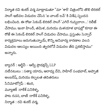
నిర్మాత రవి శంకర్ వర్మ మాట్లాడుతూ “మా ‘శారీ’ చిత్రంలోని తొలి లిరికల్
సాంగ్ ఇటివల విడుదల చేసిన ‘ఐ వాంట్ లవ్’ కి విశేష స్పందన
లభించింది. ఈ రోజు సెకండ్ లిరికల్ సాంగ్ ‘ఎగిరే గువ్వలాగా…’ రిలీజ్
చేసాము. ఇంకా హిందీ, తమిళ, మరియు మళయాళ భాషల్లో కూడా ఈ
రోజే ఈ సెకండ్ లిరికల్ సాంగ్ విడుదల చేసాము. ప్రస్తుతం సెన్సార్
కార్యక్రమాలు జరుగుతున్నాయ్, కొన్ని అనివార్య కారణాల వలన
విడుదల ఆలస్యం అయింది త్వరలోనే విడుదల తేది ప్రకటిస్తాము”
అన్నారు.
బ్యానర్ : ఆర్జీవీ – ఆర్వీ ప్రొడక్షన్స్ LLP
నటీనటులు : సత్యా యాదు, ఆరాధ్య దేవి, సాహిల్ సంభవాల్, అప్పాజీ
అంబరీష్, మరియు కల్పలత తదితరులు
సినిమాటోగ్రఫీ : శబరి,
మ్యూజిక్ :రాకేశ్ పనికెళ్ళ,
పాట రచన, బాణీ :రాకేశ్ పనికెళ్ళ,
నిర్మాత : రవి శంకర్ వర్మ,