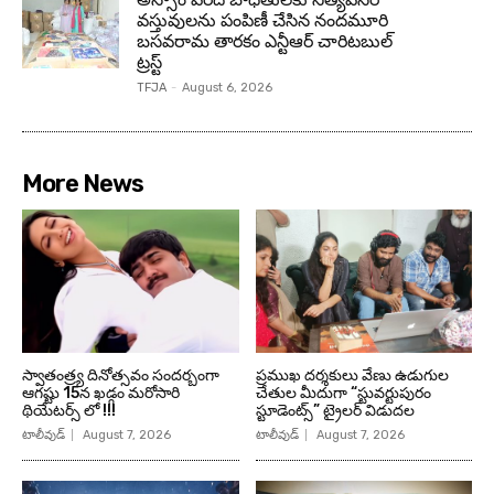
వస్తువులను పంపిణీ చేసిన నందమూరి
బసవరామ తారకం ఎన్టీఆర్ చారిటబుల్
ట్రస్ట్
TFJA
-
August 6, 2026
More News
స్వాతంత్ర్య దినోత్సవం సందర్బంగా
ప్రముఖ దర్శకులు వేణు ఉడుగుల
ఆగష్టు 15న ఖడ్గం మరోసారి
చేతుల మీదుగా “స్టువర్టుపురం
థియేటర్స్ లో !!!
స్టూడెంట్స్” ట్రైలర్ విడుదల
టాలీవుడ్
August 7, 2026
టాలీవుడ్
August 7, 2026