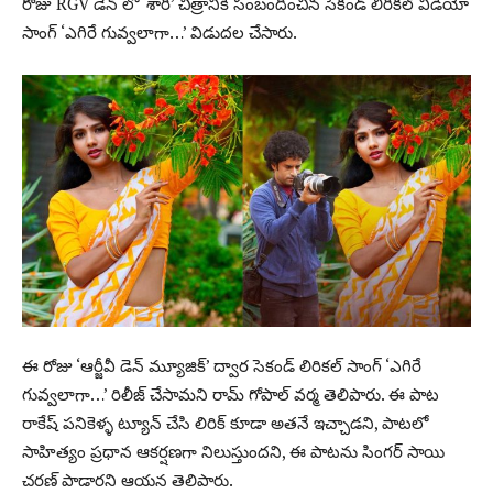
రోజు RGV డెన్ లో ‘శారీ’ చిత్రానికి సంబందించిన సెకండ్ లిరికల్ వీడియో
సాంగ్ ‘ఎగిరే గువ్వలాగా…’ విడుదల చేసారు.
ఈ రోజు ‘ఆర్జీవీ డెన్ మ్యూజిక్’ ద్వార సెకండ్ లిరికల్ సాంగ్ ‘ఎగిరే
గువ్వలాగా…’ రిలీజ్ చేసామని రామ్ గోపాల్ వర్మ తెలిపారు. ఈ పాట
రాకేష్ పనికెళ్ళ ట్యూన్ చేసి లిరిక్ కూడా అతనే ఇచ్చాడని, పాటలో
సాహిత్యం ప్రధాన ఆకర్షణగా నిలుస్తుందని, ఈ పాటను సింగర్ సాయి
చరణ్ పాడారని ఆయన తెలిపారు.