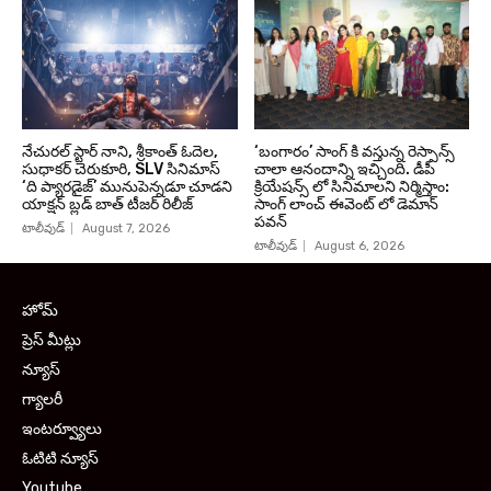
నేచురల్ స్టార్ నాని, శ్రీకాంత్ ఓదెల,
‘బంగారం’ సాంగ్ కి వస్తున్న రెస్పాన్స్
సుధాకర్ చెరుకూరి, SLV సినిమాస్
చాలా ఆనందాన్ని ఇచ్చింది. డీపీ
‘ది ప్యారడైజ్’ మునుపెన్నడూ చూడని
క్రియేషన్స్ లో సినిమాలని నిర్మిస్తాం:
యాక్షన్ బ్లడ్ బాత్ టీజర్ రిలీజ్
సాంగ్ లాంచ్ ఈవెంట్ లో డెమాన్
పవన్
టాలీవుడ్
August 7, 2026
టాలీవుడ్
August 6, 2026
హోమ్
ప్రెస్ మీట్లు
న్యూస్
గ్యాలరీ
ఇంటర్వ్యూలు
ఓటిటి న్యూస్
Youtube