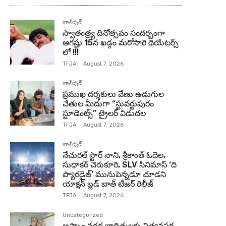
టాలీవుడ్
స్వాతంత్ర్య దినోత్సవం సందర్బంగా
ఆగష్టు 15న ఖడ్గం మరోసారి థియేటర్స్
లో !!!
TFJA
-
August 7, 2026
టాలీవుడ్
ప్రముఖ దర్శకులు వేణు ఉడుగుల
చేతుల మీదుగా “స్టువర్టుపురం
స్టూడెంట్స్” ట్రైలర్ విడుదల
TFJA
-
August 7, 2026
టాలీవుడ్
నేచురల్ స్టార్ నాని, శ్రీకాంత్ ఓదెల,
సుధాకర్ చెరుకూరి, SLV సినిమాస్ ‘ది
ప్యారడైజ్’ మునుపెన్నడూ చూడని
యాక్షన్ బ్లడ్ బాత్ టీజర్ రిలీజ్
TFJA
-
August 7, 2026
Uncategorized
అస్సాం వరద బాధితులకు నిత్యవసర