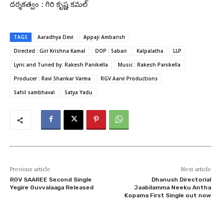
దర్శకత్వం : గిరి కృష్ణ కమల్
TAGS
Aaradhya Devi
Appaji Ambarish
Directed : Giri Krishna Kamal
DOP : Sabari
Kalpalatha
LLP
Lyric and Tuned by: Rakesh Panikella
Music : Rakesh Panikella
Producer : Ravi Shankar Varma
RGV Aarvi Productions
Sahil sambhaval
Satya Yadu
Previous article
Next article
RGV SAAREE Second Single
Dhanush Directorial
Yegire Guvvalaaga Released
Jaabilamma Neeku Antha
Kopama First Single out now