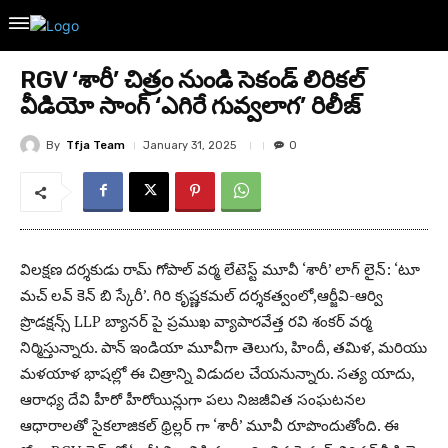
RGV ‘శారీ’ చిత్రం నుండి సెకండ్ లిరికల్
వీడియో సాంగ్ ‘ఎగిరే గువ్వలాగ’ రిలీజ్
By
Tfja Team
January 31, 2025
0
విలక్షణ దర్శకుడు రామ్ గోపాల్ వర్మ లేటెస్ట్ మూవీ ‘శారీ’ లాగ్ లైన్: ‘టూ
మచ్ లవ్ కెన్ బి స్కేరీ’. గిరి కృష్ణకమల్ దర్శకత్వంలో,ఆర్జీవి-ఆర్వి
ప్రొడక్షన్స్ LLP బ్యానర్ పై ప్రముఖ వ్యాపారవేత్త రవి శంకర్ వర్మ
నిర్మిస్తున్నారు. పాన్ ఇండియా మూవీగా తెలుగు, హిందీ, తమిళ, మరియు
మళయాళ భాషల్లో ఈ చిత్రాన్ని విడుదల చేయనున్నారు. సత్య యాదు,
ఆరాధ్య దేవి హీరో హీరోయిన్లుగా పలు నిజజీవిత సంఘటనల
ఆధారాలతో సైకలాజికల్ థ్రిల్లర్ గా ‘శారీ’ మూవీ రూపొందుతోంది. ఈ