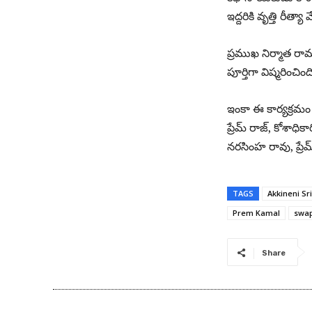
ఇద్దరికి వృత్తి రీ
ప్రముఖ నిర్మాత ర
పూర్తిగా విష్మరిం
ఇంకా ఈ కార్యక్రమ
ప్రేమ్ రాజ్, కోశాధికా
నరసింహ రావు, ప్రేమ్
TAGS
Akkineni Sr
Prem Kamal
swa
Share