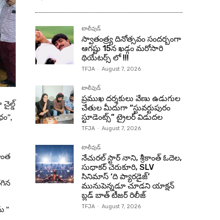
టాలీవుడ్
స్వాతంత్ర్య దినోత్సవం సందర్బంగా
ఆగష్టు 15న ఖడ్గం మరోసారి
థియేటర్స్ లో !!!
TFJA
-
August 7, 2026
టాలీవుడ్
ప్రముఖ దర్శకులు వేణు ఉడుగుల
ైల్డ్
చేతుల మీదుగా “స్టువర్టుపురం
ధం”,
స్టూడెంట్స్” ట్రైలర్ విడుదల
TFJA
-
August 7, 2026
టాలీవుడ్
ొంత
నేచురల్ స్టార్ నాని, శ్రీకాంత్ ఓదెల,
సుధాకర్ చెరుకూరి, SLV
సినిమాస్ ‘ది ప్యారడైజ్’
గిన
మునుపెన్నడూ చూడని యాక్షన్
బ్లడ్ బాత్ టీజర్ రిలీజ్
TFJA
-
August 7, 2026
ు ”