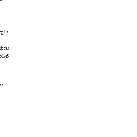
నారు.
్షుడు
ి యల్
ao