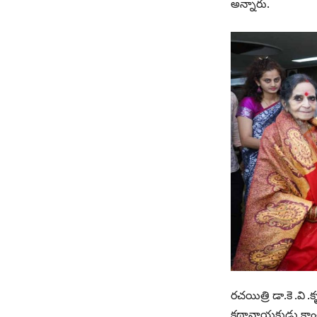
అన్నారు.
రచయిత్రి డా.కె .వి
కథానాయకుడు కాంతార