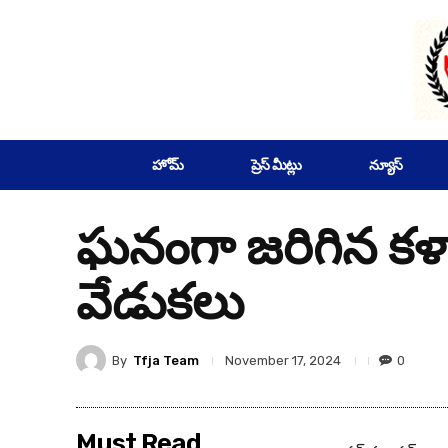
SUBSCRIBE
హోమ్
ప్రెస్ మీట్లు
న్యూస్
ఘనంగా జరిగిన కళ
వేడుకలు
By
Tfja Team
0
November 17, 2024
Must Read