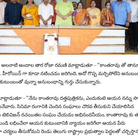
టి, అలనాటి అందాల తార రోజా రమణి మాట్లాడుతూ – “కాంతరావు తో తానూ చ
ుండా.. హీరోయిన్ గా కూడా నటించడం జరిగింది. అదో గొప్ప మర్చిపోలేని అనుబం
టుంబంతో వున్నా అనుబంధాన్ని గుర్తు చేసుకున్నారు.
మాట్లాడుతూ – “నేను కాంతరావు దత్తపుత్రికను, ఎందుకంటె ఆయన నన్ను స
ేవారు. సినిమా రంగానికి చెందిన సంఘాలు చొరవ తీసుకుని చేయాలిసిన
ెలుగు టెలివిజన్ రచయితల సంఘం చేయడం అభినందనీయం. కాంతారావు కు త
వం నుండి లభించేలా ఆయన కుటుంబానికి న్యాయం జరిగేలా ఆయన పేరు
చర్యలు తీసుకోమని రెండు తెలుగు రాష్ట్రాల ప్రభుత్వాల పెద్దలతో చర్చిస్తాన