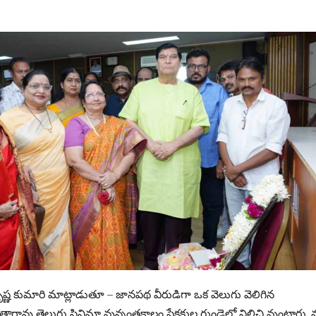
 .కృష్ణ కుమారి మాట్లాడుతూ – జానపథ వీరుడిగా ఒక వెలుగు వెలిగిన
ావు తెలుగు సినిమా వున్నంతకాలం ప్రేక్షకుల గుండెల్లో నిలిచి వుంటారు.