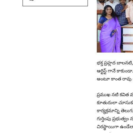
భక్త ప్రహ్లద బాలన
ఆర్టిస్ట్ గానే కాక
అంటూ కాంత రావు కు
ప్రముఖ నటి కవిత 
కూతురులా చూసుకున
కార్యక్రమాన్ని త
గుర్తింపు ప్రభుత్
చిరస్థాయిగా ఉండేలా 