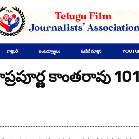
గ్యాలరీ
ఇంటర్వ్యూలు
ఓటిటి న్యూస్
YOUTU
ాప్రపూర్ణ కాంతరావు 