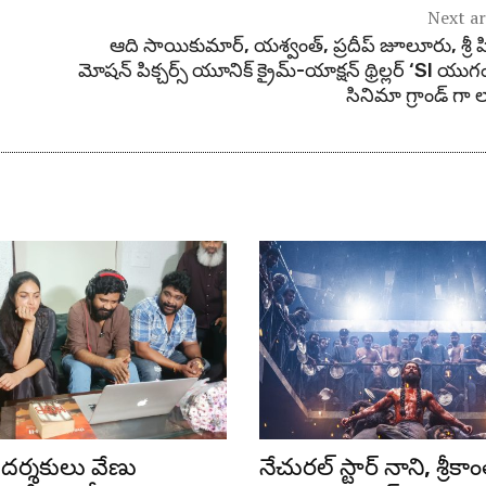
Next ar
ఆది సాయికుమార్‌, యశ్వంత్, ప్రదీప్ జూలూరు, శ్రీ 
మోషన్ పిక్చర్స్ యూనిక్ క్రైమ్-యాక్షన్ థ్రిల్లర్ ‘SI యుగ
సినిమా గ్రాండ్ గా 
దర్శకులు వేణు
నేచురల్ స్టార్ నాని, శ్రీకాం