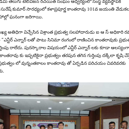
డమీ తెలుగు టెలివిజన్ రచయిత సంఘం ఆధ్వర్యంలో సంస్థ వ్యవస్థాపక
ల సురేష్ కుమార్ సారధ్యంలో కళాప్రపూర్ణ కాంతరావు 101వ జయంతి వేడుక
 హాల్లో ఘనంగా జరిగాయి.
ుఖ్య అతిధిగా విచ్చేసిన విశ్రాంత ప్రభుత్వ సలహాదారుడు ఐ ఆ స్ అధికారి
 “ఎన్టీర్ ఎన్నార్ లతో పాటు సినిమా రంగంలో రాణించిన కాంతరావుకు ప్రభు
్తింపు రాలేదు. పురస్కారాల విషయంలో ఎన్టీర్ ఎన్నార్ లకు కూడా ఆలస్యంగ
. కాంతరావు కు ఇప్పటికైనా ప్రభుత్వం తరపున తగిన గుర్తింపు దక్కేలా కృషి చేస్
ప్రభుత్వం లో వున్నంతకాలం కాంతరావు తో ఏర్పడిన పరిచయం చివరివరకు
రు.