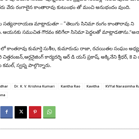
త్యా వేరు వేరు రంగాలైన కాంతారావు కుటుంభం తో మంచి అనుభందం వుంది.
ామ సత్యనారాయణ మాట్లాడుతూ – “తెలుగు సినిమా రంగం కాంతారావు ని
చింది. ఆయనకు సముచిత గౌరవం కలిగేలా సినిమా పెద్దలతో మాట్లాడతాను.”అన్
ం లో కాంతరావు కుమార్తె సుశీల, కుమారుడు రాజా, రచయితల సంఘం అధ్యక
రి చిత్తరంజన్,ఆర్గనైజింగ్ కార్యదర్శి ఆర్ డి యస్ ప్రకాష్, అక్కినేని శ్రీధర్, కె వ
 కమల్, స్వప్న పాల్గొన్నారు.
idhar
Dr. K. V. Krishna Kumari
Kantha Rao
Kavitha
KVYal Narasimha R
pna