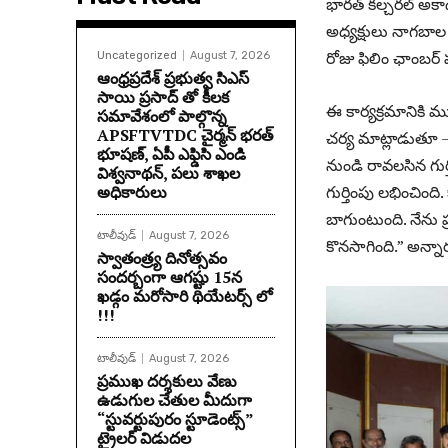
భారత్ కల్చరల్ అకా
అధ్యక్షులు నాగబా
రోజు ఫిలిం ఛాంబర్
Uncategorized
August 7, 2026
ఆంధ్రప్రదేశ్ ప్రభుత్వ సిఎస్
సాయి ప్రసాద్ తో కీలక
ఈ కార్యక్రమానికి మ
సమావేశంలో పాల్గొన్న
APSFTVTDC చైర్మన్ భరత్
చర్య మాట్లాడుతూ –
భూషణ్, ఏపీ ఎఫ్డిసి ఎండి
నుండి రావలసిన గుర
విశ్వనాథన్, పలు శాఖల
అధికారులు
గుర్తింపు లభించింది
బాగుంటుంది. నేను 
టాలీవుడ్
August 7, 2026
కొనసాగింది.” అన్నా
స్వాతంత్ర్య దినోత్సవం
సందర్బంగా ఆగష్టు 15న
ఖడ్గం మరోసారి థియేటర్స్ లో
!!!
టాలీవుడ్
August 7, 2026
ప్రముఖ దర్శకులు వేణు
ఉడుగుల చేతుల మీదుగా
“స్టువర్టుపురం స్టూడెంట్స్”
ట్రైలర్ విడుదల