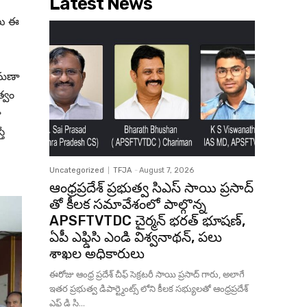
Latest News
లు ఈ
 రమణా
త్వం
ా
తే
Uncategorized
TFJA
-
August 7, 2026
ఆంధ్రప్రదేశ్ ప్రభుత్వ సిఎస్ సాయి ప్రసాద్
తో కీలక సమావేశంలో పాల్గొన్న
APSFTVTDC చైర్మన్ భరత్ భూషణ్,
ఏపీ ఎఫ్డిసి ఎండి విశ్వనాథన్, పలు
శాఖల అధికారులు
ఈరోజు ఆంధ్ర ప్రదేశ్ చీఫ్ సెక్రటరీ సాయి ప్రసాద్ గారు, అలాగే
ఇతర ప్రభుత్వ డిపార్ట్మెంట్స్ లోని కీలక సభ్యులతో ఆంధ్రప్రదేశ్
ఎఫ్ డి సి...