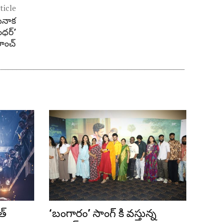
ticle
పినాక
ంధర్’
లాంచ్
త్
‘బంగారం’ సాంగ్ కి వస్తున్న