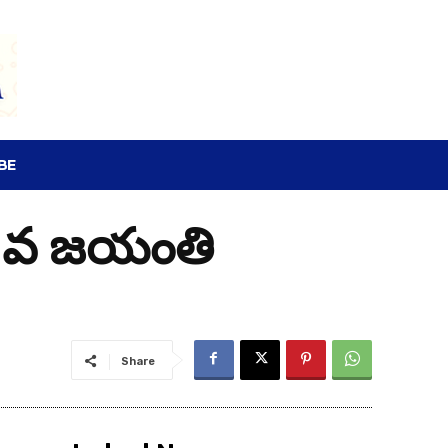
SEARCH
BE
101వ జయంతి
Share