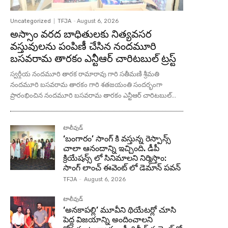
Uncategorized
TFJA
-
August 6, 2026
అస్సాం వరద బాధితులకు నిత్యవసర
వస్తువులను పంపిణీ చేసిన నందమూరి
బసవరామ తారకం ఎన్టీఆర్ చారిటబుల్ ట్రస్ట్
స్వర్గీయ నందమూరి తారక రామారావు గారి సతీమణి శ్రీమతి
నందమూరి బసవరామ తారకం గారి శతజయంతి సందర్భంగా
ప్రారంభించిన నందమూరి బసవరామ తారకం ఎన్టీఆర్ చారిటబుల్...
టాలీవుడ్
‘బంగారం’ సాంగ్ కి వస్తున్న రెస్పాన్స్
చాలా ఆనందాన్ని ఇచ్చింది. డీపీ
క్రియేషన్స్ లో సినిమాలని నిర్మిస్తాం:
సాంగ్ లాంచ్ ఈవెంట్ లో డెమాన్ పవన్
TFJA
-
August 6, 2026
టాలీవుడ్
‘అనకాపల్లి’ మూవీని థియేటర్లో చూసి
పెద్ద విజయాన్ని అందించాలని