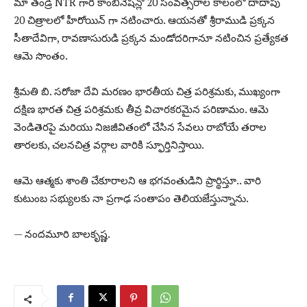
మా తండ్రి NTR గారి కాంబినేషన్లో 20 సంవత్సరాల కాలంలో దాదాపు
20 చిత్రాలలో హీరోయిన్ గా నటించారు. ఆయనతో శ్రీరాముడి ప్రక్కన
సీతాదేవిగా, రావణాసురుడి ప్రక్కన మండోదరిగానూ నటించిన ప్రత్యేకత
ఆమె సొంతం.
శ్రీమతి బి. సరోజా దేవి మరణం భారతీయ చిత్ర పరిశ్రమకు, ముఖ్యంగా
దక్షిణ భారత చిత్ర పరిశ్రమకు తీవ్ర విచారకరమైన పరిణామం. ఆమె
వెండితెరపై మరియు నిజజీవితంలో చేసిన సేవలు రాబోయే తరాల
తారలకు, చలనచిత్ర వర్గాల వారికి స్ఫూర్తినిస్తాయి.
ఆమె ఆత్మకు శాంతి చేకూరాలని ఆ భగవంతుడిని ప్రార్థిస్తూ.. వారి
కుటుంబ సభ్యులకు నా ప్రగాఢ సంతాపం తెలియజేస్తున్నాను.
— నందమూరి బాలకృష్ణ.