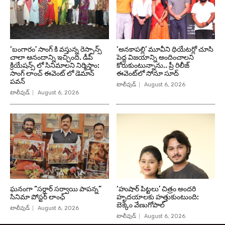
‘బంగారం’ సాంగ్ కి వస్తున్న రెస్పాన్స్
‘అనకాపల్లి’ మూవీని థియేటర్లో చూసి
చాలా ఆనందాన్ని ఇచ్చింది. డీపీ
పెద్ద విజయాన్ని అందించాలని
క్రియేషన్స్ లో సినిమాలని నిర్మిస్తాం:
కోరుకుంటున్నాను.. ప్రీ రిలీజ్
సాంగ్ లాంచ్ ఈవెంట్ లో డెమాన్
ఈవెంట్‌లో సోనూ సూద్
పవన్
టాలీవుడ్
August 6, 2026
టాలీవుడ్
August 6, 2026
ఘనంగా “సర్దార్ సర్వాయి పాపన్న”
‘హుషార్‌ పిట్టలు’ చిత్రం అందరి
సినిమా పోస్టర్ లాంఛ్
హృదయాలకు హత్తుకుంటుంది:
బెక్కెం వేణుగోపాల్‌
టాలీవుడ్
August 6, 2026
టాలీవుడ్
August 6, 2026