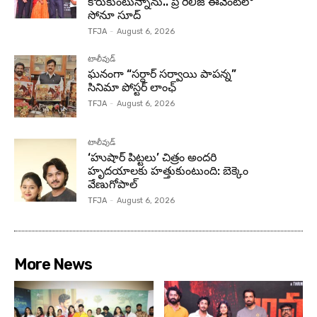
కోరుకుంటున్నాను.. ప్రీ రిలీజ్ ఈవెంట్‌లో
సోనూ సూద్
TFJA
-
August 6, 2026
టాలీవుడ్
ఘనంగా “సర్దార్ సర్వాయి పాపన్న”
సినిమా పోస్టర్ లాంఛ్
TFJA
-
August 6, 2026
టాలీవుడ్
‘హుషార్‌ పిట్టలు’ చిత్రం అందరి
హృదయాలకు హత్తుకుంటుంది: బెక్కెం
వేణుగోపాల్‌
TFJA
-
August 6, 2026
More News