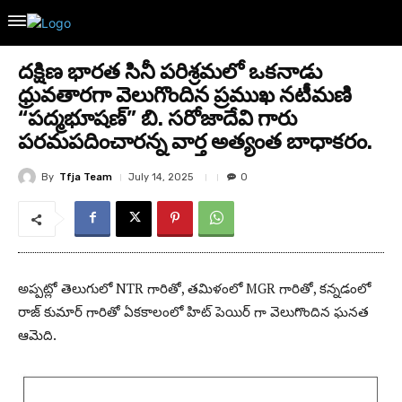
దక్షిణ భారత సినీ పరిశ్రమలో ఒకనాడు
ధ్రువతారగా వెలుగొందిన ప్రముఖ నటీమణి
“పద్మభూషణ్” బి. సరోజాదేవి గారు
పరమపదించారన్న వార్త అత్యంత బాధాకరం.
By
Tfja Team
July 14, 2025
0
అప్పట్లో తెలుగులో NTR గారితో, తమిళంలో MGR గారితో, కన్నడంలో
రాజ్ కుమార్ గారితో ఏకకాలంలో హిట్ పెయిర్ గా వెలుగొందిన ఘనత
ఆమెది.