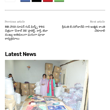
Previous article
Next article
RB చౌదరి సూపర్ గుడ్ ఫిల్మ్స్ 99వ
శ్రీమతి బి.సరోజాదేవి గారి ఆత్మకు శాంతి
చిత్రంగా ‘విశాల్ 35’ ప్రాజెక్ట్.. కార్తీ, జీవా
చేకూరాలి
ముఖ్య అతిథులుగా ఘనంగా పూజా
కార్యక్రమాలు
Latest News