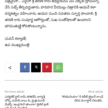
చిత్రమైనా… ఏదైనా శ్రీ తరణి గారు అధ్యయనం చేసి చక్కటి డ్రాయింగ్స్
వేసి సెట్స్ తీర్చిదిద్దుతారు. హరిహర వీరమల్లు చిత్రానికి ఆయనే కళా
దర్శకత్వం వహించారు. ఆయన నుంచి నవతరం స్ఫూర్తి పొందాలి. శ్రీ
తరణి గారు సంపూర్ణ ఆరోగ్యంతో, సుఖ సంతోషాలతో ఉండాలని
భగవంతుణ్ణి కోరుకొంటున్నాను.
(పవన్ కళ్యాణ్)
ఉప ముఖ్యమంత్రి
Previous article
Next article
ఎనర్జిటిక్ స్టార్ రామ్ పోతినేని, భాగ్యశ్రీ
“కొదమసింహం” రీ రిలీజ్ ట్రైలర్ లాంఛ్
బోర్సే, మహేష్ బాబు పి, మైత్రి మూవీ
చేసిన మెగాస్టార్ చిరంజీవి..
మేకర్స్ ‘ఆంధ్ర కింగ్ తాలూకా’ టైటిల్ ట్రాక్