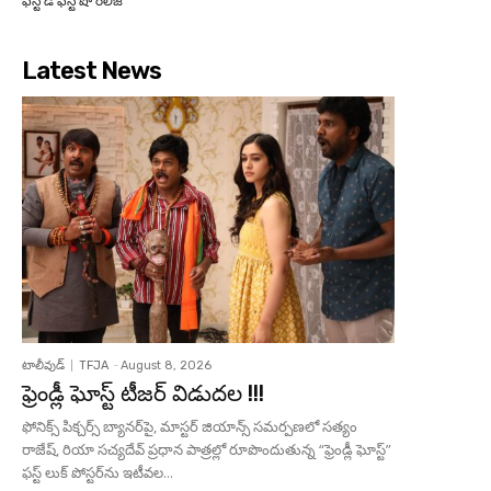
ఫస్ట్ డే ఫస్ట్ షో రిలీజ్
Latest News
టాలీవుడ్
TFJA
-
August 8, 2026
ఫ్రెండ్లీ ఘోస్ట్ టీజర్ విడుదల !!!
ఫోనిక్స్ పిక్చర్స్ బ్యానర్‌పై, మాస్టర్ జియాన్స్ సమర్పణలో సత్యం
రాజేష్, రియా సచ్యదేవ్ ప్రధాన పాత్రల్లో రూపొందుతున్న “ఫ్రెండ్లీ ఘోస్ట్”
ఫస్ట్ లుక్ పోస్టర్‌ను ఇటీవల...