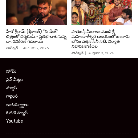
హీరో శ్రీరామ్ (శ్రీకాంత్) “ది మేజ్”
పాతబస్తీ మీరాలం మండి శ్రీ
చిత్రంతో దర్శకుడిగా ప్రతిభ చాటనున్న
మహంకాళేశ్వర ఆలయంలో బంగారు
డా. రవికిరణ్ గడలాయ్
బోనం ఎత్తిన సినీ నటి, నిర్మాత
నిహారిక కొణిదెల
టాలీవుడ్
August 8, 2026
టాలీవుడ్
August 8, 2026
హోమ్
ప్రెస్ మీట్లు
న్యూస్
గ్యాలరీ
ఇంటర్వ్యూలు
ఓటిటి న్యూస్
Youtube