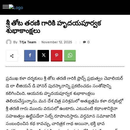
శ్రీ తోట తరణి గారికి హృదయపూర్వక
శుభాకాంక్షలు
By
Tfja Team
November 12, 2025
0
ప్రముఖ కళా దర్శకులు శ్రీ తోట తరణి గారికి ఫ్రాన్స్ ప్రభుత్వం చెవాలియర్‌
డె లా లీజియన్‌ డి హానర్ పురస్కారాన్ని ప్రకటించడం సంతోషాన్ని
కలిగించింది. ఆయనకు హృదయపూర్వక శుభాకాంక్షలు
తెలియచేస్తున్నాను. మన దేశ చిత్ర పరిశ్రమలో అత్యుత్తమ కళా దర్శకుల్లో
శ్రీ తరణి గారు ముందు వరుసలో ఉంటారు. ఎటువంటి కథాంశానికైనా
సహజత్వం ఉట్టిపడేలా సెట్స్ రూపొందిస్తారు. వర్తమాన సమాజానికి
సంబంధించిన కథ కావచ్చు, చారిత్రక గాథ అయినా, భక్తి భావ