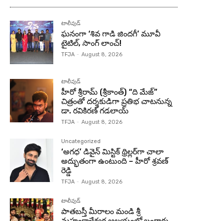
టాలీవుడ్
ఘనంగా ‘శివ గాడి జింద‌గీ’ మూవీ
టైటిల్, సాంగ్ లాంచ్!
TFJA
-
August 8, 2026
టాలీవుడ్
హీరో శ్రీరామ్ (శ్రీకాంత్) “ది మేజ్”
చిత్రంతో దర్శకుడిగా ప్రతిభ చాటనున్న
డా. రవికిరణ్ గడలాయ్
TFJA
-
August 8, 2026
Uncategorized
‘అగధ’ డివైన్ మిస్టిక్ థ్రిల్లర్‌గా చాలా
అద్భుతంగా ఉంటుంది – హీరో శ్రవణ్
రెడ్డి
TFJA
-
August 8, 2026
టాలీవుడ్
పాతబస్తీ మీరాలం మండి శ్రీ
మహంకాళేశ్వర ఆలయంలో బంగారు