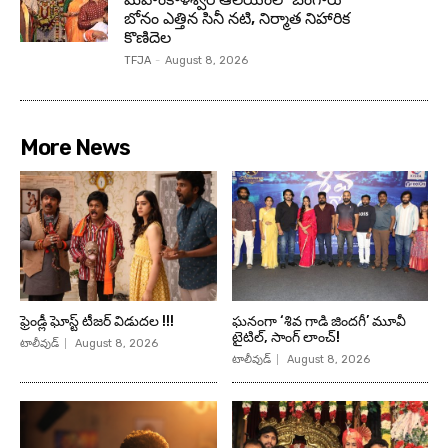
బోనం ఎత్తిన సినీ నటి, నిర్మాత నిహారిక
కొణిదెల
TFJA
-
August 8, 2026
More News
ఫ్రెండ్లీ ఘోస్ట్ టీజర్ విడుదల !!!
ఘనంగా ‘శివ గాడి జింద‌గీ’ మూవీ
టైటిల్, సాంగ్ లాంచ్!
టాలీవుడ్
August 8, 2026
టాలీవుడ్
August 8, 2026