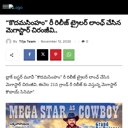
“కొదమసింహం” రీ రిలీజ్ ట్రైలర్ లాంఛ్ చేసిన
మెగాస్టార్ చిరంజీవి..
By
Tfja Team
November 12, 2025
0
బ్లాక్ బస్టర్ మూవీ “కొదమసింహం” రీ రిలీజ్ ట్రైలర్ లాంఛ్ చేసిన
మెగాస్టార్ చిరంజీవి. ఈ‌నెల 21న గ్రాండ్ రీ రిలీజ్ కు వస్తున్న మెగాస్టార్
కౌబాయ్ సినిమా”