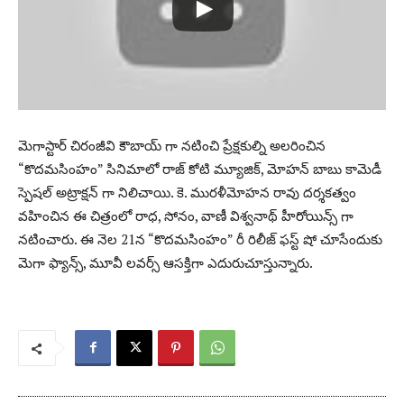
మెగాస్టార్ చిరంజీవి కౌబాయ్ గా నటించి ప్రేక్షకుల్ని అలరించిన
“కొదమసింహం” సినిమాలో రాజ్ కోటి మ్యూజిక్, మోహన్ బాబు కామెడీ
స్పెషల్ అట్రాక్షన్ గా నిలిచాయి. కె. మురళీమోహన రావు దర్శకత్వం
వహించిన ఈ చిత్రంలో రాధ, సోనం, వాణీ విశ్వనాథ్ హీరోయిన్స్ గా
నటించారు. ఈ నెల 21న “కొదమసింహం” రీ రిలీజ్ ఫస్ట్ షో చూసేందుకు
మెగా ఫ్యాన్స్, మూవీ లవర్స్ ఆసక్తిగా ఎదురుచూస్తున్నారు.