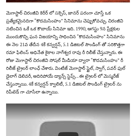
మెగాస్టార్ చిరంజీవి కెరీర్ లో సక్సెస్, జానర్ పరంగా చూస్తే ఒక
ప్రత్యేకమైనదిగా “కొదమసింహం” సినిమాను చెప్పుకోవచ్చు. చిరంజీవి
నటించిన ఒకే ఒక కౌబాయ్ సినిమా ఇది. 1990, ఆగస్టు 9న ప్రేక్షకుల
ముందుకొచ్చి ఘన విజయాన్ని సాధించిన “కొదమసింహం” సినిమాను
ఈ నెల 21వ తేదీన 4కే కన్వర్షన్, 5.1 డిజిటల్ సౌండింగ్ తో సరికొత్తగా
రమా ఫిలింస్ అధినేత కైకాల నాగేశ్వర రావు రీ రిలీజ్ చేస్తున్నారు. ఈ
రోజు మెగాస్టార్ చిరంజీవి సోషల్ మీడియా ద్వారా “కొదమసింహం” రీ
రిలీజ్ ట్రైలర్ లాంఛ్ చేశారు. వింటేజ్ మెగాస్టార్ స్టైల్, స్వాగ్, పవర్ ఫుల్
డైలాగ్ డెలివరీ, అదిరిపోయే డ్యాన్స్ స్టెప్స్…ఈ ట్రైలర్ లో మెస్మరేజ్
చేస్తున్నాయి. 4కే కన్వర్షన్ క్వాలిటీ, 5.1 డిజిటల్ సౌండింగ్ ట్రైలర్ ను
రిపీటెడ్ గా చూసేలా ఉన్నాయి.