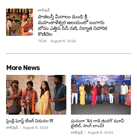
టాలీవుడ్
పాతబస్తీ మీరాలం మండి శ్రీ
మహంకాళేశ్వర ఆలయంలో బంగారు
బోనం ఎత్తిన సినీ నటి, నిర్మాత నిహారిక
కొణిదెల
TFJA
-
August 8, 2026
More News
ఫ్రెండ్లీ ఘోస్ట్ టీజర్ విడుదల !!!
ఘనంగా ‘శివ గాడి జింద‌గీ’ మూవీ
టైటిల్, సాంగ్ లాంచ్!
టాలీవుడ్
August 8, 2026
టాలీవుడ్
August 8, 2026