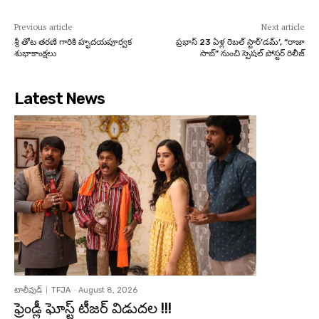
Previous article
Next article
శ్రీ తోట తరణి గారికి హృదయపూర్వక
ప్రభాస్ 23 ఏళ్ల రెబల్ స్టార్’డమ్’, “రాజా
శుభాకాంక్షలు
సాబ్” నుంచి స్పెషల్ పోస్టర్ రిలీజ్
Latest News
టాలీవుడ్
TFJA
-
August 8, 2026
ఫ్రెండ్లీ ఘోస్ట్ టీజర్ విడుదల !!!