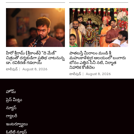
హీరో శ్రీరామ్ (శ్రీకాంత్) “ది మేజ్”
పాతబస్తీ మీరాలం మండి శ్రీ
చిత్రంతో దర్శకుడిగా ప్రతిభ చాటనున్న
మహంకాళేశ్వర ఆలయంలో బంగారు
డా. రవికిరణ్ గడలాయ్
బోనం ఎత్తిన సినీ నటి, నిర్మాత
నిహారిక కొణిదెల
టాలీవుడ్
August 8, 2026
టాలీవుడ్
August 8, 2026
హోమ్
ప్రెస్ మీట్లు
న్యూస్
గ్యాలరీ
ఇంటర్వ్యూలు
ఓటిటి న్యూస్