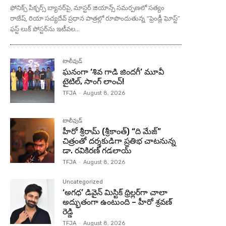
ఫోనిక్స్ పిక్చర్స్ బ్యానర్‌పై, మాస్టర్ జియాన్స్ సమర్పణలో సత్యం
రాజేష్, రియా సచ్యదేవ్ ప్రధాన పాత్రల్లో రూపొందుతున్న “ఫ్రెండ్లీ ఘోస్ట్”
ఫస్ట్ లుక్ పోస్టర్‌ను ఇటీవల...
టాలీవుడ్
ఘనంగా ‘శివ గాడి జింద‌గీ’ మూవీ
టైటిల్, సాంగ్ లాంచ్!
TFJA
-
August 8, 2026
టాలీవుడ్
హీరో శ్రీరామ్ (శ్రీకాంత్) “ది మేజ్”
చిత్రంతో దర్శకుడిగా ప్రతిభ చాటనున్న
డా. రవికిరణ్ గడలాయ్
TFJA
-
August 8, 2026
Uncategorized
‘అగధ’ డివైన్ మిస్టిక్ థ్రిల్లర్‌గా చాలా
అద్భుతంగా ఉంటుంది – హీరో శ్రవణ్
రెడ్డి
TFJA
-
August 8, 2026