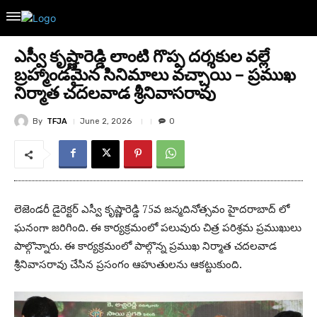
ఎస్వీ కృష్ణారెడ్డి లాంటి గొప్ప దర్శకుల వల్లే
బ్రహ్మాండమైన సినిమాలు వచ్చాయి – ప్రముఖ
నిర్మాత చదలవాడ శ్రీనివాసరావు
By
TFJA
June 2, 2026
0
లెజెండరీ డైరెక్టర్ ఎస్వీ కృష్ణారెడ్డి 75వ జన్మదినోత్సవం హైదరాబాద్ లో
ఘనంగా జరిగింది. ఈ కార్యక్రమంలో పలువురు చిత్ర పరిశ్రమ ప్రముఖులు
పాల్గొన్నారు. ఈ కార్యక్రమంలో పాల్గొన్న ప్రముఖ నిర్మాత చదలవాడ
శ్రీనివాసరావు చేసిన ప్రసంగం ఆహుతులను ఆకట్టుకుంది.