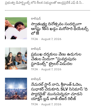
ప్రభుత్వ డిపార్ట్మెంట్స్ లోని కీలక సభ్యులతో ఆంధ్రప్రదేశ్ ఎఫ్ డి సి...
టాలీవుడ్
స్వాతంత్ర్య దినోత్సవం సందర్బంగా
ఆగష్టు 15న ఖడ్గం మరోసారి థియేటర్స్
లో !!!
TFJA
-
August 7, 2026
టాలీవుడ్
ప్రముఖ దర్శకులు వేణు ఉడుగుల
చేతుల మీదుగా “స్టువర్టుపురం
స్టూడెంట్స్” ట్రైలర్ విడుదల
TFJA
-
August 7, 2026
టాలీవుడ్
నేచురల్ స్టార్ నాని, శ్రీకాంత్ ఓదెల,
సుధాకర్ చెరుకూరి, SLV సినిమాస్ ‘ది
ప్యారడైజ్’ మునుపెన్నడూ చూడని
యాక్షన్ బ్లడ్ బాత్ టీజర్ రిలీజ్
TFJA
-
August 7, 2026