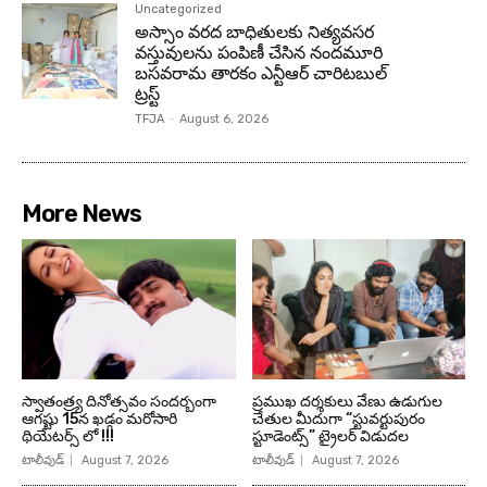
Uncategorized
అస్సాం వరద బాధితులకు నిత్యవసర
వస్తువులను పంపిణీ చేసిన నందమూరి
బసవరామ తారకం ఎన్టీఆర్ చారిటబుల్
ట్రస్ట్
TFJA
-
August 6, 2026
More News
స్వాతంత్ర్య దినోత్సవం సందర్బంగా
ప్రముఖ దర్శకులు వేణు ఉడుగుల
ఆగష్టు 15న ఖడ్గం మరోసారి
చేతుల మీదుగా “స్టువర్టుపురం
థియేటర్స్ లో !!!
స్టూడెంట్స్” ట్రైలర్ విడుదల
టాలీవుడ్
August 7, 2026
టాలీవుడ్
August 7, 2026