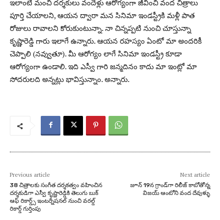
ఇలాంటి మంచి దర్శకులు వందేళ్లు ఆరోగ్యంగా జీవించి వంద చిత్రాలు
పూర్తి చేయాలని, ఆయన ద్వారా మన సినిమా ఇండస్ట్రీకి మళ్లీ పాత
రోజులు రావాలని కోరుకుంటున్నా. నా చిన్నప్పటి నుంచి చూస్తున్నా
కృష్ణారెడ్డి గారు ఇలాగే ఉన్నారు. ఆయన రహస్యం ఏంటో మా అందరికీ
చెప్పాలి (నవ్వుతూ). మీ ఆరోగ్యం లాగే సినిమా ఇండస్ట్రీ కూడా
ఆరోగ్యంగా ఉండాలి. ఇది ఎస్వీ గారి జన్మదినం కాదు మా ఇంట్లో మా
సోదరులది అన్నట్లు భావిస్తున్నాం. అన్నారు.
Previous article
Next article
38 చిత్రాలకు సంగీత దర్శకత్వం వహించిన
జూన్ 19న గ్రాండ్‌గా రిలీజ్ కాబోతోన్న
దర్శకుడిగా ఎస్వీ కృష్ణారెడ్డికి తెలుగు బుక్
విజయ్ ఆంటోని వంద దేవుళ్ళు
ఆఫ్ రికార్డ్స్ ఇంటర్నేషనల్ నుంచి వరల్డ్
రికార్డ్ గుర్తింపు