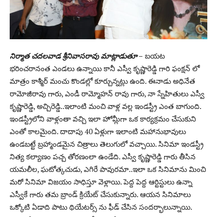
నిర్మాత చదలవాడ శ్రీనివాసరావు మాట్లాడుతూ
–
బయట
భరించరానంత ఎండలు ఉన్నాయి కానీ ఎస్వీ కృష్ణారెడ్డి గారి ఫంక్షన్ లో
మాత్రం కాశ్మీర్ మంచు కొండల్లో కూర్చున్నట్లు ఉంది. ఈనాడు అధినేత
రామోజీరావు గారు, ఎండీ రామ్మోహన్ రావు గారు, నా స్నేహితులు ఎస్వీ
కృష్ణారెడ్డి, అచ్చిరెడ్డి..ఇలాంటి మంచి వాళ్ల వల్ల ఇండస్ట్రీ ఎంత బాగుంది.
ఇండస్ట్రీలోని వాళ్లంతా వచ్చి ఇలా హోమ్లీగా ఒక కార్యక్రమం చేసుకుని
ఎంతో కాలమైంది. దాదాపు 40 ఏళ్లుగా ఇలాంటి మహానుభావులు
ఉండబట్టే బ్రహ్మాండమైన చిత్రాలు తెలుగులో వచ్చాయి. సినిమా ఇండస్ట్రీ
నిత్య కల్యాణం పచ్చ తోరణంలా ఉండేది. ఎస్వీ కృష్ణారెడ్డి గారు తీసిన
యమలీల, ఘటోత్కచుడు, ఎగిరే పావురమా..ఇలా ఒక సినిమాను మించి
మరో సినిమా విజయం సాధిస్తూ వెళ్లాయి. పెద్ద పెద్ద ఆర్టిస్టులు ఉన్నా
ఎస్వీకే గారు తమ బ్రాండ్ క్రియేట్ చేసుకున్నారు. ఆయన సినిమాలు
ఒక్కోటి ఏడాది పాటు థియేటర్స్ ను ఫీడ్ చేసిన సందర్భాలున్నాయి.