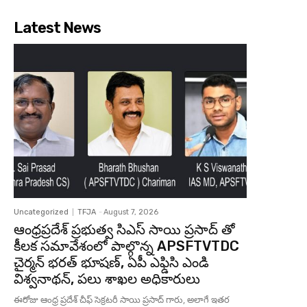
Latest News
Uncategorized
TFJA
-
August 7, 2026
ఆంధ్రప్రదేశ్ ప్రభుత్వ సిఎస్ సాయి ప్రసాద్ తో
కీలక సమావేశంలో పాల్గొన్న APSFTVTDC
చైర్మన్ భరత్ భూషణ్, ఏపీ ఎఫ్డిసి ఎండి
విశ్వనాథన్, పలు శాఖల అధికారులు
ఈరోజు ఆంధ్ర ప్రదేశ్ చీఫ్ సెక్రటరీ సాయి ప్రసాద్ గారు, అలాగే ఇతర