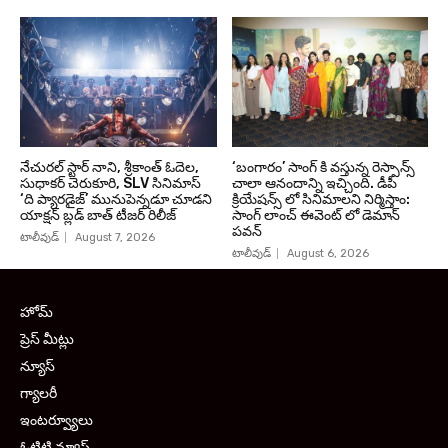
నేచురల్ స్టార్ నాని, శ్రీకాంత్ ఓదెల,
‘బంగారం’ సాంగ్ కి వస్తున్న రెస్పాన్స్
సుధాకర్ చెరుకూరి, SLV సినిమాస్
చాలా ఆనందాన్ని ఇచ్చింది. డీపీ
‘ది ప్యారడైజ్’ మునుపెన్నడూ చూడని
క్రియేషన్స్ లో సినిమాలని నిర్మిస్తాం:
యాక్షన్ బ్లడ్ బాత్ టీజర్ రిలీజ్
సాంగ్ లాంచ్ ఈవెంట్ లో డెమాన్
పవన్
టాలీవుడ్
August 7, 2026
టాలీవుడ్
August 6, 2026
హోమ్
ప్రెస్ మీట్లు
న్యూస్
గ్యాలరీ
ఇంటర్వ్యూలు
ఓటిటి న్యూస్