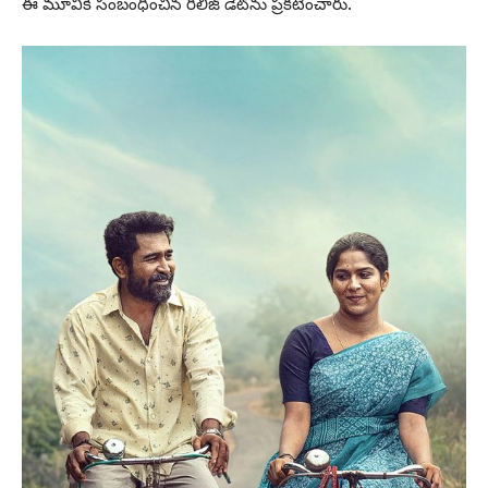
ఈ మూవీకి సంబంధించిన రిలీజ్ డేట్‌‌ను ప్రకటించారు.