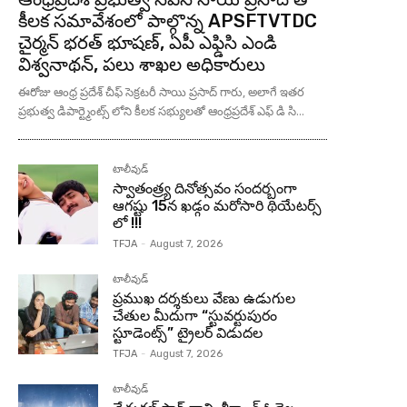
కీలక సమావేశంలో పాల్గొన్న APSFTVTDC
చైర్మన్ భరత్ భూషణ్, ఏపీ ఎఫ్డిసి ఎండి
విశ్వనాథన్, పలు శాఖల అధికారులు
ఈరోజు ఆంధ్ర ప్రదేశ్ చీఫ్ సెక్రటరీ సాయి ప్రసాద్ గారు, అలాగే ఇతర
ప్రభుత్వ డిపార్ట్మెంట్స్ లోని కీలక సభ్యులతో ఆంధ్రప్రదేశ్ ఎఫ్ డి సి...
టాలీవుడ్
స్వాతంత్ర్య దినోత్సవం సందర్బంగా
ఆగష్టు 15న ఖడ్గం మరోసారి థియేటర్స్
లో !!!
TFJA
-
August 7, 2026
టాలీవుడ్
ప్రముఖ దర్శకులు వేణు ఉడుగుల
చేతుల మీదుగా “స్టువర్టుపురం
స్టూడెంట్స్” ట్రైలర్ విడుదల
TFJA
-
August 7, 2026
టాలీవుడ్