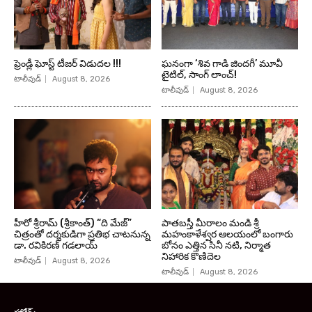
ఫ్రెండ్లీ ఘోస్ట్ టీజర్ విడుదల !!!
ఘనంగా ‘శివ గాడి జింద‌గీ’ మూవీ
టైటిల్, సాంగ్ లాంచ్!
టాలీవుడ్
August 8, 2026
టాలీవుడ్
August 8, 2026
హీరో శ్రీరామ్ (శ్రీకాంత్) “ది మేజ్”
పాతబస్తీ మీరాలం మండి శ్రీ
చిత్రంతో దర్శకుడిగా ప్రతిభ చాటనున్న
మహంకాళేశ్వర ఆలయంలో బంగారు
డా. రవికిరణ్ గడలాయ్
బోనం ఎత్తిన సినీ నటి, నిర్మాత
నిహారిక కొణిదెల
టాలీవుడ్
August 8, 2026
టాలీవుడ్
August 8, 2026