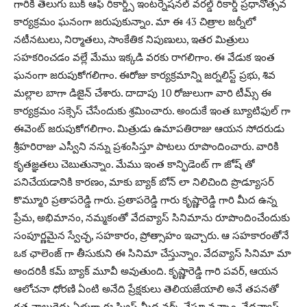
గారికి తెలుగు బుక్ ఆఫ్ రికార్డ్స్ ఇంటర్నేషనల్ వరల్డ్ రికార్డ్ ప్రధానోత్సవ
కార్యక్రమం ఘనంగా జరుపుకున్నాం. మా ఈ 43 చిత్రాల జర్నీలో
నటీనటులు, నిర్మాతలు, సాంకేతిక నిపుణులు, ఇతర మిత్రులు
సహకరించడం వల్లే మేము ఇక్కడి వరకు రాగలిగాం. ఈ వేడుక ఇంత
ఘనంగా జరుపుకోగలిగాం. ఈరోజు కార్యక్రమాన్ని జర్నలిస్ట్ ప్రభు, శివ
మల్లాల బాగా డిజైన్ చేశారు. దాదాపు 10 రోజులుగా వారి టీమ్స్ ఈ
కార్యక్రమం సక్సెస్ చేసేందుకు శ్రమించారు. అందుకే ఇంత బ్యూటిఫుల్ గా
ఈవెంట్ జరుపుకోగలిగాం. మిత్రుడు ఉమాపతిరాజు ఆయన సోదరుడు
శ్రీహరిరాజు ఎస్వీని నన్ను ప్రశంసిస్తూ పాటలు రూపొందించారు. వారికి
కృతజ్ఞతలు చెబుతున్నాం. మేము ఇంత కాన్ఫిడెంట్ గా జోష్ తో
పనిచేయడానికి కారణం, మాకు బ్యాక్ బోన్ లా నిలిచింది ప్రొడ్యూసర్
కొమ్మూరి ప్రతాపరెడ్డి గారు. ప్రతాపరెడ్డి గారు కృష్ణారెడ్డి గారి మీద ఉన్న
ప్రేమ, అభిమానం, నమ్మకంతో వేదవ్యాస్ సినిమాను రూపొందించేందుకు
సంపూర్ణమైన స్వేచ్ఛ, సహకారం, ప్రోత్సాహం ఇచ్చారు. ఆ సహకారంతోనే
ఒక ఛాలెంజ్ గా తీసుకుని ఈ సినిమా చేస్తున్నాం. వేదవ్యాస్ సినిమా మా
అందరికీ కమ్ బ్యాక్ మూవీ అవుతుంది. కృష్ణారెడ్డి గారి పవర్, ఆయన
ఆలోచనా ధోరణి ఏంటి అనేది ప్రేక్షకులు తెలియజేయాలి అనే తపనతో
గత నాలుగైదు ఏళ్లుగా ఈ స్క్రిప్ట్ మీద వర్క్ చేస్తూ వచ్చాం. వేదవ్యాస్