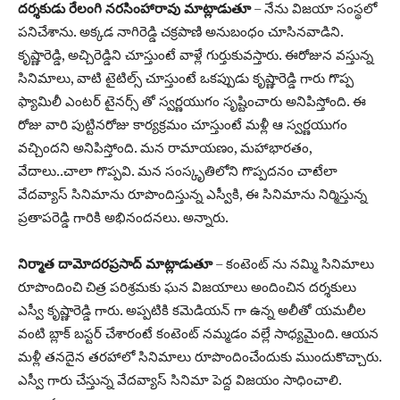
దర్శకుడు రేలంగి నరసింహారావు మాట్లాడుతూ
– నేను విజయా సంస్థలో
పనిచేశాను. అక్కడ నాగిరెడ్డి చక్రపాణి అనుబంధం చూసినవాడిని.
కృష్ణారెడ్డి, అచ్చిరెడ్డిని చూస్తుంటే వాళ్లే గుర్తుకువస్తారు. ఈరోజున వస్తున్న
సినిమాలు, వాటి టైటిల్స్ చూస్తుంటే ఒకప్పుడు కృష్ణారెడ్డి గారు గొప్ప
ఫ్యామిలీ ఎంటర్ టైనర్స్ తో స్వర్ణయుగం సృష్టించారు అనిపిస్తోంది. ఈ
రోజు వారి పుట్టినరోజు కార్యక్రమం చూస్తుంటే మళ్లీ ఆ స్వర్ణయుగం
వచ్చిందని అనిపిస్తోంది. మన రామాయణం, మహాభారతం,
వేదాలు..చాలా గొప్పవి. మన సంస్కృతిలోని గొప్పదనం చాటేలా
వేదవ్యాస్ సినిమాను రూపొందిస్తున్న ఎస్వీకి, ఈ సినిమాను నిర్మిస్తున్న
ప్రతాపరెడ్డి గారికి అభినందనలు. అన్నారు.
నిర్మాత దామోదరప్రసాద్ మాట్లాడుతూ
– కంటెంట్ ను నమ్మి సినిమాలు
రూపొందించి చిత్ర పరిశ్రమకు ఘన విజయాలు అందించిన దర్శకులు
ఎస్వీ కృష్ణారెడ్డి గారు. అప్పటికి కమెడియన్ గా ఉన్న అలీతో యమలీల
వంటి బ్లాక్ బస్టర్ చేశారంటే కంటెంట్ నమ్మడం వల్లే సాధ్యమైంది. ఆయన
మళ్లీ తనదైన తరహాలో సినిమాలు రూపొందించేందుకు ముందుకొచ్చారు.
ఎస్వీ గారు చేస్తున్న వేదవ్యాస్ సినిమా పెద్ద విజయం సాధించాలి.