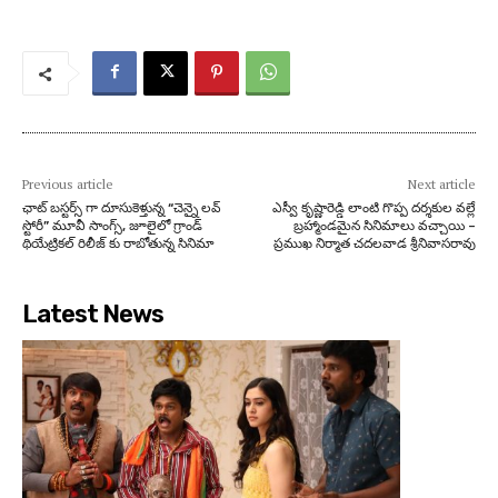
Previous article
Next article
ఛాట్ బస్టర్స్ గా దూసుకెళ్తున్న “చెన్నై లవ్
ఎస్వీ కృష్ణారెడ్డి లాంటి గొప్ప దర్శకుల వల్లే
స్టోరీ” మూవీ సాంగ్స్, జూలైలో గ్రాండ్
బ్రహ్మాండమైన సినిమాలు వచ్చాయి –
థియేట్రికల్ రిలీజ్ కు రాబోతున్న సినిమా
ప్రముఖ నిర్మాత చదలవాడ శ్రీనివాసరావు
Latest News