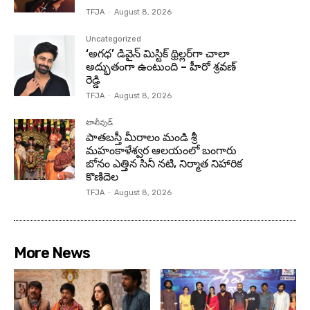
TFJA
-
August 8, 2026
Uncategorized
‘అగధ’ డివైన్ మిస్టిక్ థ్రిల్లర్‌గా చాలా
అద్భుతంగా ఉంటుంది – హీరో శ్రవణ్
రెడ్డి
TFJA
-
August 8, 2026
టాలీవుడ్
పాతబస్తీ మీరాలం మండి శ్రీ
మహంకాళేశ్వర ఆలయంలో బంగారు
బోనం ఎత్తిన సినీ నటి, నిర్మాత నిహారిక
కొణిదెల
TFJA
-
August 8, 2026
More News