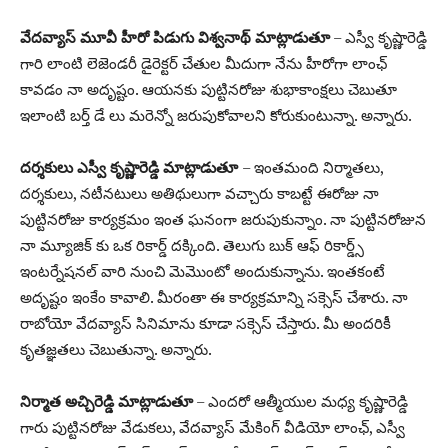
వేదవ్యాస్ మూవీ హీరో పిడుగు విశ్వనాథ్ మాట్లాడుతూ
– ఎస్వీ కృష్ణారెడ్డి
గారి లాంటి లెజెండరీ డైరెక్టర్ చేతుల మీదుగా నేను హీరోగా లాంఛ్
కావడం నా అదృష్టం. ఆయనకు పుట్టినరోజు శుభాకాంక్షలు చెబుతూ
ఇలాంటి బర్త్ డే లు మరెన్నో జరుపుకోవాలని కోరుకుంటున్నా. అన్నారు.
దర్శకులు ఎస్వీ కృష్ణారెడ్డి మాట్లాడుతూ
– ఇంతమంది నిర్మాతలు,
దర్శకులు, నటీనటులు అతిథులుగా వచ్చారు కాబట్టే ఈరోజు నా
పుట్టినరోజు కార్యక్రమం ఇంత ఘనంగా జరుపుకున్నాం. నా పుట్టినరోజున
నా మ్యూజిక్ కు ఒక రికార్డ్ దక్కింది. తెలుగు బుక్ ఆఫ్ రికార్డ్స్
ఇంటర్నేషనల్ వారి నుంచి మెమొంటో అందుకున్నాను. ఇంతకంటే
అదృష్టం ఇంకేం కావాలి. మీరంతా ఈ కార్యక్రమాన్ని సక్సెస్ చేశారు. నా
రాబోయో వేదవ్యాస్ సినిమాను కూడా సక్సెస్ చేస్తారు. మీ అందరికీ
కృతజ్ఞతలు చెబుతున్నా. అన్నారు.
నిర్మాత అచ్చిరెడ్డి మాట్లాడుతూ
– ఎందరో ఆత్మీయుల మధ్య కృష్ణారెడ్డి
గారు పుట్టినరోజు వేడుకలు, వేదవ్యాస్ మేకింగ్ వీడియో లాంఛ్, ఎస్వీ