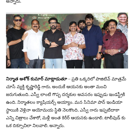
అన్నారు.
నిర్మాత అశోక్ కుమార్ మాట్లాడుతూ
– ప్రతి ఒక్కరిలో పాజిటివ్ మాత్రమే
చూసే వ్యక్తి కృష్ణారెడ్డి గారు. అందుకే ఆయనకు అంతా మంచి
జరుగుతుంది. ఎస్వీ లాంటి గొప్ప దర్శకుల అవసరం ఇప్పుడు ఇండస్ట్రీకి
ఉంది. నిర్మాతలం క్యాషియర్స్ అయ్యాం. మన సినిమా పాన్ ఇండియా
స్థాయికి వెళ్లినా అయోమయ స్థితి నెలకొంది. ఎస్వీ గారు ఇప్పటిదాకా
ఎన్ని చిత్రాలు చేశారో, మళ్లీ అంత కెరీర్ ఆయనకు ఉండాలి. టాలీవుడ్ కు
ఒక దిక్సూచిలా నిలవాలి. అన్నారు.