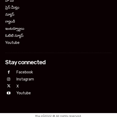
హోమ్
ప్రెస్ మీట్లు
న్యూస్
గ్యాలరీ
ఇంటర్వ్యూలు
ఓటిటి న్యూస్
Youtube
Stay connected
Facebook
Instagram
X
Youtube
tfja.in|2022 @ All rights reserved.