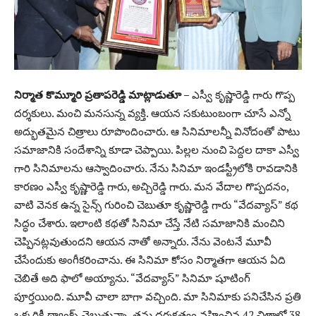
నిర్మాత కొమ్మూరి ప్రతాపరెడ్డి మాట్లాడుతూ –
ఎస్వీ కృష్ణారెడ్డి గారు గొప్ప
దర్శకులు. మంచి మనసున్న వ్యక్తి. ఆయన సకుటుంబంగా చూసే ఎన్నో
అద్భుతమైన చిత్రాలు రూపొందించారు. ఆ సినిమాలన్నీ వినోదంతో పాటు
సమాజానికి సందేశాన్ని కూడా చెప్పాయి. పిల్లల నుంచి పెద్దల దాకా ఎస్వీ
గారి సినిమాలను ఆస్వాదించారు. నేను సినిమా ఇండస్ట్రీలోకి రావడానికి
కారణం ఎస్వీ కృష్ణారెడ్డి గారు, అచ్చిరెడ్డి గారు. మన వేదాల గొప్పదనం,
వాటి వెనక ఉన్న సైన్స్ గురించి చెబుతూ కృష్ణారెడ్డి గారు “వేదవ్యాస్” కథ
సిద్ధం చేశారు. ఇలాంటి కథతో సినిమా చేస్తే నేటి సమాజానికి మంచిని
చెప్పినట్లవుతుందని ఆయన నాతో అన్నారు. నేను వెంటనే మూవీ
చేసేందుకు అంగీకరించాను. ఈ సినిమా కోసం నిర్మాతగా ఆయన ఏది
చెబితే అది ఫాలో అయ్యాను. “వేదవ్యాస్” సినిమా షూటింగ్
పూర్తయింది. మూవీ చాలా బాగా వచ్చింది. మా సినిమాకు పనిచేసిన ప్రతి
ఒక్కరికీ థ్యాంక్స్ చెబుతున్నా. తను దర్శకత్వం వహించిన 42 చిత్రాల్లో 38