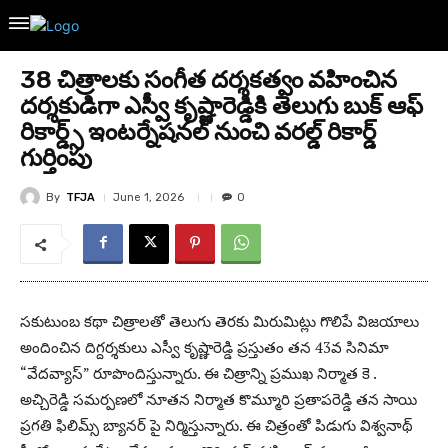
38 చిత్రాలకు సంగీత దర్శకత్వం వహించిన
దర్శకుడిగా ఎస్వీ కృష్ణారెడ్డికి తెలుగు బుక్ ఆఫ్
రికార్డ్స్ ఇంటర్నేషనల్ నుంచి వరల్డ్ రికార్డ్
గుర్తింపు
By
TFJA
June 1, 2026
0
సకుటుంబ కథా చిత్రాలతో తెలుగు తెరకు మిరుమిట్లు గొలిపే విజయాలు
అందించిన దిగ్దర్శకులు ఎస్వీ కృష్ణారెడ్డి ప్రస్తుతం తన 43వ సినిమా
“వేదవ్యాస్” రూపొందిస్తున్నారు. ఈ చిత్రాన్ని ప్రముఖ నిర్మాత కె .
అచ్చిరెడ్డి సమర్పణలో నూతన నిర్మాత కొమ్మూరి ప్రతాపరెడ్డి తన సాయి
ప్రగతి ఫిలిమ్స్ బ్యానర్ పై నిర్మిస్తున్నారు. ఈ చిత్రంతో పిడుగు విశ్వనాథ్