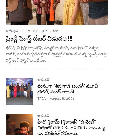
టాలీవుడ్
TFJA
-
August 8, 2026
ఫ్రెండ్లీ ఘోస్ట్ టీజర్ విడుదల !!!
ఫోనిక్స్ పిక్చర్స్ బ్యానర్‌పై, మాస్టర్ జియాన్స్ సమర్పణలో సత్యం
రాజేష్, రియా సచ్యదేవ్ ప్రధాన పాత్రల్లో రూపొందుతున్న “ఫ్రెండ్లీ ఘోస్ట్”
ఫస్ట్ లుక్ పోస్టర్‌ను ఇటీవల...
టాలీవుడ్
ఘనంగా ‘శివ గాడి జింద‌గీ’ మూవీ
టైటిల్, సాంగ్ లాంచ్!
TFJA
-
August 8, 2026
టాలీవుడ్
హీరో శ్రీరామ్ (శ్రీకాంత్) “ది మేజ్”
చిత్రంతో దర్శకుడిగా ప్రతిభ చాటనున్న
డా. రవికిరణ్ గడలాయ్