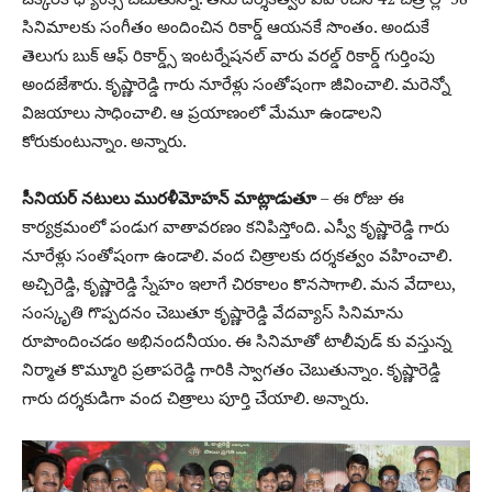
సినిమాలకు సంగీతం అందించిన రికార్డ్ ఆయనకే సొంతం. అందుకే
తెలుగు బుక్ ఆఫ్ రికార్డ్స్ ఇంటర్నేషనల్ వారు వరల్డ్ రికార్డ్ గుర్తింపు
అందజేశారు. కృష్ణారెడ్డి గారు నూరేళ్లు సంతోషంగా జీవించాలి. మరెన్నో
విజయాలు సాధించాలి. ఆ ప్రయాణంలో మేమూ ఉండాలని
కోరుకుంటున్నాం. అన్నారు.
సీనియర్ నటులు మురళీమోహన్ మాట్లాడుతూ
– ఈ రోజు ఈ
కార్యక్రమంలో పండుగ వాతావరణం కనిపిస్తోంది. ఎస్వీ కృష్ణారెడ్డి గారు
నూరేళ్లు సంతోషంగా ఉండాలి. వంద చిత్రాలకు దర్శకత్వం వహించాలి.
అచ్చిరెడ్డి, కృష్ణారెడ్డి స్నేహం ఇలాగే చిరకాలం కొనసాగాలి. మన వేదాలు,
సంస్కృతి గొప్పదనం చెబుతూ కృష్ణారెడ్డి వేదవ్యాస్ సినిమాను
రూపొందించడం అభినందనీయం. ఈ సినిమాతో టాలీవుడ్ కు వస్తున్న
నిర్మాత కొమ్మూరి ప్రతాపరెడ్డి గారికి స్వాగతం చెబుతున్నాం. కృష్ణారెడ్డి
గారు దర్శకుడిగా వంద చిత్రాలు పూర్తి చేయాలి. అన్నారు.