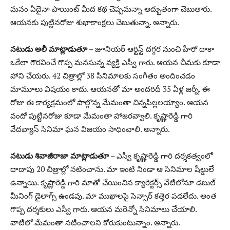
మనం ఏదైనా పాయింట్ మీద కథ చెప్పమన్నా అద్భుతంగా చెబుతారు.
ఆయనకు పుట్టినరోజు శుభాకాంక్షలు చెబుతున్నా. అన్నారు.
నటుడు అలీ మాట్లాడుతూ
– జూనియర్ ఆర్టిస్ట్ దగ్గర నుంచి హీరో దాకా
ఒకేలా గౌరవించే గొప్ప మనసున్న వ్యక్తి ఎస్వీ గారు. ఆయన చీమకు కూడా
హాని చేయరు. 42 చిత్రాల్లో 38 సినిమాలకు సంగీతం అందించడం
మామూలు విషయం కాదు. ఆయనతో మా అందరిదీ 35 ఏళ్ల జర్నీ. ఈ
రోజు ఈ కార్యక్రమంలో పాల్గొన్న మేమంతా చిన్నపిల్లలయ్యాం. ఆయన
వందో పుట్టినరోజు కూడా మేమంతా హాజరవ్వాలి. కృష్ణారెడ్డి గారి
వేదవ్యాస్ సినిమా ఘన విజయం సాధించాలి. అన్నారు.
నటుడు శివాజీరాజా మాట్లాడుతూ
– ఎస్వీ కృష్ణారెడ్డి గారి దర్శకత్వంలో
దాదాపు 20 చిత్రాల్లో నటించాను. మా ఇంటి నిండా ఆ సినిమాల షీల్డులే
ఉన్నాయి. కృష్ణారెడ్డి గారి మాతో చేయించిన క్యారెక్టర్స్ వేటిలోనూ డబుల్
మీనింగ్ డైలాగ్స్ ఉండవు. మా ముఖాలపై సెన్సార్ కత్తెర పడలేదు. అంత
గొప్ప దర్శకులు ఎస్వీ గారు. ఆయన మరెన్నో సినిమాలు చేయాలి.
వాటిలో మేమంతా నటించాలని కోరుకుంటున్నాం. అన్నారు.