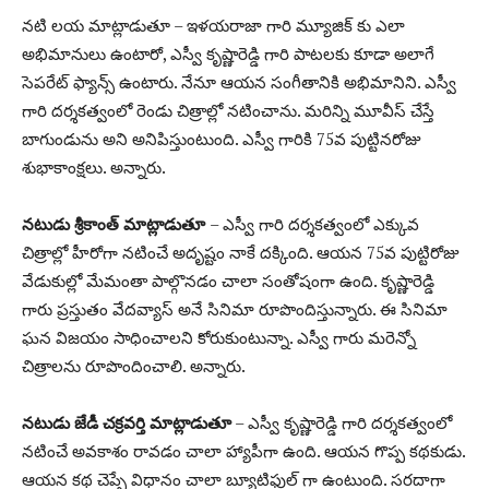
నటి లయ మాట్లాడుతూ – ఇళయరాజా గారి మ్యూజిక్ కు ఎలా
అభిమానులు ఉంటారో, ఎస్వీ కృష్ణారెడ్డి గారి పాటలకు కూడా అలాగే
సెపరేట్ ఫ్యాన్స్ ఉంటారు. నేనూ ఆయన సంగీతానికి అభిమానిని. ఎస్వీ
గారి దర్శకత్వంలో రెండు చిత్రాల్లో నటించాను. మరిన్ని మూవీస్ చేస్తే
బాగుండును అని అనిపిస్తుంటుంది. ఎస్వీ గారికి 75వ పుట్టినరోజు
శుభాకాంక్షలు. అన్నారు.
నటుడు శ్రీకాంత్ మాట్లాడుతూ
– ఎస్వీ గారి దర్శకత్వంలో ఎక్కువ
చిత్రాల్లో హీరోగా నటించే అదృష్టం నాకే దక్కింది. ఆయన 75వ పుట్టిరోజు
వేడుకుల్లో మేమంతా పాల్గొనడం చాలా సంతోషంగా ఉంది. కృష్ణారెడ్డి
గారు ప్రస్తుతం వేదవ్యాస్ అనే సినిమా రూపొందిస్తున్నారు. ఈ సినిమా
ఘన విజయం సాధించాలని కోరుకుంటున్నా. ఎస్వీ గారు మరెన్నో
చిత్రాలను రూపొందించాలి. అన్నారు.
నటుడు జేడీ చక్రవర్తి మాట్లాడుతూ
– ఎస్వీ కృష్ణారెడ్డి గారి దర్శకత్వంలో
నటించే అవకాశం రావడం చాలా హ్యాపీగా ఉంది. ఆయన గొప్ప కథకుడు.
ఆయన కథ చెప్పే విధానం చాలా బ్యూటిఫుల్ గా ఉంటుంది. సరదాగా