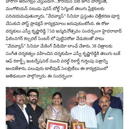
హీరోగా అరంగేట్రం చేస్తుండగా…కొరియన్ నటి జూన్ హ్యూంజీ,
మంగోలియన్ నటుడు షరన్ బోల్డ్ సెగ్మెంట్ తెలుగు ప్రేక్షకులకు
పరిచయమవుతున్నారు. “వేదవ్యాస్” సినిమా ప్రస్తుతం చిత్రీకరణ పూర్తి
చేసుకుని పోస్ట్ ప్రొడక్షన్ కార్యక్రమాలు జరుపుకుంటోంది. ఈ రోజు
దర్శకులు ఎస్వీ కృష్ణారెడ్డి 75వ జన్మదినోత్సవం సందర్భంగా హైదరాబాద్
ఫిలింనగర్ కల్చరల్ సెంటర్ లో పుట్టినరోజు వేడుకలతో పాటు
“వేదవ్యాస్” సినిమా మేకింగ్ వీడియో లాంఛ్ చేశారు. 38 చిత్రాలకు
సంగీత దర్శకత్వం వహించిన దర్శకుడిగా ఎస్వీ కృష్ణారెడ్డికి తెలుగు బుక్
ఆఫ్ రికార్డ్స్ ఇంటర్నేషనల్ నుంచి వరల్డ్ రికార్డ్ గుర్తింపు పత్రాన్ని
అందజేశారు. పలువురు టాలీవుడ్ సెలబ్రిటీలు ఈ కార్యక్రమంలో
అతిథులుగా పాల్గొన్నారు. ఈ సందర్భంగా