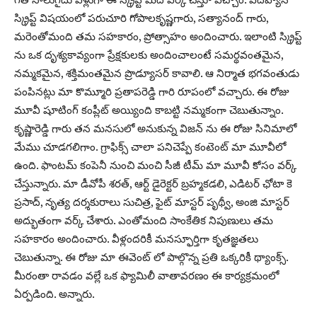
స్క్రిప్ట్ విషయంలో పరుచూరి గోపాలకృష్ణగారు, సత్యానంద్ గారు,
మరెంతోమంది తమ సహకారం, ప్రోత్సాహం అందించారు. ఇలాంటి స్క్రిప్ట్
ను ఒక దృశ్యకావ్యంగా ప్రేక్షకులకు అందించాలంటే సమర్థవంతమైన,
నమ్మకమైన, శక్తిమంతమైన ప్రొడ్యూసర్ కావాలి. ఆ నిర్మాత భగవంతుడు
పంపినట్లు మా కొమ్మూరి ప్రతాపరెడ్డి గారి రూపంలో వచ్చారు. ఈ రోజు
మూవీ షూటింగ్ కంప్లీట్ అయ్యింది కాబట్టి నమ్మకంగా చెబుతున్నాం.
కృష్ణారెడ్డి గారు తన మనసులో అనుకున్న విజన్ ను ఈ రోజు సినిమాలో
మేము చూడగలిగాం. గ్రాఫిక్స్ చాలా పనిచెప్పే కంటెంట్ మా మూవీలో
ఉంది. ఫాంటమ్ కంపెనీ నుంచి మంచి సీజీ టీమ్ మా మూవీ కోసం వర్క్
చేస్తున్నారు. మా డీవోపీ శరత్, ఆర్ట్ డైరెక్టర్ బ్రహ్మకడలి, ఎడిటర్ ఛోటా కె
ప్రసాద్, నృత్య దర్శకురాలు సుచిత్ర, ఫైట్ మాస్టర్ పృథ్వీ, అంజి మాస్టర్
అద్భుతంగా వర్క్ చేశారు. ఎంతోమంది సాంకేతిక నిపుణులు తమ
సహకారం అందించారు. వీళ్లందరికీ మనస్ఫూర్తిగా కృతజ్ఞతలు
చెబుతున్నా. ఈ రోజు మా ఈవెంట్ లో పాల్గొన్న ప్రతి ఒక్కరికీ థ్యాంక్స్.
మీరంతా రావడం వల్లే ఒక ఫ్యామిలీ వాతావరణం ఈ కార్యక్రమంలో
ఏర్పడింది. అన్నారు.