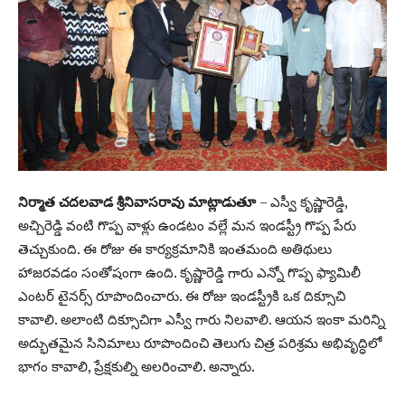
నిర్మాత చదలవాడ శ్రీనివాసరావు మాట్లాడుతూ
– ఎస్వీ కృష్ణారెడ్డి,
అచ్చిరెడ్డి వంటి గొప్ప వాళ్లు ఉండటం వల్లే మన ఇండస్ట్రీ గొప్ప పేరు
తెచ్చుకుంది. ఈ రోజు ఈ కార్యక్రమానికి ఇంతమంది అతిథులు
హాజరవడం సంతోషంగా ఉంది. కృష్ణారెడ్డి గారు ఎన్నో గొప్ప ఫ్యామిలీ
ఎంటర్ టైనర్స్ రూపొందించారు. ఈ రోజు ఇండస్ట్రీకి ఒక దిక్సూచి
కావాలి. అలాంటి దిక్సూచిగా ఎస్వీ గారు నిలవాలి. ఆయన ఇంకా మరిన్ని
అద్భుతమైన సినిమాలు రూపొందించి తెలుగు చిత్ర పరిశ్రమ అభివృద్ధిలో
భాగం కావాలి, ప్రేక్షకుల్ని అలరించాలి. అన్నారు.