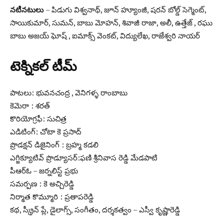
నటీనటులు
– పిడుగు విశ్వనాథ్, జూన్ హ్యూంజీ, షరన్ బోల్డ్ సెగ్మెంట్,
సాయికుమార్, సుమన్, బాబు మోహన్, శివాజీ రాజా, అలీ, ఉత్తేజ్ , రఘు
బాబు అజయ్ ఘోష్ , ఐమాక్స్ వెంకట్, విద్యులేఖ, రాజేశ్వరి నాయర్
టెక్నికల్ టీమ్
పాటలు: భువనచంద్ర , వెనిగళ్ళ రాంబాబు
కెమెరా : శరత్
కొరియోగ్రఫీ: సుచిత్ర
ఎడిటింగ్: చోటా కె ప్రసాద్
ప్రొడక్షన్ డిజైనింగ్ : బ్రహ్మ కడలి
ఎగ్జిక్యూటివ్ ప్రొడ్యూసర్:ఫణి శ్రీనివాస రెడ్డి మేడపాటి
పీఆర్ఓ – జర్నలిస్ట్ ప్రభు
సమర్పణ : కె అచ్చిరెడ్డి
నిర్మాత కొమ్మూరి : ప్రతాపరెడ్డి
కథ, స్క్రీన్ ప్లే, డైలాగ్స్, సంగీతం, దర్శకత్వం – ఎస్వీ కృష్ణారెడ్డి