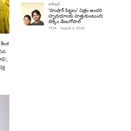
టాలీవుడ్
‘హుషార్‌ పిట్టలు’ చిత్రం అందరి
హృదయాలకు హత్తుకుంటుంది:
బెక్కెం వేణుగోపాల్‌
TFJA
-
August 6, 2026
 కీలక
ంచిన
ాప్’,
ర్ల