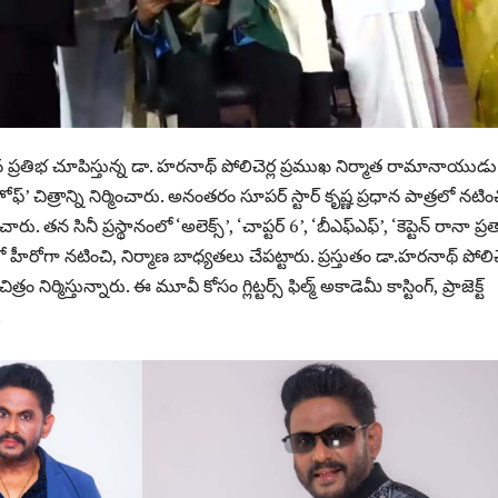
న ప్ర‌తిభ చూపిస్తున్న డా. హరనాథ్ పోలిచెర్ల ప్రముఖ నిర్మాత రామానాయుడు
ఫ్’ చిత్రాన్ని నిర్మించారు. అనంతరం సూపర్ స్టార్ కృష్ణ ప్రధాన పాత్రలో నటి
చారు. తన సినీ ప్రస్థానంలో ‘అలెక్స్’, ‘చాప్టర్ 6’, ‘బీఎఫ్ఎఫ్’, ‘కెప్టెన్ రానా ప్రత
ాలలో హీరోగా నటించి, నిర్మాణ బాధ్యతలు చేపట్టారు. ప్రస్తుతం డా.హరనాథ్ పోలిచె
రం నిర్మిస్తున్నారు. ఈ మూవీ కోసం గ్లిట్ట‌ర్స్ ఫిల్మ్ అకాడెమీ కాస్టింగ్, ప్రాజెక్ట్
.