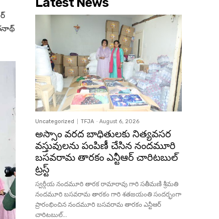
Latest News
ర్
రనాథ్
Uncategorized
TFJA
-
August 6, 2026
అస్సాం వరద బాధితులకు నిత్యవసర
వస్తువులను పంపిణీ చేసిన నందమూరి
బసవరామ తారకం ఎన్టీఆర్ చారిటబుల్
ట్రస్ట్
స్వర్గీయ నందమూరి తారక రామారావు గారి సతీమణి శ్రీమతి
నందమూరి బసవరామ తారకం గారి శతజయంతి సందర్భంగా
ప్రారంభించిన నందమూరి బసవరామ తారకం ఎన్టీఆర్
చారిటబుల్...