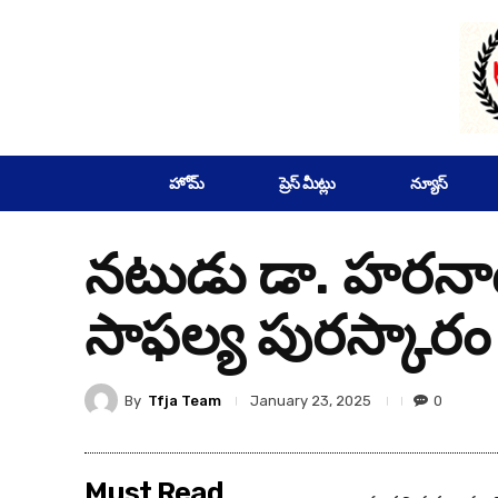
SUBSCRIBE
హోమ్
ప్రెస్ మీట్లు
న్యూస్
నటుడు డా. హరనాథ్
సాఫల్య పురస్కారం
By
Tfja Team
0
January 23, 2025
Must Read