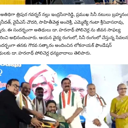
ిగా త్రిపుర గ‌వర్న‌ర్ నల్లు ఇంద్రసేనారెడ్డి, ప్ర‌ముఖ సినీ న‌టులు బ్ర‌హ్మ‌న
వనీద‌త్‌, వైవీఎస్ చౌద‌రి, సాహితీవెత్త అందెశ్రీ, ఎమ్మెల్యే గంటా శ్రీనివాసరావు,
్నారు. ఈ సంద‌ర్భంగా అతిథులు డా. హరనాథ్ పోలిచెర్ల ను జీవన సాఫల్య
ించి అభినందించారు. ఆయ‌న వైద్య రంగంలో, సినీ రంగంలో చేస్తున్న సేవ‌ల‌
‌ర్భంగా త‌న‌కు గౌర‌వ స‌త్కారం అందించిన‌ లోకనాయక్ ఫౌండేషన్
థుల‌కు డా. హరనాథ్ పోలిచెర్ల ధ‌న్య‌వాదాలు తెలిపారు.