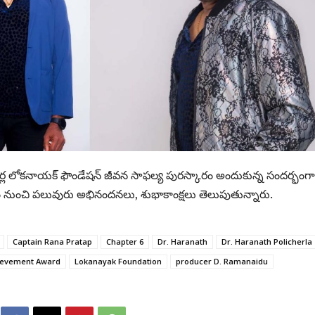
ర్ల లోకనాయక్ ఫౌండేషన్ జీవన సాఫల్య పురస్కారం అందుకున్న సంద‌ర్భంగా
 నుంచి ప‌లువురు అభినంద‌నలు, శుభాకాంక్ష‌లు తెలుపుతున్నారు.
Captain Rana Pratap
Chapter 6
Dr. Haranath
Dr. Haranath Policherla
hievement Award
Lokanayak Foundation
producer D. Ramanaidu