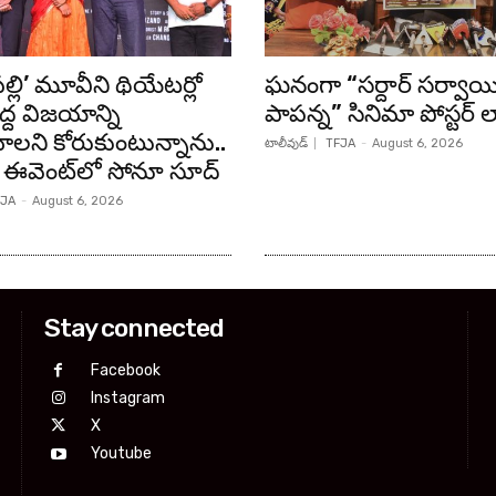
్లి’ మూవీని థియేటర్లో
ఘనంగా “సర్దార్ సర్వాయ
ద్ద విజయాన్ని
పాపన్న” సినిమా పోస్టర్ 
లని కోరుకుంటున్నాను..
టాలీవుడ్
TFJA
-
August 6, 2026
లీజ్ ఈవెంట్‌లో సోనూ సూద్
JA
-
August 6, 2026
Stay connected
Facebook
Instagram
X
Youtube