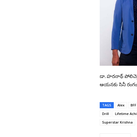
డా. హరనాథ్ పోలిచె
ఆయ‌న‌కు సినీ రంగం
TAGS
Alex
BFF
Drill
Lifetime Ac
Superstar Krishna