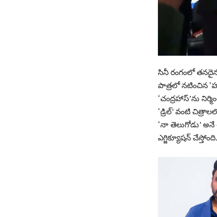
సినీ రంగంలో త‌న‌దై
పాత్రలో నటించిన ‘హో
‘చంద్రహాస్‌’ను నిర్మిం
‘డ్రిల్’ వంటి చిత్ర
‘నా తెలుగోడు’ అనే చిత్
ఎగ్జిక్యూషన్ చేస్తోంది