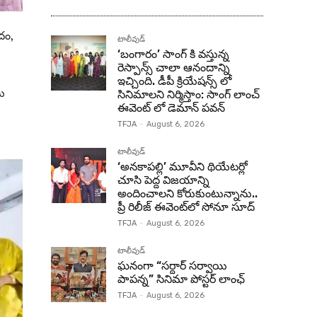
ందం,
టాలీవుడ్
‘బంగారం’ సాంగ్ కి వస్తున్న
రెస్పాన్స్ చాలా ఆనందాన్ని
ఇచ్చింది. డీపీ క్రియేషన్స్ లో
ను
సినిమాలని నిర్మిస్తాం: సాంగ్ లాంచ్
ఈవెంట్ లో డెమాన్ పవన్
TFJA
-
August 6, 2026
టాలీవుడ్
‘అనకాపల్లి’ మూవీని థియేటర్లో
చూసి పెద్ద విజయాన్ని
అందించాలని కోరుకుంటున్నాను..
ప్రీ రిలీజ్ ఈవెంట్‌లో సోనూ సూద్
TFJA
-
August 6, 2026
టాలీవుడ్
ఘనంగా “సర్దార్ సర్వాయి
పాపన్న” సినిమా పోస్టర్ లాంఛ్
TFJA
-
August 6, 2026