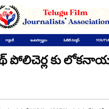
గ్యాలరీ
ఇంటర్వ్యూలు
ఓటిటి న్యూస్
YOUTU
 పోలిచెర్ల కు లోకనాయ