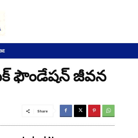
SEARCH
BE
క్ ఫౌండేషన్ జీవన
Share