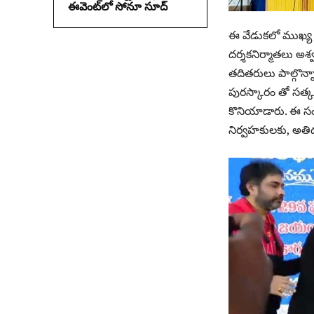
ఈవెంట్‌లో సోనూ సూద్
ఈ వేడుకలో ముఖ్య అతిథ
ద‌ర్శక‌నిర్మాత‌లు అశ్
త‌దిత‌రులు పాల్గొన
పురస్కారం తో సత్కర
కొనియాడారు. ఈ సంద
నిర్వ‌హ‌కుల‌కు, అతి