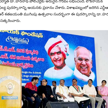
ర్మాత డా. హరనాథ్ పోలిచెర్లకు అరుదైన గౌర‌వం ల‌భించింది. లోకనాయక్
్య పురస్కారాన్ని ఆయ‌న‌కు ప్రదానం చేశారు. విశాఖపట్నంలో జ‌రిగిన‌ ఎన్టీఆ
్ఆర్ శతజయంతి ముగింపు ఉత్సవాల సందర్భంగా ఈ పురస్కారాన్ని డా. హ
 స‌త్క‌రించారు.