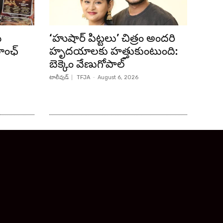
ి
‘హుషార్‌ పిట్టలు’ చిత్రం అందరి
లాంఛ్
హృదయాలకు హత్తుకుంటుంది:
బెక్కెం వేణుగోపాల్‌
టాలీవుడ్
TFJA
-
August 6, 2026