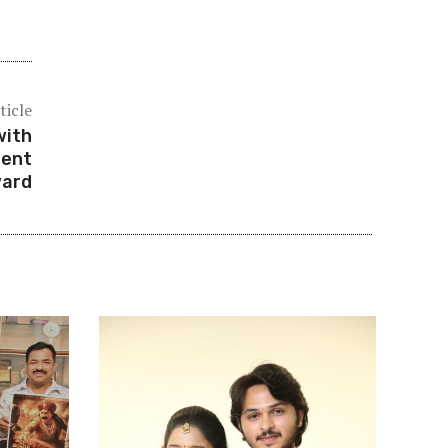
ticle
with
ment
ard