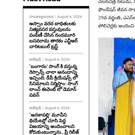
చలనచిత్ర నటుడు, ని
ఫౌండేషన్ జీవన సాఫల
29వ వర్థంతి, ఎఎన
Uncategorized
August 6, 2026
అస్సాం వరద బాధితులకు
పోలిచెర్లకు అందించి
నిత్యవసర వస్తువులను
పంపిణీ చేసిన నందమూరి
బసవరామ తారకం ఎన్టీఆర్
చారిటబుల్ ట్రస్ట్
టాలీవుడ్
August 6, 2026
‘బంగారం’ సాంగ్ కి వస్తున్న
రెస్పాన్స్ చాలా ఆనందాన్ని
ఇచ్చింది. డీపీ క్రియేషన్స్ లో
సినిమాలని నిర్మిస్తాం: సాంగ్
లాంచ్ ఈవెంట్ లో డెమాన్
పవన్
టాలీవుడ్
August 6, 2026
‘అనకాపల్లి’ మూవీని
థియేటర్లో చూసి పెద్ద
విజయాన్ని అందించాలని
కోరుకుంటున్నాను.. ప్రీ రిలీజ్