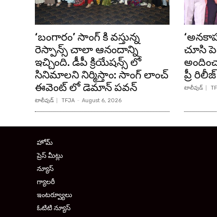
‘బంగారం’ సాంగ్ కి వస్తున్న
‘అనకాపల
రెస్పాన్స్ చాలా ఆనందాన్ని
చూసి పె
ఇచ్చింది. డీపీ క్రియేషన్స్ లో
అందించా
సినిమాలని నిర్మిస్తాం: సాంగ్ లాంచ్
ప్రీ రి
ఈవెంట్ లో డెమాన్ పవన్
టాలీవుడ్
TF
టాలీవుడ్
TFJA
-
August 6, 2026
హోమ్
ప్రెస్ మీట్లు
న్యూస్
గ్యాలరీ
ఇంటర్వ్యూలు
ఓటిటి న్యూస్