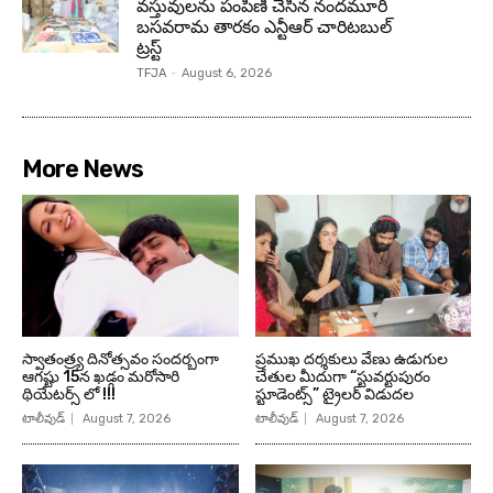
వస్తువులను పంపిణీ చేసిన నందమూరి
బసవరామ తారకం ఎన్టీఆర్ చారిటబుల్
ట్రస్ట్
TFJA
-
August 6, 2026
More News
స్వాతంత్ర్య దినోత్సవం సందర్బంగా
ప్రముఖ దర్శకులు వేణు ఉడుగుల
ఆగష్టు 15న ఖడ్గం మరోసారి
చేతుల మీదుగా “స్టువర్టుపురం
థియేటర్స్ లో !!!
స్టూడెంట్స్” ట్రైలర్ విడుదల
టాలీవుడ్
August 7, 2026
టాలీవుడ్
August 7, 2026