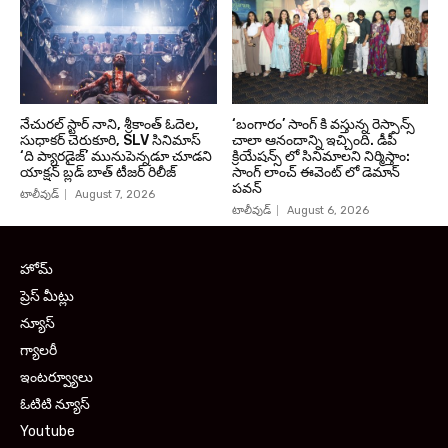
నేచురల్ స్టార్ నాని, శ్రీకాంత్ ఓదెల,
‘బంగారం’ సాంగ్ కి వస్తున్న రెస్పాన్స్
సుధాకర్ చెరుకూరి, SLV సినిమాస్
చాలా ఆనందాన్ని ఇచ్చింది. డీపీ
‘ది ప్యారడైజ్’ మునుపెన్నడూ చూడని
క్రియేషన్స్ లో సినిమాలని నిర్మిస్తాం:
యాక్షన్ బ్లడ్ బాత్ టీజర్ రిలీజ్
సాంగ్ లాంచ్ ఈవెంట్ లో డెమాన్
పవన్
టాలీవుడ్
August 7, 2026
టాలీవుడ్
August 6, 2026
హోమ్
ప్రెస్ మీట్లు
న్యూస్
గ్యాలరీ
ఇంటర్వ్యూలు
ఓటిటి న్యూస్
Youtube