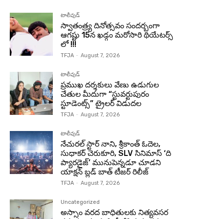
టాలీవుడ్
స్వాతంత్ర్య దినోత్సవం సందర్బంగా
ఆగష్టు 15న ఖడ్గం మరోసారి థియేటర్స్
లో !!!
TFJA
-
August 7, 2026
టాలీవుడ్
ప్రముఖ దర్శకులు వేణు ఉడుగుల
చేతుల మీదుగా “స్టువర్టుపురం
స్టూడెంట్స్” ట్రైలర్ విడుదల
TFJA
-
August 7, 2026
టాలీవుడ్
నేచురల్ స్టార్ నాని, శ్రీకాంత్ ఓదెల,
సుధాకర్ చెరుకూరి, SLV సినిమాస్ ‘ది
ప్యారడైజ్’ మునుపెన్నడూ చూడని
యాక్షన్ బ్లడ్ బాత్ టీజర్ రిలీజ్
TFJA
-
August 7, 2026
Uncategorized
అస్సాం వరద బాధితులకు నిత్యవసర