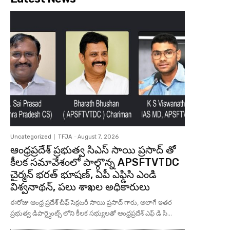
Uncategorized
TFJA
-
August 7, 2026
ఆంధ్రప్రదేశ్ ప్రభుత్వ సిఎస్ సాయి ప్రసాద్ తో
కీలక సమావేశంలో పాల్గొన్న APSFTVTDC
చైర్మన్ భరత్ భూషణ్, ఏపీ ఎఫ్డిసి ఎండి
విశ్వనాథన్, పలు శాఖల అధికారులు
ఈరోజు ఆంధ్ర ప్రదేశ్ చీఫ్ సెక్రటరీ సాయి ప్రసాద్ గారు, అలాగే ఇతర
ప్రభుత్వ డిపార్ట్మెంట్స్ లోని కీలక సభ్యులతో ఆంధ్రప్రదేశ్ ఎఫ్ డి సి...