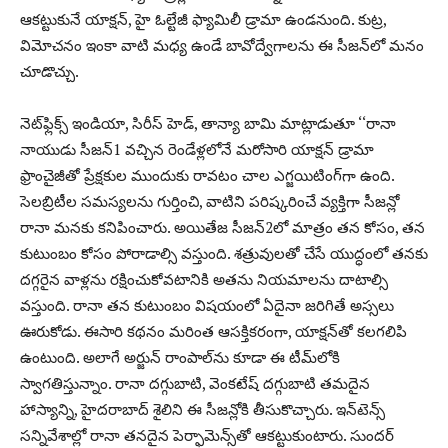
ఆక‌ట్టుకునే యాక్ష‌న్‌, హై ఓల్టేజీ ఫ్యామిలీ డ్రామా ఉండ‌నుంది. కుట్ర‌,
విమోచ‌నం ఇంకా వాటి మ‌ధ్య ఉండే బావోద్వేగాల‌ను ఈ సీజ‌న్‌లో మ‌నం
చూడొచ్చు.
నెట్‌ఫ్లిక్స్ ఇండియా, సిరీస్ హెడ్‌, తాన్యా బామి మాట్లాడుతూ ‘‘రానా
నాయుడు సీజన్1 వచ్చిన రెండేళ్లలోనే మరోసారి యాక్ష‌న్ డ్రామా
ఫ్రాంచైజీతో ప్రేక్ష‌కుల ముందుకు రావ‌టం చాల ఎగ్జ‌యిటింగ్‌గా ఉంది.
సెల‌బ్రిటీల స‌మ‌స్య‌ల‌ను గుర్తించి, వాటిని ప‌రిష్క‌రించే వ్య‌క్తిగా సీజ‌న్లో
రానా మ‌న‌కు క‌నిపించారు. అయితేజ సీజ‌న్‌2లో మాత్రం త‌న కోసం, త‌న
కుటుంబం కోసం పోరాడాల్సి వ‌స్తుంది. శత్రువులతో చేసే యుద్ధంలో త‌నకు
ద‌గ్గ‌రైన వాళ్ల‌ను ర‌క్షించుకోవ‌టానికి అత‌ను నియ‌మాల‌ను దాటాల్సి
వ‌స్తుంది. రానా త‌న కుటుంబం విష‌యంలో ఏదైనా జరిగితే అస్స‌లు
ఊరుకోడు. ఈసారి క‌థ‌నం మ‌రింత ఆస‌క్తిక‌రంగా, యాక్ష‌న్‌తో క‌లగలిపి
ఉంటుంది. అలాగే అర్జున్ రాంపాల్‌ను కూడా ఈ టీమ్‌లోకి
స్వాగ‌తిస్తున్నాం. రానా ద‌గ్గుబాటి, వెంక‌టేష్ ద‌గ్గుబాటి త‌మ‌దైన
హాస్యాన్ని, హైద‌రాబాద్ శైలిని ఈ సీజ‌న్లోకి తీసుకొచ్చారు. ఇన్‌టెన్స్
స‌న్నివేశాల్లో రానా త‌న‌దైన పెర్ఫామెన్స్‌తో ఆక‌ట్టుకుంటారు. సుంద‌ర్