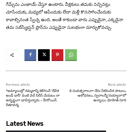
గేమ్స్‌ను ఎంజాయ్ చేస్తూ ఉంటారు. వీక్షకులు తమకు నచ్చినట్లు
చూసేందుకు, మధ్యలో ఆపేందుకు లేదా మళ్లీ కొనసాగించేందుకు
కావాల్సినంత స్వేచ్చ ఉంది. అంతే కాకుండా వారు ఎప్పుడైనా, ఎక్కడైనా
తమ స‌బ్‌స్క్రిప్ష‌న్‌ ప్లాన్‌ను ఎప్పుడైనా సులభంగా మార్చుకోవచ్చు.
Previous article
Next article
*అమ్మాయిల్లో న‌మ్మ‌కాన్ని క‌లిగించే ‘దేవిక
5 సంవ‌త్స‌రాలుగా నేను సేక‌రించిన పాటలు,
అండ్ డానీ’ వంటి వెబ్ సిరీస్ చేయ‌టం నా
ఆలోచ‌న‌లు, స్వరాలన్నీ‘స‌య్యారా’లో
అదృష్టంగా భావిస్తున్నాను – హీరోయిన్
ఉన్నాయి: మోహిత్ సూరి
రీతూవ‌ర్మ‌
Latest News