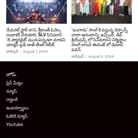
నేచురల్ స్టార్ నాని, శ్రీకాంత్ ఓదెల,
‘బంగారం’ సాంగ్ కి వస్తున్న రెస్పాన్స్
సుధాకర్ చెరుకూరి, SLV సినిమాస్
చాలా ఆనందాన్ని ఇచ్చింది. డీపీ
‘ది ప్యారడైజ్’ మునుపెన్నడూ చూడని
క్రియేషన్స్ లో సినిమాలని నిర్మిస్తాం:
యాక్షన్ బ్లడ్ బాత్ టీజర్ రిలీజ్
సాంగ్ లాంచ్ ఈవెంట్ లో డెమాన్
పవన్
టాలీవుడ్
August 7, 2026
టాలీవుడ్
August 6, 2026
హోమ్
ప్రెస్ మీట్లు
న్యూస్
గ్యాలరీ
ఇంటర్వ్యూలు
ఓటిటి న్యూస్
Youtube