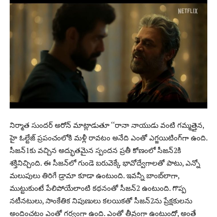
నిర్మాత సుంద‌ర్ అరోన్ మాట్లాడుతూ ‘‘రానా నాయుడు వంటి గమ్మత్తైన,
హై ఓల్టేజ్ ప్ర‌పంచంలోకి మ‌ళ్లీ రావ‌టం అనేది ఎంతో ఎగ్జ‌యిటింగ్‌గా ఉంది.
సీజ‌న్‌1కు వ‌చ్చిన అద్భుత‌మైన స్పంద‌న ప్ర‌తీ కోణంలో సీజ‌న్‌2కి
శ‌క్తినిచ్చింది. ఈ సీజ‌న్‌లో గుండె బ‌రువెక్కే భావోద్వేగాల‌తో పాటు, ఎన్నో
మ‌లుపులు తిరిగే డ్రామా కూడా ఉంటుంది. ఇవ‌న్నీ బాంబ్‌లాగా,
ముట్టుకుంటే పేలిపోయేలాంటి క‌థ‌నంతో సీజ‌న్‌2 ఉంటుంది. గొప్ప
న‌టీన‌టులు, సాంకేతిక నిపుణులు క‌ల‌యిక‌తో సీజ‌న్‌2ను ప్రేక్ష‌కుల‌ను
అందించ‌టం ఎంతో గ‌ర్వంగా ఉంది. ఎంతో తీవ్రంగా ఉంటుందో, అంతే