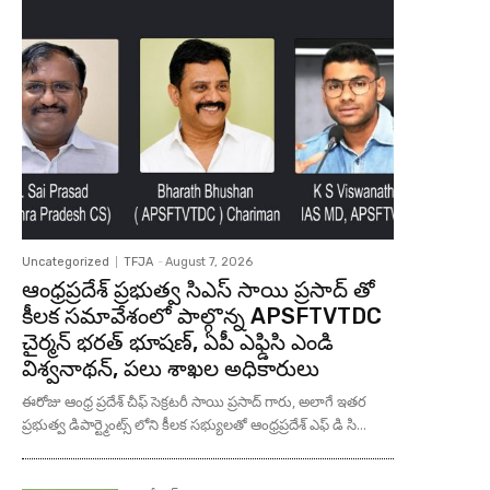
Uncategorized
TFJA
-
August 7, 2026
ఆంధ్రప్రదేశ్ ప్రభుత్వ సిఎస్ సాయి ప్రసాద్ తో
కీలక సమావేశంలో పాల్గొన్న APSFTVTDC
చైర్మన్ భరత్ భూషణ్, ఏపీ ఎఫ్డిసి ఎండి
విశ్వనాథన్, పలు శాఖల అధికారులు
ఈరోజు ఆంధ్ర ప్రదేశ్ చీఫ్ సెక్రటరీ సాయి ప్రసాద్ గారు, అలాగే ఇతర
ప్రభుత్వ డిపార్ట్మెంట్స్ లోని కీలక సభ్యులతో ఆంధ్రప్రదేశ్ ఎఫ్ డి సి...