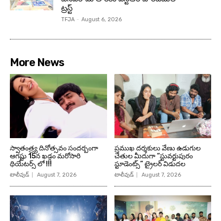
ట్రస్ట్
TFJA
-
August 6, 2026
More News
స్వాతంత్ర్య దినోత్సవం సందర్బంగా
ప్రముఖ దర్శకులు వేణు ఉడుగుల
ఆగష్టు 15న ఖడ్గం మరోసారి
చేతుల మీదుగా “స్టువర్టుపురం
థియేటర్స్ లో !!!
స్టూడెంట్స్” ట్రైలర్ విడుదల
టాలీవుడ్
August 7, 2026
టాలీవుడ్
August 7, 2026