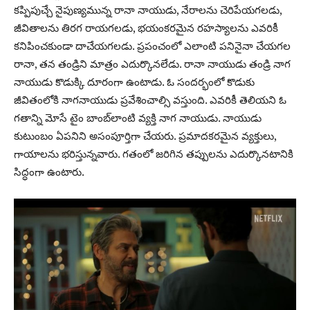
క‌ప్పిపుచ్చే నైపుణ్య‌మున్న రానా నాయుడు, నేరాల‌ను చెరిపేయ‌గ‌ల‌డు,
జీవితాల‌ను తిర‌గ రాయ‌గ‌ల‌డు, భ‌యంకర‌మైన ర‌హ‌స్యాల‌ను ఎవ‌రికీ
క‌నిపించ‌కుండా దాచేయ‌గ‌ల‌డు. ప్ర‌పంచంలో ఎలాంటి ప‌నినైనా చేయ‌గ‌ల
రానా, త‌న తండ్రిని మాత్రం ఎదుర్కొన‌లేడు. రానా నాయుడు తండ్రి నాగ
నాయుడు కొడుక్కి దూరంగా ఉంటాడు. ఓ సంద‌ర్భంలో కొడుకు
జీవితంలోకి నాగ‌నాయుడు ప్ర‌వేశించాల్సి వ‌స్తుంది. ఎవ‌రికీ తెలియ‌ని ఓ
గ‌తాన్ని మోసే టైం బాంబ్‌లాంటి వ్య‌క్తి నాగ నాయుడు. నాయుడు
కుటుంబం ఏప‌నిని అసంపూర్తిగా చేయ‌రు. ప్రమాద‌క‌ర‌మైన వ్య‌క్తులు,
గాయాల‌ను భ‌రిస్తున్నవారు. గ‌తంలో జ‌రిగిన త‌ప్పుల‌ను ఎదుర్కొన‌టానికి
సిద్ధంగా ఉంటారు.