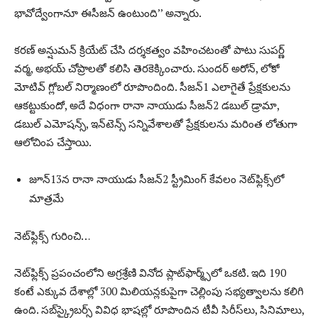
భావోద్వేంగానూ ఈసీజ‌న్ ఉంటుంది’’ అన్నారు.
క‌ర‌ణ్ అన్షుమ‌న్ క్రియేట్ చేసి ద‌ర్శ‌క‌త్వం వ‌హించ‌టంతో పాటు సుప‌ర్ణ్
వ‌ర్మ‌, అభ‌య్ చోప్రాల‌తో క‌లిసి తెర‌కెక్కించారు. సుంద‌ర్ అరోన్‌, లోకో
మోటివ్ గ్లోబ‌ల్ నిర్మాణంలో రూపొందింది. సీజ‌న్‌1 ఎలాగైతే ప్రేక్ష‌కుల‌ను
ఆక‌ట్టుకుందో, అదే విధంగా రానా నాయుడు సీజ‌న్‌2 డ‌బుల్ డ్రామా,
డ‌బుల్ ఎమోషన్స్‌, ఇన్‌టెన్స్ స‌న్నివేశాల‌తో ప్రేక్ష‌కుల‌ను మ‌రింత లోతుగా
ఆలోచింప చేస్తాయి.
జూన్‌13న రానా నాయుడు సీజ‌న్‌2 స్ట్రీమింగ్ కేవ‌లం నెట్‌ఫ్లిక్స్‌లో
మాత్ర‌మే
నెట్‌ఫ్లిక్స్ గురించి…
నెట్‌ఫ్లిక్స్ ప్రపంచంలోని అగ్రశ్రేణి వినోద ప్లాట్‌ఫార్మ్స్‌లో ఒకటి. ఇది 190
కంటే ఎక్కువ దేశాల్లో 300 మిలియన్లకుపైగా చెల్లింపు సభ్యత్వాలను క‌లిగి
ఉంది. స‌బ్‌స్క్రైబ‌ర్స్ వివిధ భాషల్లో రూపొందిన టీవీ సిరీస్‌లు, సినిమాలు,