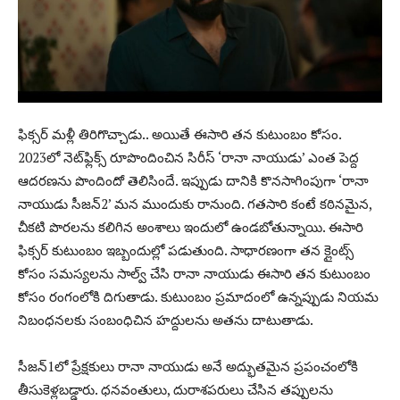
ఫిక్స‌ర్ మ‌ళ్లీ తిరిగొచ్చాడు.. అయితే ఈసారి త‌న కుటుంబం కోసం.
2023లో నెట్‌ఫ్లిక్స్ రూపొందించిన సిరీస్ ‘రానా నాయుడు’ ఎంత పెద్ద
ఆద‌ర‌ణ‌ను పొందిందో తెలిసిందే. ఇప్పుడు దానికి కొన‌సాగింపుగా ‘రానా
నాయుడు సీజ‌న్‌2’ మ‌న ముందుకు రానుంది. గ‌త‌సారి కంటే క‌ఠిన‌మైన,
చీక‌టి పొర‌ల‌ను క‌లిగిన అంశాలు ఇందులో ఉండ‌బోతున్నాయి. ఈసారి
ఫిక్సర్ కుటుంబం ఇబ్బందుల్లో ప‌డుతుంది. సాధార‌ణంగా త‌న క్లైంట్స్
కోసం స‌మ‌స్య‌ల‌ను సాల్వ్ చేసి రానా నాయుడు ఈసారి త‌న కుటుంబం
కోసం రంగంలోకి దిగుతాడు. కుటుంబం ప్ర‌మాదంలో ఉన్న‌ప్పుడు నియ‌మ
నిబంధ‌న‌ల‌కు సంబంధిచిన హ‌ద్దుల‌ను అత‌ను దాటుతాడు.
సీజ‌న్‌1లో ప్రేక్ష‌కులు రానా నాయుడు అనే అద్భుత‌మైన ప్ర‌పంచంలోకి
తీసుకెళ్ల‌బ‌డ్డారు. ధ‌న‌వంతులు, దురాశ‌ప‌రులు చేసిన త‌ప్పుల‌ను