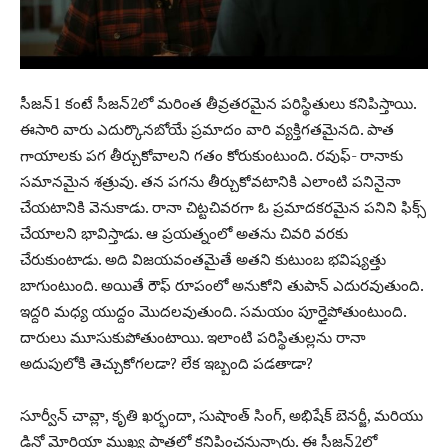
సీజ‌న్1 కంటే సీజ‌న్‌2లో మ‌రింత తీవ్ర‌త‌ర‌మైన ప‌రిస్థితులు క‌నిపిస్తాయి.
ఈసారి వారు ఎదుర్కొన‌బోయే ప్ర‌మాదం వారి వ్య‌క్తిగ‌త‌మైన‌ది. పాత
గాయాల‌కు ప‌గ తీర్చుకోవాల‌ని గ‌తం కోరుకుంటుంది. ర‌వుఫ్‌- రానాకు
స‌మాన‌మైన శ‌త్రువు. త‌న ప‌గ‌ను తీర్చుకోవ‌టానికి ఎలాంటి ప‌నినైనా
చేయ‌టానికి వెనుకాడు. రానా చిట్ట‌చివ‌ర‌గా ఓ ప్ర‌మాద‌క‌ర‌మైన ప‌నిని ఫిక్స్
చేయాల‌ని భావిస్తాడు. ఆ ప్ర‌య‌త్నంలో అత‌ను చివ‌రి వ‌ర‌కు
చేరుకుంటాడు. అది విజ‌య‌వంత‌మైతే అత‌ని కుటుంబ భ‌విష్య‌త్తు
బాగుంటుంది. అయితే రౌఫ్ రూపంలో అనుకోని తుపాన్ ఎదుర‌వుతుంది.
ఇద్ద‌రి మ‌ధ్య యుద్దం మొద‌ల‌వుతుంది. స‌మ‌యం పూర్తైపోతుంటుంది.
దారులు మూసుకుపోతుంటాయి. ఇలాంటి ప‌రిస్థితుల్ల‌ను రానా
అదుపులోకి తెచ్చుకోగ‌ల‌డా? లేక ఇబ్బంది ప‌డ‌తాడా?
సూర్వీన్ చావ్లా, కృతి ఖర్భందా, సుషాంత్ సింగ్, అభిషేక్ బెనర్జీ, మరియు
డినో మోరియా ముఖ్య పాత్రల్లో కనిపించనున్నారు. ఈ సీజ‌న్‌2లో