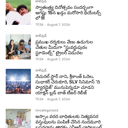
టాలీవుడ్
స్వాతంత్ర్య దినోత్సవం సందర్బంగా
ఆగష్టు 15న ఖడ్గం మరోసారి థియేటర్స్
లో !!!
TFJA
-
August 7, 2026
టాలీవుడ్
ప్రముఖ దర్శకులు వేణు ఉడుగుల
చేతుల మీదుగా “స్టువర్టుపురం
స్టూడెంట్స్” ట్రైలర్ విడుదల
TFJA
-
August 7, 2026
టాలీవుడ్
నేచురల్ స్టార్ నాని, శ్రీకాంత్ ఓదెల,
సుధాకర్ చెరుకూరి, SLV సినిమాస్ ‘ది
ప్యారడైజ్’ మునుపెన్నడూ చూడని
యాక్షన్ బ్లడ్ బాత్ టీజర్ రిలీజ్
TFJA
-
August 7, 2026
Uncategorized
అస్సాం వరద బాధితులకు నిత్యవసర
వస్తువులను పంపిణీ చేసిన నందమూరి
బసవరామ తారకం ఎన్టీఆర్ చారిటబుల్