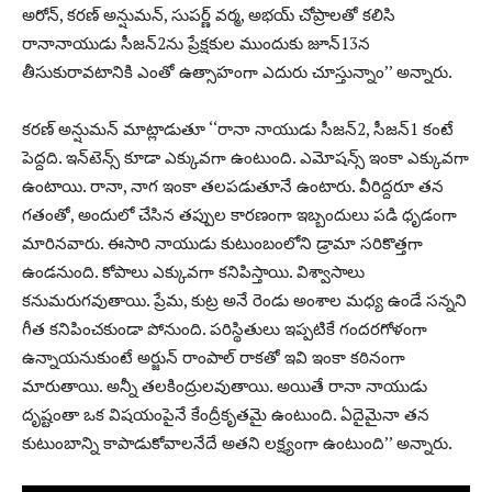
అరోన్‌, క‌ర‌ణ్ అన్షుమ‌న్‌, సుప‌ర్ణ్ వ‌ర్మ‌, అభ‌య్ చోప్రాల‌తో క‌లిసి
రానానాయుడు సీజ‌న్‌2ను ప్రేక్ష‌కుల ముందుకు జూన్‌13న
తీసుకురావ‌టానికి ఎంతో ఉత్సాహంగా ఎదురు చూస్తున్నాం’’ అన్నారు.
క‌ర‌ణ్ అన్షుమ‌న్ మాట్లాడుతూ ‘‘రానా నాయుడు సీజన్2, సీజన్1 కంటే
పెద్ద‌ది. ఇన్‌టెన్స్ కూడా ఎక్కువ‌గా ఉంటుంది. ఎమోష‌న్స్ ఇంకా ఎక్కువ‌గా
ఉంటాయి. రానా, నాగ ఇంకా త‌ల‌ప‌డుతూనే ఉంటారు. వీరిద్ద‌రూ త‌న
గ‌తంతో, అందులో చేసిన త‌ప్పుల కార‌ణంగా ఇబ్బందులు ప‌డి ధృడంగా
మారిన‌వారు. ఈసారి నాయుడు కుటుంబంలోని డ్రామా స‌రికొత్త‌గా
ఉండ‌నుంది. కోపాలు ఎక్కువ‌గా క‌నిపిస్తాయి. విశ్వాసాలు
క‌నుమ‌రుగ‌వుతాయి. ప్రేమ‌, కుట్ర అనే రెండు అంశాల మ‌ధ్య ఉండే స‌న్న‌ని
గీత క‌నిపించ‌కుండా పోనుంది. ప‌రిస్థితులు ఇప్ప‌టికే గంద‌ర‌గోళంగా
ఉన్నాయ‌నుకుంటే అర్జున్ రాంపాల్ రాక‌తో ఇవి ఇంకా క‌ఠినంగా
మారుతాయి. అన్నీ త‌ల‌కింద్రుల‌వుతాయి. అయితే రానా నాయుడు
దృష్టంతా ఒక విష‌యంపైనే కేంద్రీకృత‌మై ఉంటుంది. ఏదైమైనా త‌న
కుటుంబాన్ని కాపాడుకోవాల‌నేదే అత‌ని ల‌క్ష్యంగా ఉంటుంది’’ అన్నారు.