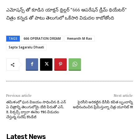
ఎమోషన్స్ తో కూడిన యాక్షన్ థ్రిల్లర్ ”666 ఆపరేషన్ డ్రీమ్ థియేటర్”
చిత్రం కన్నడ తో పాటు తెలుగులో ఒకేసారి విడుదల కాబోతోంది
TAGS
666 OPERATION DREAM
Hemanth M Rao
Sapta Sagaralu Dhaati
Previous article
Next article
తమిళంలో ఘన విజయం సాధించిన డి ఎన్
పైరసీని అరికట్టిన డీసీపీ కవిత బృందాన్ని
ఏ చిత్రాన్ని తెలుగులోమై బేబి పేరుతో ఎస్.
అభినందించిన ప్రేమిస్తున్నా చిత్ర యూనిట్ !!!
కె. పిక్చర్స్ ద్వారా ఈనెల 11న విడుదల
చేస్తున్న సురేష్ కొండేటి
Latest News