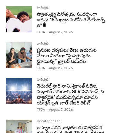
టాలీవుడ్
స్వాతంత్ర్య దినోత్సవం సందర్బంగా
ఆగష్టు 15న ఖడ్గం మరోసారి థియేటర్స్
లో !!!
TFJA
-
August 7, 2026
టాలీవుడ్
ప్రముఖ దర్శకులు వేణు ఉడుగుల
చేతుల మీదుగా “స్టువర్టుపురం
స్టూడెంట్స్” ట్రైలర్ విడుదల
TFJA
-
August 7, 2026
టాలీవుడ్
నేచురల్ స్టార్ నాని, శ్రీకాంత్ ఓదెల,
సుధాకర్ చెరుకూరి, SLV సినిమాస్ ‘ది
ప్యారడైజ్’ మునుపెన్నడూ చూడని
యాక్షన్ బ్లడ్ బాత్ టీజర్ రిలీజ్
TFJA
-
August 7, 2026
Uncategorized
అస్సాం వరద బాధితులకు నిత్యవసర