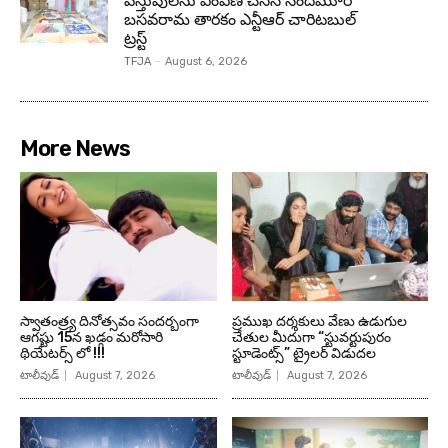
వస్తువులను పంపిణీ చేసిన నందమూరి
బసవరామ తారకం ఎన్టీఆర్ చారిటబుల్
ట్రస్ట్
TFJA
-
August 6, 2026
More News
స్వాతంత్ర్య దినోత్సవం సందర్బంగా
ప్రముఖ దర్శకులు వేణు ఉడుగుల
ఆగష్టు 15న ఖడ్గం మరోసారి
చేతుల మీదుగా “స్టువర్టుపురం
థియేటర్స్ లో !!!
స్టూడెంట్స్” ట్రైలర్ విడుదల
టాలీవుడ్
August 7, 2026
టాలీవుడ్
August 7, 2026