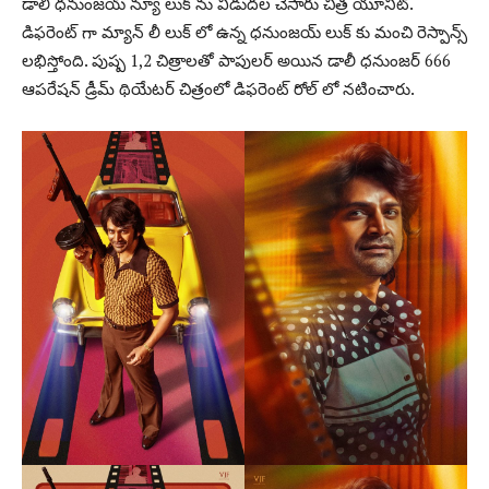
డాలీ ధనుంజయ్ న్యూ లుక్ ను విడుదల చేసారు చిత్ర యూనిట్.
డిఫరెంట్ గా మ్యాన్ లీ లుక్ లో ఉన్న ధనుంజయ్ లుక్ కు మంచి రెస్పాన్స్
లభిస్తోంది. పుష్ప 1,2 చిత్రాలతో పాపులర్ అయిన డాలీ ధనుంజర్ 666
ఆపరేషన్ డ్రీమ్ థియేటర్ చిత్రంలో డిఫరెంట్ రోల్ లో నటించారు.