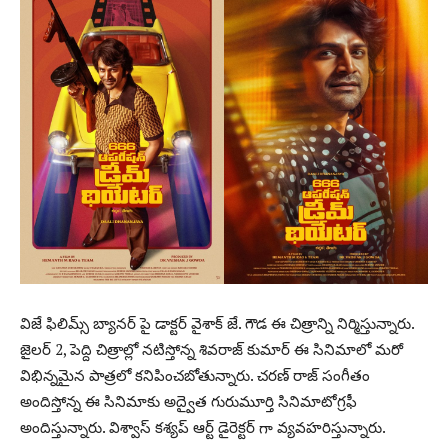
విజే ఫిలిమ్స్ బ్యానర్ పై డాక్టర్ వైశాక్ జే. గౌడ ఈ చిత్రాన్ని నిర్మిస్తున్నారు.
జైలర్ 2, పెద్ది చిత్రాల్లో నటిస్తోన్న శివరాజ్ కుమార్ ఈ సినిమాలో మరో
విభిన్నమైన పాత్రలో కనిపించబోతున్నారు. చరణ్ రాజ్ సంగీతం
అందిస్తోన్న ఈ సినిమాకు అద్వైత గురుమూర్తి సినిమాటోగ్రఫీ
అందిస్తున్నారు. విశ్వాస్ కశ్యప్ ఆర్ట్ డైరెక్టర్ గా వ్యవహరిస్తున్నారు.