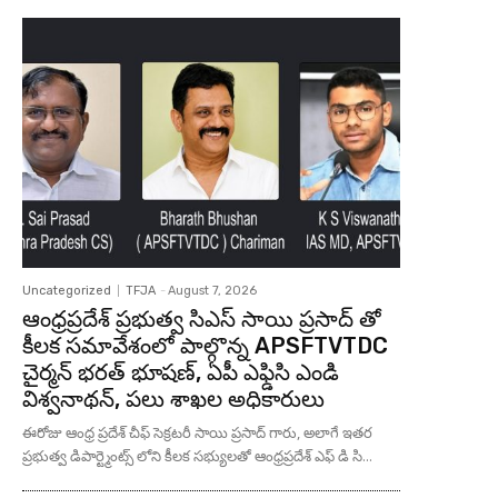
Uncategorized
TFJA
-
August 7, 2026
ఆంధ్రప్రదేశ్ ప్రభుత్వ సిఎస్ సాయి ప్రసాద్ తో
కీలక సమావేశంలో పాల్గొన్న APSFTVTDC
చైర్మన్ భరత్ భూషణ్, ఏపీ ఎఫ్డిసి ఎండి
విశ్వనాథన్, పలు శాఖల అధికారులు
ఈరోజు ఆంధ్ర ప్రదేశ్ చీఫ్ సెక్రటరీ సాయి ప్రసాద్ గారు, అలాగే ఇతర
ప్రభుత్వ డిపార్ట్మెంట్స్ లోని కీలక సభ్యులతో ఆంధ్రప్రదేశ్ ఎఫ్ డి సి...