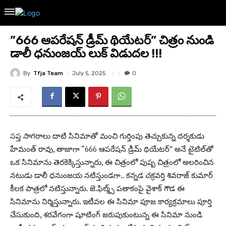
”666 ఆపరేషన్ డ్రీమ్ థియేటర్” చిత్రం నుండి
డాలీ ధనుంజయ్ లుక్ విడుదల !!!
By
Tfja Team
July 5, 2025
0
సప్త సాగరాలు దాటి సినిమాతో మంచి గుర్తింపు తెచ్చుకున్న ద‌ర్శ‌కుడు
హేమంత్ రావు, తాజాగా “666 ఆప‌రేష‌న్ డ్రీమ్ థియేట‌ర్” అనే టైటిల్‌తో
ఒక సినిమాను తెరకెక్కిస్తున్నారు, ఈ చిత్రంలో పుష్ప చిత్రంలో అల‌రించిన
న‌టుడు డాలీ ధ‌నుంజ‌య న‌టిస్తుండగా.. కన్నడ చక్రవర్తి శివరాజ్ కుమార్
కీలక పాత్రలో నటిస్తున్నారు. జె.ఫిల్మ్స్ పతాకంపై వైశాక్ గౌడ ఈ
సినిమాను నిర్మిస్తున్నారు. ఇటీవల ఈ సినిమా పూజ కార్య‌క్ర‌మాలు పూర్తి
చేసుకుంది, శరవేగంగా షూటింగ్ జరుపుకుంటున్న ఈ సినిమా నుండి