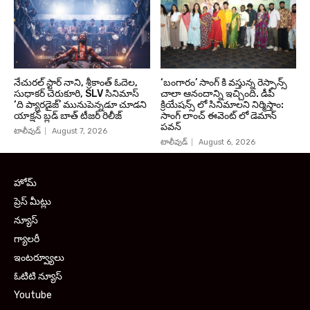
నేచురల్ స్టార్ నాని, శ్రీకాంత్ ఓదెల,
‘బంగారం’ సాంగ్ కి వస్తున్న రెస్పాన్స్
సుధాకర్ చెరుకూరి, SLV సినిమాస్
చాలా ఆనందాన్ని ఇచ్చింది. డీపీ
‘ది ప్యారడైజ్’ మునుపెన్నడూ చూడని
క్రియేషన్స్ లో సినిమాలని నిర్మిస్తాం:
యాక్షన్ బ్లడ్ బాత్ టీజర్ రిలీజ్
సాంగ్ లాంచ్ ఈవెంట్ లో డెమాన్
పవన్
టాలీవుడ్
August 7, 2026
టాలీవుడ్
August 6, 2026
హోమ్
ప్రెస్ మీట్లు
న్యూస్
గ్యాలరీ
ఇంటర్వ్యూలు
ఓటిటి న్యూస్
Youtube