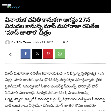
వినాయక చవితి కానుకగా ఆగస్టు 27న
విడుదల కానున్న మాస్ మహారాజా రవితేజ
‘మాస్ జాతార’ చిత్రం
By
Tfja Team
May 29, 2025
0
మాస్ మహారాజా రవితేజ కథానాయకుడిగా నటిస్తున్న ప్రతిష్టాత్మక 75వ
చిత్రం ‘మాస్ జాతర’. భాను భోగవరపు దర్శకత్వం వహిస్తున్నారు. శ్రీకర
స్టూడియోస్ సమర్పణలో సితార ఎంటర్‌టైన్‌మెంట్స్‌, ఫార్చూన్‌ ఫోర్‌
సినిమాస్‌ పతాకాలపై సూర్యదేవర నాగవంశీ, సాయి సౌజన్య
నిర్మిస్తున్నారు. ఇప్పటికే విడుదలైన గ్లింప్స్ ప్రేక్షకులను మెప్పించి సినిమాపై
భారీ అంచనాలు ఏర్పడేలా చేసింది. ‘మాస్ జాతర’ కోసం అందరూ