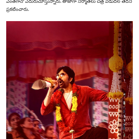
ఎంతగానో ఎదురుచూస్తున్నారు. తాజాగా నిర్మాతలు చిత్ర విడుదల తేదీని
ప్రకటించారు.