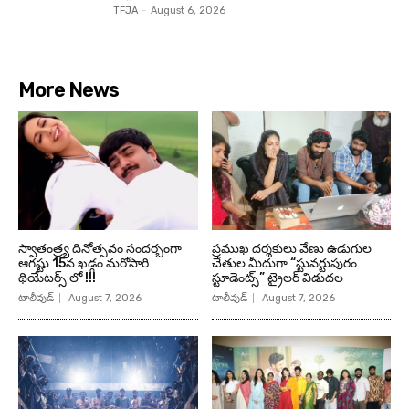
TFJA
-
August 6, 2026
More News
స్వాతంత్ర్య దినోత్సవం సందర్బంగా
ప్రముఖ దర్శకులు వేణు ఉడుగుల
ఆగష్టు 15న ఖడ్గం మరోసారి
చేతుల మీదుగా “స్టువర్టుపురం
థియేటర్స్ లో !!!
స్టూడెంట్స్” ట్రైలర్ విడుదల
టాలీవుడ్
August 7, 2026
టాలీవుడ్
August 7, 2026