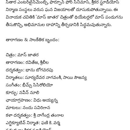
సితార ఎంటర్‌టైన్‌మెంట్స్‌, ఫార్చూన్‌ ఫోర్‌ సినిమాస్‌, శ్రీకర స్టూడియోస్
నిర్మాణ సంస్థలు వరుస ఘన విజయాలతో దూసుకుపోతున్నాయి. ఈ
వినాయక చవితికి ‘మాస్ జాతర’ చిత్రంతో థియేటర్లలో మాస్ పండుగను
తీసుకొచ్చి, అభిమానుల దాహాన్ని తీర్చడానికి సిద్ధమవుతున్నారు.
తారాగణం & సాంకేతిక బృందం:
చిత్రం: మాస్ జాతర
తారాగణం: రవితేజ, శ్రీలీల
దర్శకత్వం: భాను బోగవరపు
నిర్మాతలు: సూర్యదేవర నాగవంశీ, సాయి సౌజన్య
సంగీతం: భీమ్స్ సిసిరోలియో
కూర్పు: నవీన్ నూలి
ఛాయాగ్రహణం: విధు అయ్యన్న
మాటలు: నందు సవిరిగాన
కళా దర్శకత్వం: శ్రీ నాగేంద్ర తంగాల
ఎగ్జిక్యూటివ్ నిర్మాత: ఫణి కె. వర్మ
సమర్పణ: శ్రీకర స్టూడియోస్