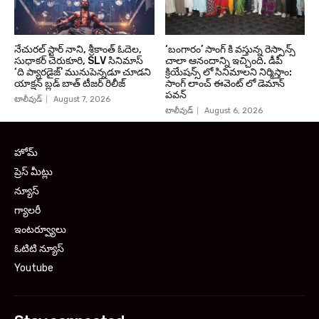
నేచురల్ స్టార్ నాని, శ్రీకాంత్ ఓదెల,
‘బంగారం’ సాంగ్ కి వస్తున్న రెస్పాన్స్
సుధాకర్ చెరుకూరి, SLV సినిమాస్
చాలా ఆనందాన్ని ఇచ్చింది. డీపీ
‘ది ప్యారడైజ్’ మునుపెన్నడూ చూడని
క్రియేషన్స్ లో సినిమాలని నిర్మిస్తాం:
యాక్షన్ బ్లడ్ బాత్ టీజర్ రిలీజ్
సాంగ్ లాంచ్ ఈవెంట్ లో డెమాన్
పవన్
టాలీవుడ్
August 7, 2026
టాలీవుడ్
August 6, 2026
హోమ్
ప్రెస్ మీట్లు
న్యూస్
గ్యాలరీ
ఇంటర్వ్యూలు
ఓటిటి న్యూస్
Youtube