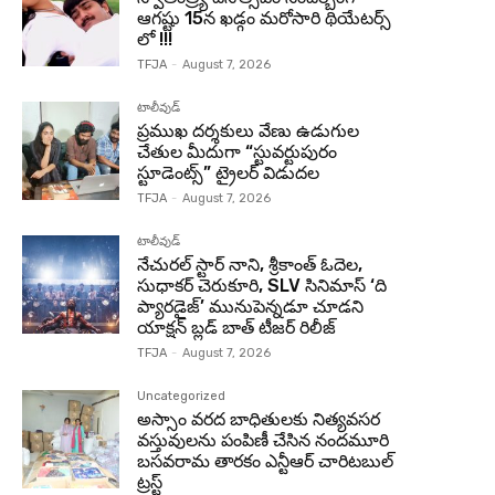
ఆగష్టు 15న ఖడ్గం మరోసారి థియేటర్స్
లో !!!
TFJA
-
August 7, 2026
టాలీవుడ్
ప్రముఖ దర్శకులు వేణు ఉడుగుల
చేతుల మీదుగా “స్టువర్టుపురం
స్టూడెంట్స్” ట్రైలర్ విడుదల
TFJA
-
August 7, 2026
టాలీవుడ్
నేచురల్ స్టార్ నాని, శ్రీకాంత్ ఓదెల,
సుధాకర్ చెరుకూరి, SLV సినిమాస్ ‘ది
ప్యారడైజ్’ మునుపెన్నడూ చూడని
యాక్షన్ బ్లడ్ బాత్ టీజర్ రిలీజ్
TFJA
-
August 7, 2026
Uncategorized
అస్సాం వరద బాధితులకు నిత్యవసర
వస్తువులను పంపిణీ చేసిన నందమూరి
బసవరామ తారకం ఎన్టీఆర్ చారిటబుల్
ట్రస్ట్