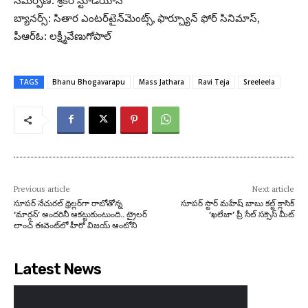
బ్యానర్స్: సితార ఎంటర్‌టైన్‌మెంట్స్, ఫార్చ్యూన్ ఫోర్ సినిమాస్‌,
పీఆర్ఓ: లక్ష్మీవేణుగోపాల్
TAGS
Bhanu Bhogavarapu
Mass Jathara
Ravi Teja
Sreeleela
Previous article
Next article
సూపర్ నేచురల్ థ్రిల్లర్‌గా రాబోతోన్న
సూపర్ స్టార్ మహేష్ బాబు కల్ట్ క్లాసిక్
‘మార్గన్’ అందరినీ ఆకట్టుకుంటుంది.. ట్రైలర్
‘ఖలేజా’ ప్రీ సేల్ సక్సెస్ మీట్
లాంచ్ ఈవెంట్‌లో హీరో విజయ్ ఆంటోని
Latest News