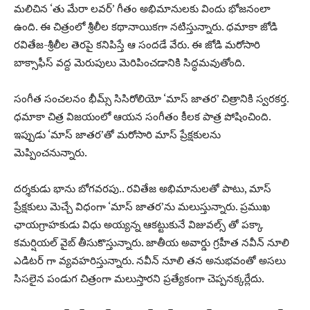
మలిచిన ‘తు మేరా లవర్’ గీతం అభిమానులకు విందు భోజనంలా
ఉంది. ఈ చిత్రంలో శ్రీలీల కథానాయికగా నటిస్తున్నారు. ధమాకా జోడి
రవితేజ-శ్రీలీల తెరపై కనిపిస్తే ఆ సందడే వేరు. ఈ జోడి మరోసారి
బాక్సాఫీస్ వద్ద మెరుపులు మెరిపించడానికి సిద్ధమవుతోంది.
సంగీత సంచలనం భీమ్స్ సిసిరోలియో ‘మాస్ జాతర’ చిత్రానికి స్వరకర్త.
ధమాకా చిత్ర విజయంలో ఆయన సంగీతం కీలక పాత్ర పోషించింది.
ఇప్పుడు ‘మాస్ జాతర’తో మరోసారి మాస్ ప్రేక్షకులను
మెప్పించనున్నారు.
దర్శకుడు భాను బోగవరపు.. రవితేజ అభిమానులతో పాటు, మాస్
ప్రేక్షకులు మెచ్చే విధంగా ‘మాస్ జాతర’ను మలుస్తున్నారు. ప్రముఖ
ఛాయగ్రాహకుడు విధు అయ్యన్న ఆకట్టుకునే విజువల్స్ తో పక్కా
కమర్షియల్ వైబ్ తీసుకొస్తున్నారు. జాతీయ అవార్డు గ్రహీత నవీన్ నూలి
ఎడిటర్ గా వ్యవహరిస్తున్నారు. నవీన్ నూలి తన అనుభవంతో అసలు
సిసలైన పండుగ చిత్రంగా మలుస్తారని ప్రత్యేకంగా చెప్పనక్కర్లేదు.