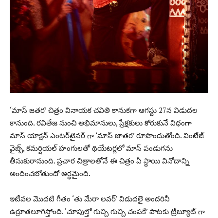
‘మాస్ జతర’ చిత్రం వినాయక చవితి కానుకగా ఆగస్టు 27న విడుదల
కానుంది. రవితేజ నుంచి అభిమానులు, ప్రేక్షకులు కోరుకునే విధంగా
మాస్ యాక్షన్ ఎంటర్‌టైనర్ గా ‘మాస్ జాతర’ రూపొందుతోంది. వింటేజ్
వైబ్స్, కమర్షియల్ హంగులతో థియేటర్లలో మాస్ పండుగను
తీసుకురానుంది. ప్రచార చిత్రాలతోనే ఈ చిత్రం ఏ స్థాయి వినోదాన్ని
అందించబోతుందో అర్థమైంది.
ఇటీవల మొదటి గీతం ‘తు మేరా లవర్’ విడుదలై అందరినీ
ఉర్రూతలూగిస్తోంది. ‘చూపుల్తో గుచ్చి గుచ్చి చంపకే’ పాటకు ట్రిబ్యూట్ గా