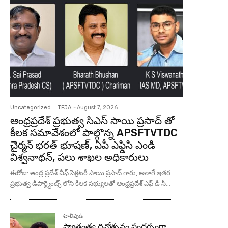
Uncategorized
TFJA
-
August 7, 2026
ఆంధ్రప్రదేశ్ ప్రభుత్వ సిఎస్ సాయి ప్రసాద్ తో
కీలక సమావేశంలో పాల్గొన్న APSFTVTDC
చైర్మన్ భరత్ భూషణ్, ఏపీ ఎఫ్డిసి ఎండి
విశ్వనాథన్, పలు శాఖల అధికారులు
ఈరోజు ఆంధ్ర ప్రదేశ్ చీఫ్ సెక్రటరీ సాయి ప్రసాద్ గారు, అలాగే ఇతర
ప్రభుత్వ డిపార్ట్మెంట్స్ లోని కీలక సభ్యులతో ఆంధ్రప్రదేశ్ ఎఫ్ డి సి...
టాలీవుడ్
స్వాతంత్ర్య దినోత్సవం సందర్బంగా