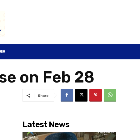
SEARCH
BE
se on Feb 28
Share
Latest News
h