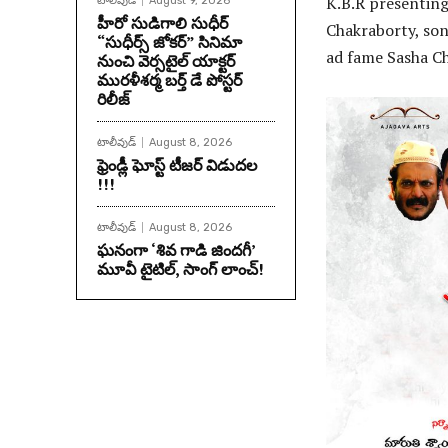
K.B.R presenting
టాలీవుడ్
August 9, 2026
హీరో సుడిగాలి సుధీర్
Chakraborty, son
“సుధీర్స్ జోకర్” సినిమా
ad fame Sasha Che
నుంచి వెర్సటైల్ యాక్టర్
మురళీశర్మ బర్త్ డే పోస్టర్
రిలీజ్
టాలీవుడ్
August 8, 2026
ఫ్రెండ్లీ ఘోస్ట్ టీజర్ విడుదల
!!!
టాలీవుడ్
August 8, 2026
ఘనంగా ‘శివ గాడి జింద‌గీ’
మూవీ టైటిల్, సాంగ్ లాంచ్!