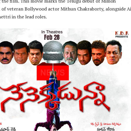
 the film. This movie marks the Telugu debut of Mimoh
 of veteran Bollywood actor Mithun Chakraborty, alongside Ai
ttri in the lead roles.