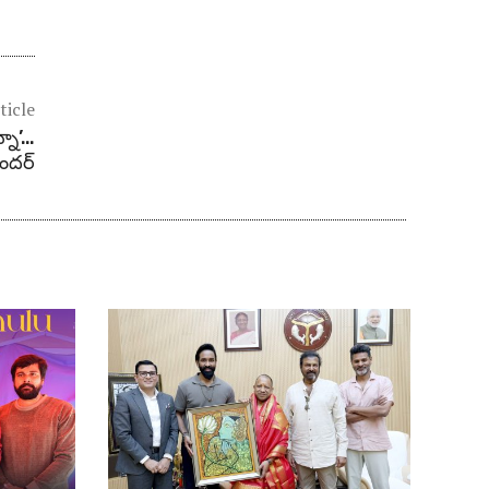
ticle
్నా’…
ందర్