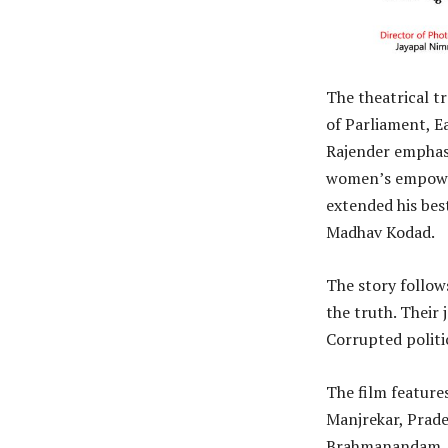
The theatrical t
of Parliament, Ea
Rajender emphasi
women’s empower
extended his bes
Madhav Kodad.
The story follows
the truth. Their
Corrupted politi
The film feature
Manjrekar, Prade
Brahmanandam, Ta