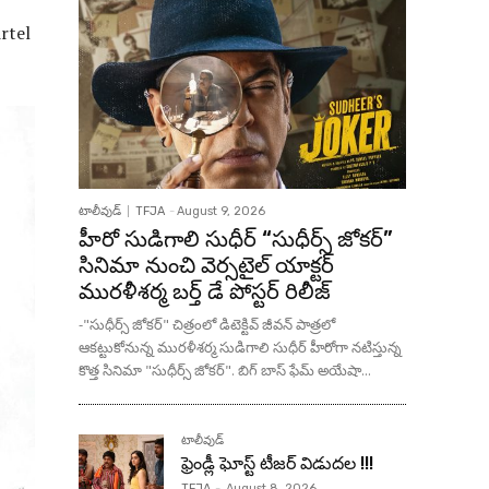
rtel
టాలీవుడ్
TFJA
-
August 9, 2026
హీరో సుడిగాలి సుధీర్ “సుధీర్స్ జోకర్”
సినిమా నుంచి వెర్సటైల్ యాక్టర్
మురళీశర్మ బర్త్ డే పోస్టర్ రిలీజ్
-"సుధీర్స్ జోకర్" చిత్రంలో డిటెక్టివ్ జీవన్ పాత్రలో
ఆకట్టుకోనున్న మురళీశర్మ సుడిగాలి సుధీర్ హీరోగా నటిస్తున్న
కొత్త సినిమా "సుధీర్స్ జోకర్". బిగ్ బాస్ ఫేమ్ అయేషా...
టాలీవుడ్
ఫ్రెండ్లీ ఘోస్ట్ టీజర్ విడుదల !!!
TFJA
-
August 8, 2026