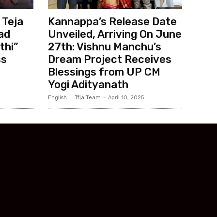
 Teja
Kannappa’s Release Date
ad
Unveiled, Arriving On June
thi”
27th: Vishnu Manchu’s
ss
Dream Project Receives
Blessings from UP CM
Yogi Adityanath
English
Tfja Team
-
April 10, 2025