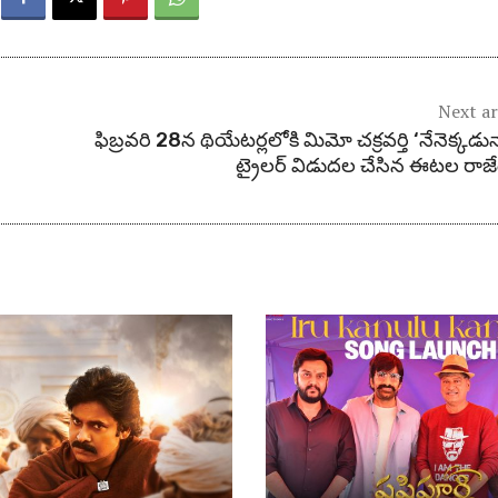
Next ar
ఫిబ్రవరి 28న థియేటర్లలోకి మిమో చక్రవర్తి ‘నేనెక్కడున
ట్రైలర్ విడుదల చేసిన ఈటల రాజే