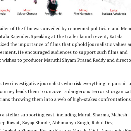
railer of the film was unveiled by renowned politician and Me
tala Rajender. Speaking at the trailer launch event, Eatala
zed the importance of films that uphold journalistic values 
ment. He encouraged audiences to support such films and
t wishes to producer Maruthi Shyam Prasad Reddy and directo
 two investigative journalists who risk everything in pursuit o
 journey leads them to uncover a dangerous terrorist organizat
cians throwing them into a web of high-stakes confrontations
s a stellar supporting cast, including Murali Sharma, Mahesh
ep Rawat, Sayaji Shinde, Abhimanyu Singh, Rahul Dev,
nikella Bharani, Posani Krishna Murali, C.V.L. Narasimha Ra