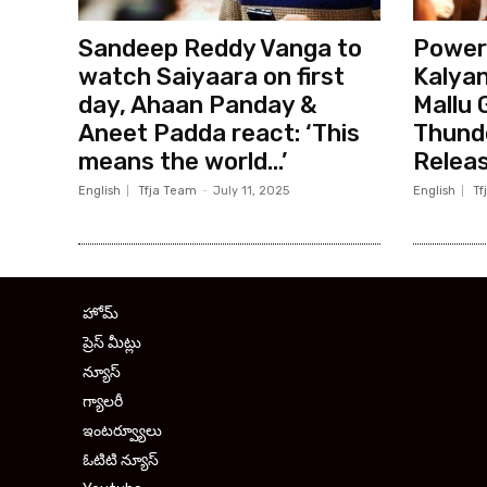
Sandeep Reddy Vanga to
Power
watch Saiyaara on first
Kalyan
day, Ahaan Panday &
Mallu 
Aneet Padda react: ‘This
Thund
means the world…’
Relea
English
Tfja Team
-
July 11, 2025
English
Tf
హోమ్
ప్రెస్ మీట్లు
న్యూస్
గ్యాలరీ
ఇంటర్వ్యూలు
ఓటిటి న్యూస్