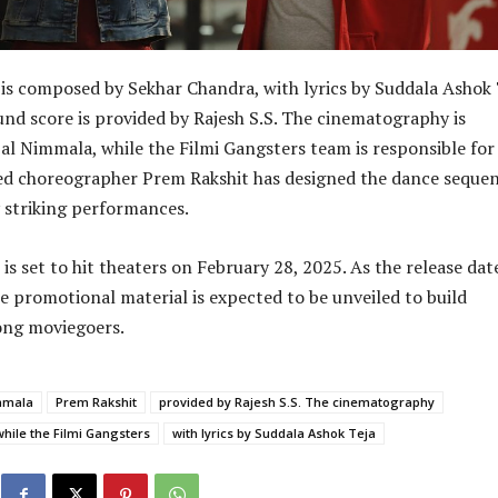
 is composed by Sekhar Chandra, with lyrics by Suddala Ashok 
nd score is provided by Rajesh S.S. The cinematography is
al Nimmala, while the Filmi Gangsters team is responsible for
ed choreographer Prem Rakshit has designed the dance sequen
y striking performances.
s set to hit theaters on February 28, 2025. As the release dat
 promotional material is expected to be unveiled to build
ong moviegoers.
mmala
Prem Rakshit
provided by Rajesh S.S. The cinematography
while the Filmi Gangsters
with lyrics by Suddala Ashok Teja