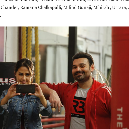
 Chander, Ramana Chalkapalli, Milind Gunaji, Mihirah , Uttara,
.