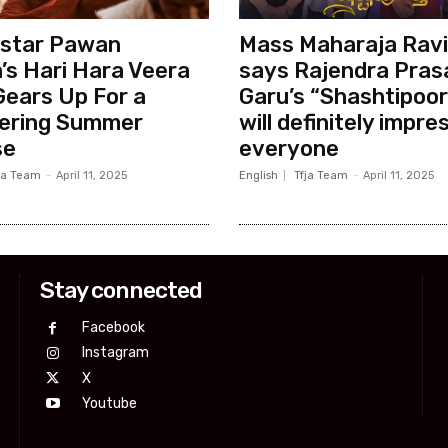
star Pawan
Mass Maharaja Ravi
’s Hari Hara Veera
says Rajendra Pras
Gears Up For a
Garu’s “Shashtipoor
ering Summer
will definitely impre
se
everyone
ja Team
-
April 11, 2025
English
Tfja Team
-
April 11, 2025
Stay connected
Facebook
Instagram
X
Youtube