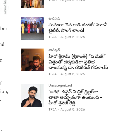
టాలీవుడ్
ఘనంగా ‘శివ గాడి జింద‌గీ’ మూవీ
mber
టైటిల్, సాంగ్ లాంచ్!
TFJA
-
August 8, 2026
and
టాలీవుడ్
హీరో శ్రీరామ్ (శ్రీకాంత్) “ది మేజ్”
r
చిత్రంతో దర్శకుడిగా ప్రతిభ
చాటనున్న డా. రవికిరణ్ గడలాయ్
TFJA
-
August 8, 2026
f
Uncategorized
ion,
‘అగధ’ డివైన్ మిస్టిక్ థ్రిల్లర్‌గా
చాలా అద్భుతంగా ఉంటుంది –
.
హీరో శ్రవణ్ రెడ్డి
TFJA
-
August 8, 2026
o,