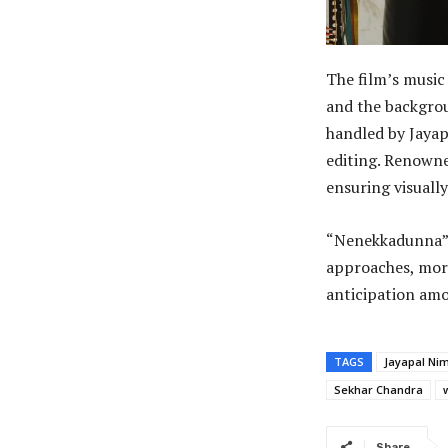
The film’s music
and the backgrou
handled by Jayap
editing. Renown
ensuring visuall
“Nenekkadunna” i
approaches, more
anticipation am
TAGS
Jayapal Ni
Sekhar Chandra
Share