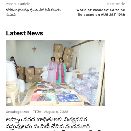
Previous article
Next article
కోల్‌క‌తా ఘ‌ట‌న‌పై స్పందించిన సినీ న‌టుడు
‘World of Vasudev’ KA to be
సుమ‌న్‌.
Released on AUGUST 19th
Latest News
Uncategorized
TFJA
-
August 6, 2026
అస్సాం వరద బాధితులకు నిత్యవసర
వస్తువులను పంపిణీ చేసిన నందమూరి