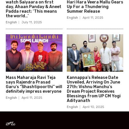
watch Saiyaara on first
Hari Hara Veera Mallu Gears
day, Ahaan Panday & Aneet
Up For a Thundering
Padda react: ‘This means
Summer Release
the world…’
English
April 11, 2025
English
July 11, 2025
Mass Maharaja Ravi Teja
Kannappa’s Release Date
says Rajendra Prasad
Unveiled, Arriving On June
Garu’s “Shashtipoorthi” will
27th: Vishnu Manchu’s
definitely impress everyone
Dream Project Receives
Blessings from UP CM Yogi
English
April 11, 2025
Adityanath
English
April 10, 2025
హోమ్