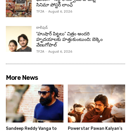
సినిమా పోస్టర్ లాంఛ్
TFJA
-
August 6, 2026
టాలీవుడ్
‘హుషార్‌ పిట్టలు’ చిత్రం అందరి
హృదయాలకు హత్తుకుంటుంది: బెక్కెం
వేణుగోపాల్‌
TFJA
-
August 6, 2026
More News
Sandeep Reddy Vanga to
Powerstar Pawan Kalyan’s