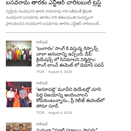
బసవరామ తారకం ఎన్టీఆర్ చారిటబుల్ ట్రస్ట్
స్వర్గీయ నందమూరి తారక రామారావు గారి సతీమణి శ్రీమతి
నందమూరి బసవరామ తారకం గారి శతజయంతి సందర్భంగా
ప్రారంభించిన నందమూరి బసవరామ తారకం ఎన్టీఆర్ చారిటబుల్...
టాలీవుడ్
‘బంగారం’ సాంగ్ కి వస్తున్న రెస్పాన్స్
చాలా ఆనందాన్ని ఇచ్చింది. డీపీ
క్రియేషన్స్ లో సినిమాలని నిర్మిస్తాం:
సాంగ్ లాంచ్ ఈవెంట్ లో డెమాన్ పవన్
TFJA
-
August 6, 2026
టాలీవుడ్
‘అనకాపల్లి’ మూవీని థియేటర్లో చూసి
పెద్ద విజయాన్ని అందించాలని
కోరుకుంటున్నాను.. ప్రీ రిలీజ్ ఈవెంట్‌లో
సోనూ సూద్
TFJA
-
August 6, 2026
టాలీవుడ్
ఘనంగా “సర్దార్ సర్వాయి పాపన్న”