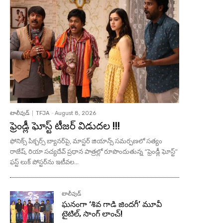
టాలీవుడ్
TFJA
-
August 8, 2026
ఫ్రెండ్లీ ఘోస్ట్ టీజర్ విడుదల !!!
ఫోనిక్స్ పిక్చర్స్ బ్యానర్‌పై, మాస్టర్ జియాన్స్ సమర్పణలో సత్యం
రాజేష్, రియా సచ్యదేవ్ ప్రధాన పాత్రల్లో రూపొందుతున్న “ఫ్రెండ్లీ ఘోస్ట్”
ఫస్ట్ లుక్ పోస్టర్‌ను ఇటీవల...
టాలీవుడ్
ఘనంగా ‘శివ గాడి జింద‌గీ’ మూవీ
టైటిల్, సాంగ్ లాంచ్!