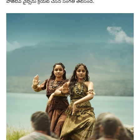
పాజిటివ్ వైబ్స్‌ను క్రియేట్ చేసిన సంగతి తెలిసిందే.