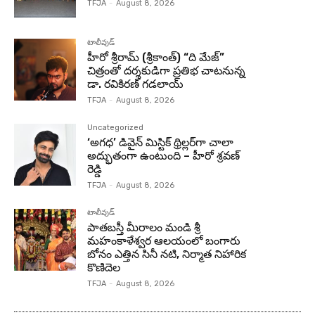
TFJA
-
August 8, 2026
టాలీవుడ్
హీరో శ్రీరామ్ (శ్రీకాంత్) “ది మేజ్”
చిత్రంతో దర్శకుడిగా ప్రతిభ చాటనున్న
డా. రవికిరణ్ గడలాయ్
TFJA
-
August 8, 2026
Uncategorized
‘అగధ’ డివైన్ మిస్టిక్ థ్రిల్లర్‌గా చాలా
అద్భుతంగా ఉంటుంది – హీరో శ్రవణ్
రెడ్డి
TFJA
-
August 8, 2026
టాలీవుడ్
పాతబస్తీ మీరాలం మండి శ్రీ
మహంకాళేశ్వర ఆలయంలో బంగారు
బోనం ఎత్తిన సినీ నటి, నిర్మాత నిహారిక
కొణిదెల
TFJA
-
August 8, 2026