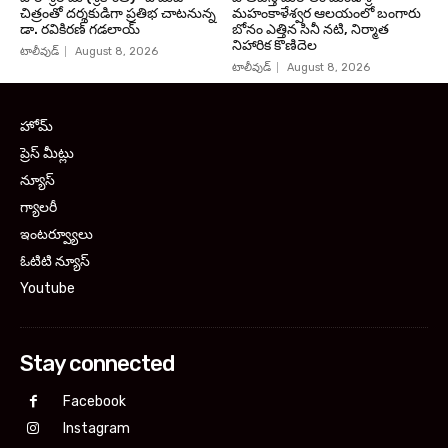
చిత్రంతో దర్శకుడిగా ప్రతిభ చాటనున్న
మహంకాళేశ్వర ఆలయంలో బంగారు
డా. రవికిరణ్ గడలాయ్
బోనం ఎత్తిన సినీ నటి, నిర్మాత
నిహారిక కొణిదెల
టాలీవుడ్
August 8, 2026
టాలీవుడ్
August 8, 2026
హోమ్
ప్రెస్ మీట్లు
న్యూస్
గ్యాలరీ
ఇంటర్వ్యూలు
ఓటిటి న్యూస్
Youtube
Stay connected
Facebook
Instagram