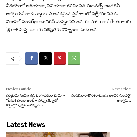
వీడియోలో అరియానా, వివియానా కనిపించిన విజువల్స్ అందరినీ
ఆకట్టుకునేలా ఉన్నాయి. సుందరమైన ప్రదేశాలలో చిత్రీకరించిన ఓ
విజువల్ వండర్‌గా అందరినీ మెప్పించనుంది. ఈ పాట రాబోయే తరాలకు
‘శ్రీ కాళ హస్తి’ ఆలయ విశిష్టతకు చిహ్నంగా ఉంటుంది
Previous article
Next article
దర్శకుడు సందీప్ రెడ్డి వంగ చేతుల మీదుగా
నందమూరి తారకరాముడు అందరి గుండెల్లో
“ప్రేమకి ప్రాణం ఉంటే – నన్ను చెప్పుతో
ఉన్నాడు…
కొట్టుద్ది” పుస్తక అవిష్కరణ
Latest News