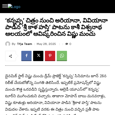
‘కన్నప్ప’ చిత్రం నుంచి అరియానా, వివియానా
పాడిన ‘శ్రీ కాళ హస్తి’ పాటను కాశీ విశ్వనాథ
ఆలయంలో ఆవిష్కరించిన విష్ణు మంచు
By
Tfja Team
May 28, 2025
0
డైనమిక్ స్టార్ విష్ణు మంచు డ్రీమ్ ప్రాజెక్ట్ ‘కన్నప్ప’ సినిమాను జూన్ 28న
రిలీజ్ చేయబోతోన్న సంగతి తెలిసిందే. ఇప్పటికే ప్రమోషన్స్‌లో విష్ణు
మంచు కొత్త ఒరవడిని సృష్టిస్తున్నారు. ఆల్రెడీ యూఎస్‌లో ‘కన్నప్ప’
టూర్‌ని ముగించుకుని వచ్చారు. తాజాగా మోహన్ బాబు మనవరాళ్లు,
విష్ణు కూతుళ్లు అరియానా, వివియానా పాడిన ‘శ్రీకాళ హస్తి’ పాటను
విడుదల చేశారు. ఇప్పటి వరకు ఈ చిత్రం నుంచి వచ్చిన ప్రతీ పాట