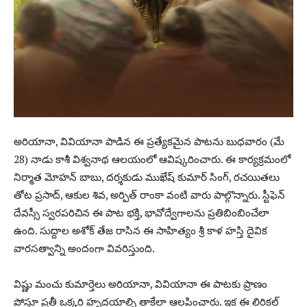
అరియానా, వివియానా పాడిన ఈ ప్రత్యేకమైన పాటను బుధవారం (మే
28) నాడు కాశీ విశ్వనాథ ఆలయంలో ఆవిష్కరించారు. ఈ కార్యక్రమంలో
నిర్మాత మోహన్ బాబు, దర్శకుడు ముఖేష్ కుమార్ సింగ్, రచయితలు
తోట ప్రసాద్, ఆకుల శివ, అర్పిత్ రాంకా వంటి వారు పాల్గొన్నారు. స్టీఫెన్
దేవస్సీ స్వరపరిచిన ఈ పాట భక్తి, భావోద్వేగాలను ప్రతిబింబించేలా
ఉంది. సుద్దాల అశోక్ తేజ రాసిన ఈ సాహిత్యం శ్రీ కాళ హస్తి దైవిక
వారసత్వాన్ని అందంగా వివరిస్తుంది.
విష్ణు మంచు కుమార్తెలు అరియానా, వివియానా ఈ పాటకు ప్రాణం
పోస్తూ ప్రతీ ఒక్కరి హృదయాల్ని తాకేలా ఆలపించారు. ఇక ఈ లిరికల్