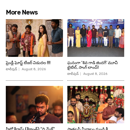
More News
ఫ్రెండ్లీ ఘోస్ట్ టీజర్ విడుదల !!!
ఘనంగా ‘శివ గాడి జింద‌గీ’ మూవీ
టైటిల్, సాంగ్ లాంచ్!
టాలీవుడ్
August 8, 2026
టాలీవుడ్
August 8, 2026
హీరో శ్రీరామ్ (శ్రీకాంత్) “ది మేజ్”
పాతబస్తీ మీరాలం మండి శ్రీ