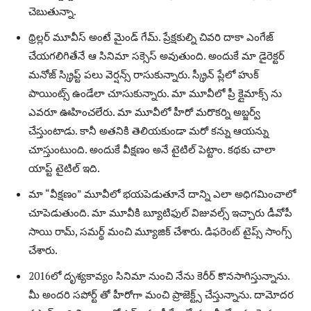
చెబుతున్నా.
థ్రిల్లర్ మూవీస్ అంటే మైండ్ గేమ్. ప్రేక్షకుల్ని చివరి దాకా ఎంగేజ్
చేయగలిగితేనే ఆ సినిమా సక్సెస్ అవుతుంది. అందుకే మా డైరెక్టర్
మనోజ్ స్క్రిప్ట్ పలు వెర్షన్స్ రాసుకున్నారు. స్క్రీన్ ప్లేలో హుక్
పాయింట్స్ ఉండేలా చూసుకున్నారు. మా మూవీలో ప్రీ క్లైమాక్స్ ను
ఎవరూ ఊహించలేరు. మా మూవీలో హీరో మరొకర్ని అబ్జర్వ్
చేస్తుంటాడు. కానీ అతనికి తెలియకుండా మరో కన్ను ఆయన్ను
చూస్తుంటుంది. అందుకే వీక్షణం అనే టైటిల్ పెట్టాం. కథకు చాలా
యాప్ట్ టైటిల్ ఇది.
మా “వీక్షణం” మూవీలో భయపెడుతూనే దాన్ని ఎలా అధిగమించాలో
చూపెడుతుంది. మా మూవీకి బ్యూటిఫుల్ విజువల్స్ ఇచ్చారు డీవోపీ
సాయి రామ్, సమర్థ్ మంచి మ్యూజిక్ చేశారు. డిఫరెంట్ టైప్స్ సాంగ్స్
చేశారు.
2016లో దృశ్యకావ్యం సినిమా నుంచి నేను కెరీర్ కొనసాగిస్తున్నాను.
మీ అందరి సపోర్ట్ తో హీరోగా మంచి ప్రాజెక్ట్స్ చేస్తున్నాను. దామోదర