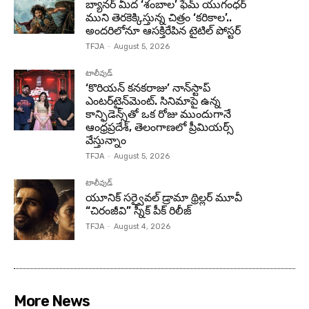
బ్యానర్ మీద ‘శంబాల’ ఫేమ్ యుగంధర్
ముని తెరకెక్కిస్తున్న చిత్రం ‘కరికాల’..
అందరిలోనూ ఆసక్తిరేపిన టైటిల్ పోస్టర్
TFJA
-
August 5, 2026
టాలీవుడ్
‘కొరియన్ కనకరాజు’ నాన్‌స్టాప్
ఎంటర్‌టైన్‌మెంట్. సినిమాపై ఉన్న
కాన్ఫిడెన్స్‌తో ఒక రోజు ముందుగానే
ఆంధ్రప్రదేశ్, తెలంగాణలో ప్రీమియర్స్
వేస్తున్నాం
TFJA
-
August 5, 2026
టాలీవుడ్
యూనిక్ సర్వైవల్ డ్రామా థ్రిల్లర్ మూవీ
“చిరంజీవి” స్నీక్ పీక్ రిలీజ్
TFJA
-
August 4, 2026
More News