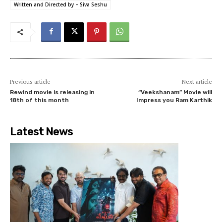
Written and Directed by – Siva Seshu
Previous article
Next article
Rewind movie is releasing in
“Veekshanam” Movie will
18th of this month
Impress you Ram Karthik
Latest News