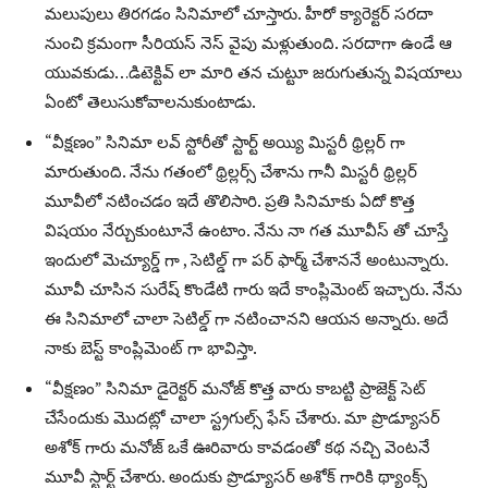
మలుపులు తిరగడం సినిమాలో చూస్తారు. హీరో క్యారెక్టర్ సరదా
నుంచి క్రమంగా సీరియస్ నెస్ వైపు మళ్లుతుంది. సరదాగా ఉండే ఆ
యువకుడు…డిటెక్టివ్ లా మారి తన చుట్టూ జరుగుతున్న విషయాలు
ఏంటో తెలుసుకోవాలనుకుంటాడు.
“వీక్షణం” సినిమా లవ్ స్టోరీతో స్టార్ట్ అయ్యి మిస్టరీ థ్రిల్లర్ గా
మారుతుంది. నేను గతంలో థ్రిల్లర్స్ చేశాను గానీ మిస్టరీ థ్రిల్లర్
మూవీలో నటించడం ఇదే తొలిసారి. ప్రతి సినిమాకు ఏదో కొత్త
విషయం నేర్చుకుంటూనే ఉంటాం. నేను నా గత మూవీస్ తో చూస్తే
ఇందులో మెచ్యూర్డ్ గా , సెటిల్డ్ గా పర్ ఫార్మ్ చేశాననే అంటున్నారు.
మూవీ చూసిన సురేష్ కొండేటి గారు ఇదే కాంప్లిమెంట్ ఇచ్చారు. నేను
ఈ సినిమాలో చాలా సెటిల్డ్ గా నటించానని ఆయన అన్నారు. అదే
నాకు బెస్ట్ కాంప్లిమెంట్ గా భావిస్తా.
“వీక్షణం” సినిమా డైరెక్టర్ మనోజ్ కొత్త వారు కాబట్టి ప్రాజెక్ట్ సెట్
చేసేందుకు మొదట్లో చాలా స్ట్రగుల్స్ ఫేస్ చేశారు. మా ప్రొడ్యూసర్
అశోక్ గారు మనోజ్ ఒకే ఊరివారు కావడంతో కథ నచ్చి వెంటనే
మూవీ స్టార్ట్ చేశారు. అందుకు ప్రొడ్యూసర్ అశోక్ గారికి థ్యాంక్స్