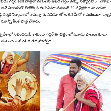
డు గద్దర్ కీలక పాత్రలో నటించిన ఆఖరి చిత్రం ఉక్కు సత్యాగ్రహం. “విశాఖ 
 అనే నినాదంతో తెరకెక్కిన ఈ సినిమా నవంబర్ 29 న ప్రేక్షకుల ముందుకు
ెడ్డి దర్శక నిర్మాణంలో రానున్న ఈ సినిమా లో అతనే హీరోగా నటించగా, పల్సర్
్ ఝాన్సీ కీలక పాత్ర చేశారు.
సన్నివేశాల్లో నటించడమే కాకుండా గద్దర్ ఈ చిత్రం లో మూడు పాటలు కూడా
 సంబందించిన రిలీజ్ డేట్ ప్రకటిస్తూ,