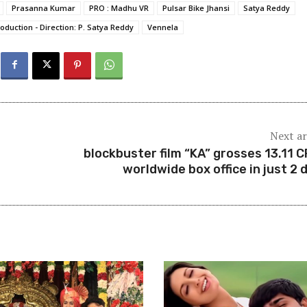
Prasanna Kumar
PRO : Madhu VR
Pulsar Bike Jhansi
Satya Reddy
roduction - Direction: P. Satya Reddy
Vennela
Next ar
blockbuster film “KA” grosses 13.11 C
worldwide box office in just 2 