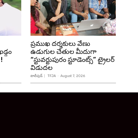
ప్రముఖ దర్శకులు వేణు
డ్గం
ఉడుగుల చేతుల మీదుగా
!
“స్టువర్టుపురం స్టూడెంట్స్” ట్రైలర్
విడుదల
టాలీవుడ్
TFJA
-
August 7, 2026