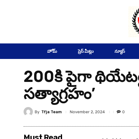
SUBSCRIBE
హోమ్
ప్రెస్ మీట్లు
న్యూస్
200కి పైగా థియేట
సత్యాగ్రహం’
By
Tfja Team
0
November 2, 2024
Must Read