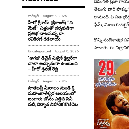
దివంగత ప్రజా గాయకు
తెలుగు వారి హక్కు”
రానుంది. పి సత్యార
టాలీవుడ్
August 8, 2026
హీరో శ్రీరామ్ (శ్రీకాంత్) “ది
ఫేమ్, విశాఖ కండక్టర
మేజ్” చిత్రంతో దర్శకుడిగా
ప్రతిభ చాటనున్న డా.
రవికిరణ్ గడలాయ్
కొన్ని సందేశాత్మక 
పాడారు. ఈ చిత్రానికి
Uncategorized
August 8, 2026
‘అగధ’ డివైన్ మిస్టిక్ థ్రిల్లర్‌గా
చాలా అద్భుతంగా ఉంటుంది
– హీరో శ్రవణ్ రెడ్డి
టాలీవుడ్
August 8, 2026
పాతబస్తీ మీరాలం మండి శ్రీ
మహంకాళేశ్వర ఆలయంలో
బంగారు బోనం ఎత్తిన సినీ
నటి, నిర్మాత నిహారిక కొణిదెల