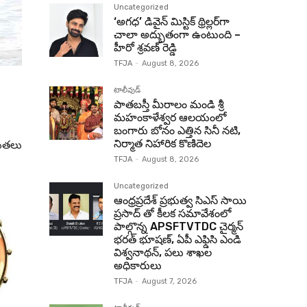
Uncategorized
‘అగధ’ డివైన్ మిస్టిక్ థ్రిల్లర్‌గా
చాలా అద్భుతంగా ఉంటుంది –
హీరో శ్రవణ్ రెడ్డి
TFJA
-
August 8, 2026
టాలీవుడ్
పాతబస్తీ మీరాలం మండి శ్రీ
మహంకాళేశ్వర ఆలయంలో
బంగారు బోనం ఎత్తిన సినీ నటి,
యితలు
నిర్మాత నిహారిక కొణిదెల
TFJA
-
August 8, 2026
Uncategorized
ఆంధ్రప్రదేశ్ ప్రభుత్వ సిఎస్ సాయి
ప్రసాద్ తో కీలక సమావేశంలో
పాల్గొన్న APSFTVTDC చైర్మన్
భరత్ భూషణ్, ఏపీ ఎఫ్డిసి ఎండి
విశ్వనాథన్, పలు శాఖల
అధికారులు
TFJA
-
August 7, 2026