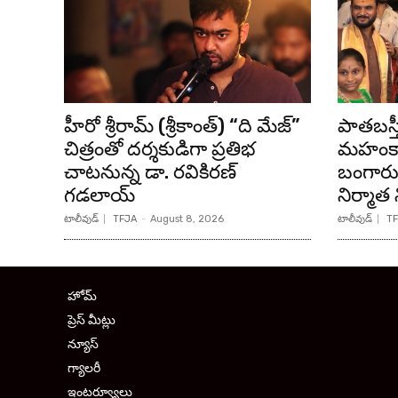
హీరో శ్రీరామ్ (శ్రీకాంత్) “ది మేజ్”
పాతబస్త
చిత్రంతో దర్శకుడిగా ప్రతిభ
మహంకా
చాటనున్న డా. రవికిరణ్
బంగారు 
గడలాయ్
నిర్మాత
టాలీవుడ్
TFJA
-
August 8, 2026
టాలీవుడ్
TF
హోమ్
ప్రెస్ మీట్లు
న్యూస్
గ్యాలరీ
ఇంటర్వ్యూలు