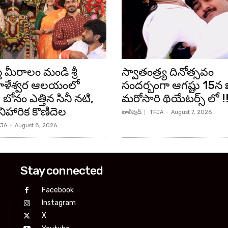
ీ మీరాలం మండి శ్రీ
స్వాతంత్ర్య దినోత్సవం
ళేశ్వర ఆలయంలో
సందర్బంగా ఆగష్టు 15న ఖ
బోనం ఎత్తిన సినీ నటి,
మరోసారి థియేటర్స్ లో !!
 నిహారిక కొణిదెల
టాలీవుడ్
TFJA
-
August 7, 2026
JA
-
August 8, 2026
Stay connected
Facebook
Instagram
X