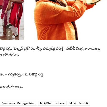
యా రెడ్డి, ‘పల్సర్ బైక్’ ఝాన్సీ, ఎమ్మెల్యే ధర్మశ్రీ, ఎంవీవీ సత్యనారాయణ,
్నెల తదితరులు
 – దర్శకత్వం: పి. సత్యా రెడ్డి
డిజిటల్ దుకాణం
Composer: Menaga Srinu
MLA Dharmashree
Music: Sri Koti