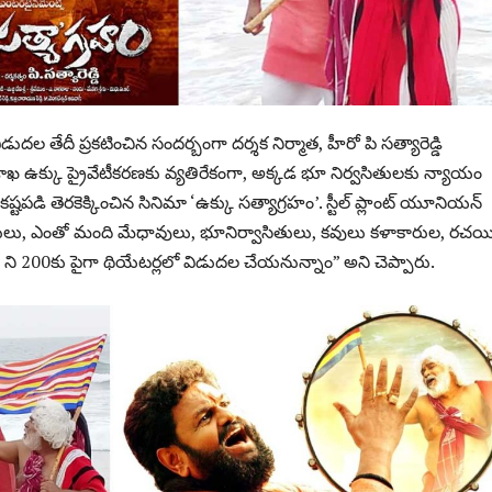
డుదల తేదీ ప్రకటించిన సందర్బంగా దర్శక నిర్మాత, హీరో పి సత్యారెడ్డి
ఖ ఉక్కు ప్రైవేటీకరణకు వ్యతిరేకంగా, అక్కడ భూ నిర్వసితులకు న్యాయం
్టపడి తెరకెక్కించిన సినిమా ‘ఉక్కు సత్యాగ్రహం’. స్టీల్ ప్లాంట్ యూనియన్
లు, ఎంతో మంది మేధావులు, భూనిర్వాసితులు, కవులు కళాకారుల, రచ
ని 200కు పైగా థియేటర్లలో విడుదల చేయనున్నాం” అని చెప్పారు.