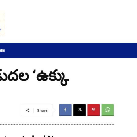
SEARCH
BE
డుదల ‘ఉక్కు
Share