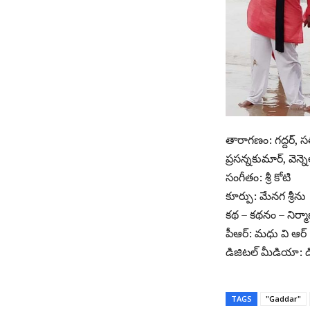
తారాగణం: గద్దర్, సత్
ప్రసన్నకుమార్, వెన
సంగీతం: శ్రీ కోటి
కూర్పు: మేనగ శ్రీను
కథ – కథనం – నిర్మాణం
పీఆర్: మధు వి ఆర్
డిజిటల్ మీడియా: 
TAGS
"Gaddar"