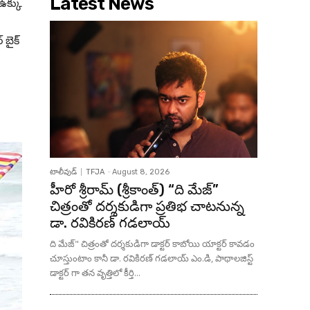
Latest News
ఉక్కు
 బైక్
టాలీవుడ్
TFJA
-
August 8, 2026
హీరో శ్రీరామ్ (శ్రీకాంత్) “ది మేజ్”
చిత్రంతో దర్శకుడిగా ప్రతిభ చాటనున్న
డా. రవికిరణ్ గడలాయ్
ది మేజ్" చిత్రంతో దర్శకుడిగా డాక్టర్ కాబోయి యాక్టర్ కావడం
చూస్తుంటాం కానీ డా. రవికిరణ్ గడలాయ్ ఎం.డి, పాథాలజిస్ట్
డాక్టర్ గా తన వృత్తిలో కీర్తి...