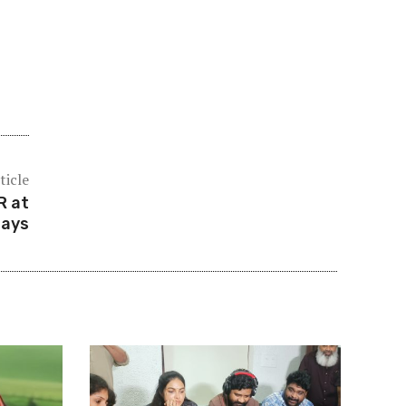
ticle
R at
days