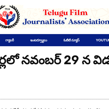
గ్యాలరీ
ఇంటర్వ్యూలు
ఓటిటి న్యూస్
YOUTU
ర్లలో నవంబర్ 29 న వి