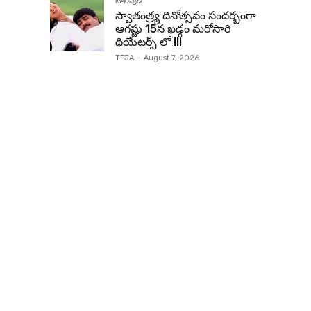
టాలీవుడ్
స్వాతంత్ర్య దినోత్సవం సందర్బంగా
ఆగష్టు 15న ఖడ్గం మరోసారి
థియేటర్స్ లో !!!
TFJA
-
August 7, 2026