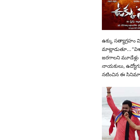
ఉక్కు సత్యాగ్రహం వి
మాట్లాడుతూ… ”విశా
జరగాలని మూడేళ్లు కష
నాయకులు, ఉద్యోగు
నటించిన ఈ సినిమా 