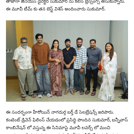
తాజాగా జీనియస్ డైరెక్టర్ సుకుమార్ ను కలిసి బ్లెస్సింగ్స్ తీసుకున్నారు.
ఈ మూవీ టీమ్ కు తన బెస్ట్ విశెస్ అందించారు సుకుమార్.
ఈ సందర్భంగా హీరోయిన్ నాగదుర్గ బర్త్ డే సెలబ్రేషన్స్ జరిపారు.
కంటెంట్ డ్రివెన్ ఫిలింస్ చేయడంలో ప్రసిద్ధి పొందిన సుకుమార్, బన్నీవాస్
కాంబినేషన్ లో వస్తున్న ఈ సినిమాపై మూవీ లవర్స్ లో మంచి