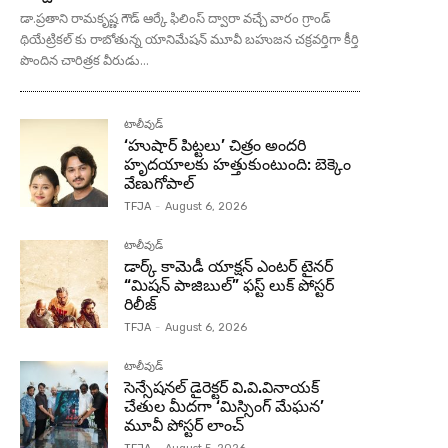
డా.ప్రతాని రామకృష్ణ గౌడ్ ఆర్కే ఫిలింస్ ద్వారా వచ్చే వారం గ్రాండ్
థియేట్రికల్ కు రాబోతున్న యానిమేషన్ మూవీ బహుజన చక్రవర్తిగా కీర్తి
పొందిన చారిత్రక వీరుడు...
టాలీవుడ్
‘హుషార్‌ పిట్టలు’ చిత్రం అందరి
హృదయాలకు హత్తుకుంటుంది: బెక్కెం
వేణుగోపాల్‌
TFJA
-
August 6, 2026
టాలీవుడ్
డార్క్ కామెడీ యాక్షన్ ఎంటర్ టైనర్
“మిషన్ పాజిబుల్” ఫస్ట్ లుక్ పోస్టర్
రిలీజ్
TFJA
-
August 6, 2026
టాలీవుడ్
సెన్సేషనల్ డైరెక్టర్ వి.వి.వినాయక్
చేతుల మీదగా ‘మిస్సింగ్ మేఘన’
మూవీ పోస్టర్ లాంచ్