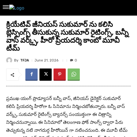
క్రియేటివ్ జీనియస్ సుకుమార్ ను కలిసి
బ్లెస్సింగ్స్ తీసుకున్న సుకుమార్ రైటింగ్స్, బన్నీ
వాస్ వర్క్స్, హీరో ప్రియదర్శి కాంబో మూవీ
టీమ్
By
TFJA
June 21, 2026
0
ప్రముఖ యంగ్ ప్రొడ్యూసర్ బన్నీ వాస్, జీనియస్ డైరెక్టర్ సుకుమార్
కలిసి ప్రియదర్శి హీరోగా ఓ సినిమాను నిర్మించబోతున్నారు. బన్నీ వాస్
వర్క్స్, సుకుమార్ రైటింగ్స్ బ్యానర్స్ సంయుక్తంగా ఈ చిత్రాన్ని
నిర్మించనున్నాయి. ఈ సినిమాలో తెలంగాణ ఫోక్ సాంగ్స్ ద్వారా పేరు
తెచ్చుకున్న నటి నాగదుర్గ హీరోయిన్ గా నటించనుంది. ఈ మూవీ టీమ్