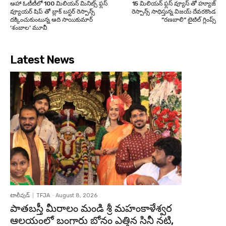
ఆహా ఓటీటీలో 100 మిలియన్ మినిట్స్ ఫ్లస్
15 మిలియన్ ఫ్లస్ వ్యూస్ తో హ్యూజ్
వ్యూయర్ షిప్ తో బ్లాక్ బస్టర్ రెస్పాన్స్
రెస్పాన్స్ సాధిస్తున్న విజయ్ దేవరకొండ
దక్కించుకుంటున్న ఆది సాయికుమార్
“రణబాలి” టైటిల్ గ్లింప్స్
‘శంబాల’ మూవీ
Latest News
టాలీవుడ్
TFJA
-
August 8, 2026
పాతబస్తీ మీరాలం మండి శ్రీ మహంకాళేశ్వర
ఆలయంలో బంగారు బోనం ఎత్తిన సినీ నటి,