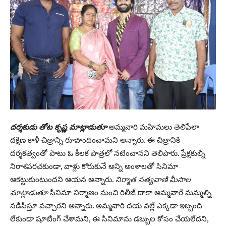
దర్శకుడు తోట కృష్ణ మాట్లాడుతూ
అమ్మవారి మహిమలు తెలిపేలా
దక్షిణ కాళీ చిత్రాన్ని రూపొందించామని అన్నారు. ఈ చిత్రానికి
దర్శకత్వంతో పాటు ఓ కీలక పాత్రలో నటించానని తెలిపారు. ప్రేక్షకుల్ని
నిరాశపరచకుండా, వాళ్లు కోరుకునే అన్ని అంశాలతో సినిమా
ఆకట్టుకుంటుందని ఆయన అన్నారు.
నిర్మాత సత్యవాణి మీసాల
మాట్లాడుతూ
సినిమా నిర్మాణం నుంచి రిలీజ్ దాకా అమ్మవారే మమ్మల్ని
నడిపిస్తూ వచ్చారని అన్నారు. అమ్మవారి దయ వల్లే ఎక్కడా ఇబ్బంది
లేకుండా షూటింగ్ చేశామని, ఈ సినిమాను డబ్బుల కోసం చేయలేదని,