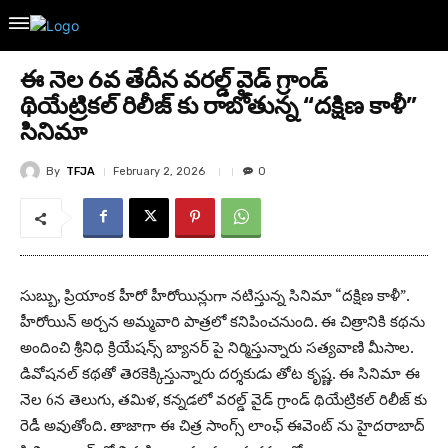
ఈ నెల 6వ తేదీన వరల్డ్ వైడ్ గ్రాండ్
థియేట్రికల్ రిలీజ్ కు రాబోతున్న “దక్షిణ కాళీ”
సినిమా
By
TFJA
February 2, 2026
0
సుబ్బు, ప్రియాంక హీరో హీరోయిన్లుగా నటిస్తున్న సినిమా “దక్షిణ కాళీ”.
హీరోయిన్ అర్చన అమ్మవారి పాత్రలో కనిపించనుంది. ఈ చిత్రానికి కథను
అందించి శ్రీనిధి క్రియేషన్స్ బ్యానర్ పై నిర్మిస్తున్నారు సత్యవాణి మీసాల.
డివోషనల్ కథతో తెరకెక్కిస్తున్నారు దర్శకుడు తోట కృష్ణ. ఈ సినిమా ఈ
నెల 6న తెలుగు, తమిళ, కన్నడలో వరల్డ్ వైడ్ గ్రాండ్ థియేట్రికల్ రిలీజ్ కు
రెడీ అవుతోంది. తాజాగా ఈ చిత్ర సాంగ్స్ లాంఛ్ ఈవెంట్ ను హైదరాబాద్