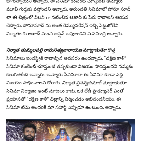
బాగున్నాయని అన్నారు. ఈ సినిమా కంటెంట్ చూస్తుంటే అమ్మోరు
మూవీ గుర్తుకు వస్తోందని అన్నారు. అరుంధతి సినిమాలో సోనూ సూద్
లా ఈ చిత్రంలో విలన్ గా నటించిన ఆజాద్ కు పేరు రావాలని ఆయన
చెప్పారు. సోనూసూద్ ను అంత రెమ్యునరేషన్ ఇచ్చి పెట్టుకోలేని
నిర్మాతలకు ఆజాద్ మంచి ఆప్షన్ అవుతాడని వి.సముద్ర అన్నారు.
నిర్మాత తుమ్మలపల్లి రామసత్యనారాయణ
మాట్లాడుతూ
కొత్త
సినిమాలు ఇండస్ట్రీకి రావాల్సిన అవసరం ఉందన్నారు. “దక్షిణ కాళీ”
సినిమా కంటెంట్ చూస్తుంటే తప్పకుండా విజయం సాధిస్తుందని నమ్మకం
కలుగుతోంది అన్నారు. అమ్మోరు సినిమాలా ఈ సినిమా కూడా పెద్ద
విజయం సాధించాలని కోరారు.
నిర్మాత ప్రసన్నకుమార్ మాట్లాడుతూ
సినిమా నిర్మాణం అంటే మాటలు కాదు. ఒక లేడీ ప్రొడ్యూసర్ ఎంతో
ప్రయాసతో “దక్షిణ కాళీ” చిత్రాన్ని నిర్మించడం అభినందనీయం. ఈ
సినిమా టీమ్ అందరికీ మా సపోర్ట్ ఎప్పుడూ ఉంటుంది. అన్నారు.