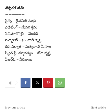
టెక్నికల్ టీమ్
——————
ఫైట్స్ – డైనమిక్ మధు
ఎడిటింగ్ – మేనగ శ్రీను
సినిమాటోగ్రఫీ – వెంకట్
మ్యూజిక్ – ఘంటాడి కృష్ణ
కథ, నిర్మాత – సత్యవాణి మీసాల
స్క్రీన్ ప్లే, దర్శకత్వం – తోట కృష్ణ
పీఆర్ఓ – వీరబాబు
Previous article
Next article