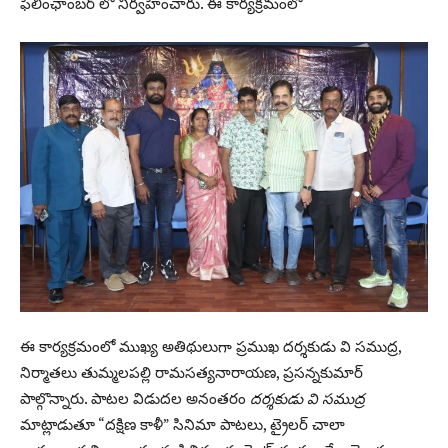
ఫిలింఛాంబర్ లో నిర్వహించారు. ఈ కార్యక్రమంలో
ఈ కార్యక్రమంలో ముఖ్య అతిథులుగా ప్రముఖ దర్శకుడు వి సముద్ర,
నిర్మాతలు తుమ్మలపల్లి రామసత్యనారాయణ, ప్రసన్నకుమార్
పాల్గొన్నారు. పాటల విడుదల అనంతరం
దర్శకుడు వి సముద్ర
మాట్లాడుతూ “దక్షిణ కాళీ” సినిమా పాటలు, ట్రైలర్ చాలా