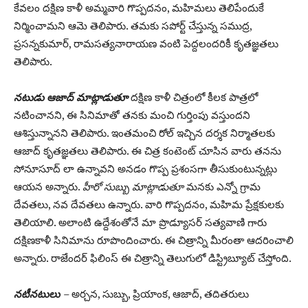
కేవలం దక్షిణ కాళీ అమ్మవారి గొప్పదనం, మహిమలు తెలిపేందుకే
నిర్మించామని ఆమె తెలిపారు. తమకు సపోర్ట్ చేస్తున్న సముద్ర,
ప్రసన్నకుమార్, రామసత్యనారాయణ వంటి పెద్దలందరికీ కృతజ్ఞతలు
తెలిపారు.
నటుడు ఆజాద్ మాట్లాడుతూ
దక్షిణ కాళీ చిత్రంలో కీలక పాత్రలో
నటించానని, ఈ సినిమాతో తనకు మంచి గుర్తింపు వస్తుందని
ఆశిస్తున్నానని తెలిపారు. ఇంతమంచి రోల్ ఇచ్చిన దర్శక నిర్మాతలకు
ఆజాద్ కృతజ్ఞతలు తెలిపారు. ఈ చిత్ర కంటెంట్ చూసిన వారు తనను
సోనూసూద్ లా ఉన్నావని అనడం గొప్ప ప్రశంసగా తీసుకుంటున్నట్లు
ఆయన అన్నారు.
హీరో సుబ్బు మాట్లాడుతూ
మనకు ఎన్నో గ్రామ
దేవతలు, నవ దేవతలు ఉన్నారు. వారి గొప్పదనం, మహిమ ప్రేక్షకులకు
తెలియాలి. అలాంటి ఉద్దేశంతోనే మా ప్రొడ్యూసర్ సత్యవాణి గారు
దక్షిణకాళీ సినిమాను రూపొందించారు. ఈ చిత్రాన్ని మీరంతా ఆదరించాలి
అన్నారు. రాజేందర్ ఫిలింస్ ఈ చిత్రాన్ని తెలుగులో డిస్ట్రిబ్యూట్ చేస్తోంది.
నటీనటులు
–
అర్చన, సుబ్బు, ప్రియాంక, ఆజాద్, తదితరులు