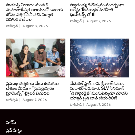
పాతబస్తీ మీరాలం మండి శ్రీ
స్వాతంత్ర్య దినోత్సవం సందర్బంగా
మహంకాళేశ్వర ఆలయంలో బంగారు
ఆగష్టు 15న ఖడ్గం మరోసారి
బోనం ఎత్తిన సినీ నటి, నిర్మాత
థియేటర్స్ లో !!!
నిహారిక కొణిదెల
టాలీవుడ్
August 7, 2026
టాలీవుడ్
August 8, 2026
ప్రముఖ దర్శకులు వేణు ఉడుగుల
నేచురల్ స్టార్ నాని, శ్రీకాంత్ ఓదెల,
చేతుల మీదుగా “స్టువర్టుపురం
సుధాకర్ చెరుకూరి, SLV సినిమాస్
స్టూడెంట్స్” ట్రైలర్ విడుదల
‘ది ప్యారడైజ్’ మునుపెన్నడూ చూడని
యాక్షన్ బ్లడ్ బాత్ టీజర్ రిలీజ్
టాలీవుడ్
August 7, 2026
టాలీవుడ్
August 7, 2026
హోమ్
ప్రెస్ మీట్లు