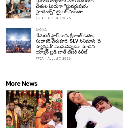
ప్రముఖ దర్శకులు వేణు ఉడుగుల
చేతుల మీదుగా “స్టువర్టుపురం
స్టూడెంట్స్” ట్రైలర్ విడుదల
TFJA
-
August 7, 2026
టాలీవుడ్
నేచురల్ స్టార్ నాని, శ్రీకాంత్ ఓదెల,
సుధాకర్ చెరుకూరి, SLV సినిమాస్ ‘ది
ప్యారడైజ్’ మునుపెన్నడూ చూడని
యాక్షన్ బ్లడ్ బాత్ టీజర్ రిలీజ్
TFJA
-
August 7, 2026
More News