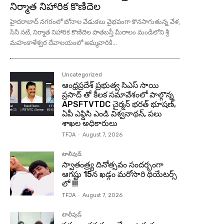
నిర్మాత నిహారిక కొణిదెల
హైదరాబాద్ నగరంలో బోనాల వేడుకలు వైభవంగా కొనసాగుతున్న వేళ,
సినీ నటి, నిర్మాత నిహారిక కొణిదెల పాతబస్తీ మీరాలం మండిలోని శ్రీ
మహంకాళేశ్వర దేవాలయంలో అమ్మవారికి...
Uncategorized
ఆంధ్రప్రదేశ్ ప్రభుత్వ సిఎస్ సాయి
ప్రసాద్ తో కీలక సమావేశంలో పాల్గొన్న
APSFTVTDC చైర్మన్ భరత్ భూషణ్,
ఏపీ ఎఫ్డిసి ఎండి విశ్వనాథన్, పలు
శాఖల అధికారులు
TFJA
-
August 7, 2026
టాలీవుడ్
స్వాతంత్ర్య దినోత్సవం సందర్బంగా
ఆగష్టు 15న ఖడ్గం మరోసారి థియేటర్స్
లో !!!
TFJA
-
August 7, 2026
టాలీవుడ్