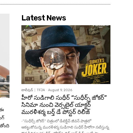
Latest News
టాలీవుడ్
TFJA
-
August 9, 2026
హీరో సుడిగాలి సుధీర్ “సుధీర్స్ జోకర్”
సినిమా నుంచి వెర్సటైల్ యాక్టర్
. ఈ
మురళీశర్మ బర్త్ డే పోస్టర్ రిలీజ్
ంగ్
-"సుధీర్స్ జోకర్" చిత్రంలో డిటెక్టివ్ జీవన్ పాత్రలో
ుతోంది
ఆకట్టుకోనున్న మురళీశర్మ సుడిగాలి సుధీర్ హీరోగా నటిస్తున్న