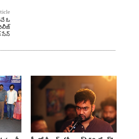
ticle
ంచే ఓ
ిలీజ్
 సేన్