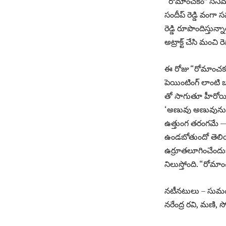
“రోమాంచకం” సినిమా.
సందీప్ రెడ్డి వంగా 
రెడ్డి రూపొందిస్తున్
అట్రాక్ట్ చేసి మంచి రె
ఈ రోజు “రోమాంచకం” స
పెయింటింగ్ లాంటి బ
తో సాగుతూ హీరోయిన్
‘అణువు అణువును ఉ
ఉత్తుంగ తరంగమే — ర
ఉండబోతుందో తెలియజే
ఉర్రూతలూగించేందుకు
నిలుస్తోంది. “రోమా
నటీనటులు – సుమంత్
నరేంద్ర రవి, మణి,