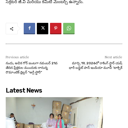
సెక్రటరి జీ.వి మరియు కమిటీ మెంబర్స్ ఉన్నారు.
Previous article
Next article
నందు, అవిక గోర్ జంటగా నవంబర్ 21వ
మార్చి 19, 2026లో రాకింగ్ స్టార్ య‌ష్
తేదిన ప్రేక్షకుల ముందుకు రానున్న
భారీ బ‌డ్జెట్ పాన్ ఇండియా మూవీ ‘టాక్సిక్
రొమాంటిక్ థ్రిల్లర్ “అగ్లీ స్టోరీ”
Latest News