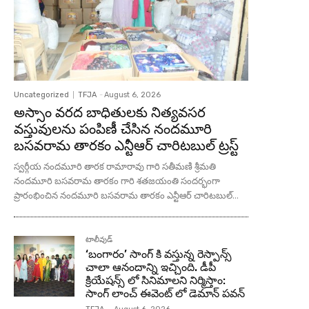
Uncategorized
TFJA
-
August 6, 2026
అస్సాం వరద బాధితులకు నిత్యవసర
వస్తువులను పంపిణీ చేసిన నందమూరి
బసవరామ తారకం ఎన్టీఆర్ చారిటబుల్ ట్రస్ట్
స్వర్గీయ నందమూరి తారక రామారావు గారి సతీమణి శ్రీమతి
నందమూరి బసవరామ తారకం గారి శతజయంతి సందర్భంగా
ప్రారంభించిన నందమూరి బసవరామ తారకం ఎన్టీఆర్ చారిటబుల్...
టాలీవుడ్
‘బంగారం’ సాంగ్ కి వస్తున్న రెస్పాన్స్
చాలా ఆనందాన్ని ఇచ్చింది. డీపీ
క్రియేషన్స్ లో సినిమాలని నిర్మిస్తాం:
సాంగ్ లాంచ్ ఈవెంట్ లో డెమాన్ పవన్