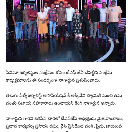
సినిమా జర్నలిస్టుల సంక్షేమం కోసం టీఎఫ్ జేఏ చేపట్టిన సంక్షేమ
కార్యక్రమాలను ఈ సందర్భంగా నాగార్జున ప్రశంసించారు.
తెలుగు ఫిల్మ్ జర్నలిస్ట్ అసోసియేషన్ కి అక్కినేని ఫ్యామిలీ నుంచి తమ
వంతు సహాయ సహకారాలు ఉంటాయని కింగ్ నాగార్జున అన్నారు.
నాగార్జున గారిని కలిసిన వారిలో టీఎఫ్‌జేఏ అధ్యక్షుడు వై.జె.రాంబాబు,
ప్రధాన కార్యదర్శి ప్రసాదం రఘు, వైస్ ప్రెసిడెంట్ వంశీ , ప్రేమ, జాయింట్