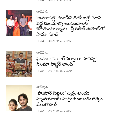
TFJA
-
August 6, 2026
టాలీవుడ్
‘అనకాపల్లి’ మూవీని థియేటర్లో చూసి
పెద్ద విజయాన్ని అందించాలని
కోరుకుంటున్నాను.. ప్రీ రిలీజ్ ఈవెంట్‌లో
సోనూ సూద్
TFJA
-
August 6, 2026
టాలీవుడ్
ఘనంగా “సర్దార్ సర్వాయి పాపన్న”
సినిమా పోస్టర్ లాంఛ్
TFJA
-
August 6, 2026
టాలీవుడ్
‘హుషార్‌ పిట్టలు’ చిత్రం అందరి
హృదయాలకు హత్తుకుంటుంది: బెక్కెం
వేణుగోపాల్‌
TFJA
-
August 6, 2026