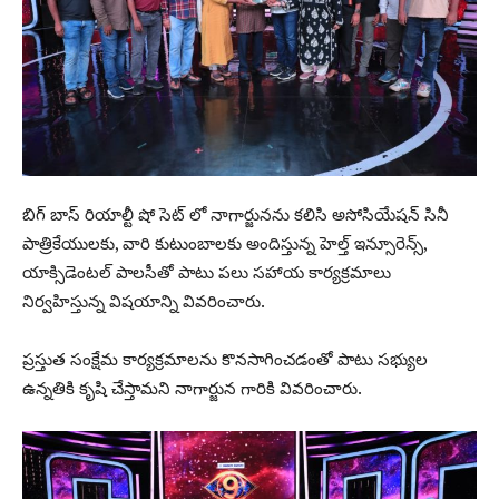
బిగ్ బాస్ రియాల్టీ షో సెట్ లో నాగార్జునను కలిసి అసోసియేషన్ సినీ
పాత్రికేయులకు, వారి కుటుంబాలకు అందిస్తున్న హెల్త్ ఇన్సూరెన్స్,
యాక్సిడెంటల్ పాలసీతో పాటు పలు సహాయ కార్యక్రమాలు
నిర్వహిస్తున్న విషయాన్ని వివరించారు.
ప్రస్తుత సంక్షేమ కార్యక్రమాలను కొనసాగించడంతో పాటు సభ్యుల
ఉన్నతికి కృషి చేస్తామని నాగార్జున గారికి వివరించారు.