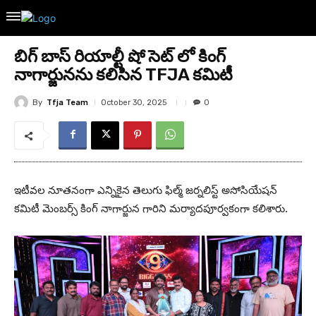
బిగ్ బాస్ రియాల్టీ షో సెట్ లో కింగ్
నాగార్జునను కలిసిన TFJA కమిటీ
By
Tfja Team
October 30, 2025
0
ఇటీవల నూతనంగా ఎన్నికైన తెలుగు ఫిల్మ్ జర్నలిస్ట్ అసోసియేషన్
కమిటీ మెంబర్స్ కింగ్ నాగార్జున గారిని మర్యాదపూర్వకంగా కలిశారు.