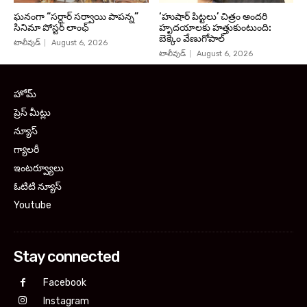
ఘనంగా “సర్దార్ సర్వాయి పాపన్న”
‘హుషార్‌ పిట్టలు’ చిత్రం అందరి
సినిమా పోస్టర్ లాంఛ్
హృదయాలకు హత్తుకుంటుంది:
బెక్కెం వేణుగోపాల్‌
టాలీవుడ్
August 6, 2026
టాలీవుడ్
August 6, 2026
హోమ్
ప్రెస్ మీట్లు
న్యూస్
గ్యాలరీ
ఇంటర్వ్యూలు
ఓటిటి న్యూస్
Youtube
Stay connected
Facebook
Instagram