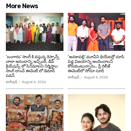
More News
‘బంగారం’ సాంగ్ కి వస్తున్న రెస్పాన్స్
‘అనకాపల్లి’ మూవీని థియేటర్లో చూసి
చాలా ఆనందాన్ని ఇచ్చింది. డీపీ
పెద్ద విజయాన్ని అందించాలని
క్రియేషన్స్ లో సినిమాలని నిర్మిస్తాం:
కోరుకుంటున్నాను.. ప్రీ రిలీజ్
సాంగ్ లాంచ్ ఈవెంట్ లో డెమాన్
ఈవెంట్‌లో సోనూ సూద్
పవన్
టాలీవుడ్
August 6, 2026
టాలీవుడ్
August 6, 2026