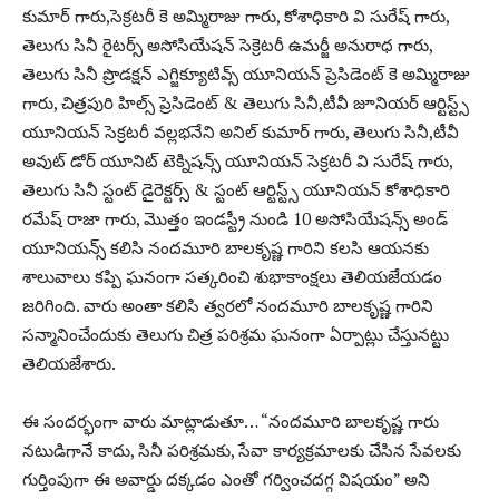
కుమార్ గారు,సెక్రటరీ కె అమ్మిరాజు గారు, కోశాధికారి వి సురేష్ గారు,
తెలుగు సినీ రైటర్స్ అసోసియేషన్ సెక్రెటరీ ఉమర్జీ అనురాధ గారు,
తెలుగు సినీ ప్రొడక్షన్ ఎగ్జిక్యూటివ్స్ యూనియన్ ప్రెసిడెంట్ కె అమ్మిరాజు
గారు, చిత్రపురి హిల్స్ ప్రెసిడెంట్ & తెలుగు సినీ,టీవీ జూనియర్ ఆర్టిస్ట్స్
యూనియన్ సెక్రటరీ వల్లభనేని అనిల్ కుమార్ గారు, తెలుగు సినీ,టీవీ
అవుట్ డోర్ యూనిట్ టెక్నిషన్స్ యూనియన్ సెక్రటరీ వి సురేష్ గారు,
తెలుగు సినీ స్టంట్ డైరెక్టర్స్ & స్టంట్ ఆర్టిస్ట్స్ యూనియన్ కోశాధికారి
రమేష్ రాజా గారు, మొత్తం ఇండస్ట్రీ నుండి 10 అసోసియేషన్స్ అండ్
యూనియన్స్ కలిసి నందమూరి బాలకృష్ణ గారిని కలసి ఆయనకు
శాలువాలు కప్పి ఘనంగా సత్కరించి శుభాకాంక్షలు తెలియజేయడం
జరిగింది. వారు అంతా కలిసి త్వరలో నందమూరి బాలకృష్ణ గారిని
సన్మానించేందుకు తెలుగు చిత్ర పరిశ్రమ ఘనంగా ఏర్పాట్లు చేస్తునట్టు
తెలియజేశారు.
ఈ సందర్భంగా వారు మాట్లాడుతూ… “నందమూరి బాలకృష్ణ గారు
నటుడిగానే కాదు, సినీ పరిశ్రమకు, సేవా కార్యక్రమాలకు చేసిన సేవలకు
గుర్తింపుగా ఈ అవార్డు దక్కడం ఎంతో గర్వించదగ్గ విషయం” అని