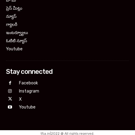
హోమ్
ప్రెస్ మీట్లు
న్యూస్
గ్యాలరీ
ఇంటర్వ్యూలు
ఓటిటి న్యూస్
Youtube
Stay connected
Facebook
Instagram
X
Youtube
tfja.in|2022 @ All rights reserved.