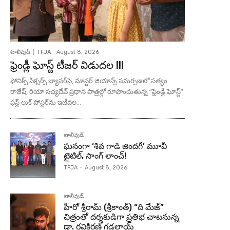
టాలీవుడ్
TFJA
-
August 8, 2026
ఫ్రెండ్లీ ఘోస్ట్ టీజర్ విడుదల !!!
ఫోనిక్స్ పిక్చర్స్ బ్యానర్‌పై, మాస్టర్ జియాన్స్ సమర్పణలో సత్యం
రాజేష్, రియా సచ్యదేవ్ ప్రధాన పాత్రల్లో రూపొందుతున్న “ఫ్రెండ్లీ ఘోస్ట్”
ఫస్ట్ లుక్ పోస్టర్‌ను ఇటీవల...
టాలీవుడ్
ఘనంగా ‘శివ గాడి జింద‌గీ’ మూవీ
టైటిల్, సాంగ్ లాంచ్!
TFJA
-
August 8, 2026
టాలీవుడ్
హీరో శ్రీరామ్ (శ్రీకాంత్) “ది మేజ్”
చిత్రంతో దర్శకుడిగా ప్రతిభ చాటనున్న
డా. రవికిరణ్ గడలాయ్