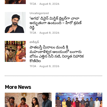
TFJA
-
August 8, 2026
Uncategorized
‘అగధ’ డివైన్ మిస్టిక్ థ్రిల్లర్‌గా చాలా
అద్భుతంగా ఉంటుంది – హీరో శ్రవణ్
రెడ్డి
TFJA
-
August 8, 2026
టాలీవుడ్
పాతబస్తీ మీరాలం మండి శ్రీ
మహంకాళేశ్వర ఆలయంలో బంగారు
బోనం ఎత్తిన సినీ నటి, నిర్మాత నిహారిక
కొణిదెల
TFJA
-
August 8, 2026
More News