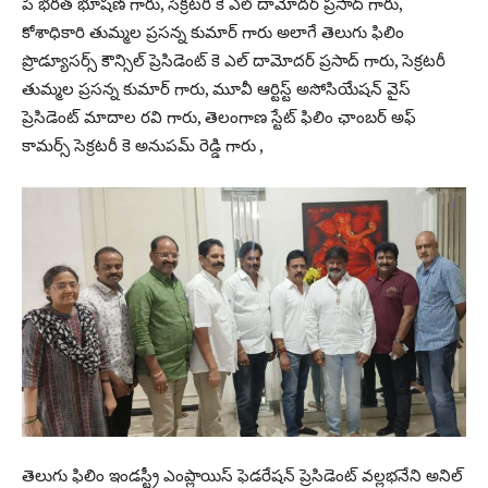
పి భరత్ భూషణ్ గారు, సెక్రటరీ కె ఎల్ దామోదర్ ప్రసాద్ గారు,
కోశాధికారి తుమ్మల ప్రసన్న కుమార్ గారు అలాగే తెలుగు ఫిలిం
ప్రొడ్యూసర్స్ కౌన్సిల్ ప్రెసిడెంట్ కె ఎల్ దామోదర్ ప్రసాద్ గారు, సెక్రటరీ
తుమ్మల ప్రసన్న కుమార్ గారు, మూవీ ఆర్టిస్ట్ అసోసియేషన్ వైస్
ప్రెసిడెంట్ మాదాల రవి గారు, తెలంగాణ స్టేట్ ఫిలిం ఛాంబర్ అఫ్
కామర్స్ సెక్రటరీ కె అనుపమ్ రెడ్డి గారు ,
తెలుగు ఫిలిం ఇండస్ట్రీ ఎంప్లాయిస్ ఫెడరేషన్ ప్రెసిడెంట్ వల్లభనేని అనిల్