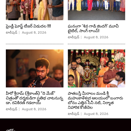
ఫ్రెండ్లీ ఘోస్ట్ టీజర్ విడుదల !!!
ఘనంగా ‘శివ గాడి జింద‌గీ’ మూవీ
టైటిల్, సాంగ్ లాంచ్!
టాలీవుడ్
August 8, 2026
టాలీవుడ్
August 8, 2026
హీరో శ్రీరామ్ (శ్రీకాంత్) “ది మేజ్”
పాతబస్తీ మీరాలం మండి శ్రీ
చిత్రంతో దర్శకుడిగా ప్రతిభ చాటనున్న
మహంకాళేశ్వర ఆలయంలో బంగారు
డా. రవికిరణ్ గడలాయ్
బోనం ఎత్తిన సినీ నటి, నిర్మాత
నిహారిక కొణిదెల
టాలీవుడ్
August 8, 2026
టాలీవుడ్
August 8, 2026