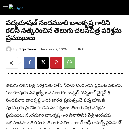
పద్మభూషణ్ నందమూరి బాలకృష్ణ గారిని
కలిసి సత్కరించిన తెలుగు చలనచిత్ర పరిశ్రమ
ప్రముఖులు
By
Tfja Team
February 7, 2025
0
తెలుగు చలనచిత్ర పరిశ్రమకు విశేష సేవలు అందించిన ప్రముఖ నటుడు,
హిందూపురం ఎమ్మెల్యే, బసవతారకం కాన్సర్ హాస్పిటల్ చైర్మన్ శ్రీ
నందమూరి బాలకృష్ణ గారికి భారత ప్రభుత్వంచే పద్మ భూషణ్
పురస్కారం ప్రకటించబడిన సందర్భంగా, తెలుగు చిత్ర పరిశ్రమ
ప్రముఖులు నందమూరి బాలకృష్ణ గారి నివాసానికి వెళ్లి ఆయనకు
అభినందనలు తెలిపారు. తెలుగు ఫిలిం ఛాంబర్ ఆఫ్ కామర్స్ ప్రెసిడెంట్