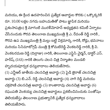
మరియు, ఈ క్రింద ఉదహరించిన ప్రత్యేక ఆవార్డుల కొరకు ( ఒక్కొక్కరికి
రూ. 10.00 లక్షల నగదు బహుమతితో పాటు జ్ఞాపిక మరియు
ప్రశంసాపత్రం) శ్రీ మాగంటి మురళీమోహన్ అధ్యక్షతన కమిటీ ఏర్పాటు
చేసినందుకు గౌరవ తెలంగాణ ముఖ్యమంత్రి శ్రీ ఎ. రేవంత్ రెడ్డి గారికి ,
గౌరవ ఉప ముఖ్యమంత్రి శ్రీ మల్లు బట్టి విక్రమార్క గారికి, రోడ్లు, భవనాలు
మరియు సినిమాటోగ్రఫీ మంత్రి శ్రీ కోమటిరెడ్డి వెంకటరెడ్డి గారికి, శ్రీ వి.
వెంకటరమణ రెడ్డి (దిల్రాజు) గారికి, తెలంగాణ ఎఫ్డిసి చైర్మన్, డాక్టర్ ఎస్.
హరీష్, (IAS) గారికి తెలుగు చలన చిత్ర నిర్మాతల మండలి
హృదయపూర్వక ధన్యవాదాలు తెలియజేసారు.
(1) ఎన్టీఆర్ జాతీయ చలనచిత్ర అవార్డు (2) పైడి జైరాజ్ చలనచిత్ర
అవార్డు (3) బి.ఎన్. రెడ్డి చలనచిత్ర అవార్డు (4) నాగి రెడ్డి మరియు
చక్రపాణి చలనచిత్ర అవార్డు (5) కాంతారావు చలనచిత్ర అవార్డు (6)
రఘుపతి వెంకయ్య చలనచిత్ర అవార్డులు ప్రకటించినందుకు సంతోషం
తెలియజేస్తు తెలంగాణ ప్రభుత్వానికి ప్రత్యేక ధన్యవాదాలు
తెలియజేసారు.