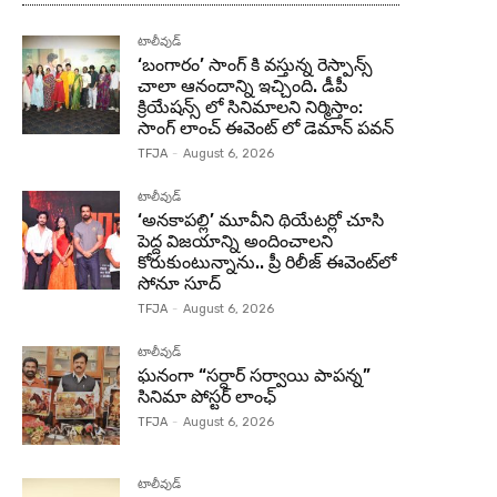
టాలీవుడ్
‘బంగారం’ సాంగ్ కి వస్తున్న రెస్పాన్స్
చాలా ఆనందాన్ని ఇచ్చింది. డీపీ
క్రియేషన్స్ లో సినిమాలని నిర్మిస్తాం:
సాంగ్ లాంచ్ ఈవెంట్ లో డెమాన్ పవన్
TFJA
-
August 6, 2026
టాలీవుడ్
‘అనకాపల్లి’ మూవీని థియేటర్లో చూసి
పెద్ద విజయాన్ని అందించాలని
కోరుకుంటున్నాను.. ప్రీ రిలీజ్ ఈవెంట్‌లో
సోనూ సూద్
TFJA
-
August 6, 2026
టాలీవుడ్
ఘనంగా “సర్దార్ సర్వాయి పాపన్న”
సినిమా పోస్టర్ లాంఛ్
TFJA
-
August 6, 2026
టాలీవుడ్