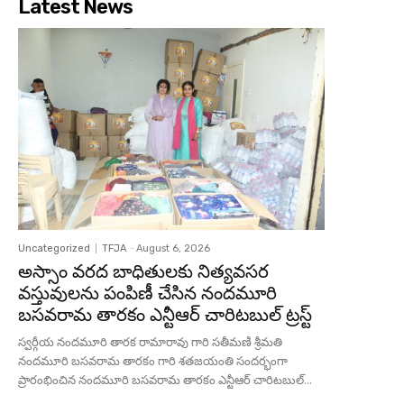
Latest News
Uncategorized
TFJA
-
August 6, 2026
అస్సాం వరద బాధితులకు నిత్యవసర
వస్తువులను పంపిణీ చేసిన నందమూరి
బసవరామ తారకం ఎన్టీఆర్ చారిటబుల్ ట్రస్ట్
స్వర్గీయ నందమూరి తారక రామారావు గారి సతీమణి శ్రీమతి
నందమూరి బసవరామ తారకం గారి శతజయంతి సందర్భంగా
ప్రారంభించిన నందమూరి బసవరామ తారకం ఎన్టీఆర్ చారిటబుల్...