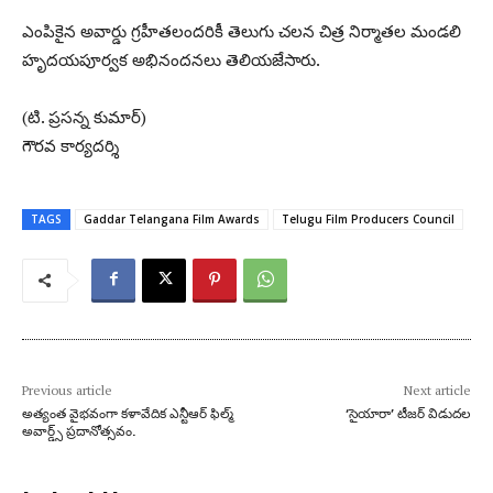
ఎంపికైన అవార్డు గ్రహీతలందరికీ తెలుగు చలన చిత్ర నిర్మాతల మండలి
హృదయపూర్వక అభినందనలు తెలియజేసారు.
(టి. ప్రసన్న కుమార్)
గౌరవ కార్యదర్శి
TAGS
Gaddar Telangana Film Awards
Telugu Film Producers Council
Previous article
Next article
అత్యంత వైభవంగా కళావేదిక ఎన్టీఆర్ ఫిల్మ్
‘సైయారా’ టీజర్‌ విడుదల
అవార్డ్స్ ప్రదానోత్సవం.