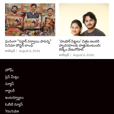
ఘనంగా “సర్దార్ సర్వాయి పాపన్న”
‘హుషార్‌ పిట్టలు’ చిత్రం అందరి
సినిమా పోస్టర్ లాంఛ్
హృదయాలకు హత్తుకుంటుంది:
బెక్కెం వేణుగోపాల్‌
టాలీవుడ్
August 6, 2026
టాలీవుడ్
August 6, 2026
హోమ్
ప్రెస్ మీట్లు
న్యూస్
గ్యాలరీ
ఇంటర్వ్యూలు
ఓటిటి న్యూస్
Youtube