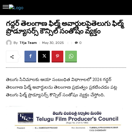
గద్దర్ తెలంగాణ ఫిల్మ్ అవార్డులపైతెలుగు ఫిల్మ్
ప్రొడ్యూసర్స్ కౌన్సిల్ సంతోషం వ్యక్తం
By
Tfja Team
May 30, 2025
0
తెలుగు సినిమాలకు ఆయా సంబంధిత విభాగాలలో 2024 గద్దర్
తెలంగాణ ఫిల్మ్ అవార్డులను తెలంగాణ ప్రభుత్వం ప్రకటించడం పట్ల
తెలుగు ఫిల్మ్ ప్రొడ్యూసర్స్ కౌన్సిల్ సంతోషం వ్యక్తం చేస్తోంది.