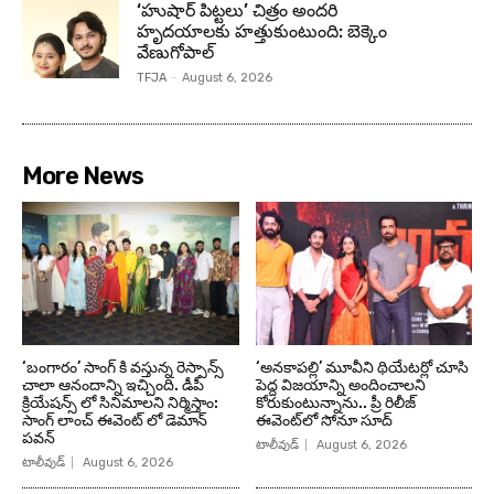
‘హుషార్‌ పిట్టలు’ చిత్రం అందరి
హృదయాలకు హత్తుకుంటుంది: బెక్కెం
వేణుగోపాల్‌
TFJA
-
August 6, 2026
More News
‘బంగారం’ సాంగ్ కి వస్తున్న రెస్పాన్స్
‘అనకాపల్లి’ మూవీని థియేటర్లో చూసి
చాలా ఆనందాన్ని ఇచ్చింది. డీపీ
పెద్ద విజయాన్ని అందించాలని
క్రియేషన్స్ లో సినిమాలని నిర్మిస్తాం:
కోరుకుంటున్నాను.. ప్రీ రిలీజ్
సాంగ్ లాంచ్ ఈవెంట్ లో డెమాన్
ఈవెంట్‌లో సోనూ సూద్
పవన్
టాలీవుడ్
August 6, 2026
టాలీవుడ్
August 6, 2026