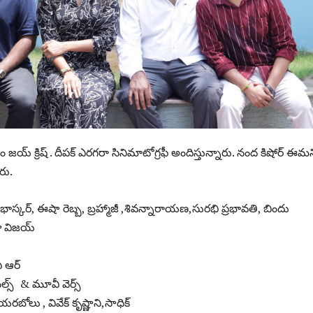
జయ్ క్రిష్ . దీపక్ ఎరగరా సినిమాటోగ్రఫీ అందిస్తున్నారు. నంద కిషోర్ ఈమన
నారు.
స్కర్, ఈషా రెబ్బ, బ్రహ్మాజీ ,శివన్నారాయణ,సురభి ప్రభావతి, బిందు
ు విజయ్
 ఏ ఆర్
నల్స్ & మూవీ వెర్స్
యరబోలు , వివేక్ కృష్ణాని,సాధిక్