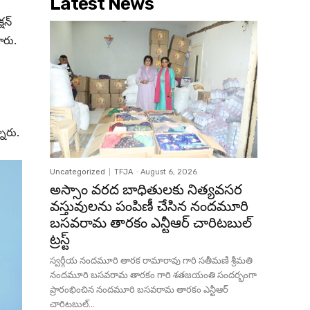
Latest News
్షన్
ారు.
నారు.
Uncategorized
TFJA
-
August 6, 2026
అస్సాం వరద బాధితులకు నిత్యవసర
వస్తువులను పంపిణీ చేసిన నందమూరి
బసవరామ తారకం ఎన్టీఆర్ చారిటబుల్
ట్రస్ట్
స్వర్గీయ నందమూరి తారక రామారావు గారి సతీమణి శ్రీమతి
నందమూరి బసవరామ తారకం గారి శతజయంతి సందర్భంగా
ప్రారంభించిన నందమూరి బసవరామ తారకం ఎన్టీఆర్
చారిటబుల్...