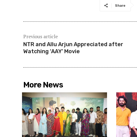
Share
Previous article
NTR and Allu Arjun Appreciated after
Watching ‘AAY’ Movie
More News