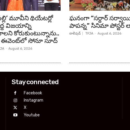
్లి’ మూవీని థియేటర్లో
ఘనంగా “సర్దార్ సర్వాయ
ద్ద విజయాన్ని
పాపన్న” సినిమా పోస్టర్ 
లని కోరుకుంటున్నాను..
టాలీవుడ్
TFJA
-
August 6, 2026
లీజ్ ఈవెంట్‌లో సోనూ సూద్
JA
-
August 6, 2026
Stay connected
Facebook
Instagram
X
Youtube