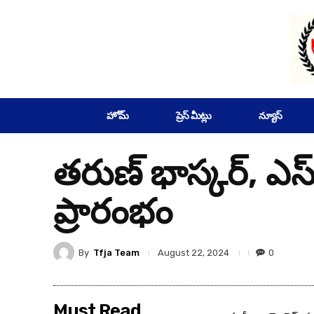
SUBSCRIBE
హోమ్
ప్రెస్ మీట్లు
న్యూస్
తరుణ్ భాస్కర్, ఎస్
ప్రారంభం
By
Tfja Team
0
August 22, 2024
Must Read