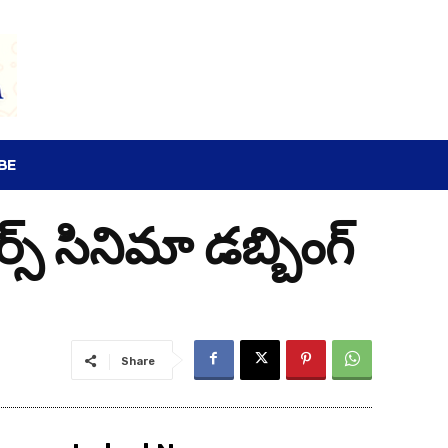
SEARCH
BE
స్ సినిమా డబ్బింగ్
Share