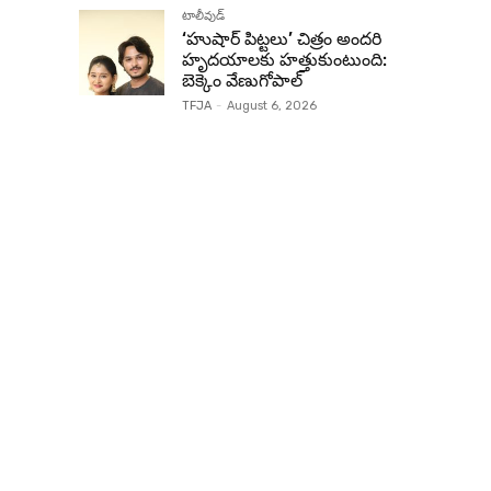
టాలీవుడ్
‘హుషార్‌ పిట్టలు’ చిత్రం అందరి
హృదయాలకు హత్తుకుంటుంది:
బెక్కెం వేణుగోపాల్‌
TFJA
-
August 6, 2026