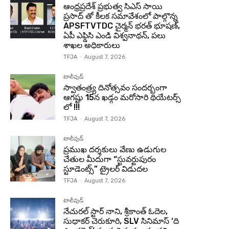
ఆంధ్రప్రదేశ్ ప్రభుత్వ సిఎస్ సాయి
ప్రసాద్ తో కీలక సమావేశంలో పాల్గొన్న
APSFTVTDC చైర్మన్ భరత్ భూషణ్,
ఏపీ ఎఫ్డిసి ఎండి విశ్వనాథన్, పలు
శాఖల అధికారులు
TFJA
-
August 7, 2026
టాలీవుడ్
స్వాతంత్ర్య దినోత్సవం సందర్బంగా
ఆగష్టు 15న ఖడ్గం మరోసారి థియేటర్స్
లో !!!
TFJA
-
August 7, 2026
టాలీవుడ్
ప్రముఖ దర్శకులు వేణు ఉడుగుల
చేతుల మీదుగా “స్టువర్టుపురం
స్టూడెంట్స్” ట్రైలర్ విడుదల
TFJA
-
August 7, 2026
టాలీవుడ్
నేచురల్ స్టార్ నాని, శ్రీకాంత్ ఓదెల,
సుధాకర్ చెరుకూరి, SLV సినిమాస్ ‘ది