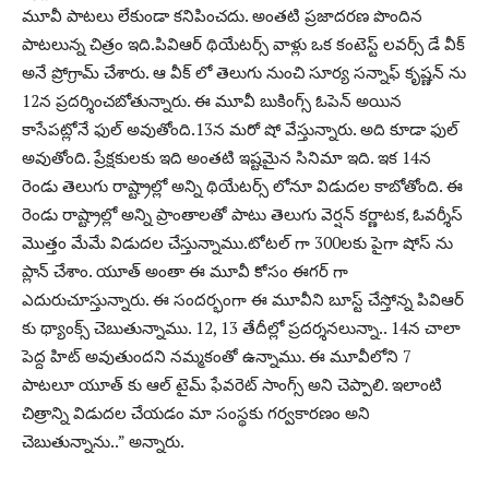
మూవీ పాటలు లేకుండా కనిపించదు. అంతటి ప్రజాదరణ పొందిన
పాటలున్న చిత్రం ఇది.పివిఆర్ థియేటర్స్ వాళ్లు ఒక కంటెస్ట్ లవర్స్ డే వీక్
అనే ప్రోగ్రామ్ చేశారు. ఆ వీక్ లో తెలుగు నుంచి సూర్య సన్నాఫ్ కృష్ణన్ ను
12న ప్రదర్శించబోతున్నారు. ఈ మూవీ బుకింగ్స్ ఓపెన్ అయిన
కాసేపట్లోనే ఫుల్ అవుతోంది.13న మరో షో వేస్తున్నారు. అది కూడా ఫుల్
అవుతోంది. ప్రేక్షకులకు ఇది అంతటి ఇష్టమైన సినిమా ఇది. ఇక 14న
రెండు తెలుగు రాష్ట్రాల్లో అన్ని థియేటర్స్ లోనూ విడుదల కాబోతోంది. ఈ
రెండు రాష్ట్రాల్లో అన్ని ప్రాంతాలతో పాటు తెలుగు వెర్షన్ కర్ణాటక, ఓవర్శీస్
మొత్తం మేమే విడుదల చేస్తున్నాము.టోటల్ గా 300లకు పైగా షోస్ ను
ప్లాన్ చేశాం. యూత్ అంతా ఈ మూవీ కోసం ఈగర్ గా
ఎదురుచూస్తున్నారు. ఈ సందర్భంగా ఈ మూవీని బూస్ట్ చేస్తోన్న పివిఆర్
కు థ్యాంక్స్ చెబుతున్నాము. 12, 13 తేదీల్లో ప్రదర్శనలున్నా.. 14న చాలా
పెద్ద హిట్ అవుతుందని నమ్మకంతో ఉన్నాము. ఈ మూవీలోని 7
పాటలూ యూత్ కు ఆల్ టైమ్ ఫేవరెట్ సాంగ్స్ అని చెప్పాలి. ఇలాంటి
చిత్రాన్ని విడుదల చేయడం మా సంస్థకు గర్వకారణం అని
చెబుతున్నాను..” అన్నారు.