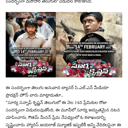
సందర్భంగా మరోసారి తెలుగులో విడుదల కాబోతోంది.
ఈ సందర్భంగా తెలుగు అనువాద బ్యానర్ సి.ఎల్.ఎన్ మీడియా
ప్రొడక్షన్ హౌస్ వారు మాట్లాడుతూ..
”సూర్య సన్నాఫ్ కృష్ణన్ తెలుగులో ఈ నెల 14న ప్రేమికుల రోజు
సందర్భంగా విడుదలవుతోంది. ఈ మూవీలో సూర్య అద్భుతమైన నటన
చూపించారు. గౌతమ్ మీనన్ ప్రేమ నేపథ్యంలో ఓ కళాఖండాన్ని
సృష్టించారు. హ్యారిస్ జయరాజ్ మ్యూజిక్ ఇప్పటికీ అన్ని వేదికలపైనా ఈ