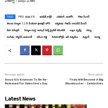
పిఆర్వో : మధు వి.ఆర్
TAGS
PRO: మధు V.R
అవిషేక్ కార్తీక్
ఎడిటింగ్: ఆంటోని
గౌతం మీనన్
తెలుగు నిర్మాత: C.L.N మీడియా ప్రొడక్షన్ హౌస్
దర్శకుడు: గౌతమ్ వాసుదేవ్ మీనన్
దీపా నరేంద్రన్
నిర్మాణ సంస్థ: ఆస్కార్ ఫిల్మ్ ప్రైవేట్ లిమిటెడ్
బబ్లూ పృథ్వీ
రమ్య
సంగీతం: హ్యారీస్ జయరాజ్
సమీరా రెడ్డి
సినిమాటోగ్రఫీ: ఆర్ రత్నవేలు
సిమ్రాన్
సూర్య
Previous article
Next article
Surya S/o Krishnan To Be Re-
Thala Will Become A Big
Released For Valentine’s Day
Blockbuster – Celebrities
Latest News