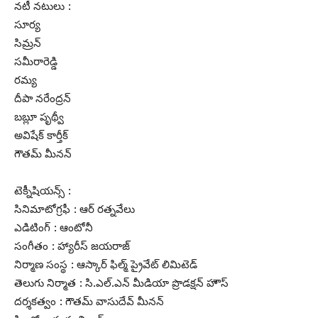
నటీ నటులు :
సూర్య
సిమ్రన్
సమీరారెడ్డి
రమ్య
దీపా నరేంద్రన్
బబ్లూ పృథ్వీ
అవిషేక్ కార్తీక్
గౌతమ్ మీనన్
టెక్నీషియన్స్ :
సినిమాటోగ్రఫీ : ఆర్ రత్నవేలు
ఎడిటింగ్ : ఆంటోనీ
సంగీతం : హ్యారీస్ జయరాజ్
నిర్మాణ సంస్థ : ఆస్కార్ ఫిల్మ్ ప్రైవేట్ లిమిటెడ్
తెలుగు నిర్మాత : సి.ఎల్.ఎన్ మీడియా ప్రొడక్షన్ హౌస్
దర్శకత్వం : గౌతమ్ వాసుదేవ్ మీనన్