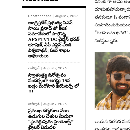
రీసెంట్ గా ఆయ్ అం
దూసుకుపోతున్నారు నా
తనకంటూ ఓ పందాన్న
Uncategorized
August 7, 2026
ఆంధ్రప్రదేశ్ ప్రభుత్వ సిఎస్
సంపాదించుకుంటున్నార
సాయి ప్రసాద్ తో కీలక
“శతమానం భవతి” దర్శక
సమావేశంలో పాల్గొన్న
APSFTVTDC చైర్మన్ భరత్
నటిస్తున్నారు.
భూషణ్, ఏపీ ఎఫ్డిసి ఎండి
విశ్వనాథన్, పలు శాఖల
అధికారులు
టాలీవుడ్
August 7, 2026
స్వాతంత్ర్య దినోత్సవం
సందర్బంగా ఆగష్టు 15న
ఖడ్గం మరోసారి థియేటర్స్ లో
!!!
టాలీవుడ్
August 7, 2026
ప్రముఖ దర్శకులు వేణు
ఉడుగుల చేతుల మీదుగా
ఆయన సరసన సంపద హీరో
“స్టువర్టుపురం స్టూడెంట్స్”
ట్రైలర్ విడుదల
చింతపల్లి రామారావు 