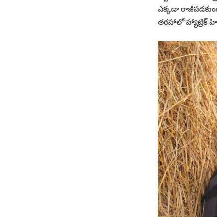
ఎక్కడా రాజీపడకుండా
తరహాలో హ్యాట్రిక్ 