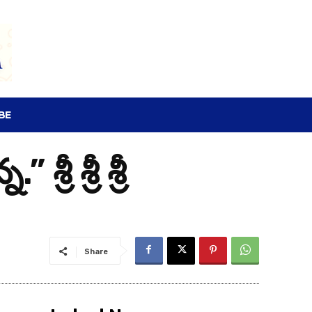
SEARCH
BE
ీ శ్రీ శ్రీ
Share