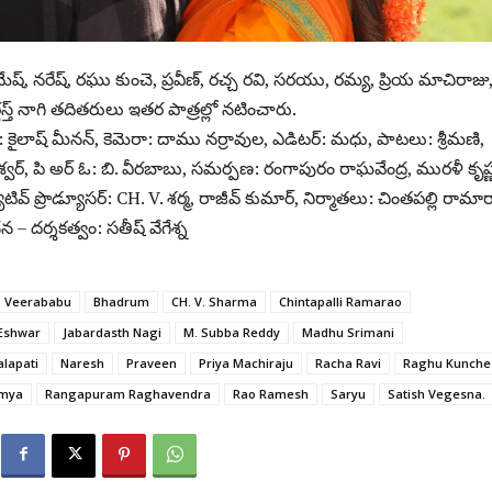
ేష్, నరేష్, రఘు కుంచె, ప్రవీణ్, రచ్చ రవి, సరయు, రమ్య, ప్రియ మాచిరాజు
దస్త్ నాగి తదితరులు ఇతర పాత్రల్లో నటించారు.
ం: కైలాష్ మీనన్, కెమెరా: దాము నర్రావుల, ఎడిటర్: మధు, పాటలు: శ్రీమణి,
 ఈశ్వర్, పి అర్ ఓ: బి. వీరబాబు, సమర్పణ: రంగాపురం రాఘవేంద్ర, మురళీ కృష్
ూటివ్ ప్రొడ్యూసర్: CH. V. శర్మ, రాజీవ్ కుమార్, నిర్మాతలు: చింతపల్లి రామా
చన – దర్శకత్వం: సతీష్ వేగేశ్న
. Veerababu
Bhadrum
CH. V. Sharma
Chintapalli Ramarao
Eshwar
Jabardasth Nagi
M. Subba Reddy
Madhu Srimani
alapati
Naresh
Praveen
Priya Machiraju
Racha Ravi
Raghu Kunche
mya
Rangapuram Raghavendra
Rao Ramesh
Saryu
Satish Vegesna.