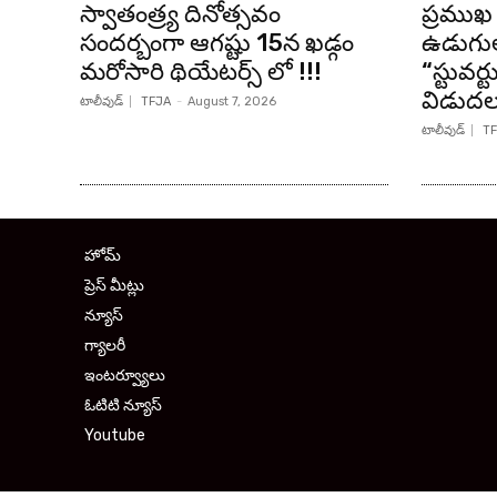
స్వాతంత్ర్య దినోత్సవం
ప్రముఖ 
సందర్బంగా ఆగష్టు 15న ఖడ్గం
ఉడుగుల
మరోసారి థియేటర్స్ లో !!!
“స్టువర్
విడుద
టాలీవుడ్
TFJA
-
August 7, 2026
టాలీవుడ్
TF
హోమ్
ప్రెస్ మీట్లు
న్యూస్
గ్యాలరీ
ఇంటర్వ్యూలు
ఓటిటి న్యూస్
Youtube