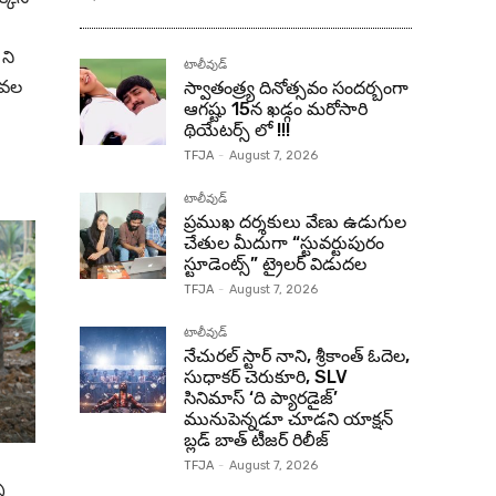
ని
టాలీవుడ్
టీవల
స్వాతంత్ర్య దినోత్సవం సందర్బంగా
ఆగష్టు 15న ఖడ్గం మరోసారి
థియేటర్స్ లో !!!
TFJA
-
August 7, 2026
టాలీవుడ్
ప్రముఖ దర్శకులు వేణు ఉడుగుల
చేతుల మీదుగా “స్టువర్టుపురం
స్టూడెంట్స్” ట్రైలర్ విడుదల
TFJA
-
August 7, 2026
టాలీవుడ్
నేచురల్ స్టార్ నాని, శ్రీకాంత్ ఓదెల,
సుధాకర్ చెరుకూరి, SLV
సినిమాస్ ‘ది ప్యారడైజ్’
మునుపెన్నడూ చూడని యాక్షన్
బ్లడ్ బాత్ టీజర్ రిలీజ్
TFJA
-
August 7, 2026
ి