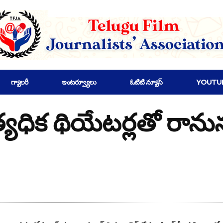
గ్యాలరీ
ఇంటర్వ్యూలు
ఓటిటి న్యూస్
YOUTU
 థియేటర్లతో రానున్న.” శ్ర