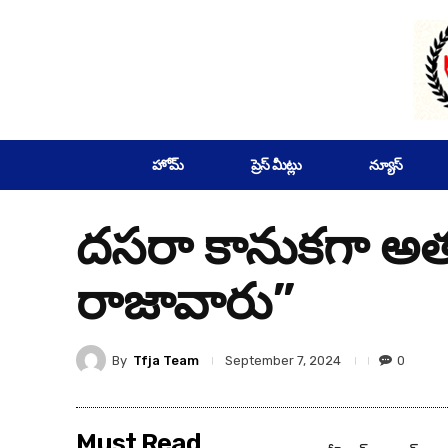
SUBSCRIBE
హోమ్
ప్రెస్ మీట్లు
న్యూస్
దసరా కానుకగా అత్యధిక
రాజావారు”
By
Tfja Team
0
September 7, 2024
Must Read