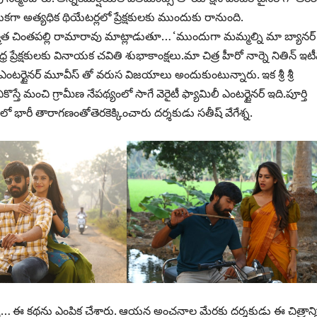
కగా అత్యధిక థియేటర్లలో ప్రేక్షకులకు ముందుకు రానుంది.
ాత చింతపల్లి రామారావు మాట్లాడుతూ… ‘ముందుగా మమ్మల్ని మా బ్యానర్ 
్ర ప్రేక్షకులకు వినాయక చవితి శుభాకాంక్షలు.మా చిత్ర హీరో నార్నె నితిన్ ఇ
టర్టైనర్ మూవీస్ తో వరుస విజయాలు అందుకుంటున్నారు. ఇక శ్రీ శ్రీ
్తే మంచి గ్రామీణ నేపథ్యంలో సాగే వెరైటీ ఫ్యామిలీ ఎంటర్టైనర్ ఇది.పూర్తి
 లో భారీ తారాగణంతోతెరకెక్కించారు దర్శకుడు సతీష్ వేగేశ్న.
్చి… ఈ కథను ఎంపిక చేశారు. ఆయన అంచనాల మేరకు దర్శకుడు ఈ చిత్రాన్న