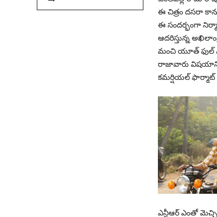
ఈ చిత్రం దసరా కాను
ఈ సందర్భంగా నిర్మ
ఆదరిస్తున్న అఖిలాంధ
మంచి యూత్ ఫుల్ ఎం
రాజావారు విషయానికొస
కమర్షియల్ ఫార్మాట్
ఎన్టీఆర్ ఎంతో మెచ