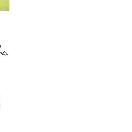
,
ణ
రావు,