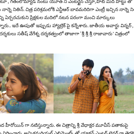
టూ , గతంలోమ్యాడ్ నంటు యూత్ ని ఎంటర్టైన్ చేస్తూ,హిట్ మీద హిట్టు తో
ర్నె నితిన్. చిత్ర పరిశ్రమలోకి ఎన్టీఆర్ బావమరిదిగా ఎంట్రీ ఇచ్చిన నార్నె ని
ి ఏర్పరచుకుని ప్రేక్షకుల మదిలో నటన పరంగా మంచి మార్కులు
ు.. ఇదే ఊపుతో ఇప్పుడు హ్యాట్రిక్ పై కన్నేశారు. జాతీయ అవార్డు విన్నర్ ,
ులు సతీష్ వేగేశ్న దర్శకత్వంలో తాజాగా ‘శ్రీ శ్రీ శ్రీ రాజావారు’ చిత్రంలో
యిన్ గా నటిస్తున్నారు. ఈ చిత్రాన్ని శ్రీ వేధాక్షర మూవీస్ పతాకంపై
నిర్మించారు. అన్నికమర్షియల్ ఎలిమెంట్స్ తో యాక్షన్ ఎంటర్ టైనర్ గా తెరకె