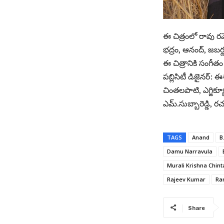
ఈ చిత్రంలో రావు రమ
భద్రం, ఆనంద్, జబర్
ఈ చిత్రానికి సంగీత
పబ్లిసిటీ డిజైనర్:
చింతలపాటి, ఎగ్జిక్య
ఎమ్.సుబ్బారెడ్డి, ర
TAGS
Anand
B
Damu Narravula
Murali Krishna Chint
Rajeev Kumar
Ra
Share