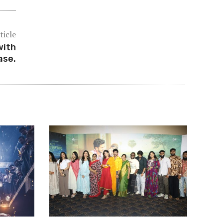
ticle
with
ase.