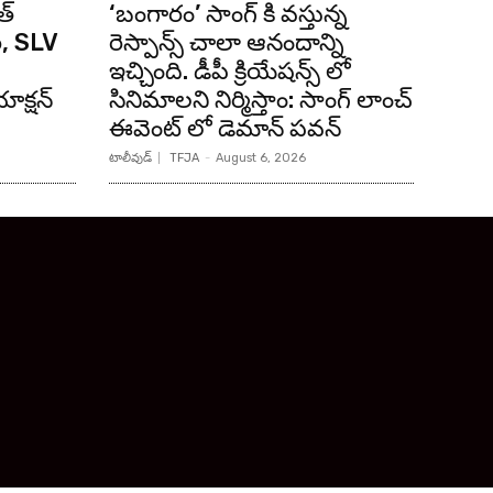
త్
‘బంగారం’ సాంగ్ కి వస్తున్న
ి, SLV
రెస్పాన్స్ చాలా ఆనందాన్ని
ఇచ్చింది. డీపీ క్రియేషన్స్ లో
క్షన్
సినిమాలని నిర్మిస్తాం: సాంగ్ లాంచ్
ఈవెంట్ లో డెమాన్ పవన్
టాలీవుడ్
TFJA
-
August 6, 2026