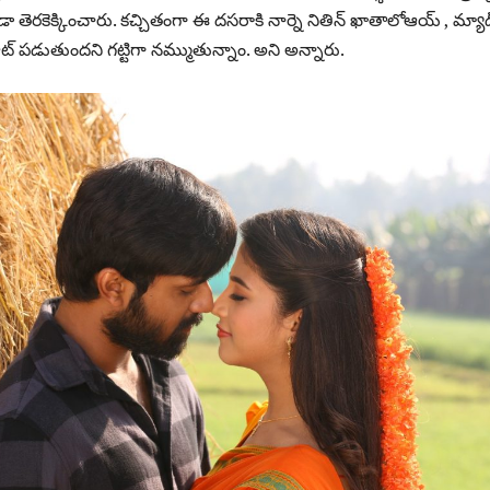
 తెరకెక్కించారు. కచ్చితంగా ఈ దసరాకి నార్నె నితిన్ ఖాతాలోఆయ్ , మ్యా
హిట్ పడుతుందని గట్టిగా నమ్ముతున్నాం. అని అన్నారు.