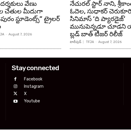
దర్శకులు వేణు
నేచురల్ స్టార్ నాని, శ్రీకాం
 చేతుల మీదుగా
ఓదెల, సుధాకర్ చెరుకూర
టుపురం స్టూడెంట్స్” ట్రైలర్
సినిమాస్ ‘ది ప్యారడైజ్’
ల
మునుపెన్నడూ చూడని యా
బ్లడ్ బాత్ టీజర్ రిలీజ్
JA
-
August 7, 2026
టాలీవుడ్
TFJA
-
August 7, 2026
Stay connected
Facebook
Instagram
X
Youtube