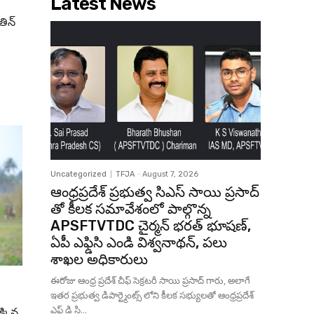
Latest News
తిన్
Uncategorized
TFJA
-
August 7, 2026
ఆంధ్రప్రదేశ్ ప్రభుత్వ సిఎస్ సాయి ప్రసాద్
తో కీలక సమావేశంలో పాల్గొన్న
APSFTVTDC చైర్మన్ భరత్ భూషణ్,
ఏపీ ఎఫ్డిసి ఎండి విశ్వనాథన్, పలు
శాఖల అధికారులు
ఈరోజు ఆంధ్ర ప్రదేశ్ చీఫ్ సెక్రటరీ సాయి ప్రసాద్ గారు, అలాగే
ఇతర ప్రభుత్వ డిపార్ట్మెంట్స్ లోని కీలక సభ్యులతో ఆంధ్రప్రదేశ్
ఎఫ్ డి సి...
క్కిన