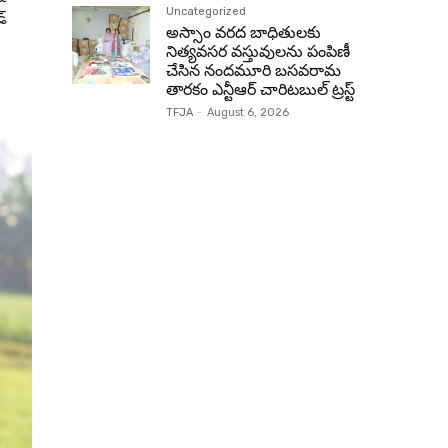
Uncategorized
డ్
అస్సాం వరద బాధితులకు
నిత్యవసర వస్తువులను పంపిణీ
చేసిన నందమూరి బసవరామ
తారకం ఎన్టీఆర్ చారిటబుల్ ట్రస్ట్
TFJA
-
August 6, 2026