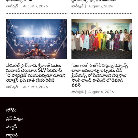
టాలీవుడ్
August 7, 2026
టాలీవుడ్
August 7, 2026
నేచురల్ స్టార్ నాని, శ్రీకాంత్ ఓదెల,
‘బంగారం’ సాంగ్ కి వస్తున్న రెస్పాన్స్
సుధాకర్ చెరుకూరి, SLV సినిమాస్
చాలా ఆనందాన్ని ఇచ్చింది. డీపీ
‘ది ప్యారడైజ్’ మునుపెన్నడూ చూడని
క్రియేషన్స్ లో సినిమాలని నిర్మిస్తాం:
యాక్షన్ బ్లడ్ బాత్ టీజర్ రిలీజ్
సాంగ్ లాంచ్ ఈవెంట్ లో డెమాన్
పవన్
టాలీవుడ్
August 7, 2026
టాలీవుడ్
August 6, 2026
హోమ్
ప్రెస్ మీట్లు
న్యూస్
గ్యాలరీ