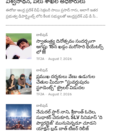
విశ్వనాథన్, పలు శాఖల అధికారులు
ఈరోజు ఆంధ్ర ప్రదేశ్ చీఫ్ సెక్రటరీ సాయి ప్రసాద్ గారు, అలాగే ఇతర
ప్రభుత్వ డిపార్ట్మెంట్స్ లోని కీలక సభ్యులతో ఆంధ్రప్రదేశ్ ఎఫ్ డి సి...
టాలీవుడ్
స్వాతంత్ర్య దినోత్సవం సందర్బంగా
ఆగష్టు 15న ఖడ్గం మరోసారి థియేటర్స్
లో !!!
TFJA
-
August 7, 2026
టాలీవుడ్
ప్రముఖ దర్శకులు వేణు ఉడుగుల
చేతుల మీదుగా “స్టువర్టుపురం
స్టూడెంట్స్” ట్రైలర్ విడుదల
TFJA
-
August 7, 2026
టాలీవుడ్
నేచురల్ స్టార్ నాని, శ్రీకాంత్ ఓదెల,
సుధాకర్ చెరుకూరి, SLV సినిమాస్ ‘ది
ప్యారడైజ్’ మునుపెన్నడూ చూడని
యాక్షన్ బ్లడ్ బాత్ టీజర్ రిలీజ్