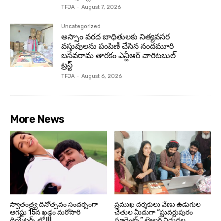
TFJA
-
August 7, 2026
Uncategorized
అస్సాం వరద బాధితులకు నిత్యవసర
వస్తువులను పంపిణీ చేసిన నందమూరి
బసవరామ తారకం ఎన్టీఆర్ చారిటబుల్
ట్రస్ట్
TFJA
-
August 6, 2026
More News
స్వాతంత్ర్య దినోత్సవం సందర్బంగా
ప్రముఖ దర్శకులు వేణు ఉడుగుల
ఆగష్టు 15న ఖడ్గం మరోసారి
చేతుల మీదుగా “స్టువర్టుపురం
థియేటర్స్ లో !!!
స్టూడెంట్స్” ట్రైలర్ విడుదల