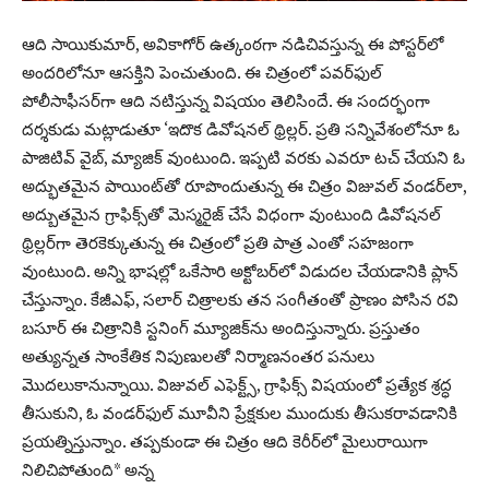
ఆది సాయికుమార్‌, అవికాగోర్‌ ఉత్కంఠగా నడిచివస్తున్న ఈ పోస్టర్‌లో
అందరిలోనూ ఆసక్తిని పెంచుతుంది. ఈ చిత్రంలో పవర్‌ఫుల్‌
పోలీసాఫీసర్‌గా ఆది నటిస్తున్న విషయం తెలిసిందే. ఈ సంద‌ర్భంగా
ద‌ర్శ‌కుడు మ‌ట్లాడుతూ ‘ఇదొక డివోషనల్‌ థ్రిల్లర్‌. ప్రతి సన్నివేశంలోనూ ఓ
పాజిటివ్‌ వైబ్‌, మ్యాజిక్‌ వుంటుంది. ఇప్ప‌టి వ‌ర‌కు ఎవ‌రూ ట‌చ్ చేయ‌ని ఓ
అద్భుత‌మైన పాయింట్‌తో రూపొందుతున్న ఈ చిత్రం విజువ‌ల్ వండ‌ర్‌లా,
అద్బుత‌మైన గ్రాఫిక్స్‌తో మెస్మరైజ్‌ చేసే విధంగా వుంటుంది డివోషనల్‌
థ్రిల్లర్‌గా తెరకెక్కుతున్న ఈ చిత్రంలో ప్రతి పాత్ర ఎంతో సహజంగా
వుంటుంది. అన్ని భాషల్లో ఒకేసారి అక్టోబర్‌లో విడుదల చేయడానికి ప్లాన్‌
చేస్తున్నాం. కేజీఎఫ్‌, స‌లార్ చిత్రాల‌కు త‌న సంగీతంతో ప్రాణం పోసిన ర‌వి
బ‌సూర్ ఈ చిత్రానికి స్ట‌నింగ్ మ్యూజిక్‌ను అందిస్తున్నారు. ప్ర‌స్తుతం
అత్యున్న‌త సాంకేతిక నిపుణుల‌తో నిర్మాణనంత‌ర ప‌నులు
మొద‌లుకానున్నాయి. విజువ‌ల్ ఎఫెక్ట్స్‌, గ్రాఫిక్స్ విష‌యంలో ప్ర‌త్యేక శ్ర‌ద్ధ
తీసుకుని, ఓ వండ‌ర్‌ఫుల్ మూవీని ప్రేక్ష‌కుల ముందుకు తీసుక‌రావ‌డానికి
ప్ర‌య‌త్నిస్తున్నాం. త‌ప్ప‌కుండా ఈ చిత్రం ఆది కెరీర్‌లో మైలురాయిగా
నిలిచిపోతుంది* అన్న