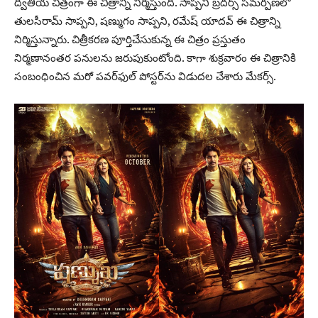
ద్వితీయ చిత్రంగా ఈ చిత్రాన్ని నిర్మిస్తుంది. సాప్ప‌ని బ్ర‌దర్స్ స‌మ‌ర్ప‌ణ‌లో
తుల‌సీరామ్ సాప్ప‌ని, ష‌ణ్ముగం సాప్ప‌ని, ర‌మేష్ యాద‌వ్ ఈ చిత్రాన్ని
నిర్మిస్తున్నారు. చిత్రీకరణ పూర్తిచేసుకున్న ఈ చిత్రం ప్రస్తుతం
నిర్మణానంతర పనులను జరుపుకుంటోంది. కాగా శుక్రవారం ఈ చిత్రానికి
సంబంధించిన మరో పవర్‌ఫుల్‌ పోస్టర్‌ను విడుదల చేశారు మేకర్స్‌.