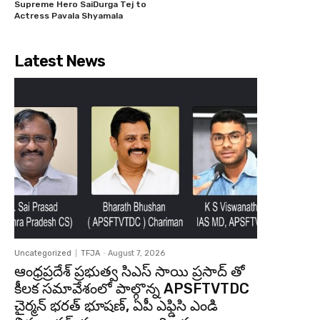
Supreme Hero SaiDurga Tej to
Actress Pavala Shyamala
Latest News
Uncategorized
TFJA
-
August 7, 2026
ఆంధ్రప్రదేశ్ ప్రభుత్వ సిఎస్ సాయి ప్రసాద్ తో
కీలక సమావేశంలో పాల్గొన్న APSFTVTDC
చైర్మన్ భరత్ భూషణ్, ఏపీ ఎఫ్డిసి ఎండి