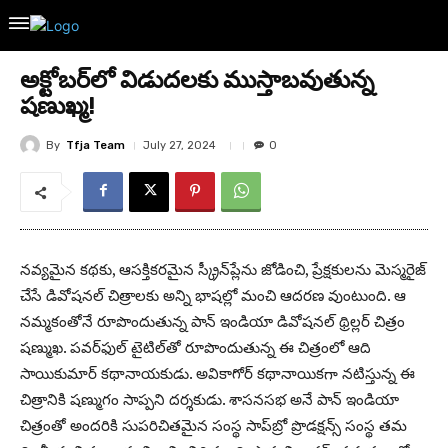
అక్టోబర్‌లో విడుదలకు ముస్తాబవుతున్న
ష‌ణుఖ్మ‌!
By
Tfja Team
July 27, 2024
0
నవ్యమైన కథకు, ఆసక్తికరమైన స్క్రీన్‌ప్లేను జోడించి, ప్రేక్షకులను మెస్మరైజ్‌
చేసే డివోషనల్‌ చిత్రాలకు అన్ని భాషల్లో మంచి ఆదరణ వుంటుంది. ఆ
నమ్మకంతోనే రూపొందుతున్న పాన్‌ ఇండియా డివోష‌న‌ల్ థ్రిల్ల‌ర్ చిత్రం
ష‌ణ్ముఖ. ప‌వ‌ర్‌ఫుల్ టైటిల్‌తో రూపొందుతున్న ఈ చిత్రంలో ఆది
సాయికుమార్ క‌థానాయ‌కుడు. అవికాగోర్ క‌థానాయిక‌గా న‌టిస్తున్న ఈ
చిత్రానికి ష‌ణ్ముగం సాప్ప‌ని ద‌ర్శ‌కుడు. శాస‌న‌స‌భ అనే పాన్ ఇండియా
చిత్రంతో అంద‌రికి సుప‌రిచిత‌మైన సంస్థ సాప్‌బ్రో ప్రొడ‌క్ష‌న్స్ సంస్థ త‌మ