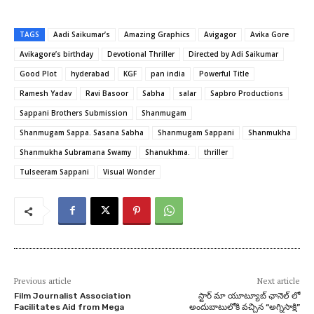
TAGS
Aadi Saikumar’s
Amazing Graphics
Avigagor
Avika Gore
Avikagore’s birthday
Devotional Thriller
Directed by Adi Saikumar
Good Plot
hyderabad
KGF
pan india
Powerful Title
Ramesh Yadav
Ravi Basoor
Sabha
salar
Sapbro Productions
Sappani Brothers Submission
Shanmugam
Shanmugam Sappa. Sasana Sabha
Shanmugam Sappani
Shanmukha
Shanmukha Subramana Swamy
Shanukhma.
thriller
Tulseeram Sappani
Visual Wonder
Previous article
Next article
Film Journalist Association
స్టార్ మా యూట్యూబ్ ఛానెల్ లో
Facilitates Aid from Mega
అందుబాటులోకి వచ్చిన “అగ్నిసాక్షి”