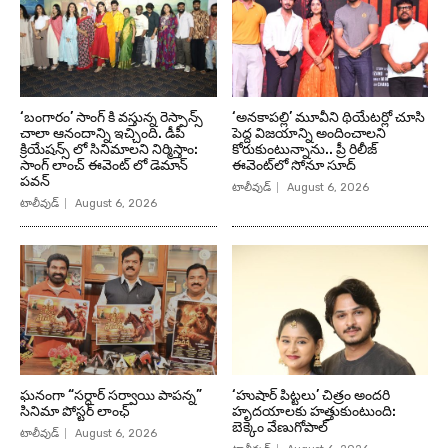
‘బంగారం’ సాంగ్ కి వస్తున్న రెస్పాన్స్
‘అనకాపల్లి’ మూవీని థియేటర్లో చూసి
చాలా ఆనందాన్ని ఇచ్చింది. డీపీ
పెద్ద విజయాన్ని అందించాలని
క్రియేషన్స్ లో సినిమాలని నిర్మిస్తాం:
కోరుకుంటున్నాను.. ప్రీ రిలీజ్
సాంగ్ లాంచ్ ఈవెంట్ లో డెమాన్
ఈవెంట్‌లో సోనూ సూద్
పవన్
టాలీవుడ్
August 6, 2026
టాలీవుడ్
August 6, 2026
ఘనంగా “సర్దార్ సర్వాయి పాపన్న”
‘హుషార్‌ పిట్టలు’ చిత్రం అందరి
సినిమా పోస్టర్ లాంఛ్
హృదయాలకు హత్తుకుంటుంది:
బెక్కెం వేణుగోపాల్‌
టాలీవుడ్
August 6, 2026