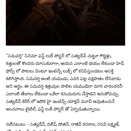
“సమవర్తి” సినిమా ఫస్ట్ లుక్ పోస్టర్ లో సత్యదేవ్ చుట్టూ గొడ్డళ్లు,
కత్తులతో కొందరు దూసుకురాగా, ఆయన ఎలాంటి భయం లేకుండా హెడ్
ఫోన్స్ లో పాటలు వింటూ ఇంటెన్స్ లుక్స్ లో కనిపిస్తుండటం ఆసక్తి
కలిగిస్తోంది. సమవర్తి అంటే యముడు, ఎవరి పట్ల పక్షపాతం లేనివాడు
అని అర్థం. ఈ సమవర్తి శత్రువుల పాలిట యముడిలా మారి వారందరినీ
ఎలాంటి తేడాలు లేకుండా ఒకేలా కనుమరుగు చేస్తాడని అనుకోవచ్చు.
సత్యదేవ్ కెరీర్ లో ఇదొక హై ఇంటెన్స్ యాక్షన్ మూవీ అవుతుందనే
అంచనాలు టైటిల్, ఫస్ట్ లుక్ పోస్టర్ తో ఏర్పడుతున్నాయి.
నటీనటులు – సత్యదేవ్, దిలీష్ పోతన్, రాజీవ్ కనకాల, గనవి లక్ష్మణ్,