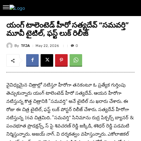
యంగ్ టాలెంటెడ్ హీరో సత్యదేవ్ “సమవర్తి”
మూవీ టైటిల్, ఫస్ట్ లుక్ రిలీజ్
By
TFJA
May 22, 2026
0
వైవిధ్యమైన చిత్రాల్లో నటిస్తూ హీరోగా తనకంటూ ఓ ప్రత్యేక గుర్తింపు
తెచ్చుకున్నారు యంగ్ టాలెంటెడ్ హీరో సత్యదేవ్. ఆయన హీరోగా
నటిస్తున్న కొత్త చిత్రానికి “సమవర్తి” అనే టైటిల్ ను ఖరారు చేశారు. ఈ
రోజు ఈ చిత్ర టైటిల్, ఫస్ట్ లుక్ పోస్టర్ రిలీజ్ చేశారు. సత్యదేవ్ హీరోగా
నటిస్తున్న 16వ చిత్రమిది. “సమవర్తి” సినిమాను రుద్ర పిక్చర్స్ బ్యానర్ &
పంచభూత ప్రొడక్షన్స్, స్ పై శివచరణ్ రెడ్డి జక్కిడి, శశిధర్ రెడ్డి పడమటి
నిర్మిస్తున్నారు. అజయ్ నాగ్. వి దర్శకత్వం వహిస్తున్నారు. ఎకోలాజికల్