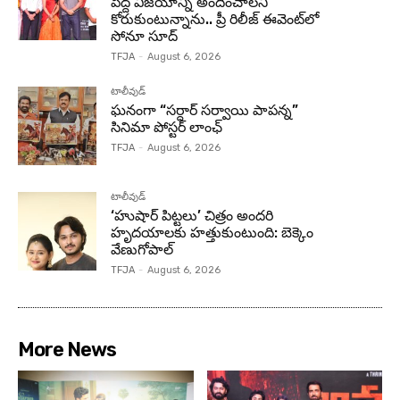
పెద్ద విజయాన్ని అందించాలని
కోరుకుంటున్నాను.. ప్రీ రిలీజ్ ఈవెంట్‌లో
సోనూ సూద్
TFJA
-
August 6, 2026
టాలీవుడ్
ఘనంగా “సర్దార్ సర్వాయి పాపన్న”
సినిమా పోస్టర్ లాంఛ్
TFJA
-
August 6, 2026
టాలీవుడ్
‘హుషార్‌ పిట్టలు’ చిత్రం అందరి
హృదయాలకు హత్తుకుంటుంది: బెక్కెం
వేణుగోపాల్‌
TFJA
-
August 6, 2026
More News