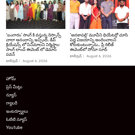
‘బంగారం’ సాంగ్ కి వస్తున్న రెస్పాన్స్
‘అనకాపల్లి’ మూవీని థియేటర్లో చూసి
చాలా ఆనందాన్ని ఇచ్చింది. డీపీ
పెద్ద విజయాన్ని అందించాలని
క్రియేషన్స్ లో సినిమాలని నిర్మిస్తాం:
కోరుకుంటున్నాను.. ప్రీ రిలీజ్
సాంగ్ లాంచ్ ఈవెంట్ లో డెమాన్
ఈవెంట్‌లో సోనూ సూద్
పవన్
టాలీవుడ్
August 6, 2026
టాలీవుడ్
August 6, 2026
హోమ్
ప్రెస్ మీట్లు
న్యూస్
గ్యాలరీ
ఇంటర్వ్యూలు
ఓటిటి న్యూస్
Youtube