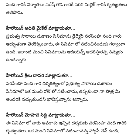
నంది గారికి నిర్మాతలు నరేష్ గౌడ గారికి పరిగి మల్లిక్ గారికి కృతజ్ఞతలు
తెలిపారు.
హీరోయిన్ అధితి మైకేల్ మాట్లాడుతూ…
ప్రభుత్వ సారాయి దుకాణం సినిమాను డైరెక్టర్ నరసింహ నంది గారు
అద్భుతంగా తెరకెక్కించారు, ఈ సినిమా లో నటించినందుకు గర్వాంగా
ఉంది. ఇలాంటి మంచి సినిమాలను ఆడియన్స్ ఆధరిస్తారన్న నమ్మకం
ఉందన్నారు.
హీరోయిన్ శ్రీలు దాసరి మాట్లాడుతూ…
నరసింహ నంది గారి దర్శకత్వంలో ప్రభుత్వ సారాయి దుకాణం
సినిమాలో ఒక మంచి రోల్ లో నటించాను, తప్పకుండా నా పాత్ర మీ
అందరికి నచ్చుతుందని భావిస్తున్నాను అన్నారు.
హీరోయిన్ మోహన సిద్ది మాట్లాడుతూ…
ఈ సినిమా లో నాకు అవకాశం ఇచ్చిన దర్శకుడు నరసింహ నంది గారికి
కృతజ్ఞతలు. ఒక మంచి సినిమాలో నటించానన్న హ్యాపీ నెస్ ఉంది,