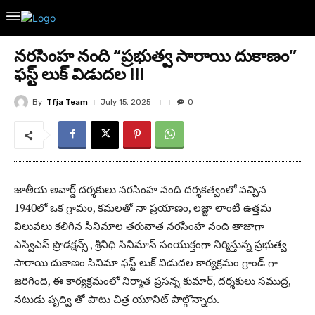
నరసింహ నంది “ప్రభుత్వ సారాయి దుకాణం”
ఫస్ట్ లుక్ విడుదల !!!
By
Tfja Team
July 15, 2025
0
జాతీయ అవార్డ్ దర్శకులు నరసింహ నంది దర్శకత్వంలో వచ్చిన
1940లో ఒక గ్రామం, కమలతో నా ప్రయాణం, లజ్జా లాంటి ఉత్తమ
విలువలు కలిగిన సినిమాల తరువాత నరసింహ నంది తాజాగా
ఎస్విఎస్ ప్రొడక్షన్స్ , శ్రీనిధి సినిమాస్ సంయుక్తంగా నిర్మిస్తున్న ప్రభుత్వ
సారాయి దుకాణం సినిమా ఫస్ట్ లుక్ విడుదల కార్యక్రమం గ్రాండ్ గా
జరిగింది, ఈ కార్యక్రమంలో నిర్మాత ప్రసన్న కుమార్, దర్శకులు సముద్ర,
నటుడు పృద్వి తో పాటు చిత్ర యూనిట్ పాల్గొన్నారు.