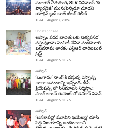
సుధాకర్ చెరుకూరి, SLV సినిమాస్ ‘ది
ప్యారడైజ్’ మునుపెన్నడూ చూడని
యాక్షన్ బ్లడ్ బాత్ టీజర్ రిలీజ్
TFJA
-
August 7, 2026
Uncategorized
అస్సాం వరద బాధితులకు నిత్యవసర
వస్తువులను పంపిణీ చేసిన నందమూరి
బసవరామ తారకం ఎన్టీఆర్ చారిటబుల్
ట్రస్ట్
TFJA
-
August 6, 2026
టాలీవుడ్
‘బంగారం’ సాంగ్ కి వస్తున్న రెస్పాన్స్
చాలా ఆనందాన్ని ఇచ్చింది. డీపీ
క్రియేషన్స్ లో సినిమాలని నిర్మిస్తాం:
సాంగ్ లాంచ్ ఈవెంట్ లో డెమాన్ పవన్
TFJA
-
August 6, 2026
టాలీవుడ్
‘అనకాపల్లి’ మూవీని థియేటర్లో చూసి
పెద్ద విజయాన్ని అందించాలని