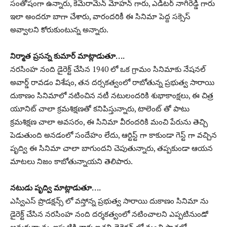
సంతోషంగా ఉన్నారు, కెమెరామెన్ మోహన్ గారు, ఎడిటర్ నాగిరెడ్డి గారు
ఇలా అందరూ బాగా చేశారు, వారందరికీ ఈ సినిమా పెద్ద సక్సెస్
అవ్వాలని కోరుకుంటున్న అన్నారు.
నిర్మాత ప్రసన్న కుమార్ మాట్లాడుతూ….
నరసింహ నంది డైరెక్ట్ చేసిన 1940 లో ఒక గ్రామం సినిమాకు నేషనల్
అవార్డ్ రావడం విశేషం, తన దర్సకత్వంలో రాబోతున్న ప్రభుత్వ సారాయి
దుకాణం సినిమాలో నటించిన నటీ నటులందరికి శుభాకాంక్షలు, ఈ చిత్ర
యూనిట్ చాలా క్రమశిక్షణతో కనిపిస్తున్నారు, టాలెంట్ తో పాటు
క్రమశిక్షణ చాలా అవసరం, ఈ సినిమా వీరందరికి మంచి పేరును తెచ్చి
పెడుతుంది అనడంలో సందేహం లేదు, ఆర్టిస్ట్ గా కాకుండా గెస్ట్ గా వచ్చిన
పృద్వి ఈ సినిమా చాలా బాగుందని చెపుతున్నారు, తప్పకుండా ఆయన
మాటలు నిజం కాబోతున్నాయని తెలిపారు.
నటుడు పృద్వి మాట్లాడుతూ….
ఎస్విఎస్ ప్రొడక్షన్స్ లో వస్తోన్న ప్రభుత్వ సారాయి దుకాణం సినిమా ను
డైరెక్ట్ చేసిన నరసింహ నంది దర్శకత్వంలో నటించాలని ఎప్పటినుండో