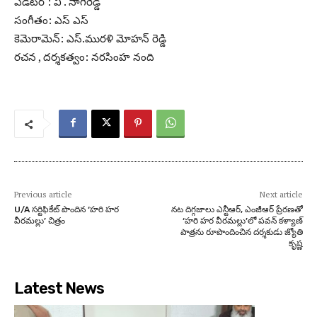
ఎడిటర్ : వి . నాగిరెడ్డి
సంగీతం: ఎస్ ఎస్
కెమెరామెన్: ఎస్.మురళి మోహన్ రెడ్డి
రచన , దర్శకత్వం: నరసింహ నంది
Previous article
Next article
U/A సర్టిఫికేట్ పొందిన ‘హరి హర
నట దిగ్గజాలు ఎన్టీఆర్, ఎంజీఆర్ ప్రేరణతో
వీరమల్లు’ చిత్రం
‘హరి హర వీరమల్లు’లో పవన్ కళ్యాణ్
పాత్రను రూపొందించిన దర్శకుడు జ్యోతి
కృష్ణ
Latest News