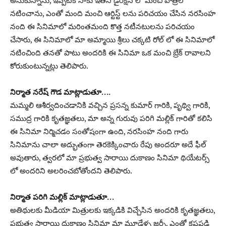
అనుకున్నాను, ఇప్పటికి నాకు ఇతని డైరెక్షన్ లో మంచి పాత్రలో
నటించాను, ఎంతో మంది మంచి ఆర్టిస్ట్ లను పరిచయం చేసిన నరసింహ
నంది ఈ సినిమాలో మరింతమంది కొత్త నటీనటులను పరిచయం
చేసారు, ఈ సినిమాలో మా అమ్మాయి శ్రీలు చక్కటి రోల్ లో ఈ సినిమాలో
నటించింది తనతో పాటు అందరికి ఈ సినిమా ఒక మంచి బ్రేక్ రావాలని
కోరుకుంటున్నట్లు తెలిపారు.
నిర్మాత నరేష్ గౌడ మాట్లాడుతూ….
మమ్మలి ఆశీర్వదించడానికి వచ్చిన ప్రసన్న కుమార్ గారికి, పృథ్వి గారికి,
సముద్ర గారికి కృతజ్ఞతలు, మా అన్న గురువు పరిగి మల్లిక్ గారితో కలిసి
ఈ సినిమా నిర్మిచడం సంతోషంగా ఉంది, నరసింహ నంది గారు
సినిమాను చాలా అద్భుతంగా తెరకెక్కించారు రేపు అందరూ అదే ఫీల్
అవుతారు, త్వరలో మా ప్రభుత్వ సారాయి దుకాణం సినిమా థియేటర్స్
లో అందరిని అలరించబోతోందని తెలిపారు.
నిర్మాత పరిగి మల్లిక్ మాట్లాడుతూ…
అతిథులకు మీడియా మిత్రులకు ఇక్కడికి విచ్చేసిన అందరికి కృతజ్ఞతలు,
ప్రభుత్వ సారాయి దుకాణం సినిమా మా మూడేళ్ళ జర్నీ, ఎంతో కష్టపడి