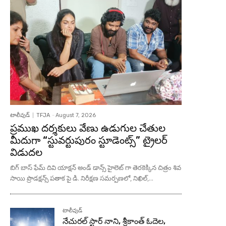
టాలీవుడ్
TFJA
-
August 7, 2026
ప్రముఖ దర్శకులు వేణు ఉడుగుల చేతుల
మీదుగా “స్టువర్టుపురం స్టూడెంట్స్” ట్రైలర్
విడుదల
బిగ్ బాస్ ఫేమ్ దివి యాక్షన్ అండ్ డాన్స్ హైలెట్ గా తెరకెక్కిన చిత్రం శివ
సాయి ప్రొడక్షన్స్ పతాక పై డి. నిరీక్షణ సమర్పణలో, నిఖిల్,...
టాలీవుడ్
నేచురల్ స్టార్ నాని, శ్రీకాంత్ ఓదెల,