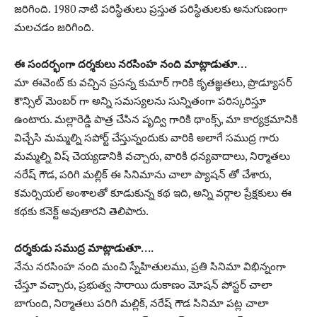
జరిగింది. 1980 నాటి పరిస్థితులు ప్రస్తుత పరిస్థితులకు అనుగుణంగా
మలచడం జరిగింది.
ఈ సందర్భంగా దర్శకులు నరసింహ నంది మాట్లాడుతూ…
మా ఈవెంట్ కు వచ్చిన ప్రసన్న కుమార్ గారికి కృతజ్ఞతలు, ప్రొడ్యూసర్
కౌన్సిల్ మెంబర్ గా అన్ని సమస్యలను సున్నితంగా పరిస్కరిస్తూ
ఉంటారు. మల్లారెడ్డి పాత్ర చేసిన పృద్వి గారికి థాంక్స్, మా కార్యక్రమానికి
విచ్చేసి మమ్మల్ని సపోర్ట్ చేస్తున్నందుకు వారికి అలాగే సముద్ర గారు
మమ్మల్ని విష్ చెయ్యడానికి వచ్చారు, వారికి ధన్యవాదాలు, నిర్మాతలు
నరేష్ గౌడ, పరిగి మల్లిక్ ఈ సినిమాను చాలా ప్యాషన్ తో చేశారు,
కమర్సియల్ అంశాలతో కూడుకున్న కథ ఇది, అన్ని వర్గాల ప్రేక్షకులు ఈ
కథకు కనెక్ట్ అవుతారని తెలిపారు.
దర్శకుడు సముద్ర మాట్లాడుతూ….
నేను నరసింహ నంది మంచి స్నేహితులము, ప్రతి సినిమా విభిన్నంగా
చేస్తూ వచ్చారు, ప్రభుత్వ సారాయి దుకాణం మోషన్ పోస్టర్ చాలా
బాగుంది, నిర్మాతలు పరిగి మల్లిక్, నరేష్ గౌడ సినిమా పట్ల చాలా