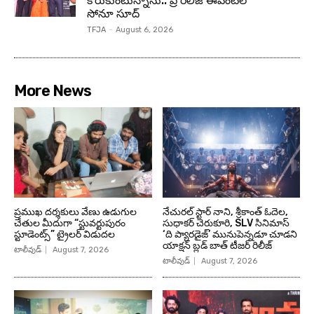
కోరుకుంటున్నాను.. ప్రీ రిలీజ్ ఈవెంట్‌లో
సోనూ సూద్
TFJA
-
August 6, 2026
More News
ప్రముఖ దర్శకులు వేణు ఉడుగుల
నేచురల్ స్టార్ నాని, శ్రీకాంత్ ఓదెల,
చేతుల మీదుగా “స్టువర్టుపురం
సుధాకర్ చెరుకూరి, SLV సినిమాస్
స్టూడెంట్స్” ట్రైలర్ విడుదల
‘ది ప్యారడైజ్’ మునుపెన్నడూ చూడని
యాక్షన్ బ్లడ్ బాత్ టీజర్ రిలీజ్
టాలీవుడ్
August 7, 2026
టాలీవుడ్
August 7, 2026