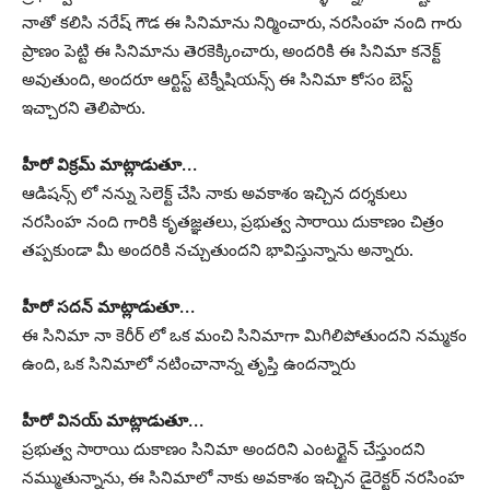
నాతో కలిసి నరేష్ గౌడ ఈ సినిమాను నిర్మించారు, నరసింహ నంది గారు
ప్రాణం పెట్టి ఈ సినిమాను తెరకెక్కించారు, అందరికి ఈ సినిమా కనెక్ట్
అవుతుంది, అందరూ ఆర్టిస్ట్ టెక్నీషియన్స్ ఈ సినిమా కోసం బెస్ట్
ఇచ్చారని తెలిపారు.
హీరో విక్రమ్ మాట్లాడుతూ…
ఆడిషన్స్ లో నన్ను సెలెక్ట్ చేసి నాకు అవకాశం ఇచ్చిన దర్శకులు
నరసింహ నంది గారికి కృతజ్ఞతలు, ప్రభుత్వ సారాయి దుకాణం చిత్రం
తప్పకుండా మీ అందరికి నచ్చుతుందని భావిస్తున్నాను అన్నారు.
హీరో సదన్ మాట్లాడుతూ…
ఈ సినిమా నా కెరీర్ లో ఒక మంచి సినిమాగా మిగిలిపోతుందని నమ్మకం
ఉంది, ఒక సినిమాలో నటించానాన్న తృప్తి ఉందన్నారు
హీరో వినయ్ మాట్లాడుతూ…
ప్రభుత్వ సారాయి దుకాణం సినిమా అందరిని ఎంటర్టైన్ చేస్తుందని
నమ్ముతున్నాను, ఈ సినిమాలో నాకు అవకాశం ఇచ్చిన డైరెక్టర్ నరసింహ