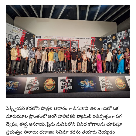
సెక్స్పియర్ కథలోని పాత్రల ఆధారంగా తీసుకొని తెలంగాణలో ఒక
మారుమూల ప్రాంతంలో జరిగే పొలిటికల్ ఫ్యామిలీ ఇతివృత్తంగా పగ
ద్వేషం, ఈర్ష, అసూయ, ప్రేమ మనిషిలోని వివిధ కోణాలను చూపిస్తూ
ప్రభుత్వం సారాయి దుకాణం సినిమా కథను తయారు చెయ్యడం