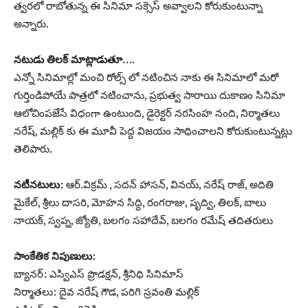
త్వరలో రాబోతున్న ఈ సినిమా సక్సెస్ అవ్వాలని కోరుకుంటున్నా
అన్నారు.
నటుడు తిలక్ మాట్లాడుతూ….
ఎన్నో సినిమాల్లో మంచి రోల్స్ లో నటించిన నాకు ఈ సినిమాలో మరో
గుర్తిండిపోయే పాత్రలో నటించాను, ప్రభుత్వ సారాయి దుకాణం సినిమా
ఆలోచింపజేసే విధంగా ఉంటుంది, డైరెక్టర్ నరసింహ నంది, నిర్మాతలు
నరేష్, మల్లిక్ కు ఈ మూవీ పెద్ద విజయం సాధించాలని కోరుకుంటున్నట్లు
తెలిపారు.
నటీనటులు:
ఆర్.విక్రమ్ , సదన్ హాసన్, వినయ్, నరేష్ రాజ్, అదితి
మైకేల్, శ్రీలు దాసరి, మోహన సిద్ది, రంగరాజు, పృద్వి, తిలక్, బాలు
నాయక్, స్వప్న, జ్యోతి, బలగం సహాదేవ్, బలగం రమేష్ తదితరులు
సాంకేతిక నిపుణులు:
బ్యానర్: ఎస్విఎస్ ప్రొడక్షన్, శ్రీనిధి సినిమాస్
నిర్మాతలు: దైవ నరేష్ గౌడ, పరిగి స్రవంతి మల్లిక్